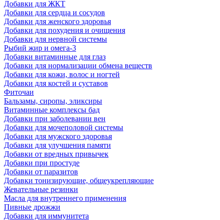
Добавки для ЖКТ
Добавки для сердца и сосудов
Добавки для женского здоровья
Добавки для похудения и очищения
Добавки для нервной системы
Рыбий жир и омега-3
Добавки витаминные для глаз
Добавки для нормализации обмена веществ
Добавки для кожи, волос и ногтей
Добавки для костей и суставов
Фиточаи
Бальзамы, сиропы, эликсиры
Витаминные комплексы бад
Добавки при заболевании вен
Добавки для мочеполовой системы
Добавки для мужского здоровья
Добавки для улучшения памяти
Добавки от вредных привычек
Добавки при простуде
Добавки от паразитов
Добавки тонизирующие, общеукрепляющие
Жевательные резинки
Масла для внутреннего применения
Пивные дрожжи
Добавки для иммунитета