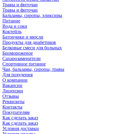
Травы и фиточаи
Травы и фиточаи
Бальзамы, сиропы, эликсиры
Питание
Вода и соки
Коктейль
Батончики и мюсли
Продукты для диабетиков
Белковые смеси для больных
Биомороженое
Сахарозаменители
Спортивное питание
Чаи, бальзамы, сиропы, травы
Для похудения
О компании
Вакансии
Лицензии
Отзывы
Реквизиты
Контакты
Покупателям
Как сделать заказ
Как сделать заказ
Условия доставки
Условия оплаты