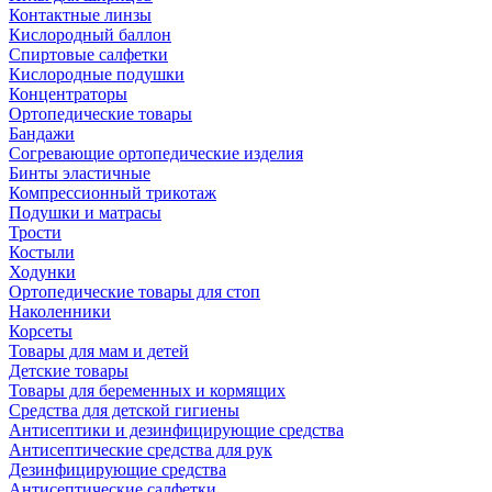
Контактные линзы
Кислородный баллон
Спиртовые салфетки
Кислородные подушки
Концентраторы
Ортопедические товары
Бандажи
Согревающие ортопедические изделия
Бинты эластичные
Компрессионный трикотаж
Подушки и матрасы
Трости
Костыли
Ходунки
Ортопедические товары для стоп
Наколенники
Корсеты
Товары для мам и детей
Детские товары
Товары для беременных и кормящих
Средства для детской гигиены
Антисептики и дезинфицирующие средства
Антисептические средства для рук
Дезинфицирующие средства
Антисептические салфетки