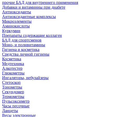
прочие БАД для внутреннего применения
Добавки и витаминны при диабете
Антиоксиданты
Антиоксидантные комплексы
Микроэлементы
Аминокислоты
Куркумин
Препараты содержащие коллаген
БАД для спортсменов
Моно- и поливитамины
Гигиена и косметика
Средства личной гигиены
Косметика
Медтехника
Алкотестер
Глюкометры
Ингаляторы, небулайзеры
Стетоскоп
Тонометры
Секундомер
Термометры
Пульсоксиметр
Часы песочные
Ланцеты
Весы электронные