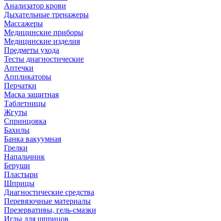
Анализатор крови
Дыхательные тренажеры
Массажеры
Медицинские приборы
Медицинские изделия
Предметы ухода
Тесты диагностические
Аптечки
Аппликаторы
Перчатки
Маска защитная
Таблетницы
Жгуты
Спринцовка
Бахилы
Банка вакуумная
Грелки
Напальчник
Беруши
Пластыри
Шприцы
Диагностические средства
Перевязочные материалы
Презервативы, гель-смазки
Иглы для шприцов