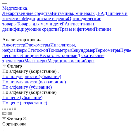
—
Медтехника
Лекарственные средства
Витамины, минералы, БАД
Гигиена и
косметика
Медицинские изделия
Ортопедические
товары
Товары для мам и детей
Антисептики и
дезинфицирующие средства
Травы и фиточаи
Питание
—
Анализатор крови
Алкотестер
Глюкометры
Ингаляторы,
небулайзеры
Стетоскоп
Тонометры
Секундомер
Термометры
Пуль
песочные
Ланцеты
Весы электронные
Дыхательные
тренажеры
Массажеры
Медицинские приборы
Фильтр
По алфавиту (возрастание)
По популярности (убывание)
По популярности (возрастание)
По алфавиту (убывание)
По алфавиту (возрастание)
По цене (убывание)
По цене (возрастание)
Фильтр
Сортировка