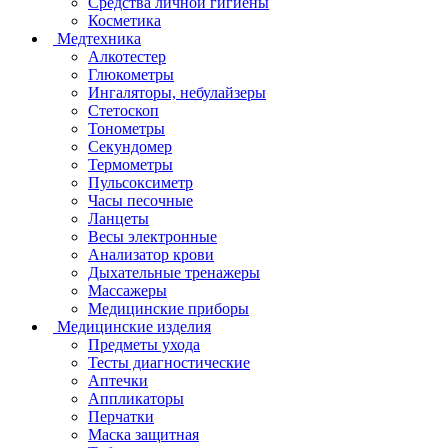
Средства личной гигиены
Косметика
Медтехника
Алкотестер
Глюкометры
Ингаляторы, небулайзеры
Стетоскоп
Тонометры
Секундомер
Термометры
Пульсоксиметр
Часы песочные
Ланцеты
Весы электронные
Анализатор крови
Дыхательные тренажеры
Массажеры
Медицинские приборы
Медицинские изделия
Предметы ухода
Тесты диагностические
Аптечки
Аппликаторы
Перчатки
Маска защитная