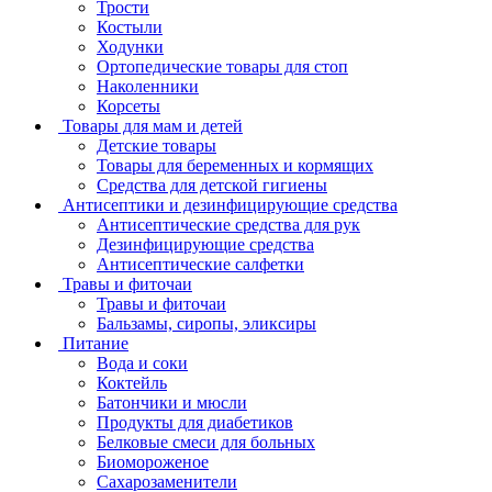
Трости
Костыли
Ходунки
Ортопедические товары для стоп
Наколенники
Корсеты
Товары для мам и детей
Детские товары
Товары для беременных и кормящих
Средства для детской гигиены
Антисептики и дезинфицирующие средства
Антисептические средства для рук
Дезинфицирующие средства
Антисептические салфетки
Травы и фиточаи
Травы и фиточаи
Бальзамы, сиропы, эликсиры
Питание
Вода и соки
Коктейль
Батончики и мюсли
Продукты для диабетиков
Белковые смеси для больных
Биомороженое
Сахарозаменители