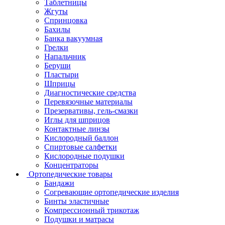
Таблетницы
Жгуты
Спринцовка
Бахилы
Банка вакуумная
Грелки
Напальчник
Беруши
Пластыри
Шприцы
Диагностические средства
Перевязочные материалы
Презервативы, гель-смазки
Иглы для шприцов
Контактные линзы
Кислородный баллон
Спиртовые салфетки
Кислородные подушки
Концентраторы
Ортопедические товары
Бандажи
Согревающие ортопедические изделия
Бинты эластичные
Компрессионный трикотаж
Подушки и матрасы