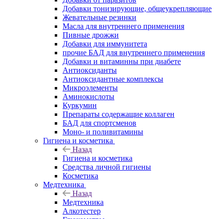
Добавки тонизирующие, общеукрепляющие
Жевательные резинки
Масла для внутреннего применения
Пивные дрожжи
Добавки для иммунитета
прочие БАД для внутреннего применения
Добавки и витаминны при диабете
Антиоксиданты
Антиоксидантные комплексы
Микроэлементы
Аминокислоты
Куркумин
Препараты содержащие коллаген
БАД для спортсменов
Моно- и поливитамины
Гигиена и косметика
Назад
Гигиена и косметика
Средства личной гигиены
Косметика
Медтехника
Назад
Медтехника
Алкотестер