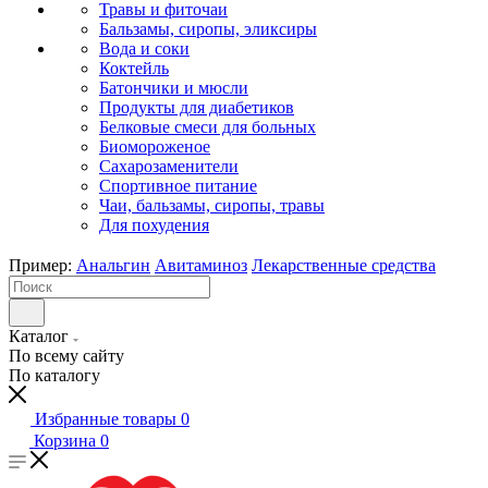
Травы и фиточаи
Бальзамы, сиропы, эликсиры
Вода и соки
Коктейль
Батончики и мюсли
Продукты для диабетиков
Белковые смеси для больных
Биомороженое
Сахарозаменители
Спортивное питание
Чаи, бальзамы, сиропы, травы
Для похудения
Пример:
Анальгин
Авитаминоз
Лекарственные средства
Каталог
По всему сайту
По каталогу
Избранные товары
0
Корзина
0