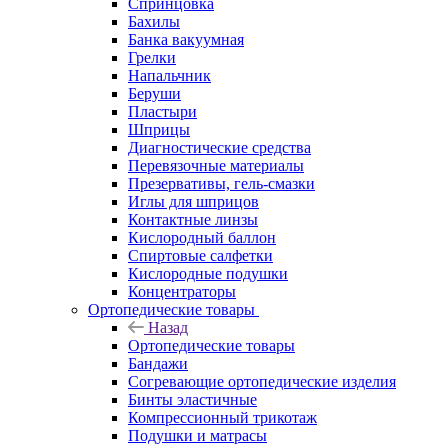
Спринцовка
Бахилы
Банка вакуумная
Грелки
Напальчник
Беруши
Пластыри
Шприцы
Диагностические средства
Перевязочные материалы
Презервативы, гель-смазки
Иглы для шприцов
Контактные линзы
Кислородный баллон
Спиртовые салфетки
Кислородные подушки
Концентраторы
Ортопедические товары
Назад
Ортопедические товары
Бандажи
Согревающие ортопедические изделия
Бинты эластичные
Компрессионный трикотаж
Подушки и матрасы