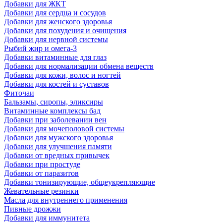
Добавки для ЖКТ
Добавки для сердца и сосудов
Добавки для женского здоровья
Добавки для похудения и очищения
Добавки для нервной системы
Рыбий жир и омега-3
Добавки витаминные для глаз
Добавки для нормализации обмена веществ
Добавки для кожи, волос и ногтей
Добавки для костей и суставов
Фиточаи
Бальзамы, сиропы, эликсиры
Витаминные комплексы бад
Добавки при заболевании вен
Добавки для мочеполовой системы
Добавки для мужского здоровья
Добавки для улучшения памяти
Добавки от вредных привычек
Добавки при простуде
Добавки от паразитов
Добавки тонизирующие, общеукрепляющие
Жевательные резинки
Масла для внутреннего применения
Пивные дрожжи
Добавки для иммунитета