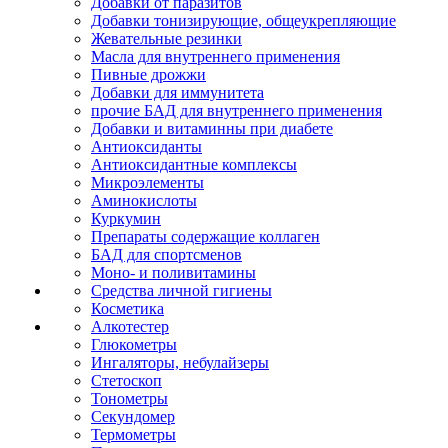
Добавки от паразитов
Добавки тонизирующие, общеукрепляющие
Жевательные резинки
Масла для внутреннего применения
Пивные дрожжи
Добавки для иммунитета
прочие БАД для внутреннего применения
Добавки и витаминны при диабете
Антиоксиданты
Антиоксидантные комплексы
Микроэлементы
Аминокислоты
Куркумин
Препараты содержащие коллаген
БАД для спортсменов
Моно- и поливитамины
Средства личной гигиены
Косметика
Алкотестер
Глюкометры
Ингаляторы, небулайзеры
Стетоскоп
Тонометры
Секундомер
Термометры