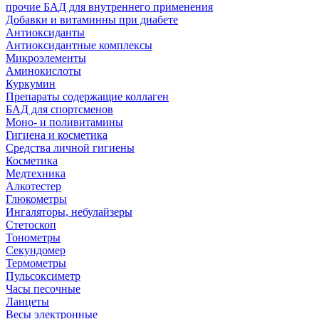
прочие БАД для внутреннего применения
Добавки и витаминны при диабете
Антиоксиданты
Антиоксидантные комплексы
Микроэлементы
Аминокислоты
Куркумин
Препараты содержащие коллаген
БАД для спортсменов
Моно- и поливитамины
Гигиена и косметика
Средства личной гигиены
Косметика
Медтехника
Алкотестер
Глюкометры
Ингаляторы, небулайзеры
Стетоскоп
Тонометры
Секундомер
Термометры
Пульсоксиметр
Часы песочные
Ланцеты
Весы электронные