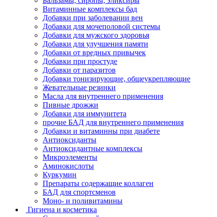
Бальзамы, сиропы, эликсиры
Витаминные комплексы бад
Добавки при заболевании вен
Добавки для мочеполовой системы
Добавки для мужского здоровья
Добавки для улучшения памяти
Добавки от вредных привычек
Добавки при простуде
Добавки от паразитов
Добавки тонизирующие, общеукрепляющие
Жевательные резинки
Масла для внутреннего применения
Пивные дрожжи
Добавки для иммунитета
прочие БАД для внутреннего применения
Добавки и витаминны при диабете
Антиоксиданты
Антиоксидантные комплексы
Микроэлементы
Аминокислоты
Куркумин
Препараты содержащие коллаген
БАД для спортсменов
Моно- и поливитамины
Гигиена и косметика