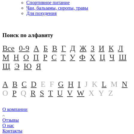
Спортивное питание
Чаи, бальзамы, сиропы, травы
Для похудения
Поиск по алфавиту
Все
0-9
А
Б
В
Г
Д
Ж
З
И
К
Л
М
Н
О
П
Р
С
Т
У
Ф
Х
Ц
Ч
Ш
Щ
Э
Ю
Я
A
B
C
D
E
F
G
H
I
J
K
L
M
N
O
P
Q
R
S
T
U
V
W
X
Y
Z
О компании
Отзывы
О нас
Контакты