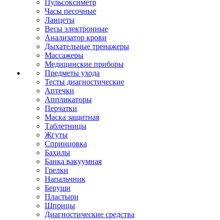
Пульсоксиметр
Часы песочные
Ланцеты
Весы электронные
Анализатор крови
Дыхательные тренажеры
Массажеры
Медицинские приборы
Предметы ухода
Тесты диагностические
Аптечки
Аппликаторы
Перчатки
Маска защитная
Таблетницы
Жгуты
Спринцовка
Бахилы
Банка вакуумная
Грелки
Напальчник
Беруши
Пластыри
Шприцы
Диагностические средства