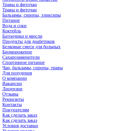
Травы и фиточаи
Травы и фиточаи
Бальзамы, сиропы, эликсиры
Питание
Вода и соки
Коктейль
Батончики и мюсли
Продукты для диабетиков
Белковые смеси для больных
Биомороженое
Сахарозаменители
Спортивное питание
Чаи, бальзамы, сиропы, травы
Для похудения
О компании
Вакансии
Лицензии
Отзывы
Реквизиты
Контакты
Покупателям
Как сделать заказ
Как сделать заказ
Условия доставки
Условия оплаты