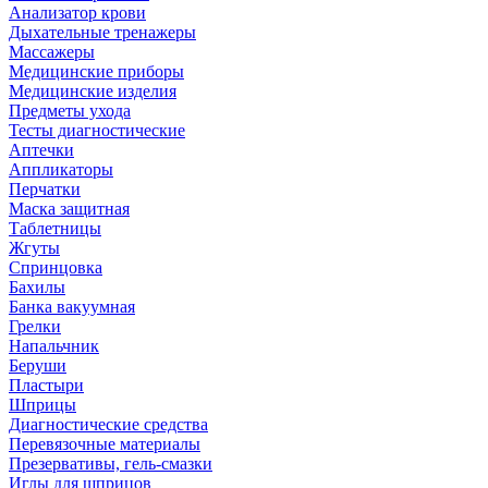
Анализатор крови
Дыхательные тренажеры
Массажеры
Медицинские приборы
Медицинские изделия
Предметы ухода
Тесты диагностические
Аптечки
Аппликаторы
Перчатки
Маска защитная
Таблетницы
Жгуты
Спринцовка
Бахилы
Банка вакуумная
Грелки
Напальчник
Беруши
Пластыри
Шприцы
Диагностические средства
Перевязочные материалы
Презервативы, гель-смазки
Иглы для шприцов