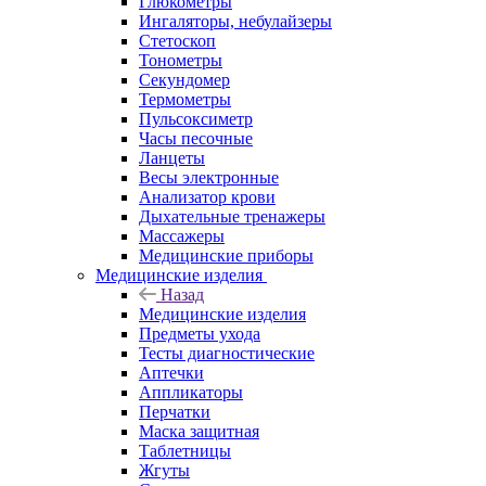
Глюкометры
Ингаляторы, небулайзеры
Стетоскоп
Тонометры
Секундомер
Термометры
Пульсоксиметр
Часы песочные
Ланцеты
Весы электронные
Анализатор крови
Дыхательные тренажеры
Массажеры
Медицинские приборы
Медицинские изделия
Назад
Медицинские изделия
Предметы ухода
Тесты диагностические
Аптечки
Аппликаторы
Перчатки
Маска защитная
Таблетницы
Жгуты