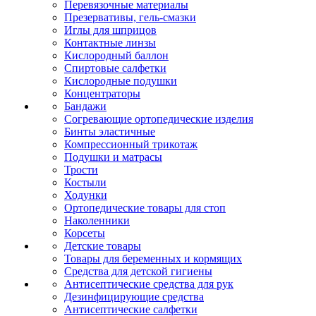
Перевязочные материалы
Презервативы, гель-смазки
Иглы для шприцов
Контактные линзы
Кислородный баллон
Спиртовые салфетки
Кислородные подушки
Концентраторы
Бандажи
Согревающие ортопедические изделия
Бинты эластичные
Компрессионный трикотаж
Подушки и матрасы
Трости
Костыли
Ходунки
Ортопедические товары для стоп
Наколенники
Корсеты
Детские товары
Товары для беременных и кормящих
Средства для детской гигиены
Антисептические средства для рук
Дезинфицирующие средства
Антисептические салфетки