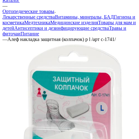
Каталог
—
Ортопедические товары
Лекарственные средства
Витамины, минералы, БАД
Гигиена и
косметика
Медтехника
Медицинские изделия
Товары для мам и
детей
Антисептики и дезинфицирующие средства
Травы и
фиточаи
Питание
—
Алеф накладка защитная (колпачок) р l /арт с-1741/