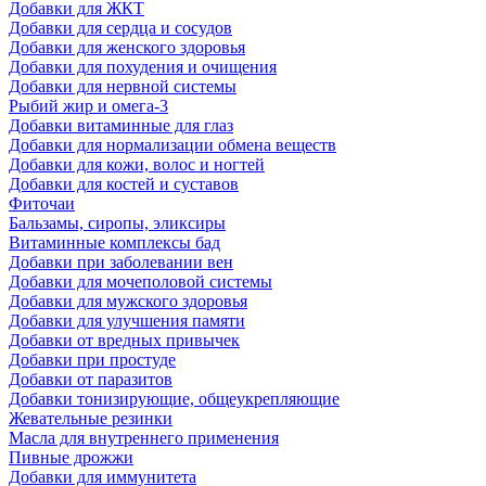
Добавки для ЖКТ
Добавки для сердца и сосудов
Добавки для женского здоровья
Добавки для похудения и очищения
Добавки для нервной системы
Рыбий жир и омега-3
Добавки витаминные для глаз
Добавки для нормализации обмена веществ
Добавки для кожи, волос и ногтей
Добавки для костей и суставов
Фиточаи
Бальзамы, сиропы, эликсиры
Витаминные комплексы бад
Добавки при заболевании вен
Добавки для мочеполовой системы
Добавки для мужского здоровья
Добавки для улучшения памяти
Добавки от вредных привычек
Добавки при простуде
Добавки от паразитов
Добавки тонизирующие, общеукрепляющие
Жевательные резинки
Масла для внутреннего применения
Пивные дрожжи
Добавки для иммунитета