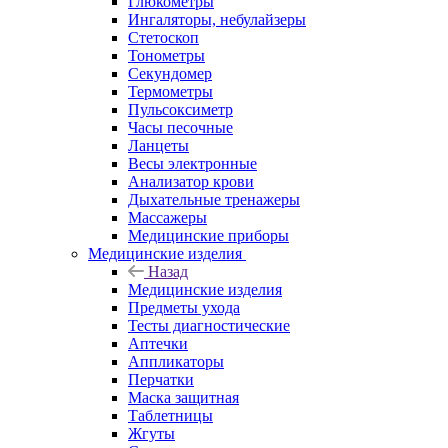
Глюкометры
Ингаляторы, небулайзеры
Стетоскоп
Тонометры
Секундомер
Термометры
Пульсоксиметр
Часы песочные
Ланцеты
Весы электронные
Анализатор крови
Дыхательные тренажеры
Массажеры
Медицинские приборы
Медицинские изделия
Назад
Медицинские изделия
Предметы ухода
Тесты диагностические
Аптечки
Аппликаторы
Перчатки
Маска защитная
Таблетницы
Жгуты