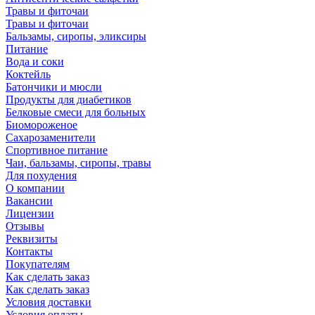
Травы и фиточаи
Травы и фиточаи
Бальзамы, сиропы, эликсиры
Питание
Вода и соки
Коктейль
Батончики и мюсли
Продукты для диабетиков
Белковые смеси для больных
Биомороженое
Сахарозаменители
Спортивное питание
Чаи, бальзамы, сиропы, травы
Для похудения
О компании
Вакансии
Лицензии
Отзывы
Реквизиты
Контакты
Покупателям
Как сделать заказ
Как сделать заказ
Условия доставки
Условия оплаты