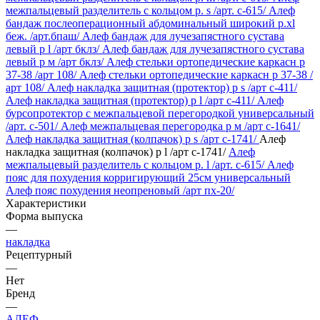
межпальцевый разделитель с кольцом р. s /арт. c-615/
Алеф
бандаж послеоперационный абдоминальный широкий р.xl
беж. /арт.бпаш/
Алеф бандаж для лучезапястного сустава
левый р l /арт бклз/
Алеф бандаж для лучезапястного сустава
левый р м /арт бклз/
Алеф стельки ортопедические каркасн р
37-38 /арт 108/
Алеф стельки ортопедические каркасн р 37-38 /
арт 108/
Алеф накладка защитная (протектор) р s /арт с-411/
Алеф накладка защитная (протектор) р l /арт с-411/
Алеф
бурсопротектор с межпальцевой перегородкой универсальный
/арт. c-501/
Алеф межпальцевая перегородка р м /арт c-1641/
Алеф накладка защитная (колпачок) р s /арт с-1741/
Алеф
накладка защитная (колпачок) р l /арт с-1741/
Алеф
межпальцевый разделитель с кольцом р. l /арт. c-615/
Алеф
пояс для похудения корригирующий 25см универсальный
Алеф пояс похудения неопреновый /арт пх-20/
Характеристики
Форма выпуска
—
накладка
Рецептурный
—
Нет
Бренд
—
АЛЕФ