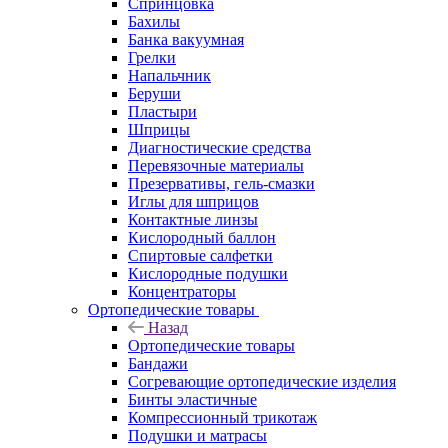
Спринцовка
Бахилы
Банка вакуумная
Грелки
Напальчник
Беруши
Пластыри
Шприцы
Диагностические средства
Перевязочные материалы
Презервативы, гель-смазки
Иглы для шприцов
Контактные линзы
Кислородный баллон
Спиртовые салфетки
Кислородные подушки
Концентраторы
Ортопедические товары
Назад
Ортопедические товары
Бандажи
Согревающие ортопедические изделия
Бинты эластичные
Компрессионный трикотаж
Подушки и матрасы