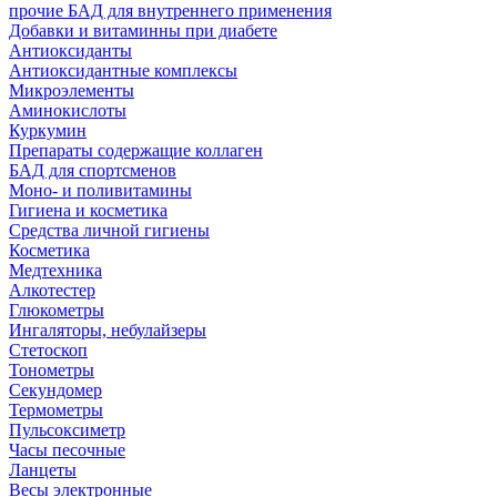
прочие БАД для внутреннего применения
Добавки и витаминны при диабете
Антиоксиданты
Антиоксидантные комплексы
Микроэлементы
Аминокислоты
Куркумин
Препараты содержащие коллаген
БАД для спортсменов
Моно- и поливитамины
Гигиена и косметика
Средства личной гигиены
Косметика
Медтехника
Алкотестер
Глюкометры
Ингаляторы, небулайзеры
Стетоскоп
Тонометры
Секундомер
Термометры
Пульсоксиметр
Часы песочные
Ланцеты
Весы электронные