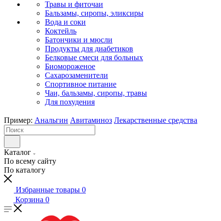
Травы и фиточаи
Бальзамы, сиропы, эликсиры
Вода и соки
Коктейль
Батончики и мюсли
Продукты для диабетиков
Белковые смеси для больных
Биомороженое
Сахарозаменители
Спортивное питание
Чаи, бальзамы, сиропы, травы
Для похудения
Пример:
Анальгин
Авитаминоз
Лекарственные средства
Каталог
По всему сайту
По каталогу
Избранные товары
0
Корзина
0