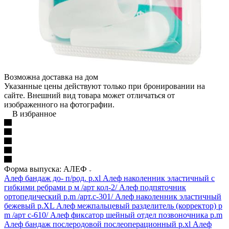
Возможна доставка на дом
Указанные цены действуют только при бронировании на
сайте. Внешний вид товара может отличаться от
изображенного на фотографии.
В избранное
Форма выпуска: АЛЕФ
Алеф бандаж до- п/род. р.xl
Алеф наколенник эластичный с
гибкими ребрами р м /арт кол-2/
Алеф подпяточник
ортопедический р.m /арт.с-301/
Алеф наколенник эластичный
бежевый р.XL
Алеф межпальцевый разделитель (корректор) р
m /арт c-610/
Алеф фиксатор шейный отдел позвоночника р.m
Алеф бандаж послеродовой послеоперационный р.xl
Алеф