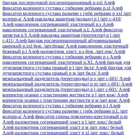
бандаж послеродовой послеоперационный р.xxl
Алеф
фиксатор коленного сустава с гибкими ребрами р.xl
Алеф
фиксатор коленного сустава разъемн с гибк ребрами р xxl /арт
колпрр-а/
Алеф накладка защитная (кольцо) р l /арт с-410/
Алеф наколенник согревающий эластичный р.s
Алеф
наколенник согревающий эластичный р.L
Алеф фиксатор
запястья р.S
Алеф накладка защитная (протектор) р l /арт
с-411/
Алеф бандаж послеоперационный абдоминальный
широкий р.xxl беж. /арт.бпаш/
Алеф наколенник эластичный
бежевый р.l
Алеф налокотник эласт. р.s беж. /арт.лок/
Алеф
фиксатор коленного сустава с гибкими ребрами р s
Алеф
наколенник согревающий эластичный р.XL
Алеф бандаж для
лучезапястного сустава правый р l /арт бклз/
Алеф бандаж для
лучезапястного сустава правый р м /арт бклз/
Алеф
межпальцевый разделитель (перегородка) р s /арт c-601/
Алеф
межпальцевый разделитель (перегородка) р m /арт c-601/
Алеф
межпальцевый разделитель (перегородка) р l /арт c-601/
Алеф
корректор осанки с пластинами жесткости р l /арт кож/
Алеф
корректор осанки с пластинами жесткости р м /арт кож/
Алеф
фиксатор коленного сустава с гибкими ребрами р.l
Алеф
фиксатор коленного сустава разъемн с гибк ребрами р.L /арт
колпрр-а/
Алеф фиксатор спины пояснично-крестцовый р.m
Алеф налокотник согревающий эласт р l /арт локс/ белый
Алеф налокотник согревающий эласт р м /арт локс/ белый
Алеф налокотник согревающий эласт р xl /арт локс/ белый