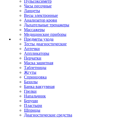
Пульсоксиметр
Часы песочные
Ланцеты
Весы электронные
Анализатор крови
Дыхательные тренажеры
Массажеры
Медицинские приборы
Предметы ухода
Тесты диагностические
Аптечки
Аппликаторы
Перчатки
Маска защитная
Таблетницы
Жгуты
Спринцовка
Бахилы
Банка вакуумная
Грелки
Напальчник
Беруши
Пластыри
Шприцы
Диагностические средства