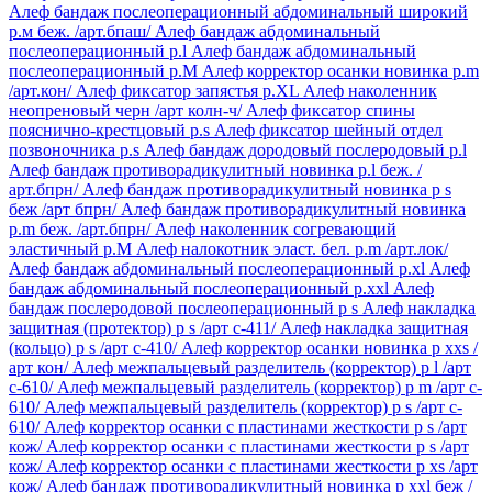
Алеф бандаж послеоперационный абдоминальный широкий
р.м беж. /арт.бпаш/
Алеф бандаж абдоминальный
послеоперационный р.l
Алеф бандаж абдоминальный
послеоперационный р.М
Алеф корректор осанки новинка р.m
/арт.кон/
Алеф фиксатор запястья р.XL
Алеф наколенник
неопреновый черн /арт колн-ч/
Алеф фиксатор спины
пояснично-крестцовый р.s
Алеф фиксатор шейный отдел
позвоночника р.s
Алеф бандаж дородовый послеродовый р.l
Алеф бандаж противорадикулитный новинка р.l беж. /
арт.бпрн/
Алеф бандаж противорадикулитный новинка р s
беж /арт бпрн/
Алеф бандаж противорадикулитный новинка
р.m беж. /арт.бпрн/
Алеф наколенник согревающий
эластичный р.М
Алеф налокотник эласт. бел. р.m /арт.лок/
Алеф бандаж абдоминальный послеоперационный р.xl
Алеф
бандаж абдоминальный послеоперационный р.xxl
Алеф
бандаж послеродовой послеоперационный р s
Алеф накладка
защитная (протектор) р s /арт с-411/
Алеф накладка защитная
(кольцо) р s /арт с-410/
Алеф корректор осанки новинка р xxs /
арт кон/
Алеф межпальцевый разделитель (корректор) р l /арт
c-610/
Алеф межпальцевый разделитель (корректор) р m /арт c-
610/
Алеф межпальцевый разделитель (корректор) р s /арт c-
610/
Алеф корректор осанки с пластинами жесткости р s /арт
кож/
Алеф корректор осанки с пластинами жесткости р s /арт
кож/
Алеф корректор осанки с пластинами жесткости р xs /арт
кож/
Алеф бандаж противорадикулитный новинка р xxl беж /