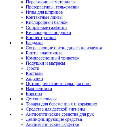
Перевязочные материалы
Презервативы, гель-смазки
Иглы для шприцов
Контактные линзы
Кислородный баллон
Спиртовые салфетки
Кислородные подушки
Концентраторы
Бандажи
Согревающие ортопедические изделия
Бинты эластичные
Компрессионный трикотаж
Подушки и матрасы
Трости
Костыли
Ходунки
Ортопедические товары для стоп
Наколенники
Корсеты
Детские товары
Товары для беременных и кормящих
Средства для детской гигиены
Антисептические средства для рук
Дезинфицирующие средства
Антисептические салфетки