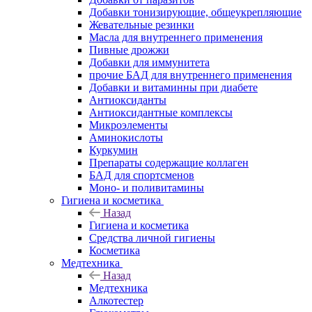
Добавки тонизирующие, общеукрепляющие
Жевательные резинки
Масла для внутреннего применения
Пивные дрожжи
Добавки для иммунитета
прочие БАД для внутреннего применения
Добавки и витаминны при диабете
Антиоксиданты
Антиоксидантные комплексы
Микроэлементы
Аминокислоты
Куркумин
Препараты содержащие коллаген
БАД для спортсменов
Моно- и поливитамины
Гигиена и косметика
Назад
Гигиена и косметика
Средства личной гигиены
Косметика
Медтехника
Назад
Медтехника
Алкотестер