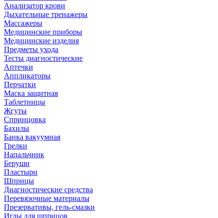
Анализатор крови
Дыхательные тренажеры
Массажеры
Медицинские приборы
Медицинские изделия
Предметы ухода
Тесты диагностические
Аптечки
Аппликаторы
Перчатки
Маска защитная
Таблетницы
Жгуты
Спринцовка
Бахилы
Банка вакуумная
Грелки
Напальчник
Беруши
Пластыри
Шприцы
Диагностические средства
Перевязочные материалы
Презервативы, гель-смазки
Иглы для шприцов