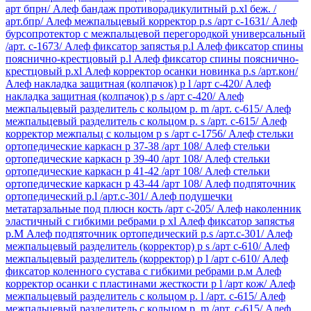
арт бпрн/
Алеф бандаж противорадикулитный р.xl беж. /
арт.бпр/
Алеф межпальцевый корректор р.s /арт c-1631/
Алеф
бурсопротектор с межпальцевой перегородкой универсальный
/арт. c-1673/
Алеф фиксатор запястья р.l
Алеф фиксатор спины
пояснично-крестцовый р.l
Алеф фиксатор спины пояснично-
крестцовый р.xl
Алеф корректор осанки новинка р.s /арт.кон/
Алеф накладка защитная (колпачок) р l /арт с-420/
Алеф
накладка защитная (колпачок) р s /арт с-420/
Алеф
межпальцевый разделитель с кольцом р. m /арт. c-615/
Алеф
межпальцевый разделитель с кольцом р. s /арт. c-615/
Алеф
корректор межпальц с кольцом р s /арт c-1756/
Алеф стельки
ортопедические каркасн р 37-38 /арт 108/
Алеф стельки
ортопедические каркасн р 39-40 /арт 108/
Алеф стельки
ортопедические каркасн р 41-42 /арт 108/
Алеф стельки
ортопедические каркасн р 43-44 /арт 108/
Алеф подпяточник
ортопедический р.l /арт.с-301/
Алеф подушечки
метатарзальные под плюсн кость /арт с-205/
Алеф наколенник
эластичный с гибкими ребрами р xl
Алеф фиксатор запястья
р.М
Алеф подпяточник ортопедический р.s /арт.с-301/
Алеф
межпальцевый разделитель (корректор) р s /арт c-610/
Алеф
межпальцевый разделитель (корректор) р l /арт c-610/
Алеф
фиксатор коленного сустава с гибкими ребрами р.м
Алеф
корректор осанки с пластинами жесткости р l /арт кож/
Алеф
межпальцевый разделитель с кольцом р. l /арт. c-615/
Алеф
межпальцевый разделитель с кольцом р. m /арт. c-615/
Алеф