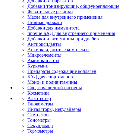
Добавки от паразитов
Добавки тонизирующие, общеукрепляющие
Жевательные резинки
Масла для внутреннего применения
Пивные дрожжи
Добавки для иммунитета
прочие БАД для внутреннего применения
Добавки и витаминны при диабете
Антиоксиданты
Антиоксидантные комплексы
Микроэлементы
Аминокислоты
Куркумин
Препараты содержащие коллаген
БАД для спортсменов
Моно- и поливитамины
Средства личной гигиены
Косметика
Алкотестер
Глюкометры
Ингаляторы, небулайзеры
Стетоскоп
Тонометры
Секундомер
Термометры