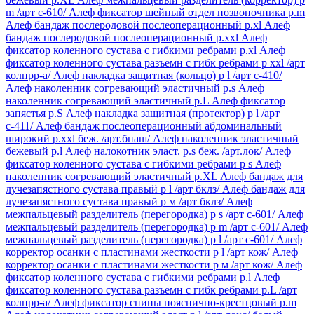
m /арт c-610/
Алеф фиксатор шейный отдел позвоночника р.m
Алеф бандаж послеродовой послеоперационный р.xl
Алеф
бандаж послеродовой послеоперационный р.xxl
Алеф
фиксатор коленного сустава с гибкими ребрами р.xl
Алеф
фиксатор коленного сустава разъемн с гибк ребрами р xxl /арт
колпрр-а/
Алеф накладка защитная (кольцо) р l /арт с-410/
Алеф наколенник согревающий эластичный р.s
Алеф
наколенник согревающий эластичный р.L
Алеф фиксатор
запястья р.S
Алеф накладка защитная (протектор) р l /арт
с-411/
Алеф бандаж послеоперационный абдоминальный
широкий р.xxl беж. /арт.бпаш/
Алеф наколенник эластичный
бежевый р.l
Алеф налокотник эласт. р.s беж. /арт.лок/
Алеф
фиксатор коленного сустава с гибкими ребрами р s
Алеф
наколенник согревающий эластичный р.XL
Алеф бандаж для
лучезапястного сустава правый р l /арт бклз/
Алеф бандаж для
лучезапястного сустава правый р м /арт бклз/
Алеф
межпальцевый разделитель (перегородка) р s /арт c-601/
Алеф
межпальцевый разделитель (перегородка) р m /арт c-601/
Алеф
межпальцевый разделитель (перегородка) р l /арт c-601/
Алеф
корректор осанки с пластинами жесткости р l /арт кож/
Алеф
корректор осанки с пластинами жесткости р м /арт кож/
Алеф
фиксатор коленного сустава с гибкими ребрами р.l
Алеф
фиксатор коленного сустава разъемн с гибк ребрами р.L /арт
колпрр-а/
Алеф фиксатор спины пояснично-крестцовый р.m