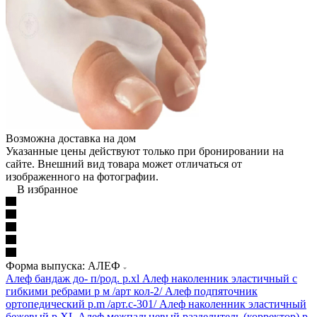
Возможна доставка на дом
Указанные цены действуют только при бронировании на
сайте. Внешний вид товара может отличаться от
изображенного на фотографии.
В избранное
Форма выпуска: АЛЕФ
Алеф бандаж до- п/род. р.xl
Алеф наколенник эластичный с
гибкими ребрами р м /арт кол-2/
Алеф подпяточник
ортопедический р.m /арт.с-301/
Алеф наколенник эластичный
бежевый р.XL
Алеф межпальцевый разделитель (корректор) р