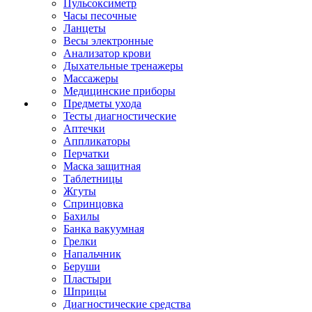
Пульсоксиметр
Часы песочные
Ланцеты
Весы электронные
Анализатор крови
Дыхательные тренажеры
Массажеры
Медицинские приборы
Предметы ухода
Тесты диагностические
Аптечки
Аппликаторы
Перчатки
Маска защитная
Таблетницы
Жгуты
Спринцовка
Бахилы
Банка вакуумная
Грелки
Напальчник
Беруши
Пластыри
Шприцы
Диагностические средства