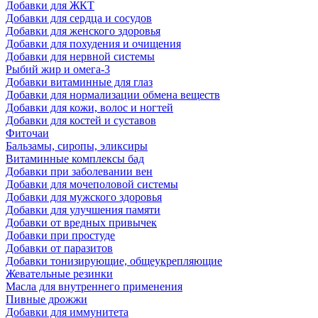
Добавки для ЖКТ
Добавки для сердца и сосудов
Добавки для женского здоровья
Добавки для похудения и очищения
Добавки для нервной системы
Рыбий жир и омега-3
Добавки витаминные для глаз
Добавки для нормализации обмена веществ
Добавки для кожи, волос и ногтей
Добавки для костей и суставов
Фиточаи
Бальзамы, сиропы, эликсиры
Витаминные комплексы бад
Добавки при заболевании вен
Добавки для мочеполовой системы
Добавки для мужского здоровья
Добавки для улучшения памяти
Добавки от вредных привычек
Добавки при простуде
Добавки от паразитов
Добавки тонизирующие, общеукрепляющие
Жевательные резинки
Масла для внутреннего применения
Пивные дрожжи
Добавки для иммунитета