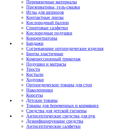
Перевязочные материалы
Презервативы, гель-смазки
Иглы для шприцов
Контактные линзы
Кислородный баллон
Спиртовые салфетки
Кислородные подушки
Концентраторы
Бандажи
Согревающие ортопедические изделия
Бинты эластичные
Компрессионный трикотаж
Подушки и матрасы
Трости
Костыли
Ходунки
Ортопедические товары для стоп
Наколенники
Корсеты
Детские товары
Товары для беременных и кормящих
Средства для детской гигиены
Антисептические средства для рук
Дезинфицирующие средства
Антисептические салфетки