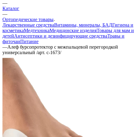
—
Каталог
—
Ортопедические товары
Лекарственные средства
Витамины, минералы, БАД
Гигиена и
косметика
Медтехника
Медицинские изделия
Товары для мам и
детей
Антисептики и дезинфицирующие средства
Травы и
фиточаи
Питание
—
Алеф бурсопротектор с межпальцевой перегородкой
универсальный /арт. c-1673/