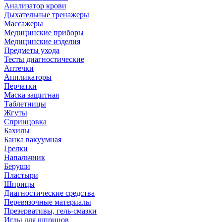
Анализатор крови
Дыхательные тренажеры
Массажеры
Медицинские приборы
Медицинские изделия
Предметы ухода
Тесты диагностические
Аптечки
Аппликаторы
Перчатки
Маска защитная
Таблетницы
Жгуты
Спринцовка
Бахилы
Банка вакуумная
Грелки
Напальчник
Беруши
Пластыри
Шприцы
Диагностические средства
Перевязочные материалы
Презервативы, гель-смазки
Иглы для шприцов