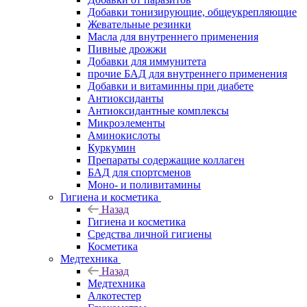
Добавки тонизирующие, общеукрепляющие
Жевательные резинки
Масла для внутреннего применения
Пивные дрожжи
Добавки для иммунитета
прочие БАД для внутреннего применения
Добавки и витаминны при диабете
Антиоксиданты
Антиоксидантные комплексы
Микроэлементы
Аминокислоты
Куркумин
Препараты содержащие коллаген
БАД для спортсменов
Моно- и поливитамины
Гигиена и косметика
Назад
Гигиена и косметика
Средства личной гигиены
Косметика
Медтехника
Назад
Медтехника
Алкотестер