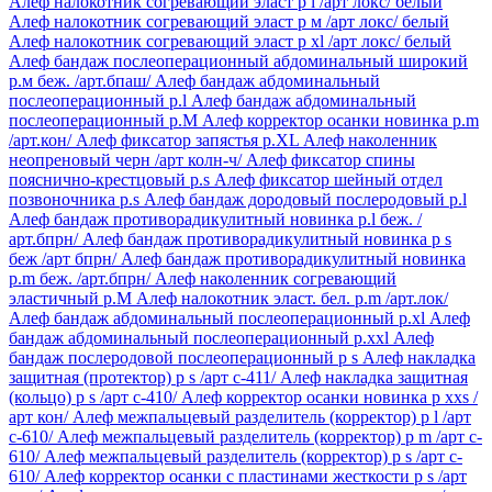
Алеф налокотник согревающий эласт р l /арт локс/ белый
Алеф налокотник согревающий эласт р м /арт локс/ белый
Алеф налокотник согревающий эласт р xl /арт локс/ белый
Алеф бандаж послеоперационный абдоминальный широкий
р.м беж. /арт.бпаш/
Алеф бандаж абдоминальный
послеоперационный р.l
Алеф бандаж абдоминальный
послеоперационный р.М
Алеф корректор осанки новинка р.m
/арт.кон/
Алеф фиксатор запястья р.XL
Алеф наколенник
неопреновый черн /арт колн-ч/
Алеф фиксатор спины
пояснично-крестцовый р.s
Алеф фиксатор шейный отдел
позвоночника р.s
Алеф бандаж дородовый послеродовый р.l
Алеф бандаж противорадикулитный новинка р.l беж. /
арт.бпрн/
Алеф бандаж противорадикулитный новинка р s
беж /арт бпрн/
Алеф бандаж противорадикулитный новинка
р.m беж. /арт.бпрн/
Алеф наколенник согревающий
эластичный р.М
Алеф налокотник эласт. бел. р.m /арт.лок/
Алеф бандаж абдоминальный послеоперационный р.xl
Алеф
бандаж абдоминальный послеоперационный р.xxl
Алеф
бандаж послеродовой послеоперационный р s
Алеф накладка
защитная (протектор) р s /арт с-411/
Алеф накладка защитная
(кольцо) р s /арт с-410/
Алеф корректор осанки новинка р xxs /
арт кон/
Алеф межпальцевый разделитель (корректор) р l /арт
c-610/
Алеф межпальцевый разделитель (корректор) р m /арт c-
610/
Алеф межпальцевый разделитель (корректор) р s /арт c-
610/
Алеф корректор осанки с пластинами жесткости р s /арт