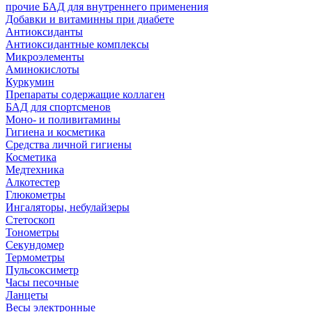
прочие БАД для внутреннего применения
Добавки и витаминны при диабете
Антиоксиданты
Антиоксидантные комплексы
Микроэлементы
Аминокислоты
Куркумин
Препараты содержащие коллаген
БАД для спортсменов
Моно- и поливитамины
Гигиена и косметика
Средства личной гигиены
Косметика
Медтехника
Алкотестер
Глюкометры
Ингаляторы, небулайзеры
Стетоскоп
Тонометры
Секундомер
Термометры
Пульсоксиметр
Часы песочные
Ланцеты
Весы электронные