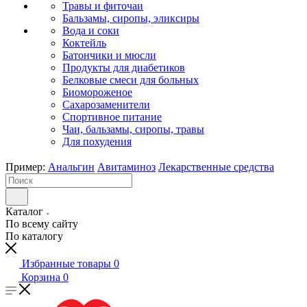
Травы и фиточаи
Бальзамы, сиропы, эликсиры
Вода и соки
Коктейль
Батончики и мюсли
Продукты для диабетиков
Белковые смеси для больных
Биомороженое
Сахарозаменители
Спортивное питание
Чаи, бальзамы, сиропы, травы
Для похудения
Пример:
Анальгин
Авитаминоз
Лекарственные средства
Каталог
По всему сайту
По каталогу
Избранные товары
0
Корзина
0