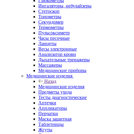
Глюкометры
Ингаляторы, небулайзеры
Стетоскоп
Тонометры
Секундомер
Термометры
Пульсоксиметр
Часы песочные
Ланцеты
Весы электронные
Анализатор крови
Дыхательные тренажеры
Массажеры
Медицинские приборы
Медицинские изделия
Назад
Медицинские изделия
Предметы ухода
Тесты диагностические
Аптечки
Аппликаторы
Перчатки
Маска защитная
Таблетницы
Жгуты