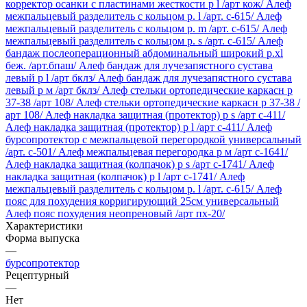
корректор осанки с пластинами жесткости р l /арт кож/
Алеф
межпальцевый разделитель с кольцом р. l /арт. c-615/
Алеф
межпальцевый разделитель с кольцом р. m /арт. c-615/
Алеф
межпальцевый разделитель с кольцом р. s /арт. c-615/
Алеф
бандаж послеоперационный абдоминальный широкий р.xl
беж. /арт.бпаш/
Алеф бандаж для лучезапястного сустава
левый р l /арт бклз/
Алеф бандаж для лучезапястного сустава
левый р м /арт бклз/
Алеф стельки ортопедические каркасн р
37-38 /арт 108/
Алеф стельки ортопедические каркасн р 37-38 /
арт 108/
Алеф накладка защитная (протектор) р s /арт с-411/
Алеф накладка защитная (протектор) р l /арт с-411/
Алеф
бурсопротектор с межпальцевой перегородкой универсальный
/арт. c-501/
Алеф межпальцевая перегородка р м /арт c-1641/
Алеф накладка защитная (колпачок) р s /арт с-1741/
Алеф
накладка защитная (колпачок) р l /арт с-1741/
Алеф
межпальцевый разделитель с кольцом р. l /арт. c-615/
Алеф
пояс для похудения корригирующий 25см универсальный
Алеф пояс похудения неопреновый /арт пх-20/
Характеристики
Форма выпуска
—
бурсопротектор
Рецептурный
—
Нет