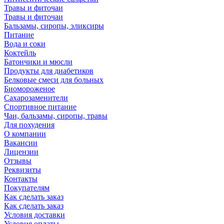
Травы и фиточаи
Травы и фиточаи
Бальзамы, сиропы, эликсиры
Питание
Вода и соки
Коктейль
Батончики и мюсли
Продукты для диабетиков
Белковые смеси для больных
Биомороженое
Сахарозаменители
Спортивное питание
Чаи, бальзамы, сиропы, травы
Для похудения
О компании
Вакансии
Лицензии
Отзывы
Реквизиты
Контакты
Покупателям
Как сделать заказ
Как сделать заказ
Условия доставки
Условия оплаты