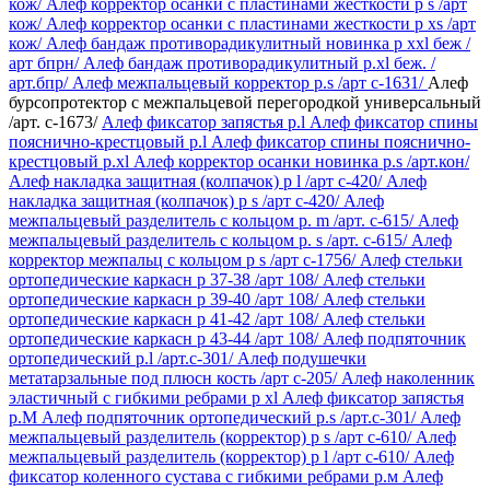
кож/
Алеф корректор осанки с пластинами жесткости р s /арт
кож/
Алеф корректор осанки с пластинами жесткости р xs /арт
кож/
Алеф бандаж противорадикулитный новинка р xxl беж /
арт бпрн/
Алеф бандаж противорадикулитный р.xl беж. /
арт.бпр/
Алеф межпальцевый корректор р.s /арт c-1631/
Алеф
бурсопротектор с межпальцевой перегородкой универсальный
/арт. c-1673/
Алеф фиксатор запястья р.l
Алеф фиксатор спины
пояснично-крестцовый р.l
Алеф фиксатор спины пояснично-
крестцовый р.xl
Алеф корректор осанки новинка р.s /арт.кон/
Алеф накладка защитная (колпачок) р l /арт с-420/
Алеф
накладка защитная (колпачок) р s /арт с-420/
Алеф
межпальцевый разделитель с кольцом р. m /арт. c-615/
Алеф
межпальцевый разделитель с кольцом р. s /арт. c-615/
Алеф
корректор межпальц с кольцом р s /арт c-1756/
Алеф стельки
ортопедические каркасн р 37-38 /арт 108/
Алеф стельки
ортопедические каркасн р 39-40 /арт 108/
Алеф стельки
ортопедические каркасн р 41-42 /арт 108/
Алеф стельки
ортопедические каркасн р 43-44 /арт 108/
Алеф подпяточник
ортопедический р.l /арт.с-301/
Алеф подушечки
метатарзальные под плюсн кость /арт с-205/
Алеф наколенник
эластичный с гибкими ребрами р xl
Алеф фиксатор запястья
р.М
Алеф подпяточник ортопедический р.s /арт.с-301/
Алеф
межпальцевый разделитель (корректор) р s /арт c-610/
Алеф
межпальцевый разделитель (корректор) р l /арт c-610/
Алеф
фиксатор коленного сустава с гибкими ребрами р.м
Алеф