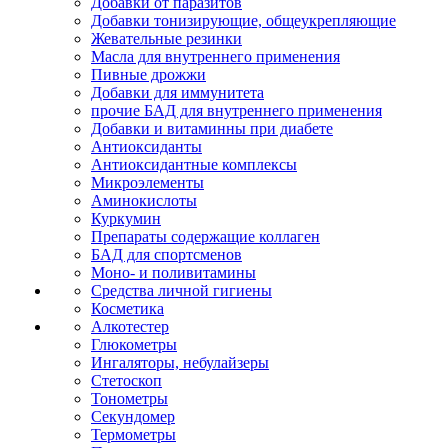
Добавки от паразитов
Добавки тонизирующие, общеукрепляющие
Жевательные резинки
Масла для внутреннего применения
Пивные дрожжи
Добавки для иммунитета
прочие БАД для внутреннего применения
Добавки и витаминны при диабете
Антиоксиданты
Антиоксидантные комплексы
Микроэлементы
Аминокислоты
Куркумин
Препараты содержащие коллаген
БАД для спортсменов
Моно- и поливитамины
Средства личной гигиены
Косметика
Алкотестер
Глюкометры
Ингаляторы, небулайзеры
Стетоскоп
Тонометры
Секундомер
Термометры