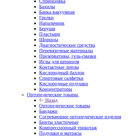
Спринцовка
Бахилы
Банка вакуумная
Грелки
Напальчник
Беруши
Пластыри
Шприцы
Диагностические средства
Перевязочные материалы
Презервативы, гель-смазки
Иглы для шприцов
Контактные линзы
Кислородный баллон
Спиртовые салфетки
Кислородные подушки
Концентраторы
Ортопедические товары
Назад
Ортопедические товары
Бандажи
Согревающие ортопедические изделия
Бинты эластичные
Компрессионный трикотаж
Подушки и матрасы