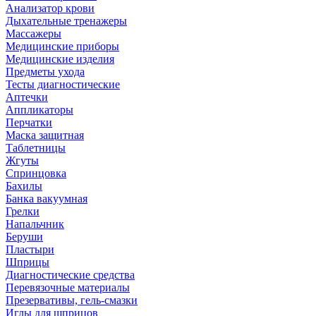
Анализатор крови
Дыхательные тренажеры
Массажеры
Медицинские приборы
Медицинские изделия
Предметы ухода
Тесты диагностические
Аптечки
Аппликаторы
Перчатки
Маска защитная
Таблетницы
Жгуты
Спринцовка
Бахилы
Банка вакуумная
Грелки
Напальчник
Беруши
Пластыри
Шприцы
Диагностические средства
Перевязочные материалы
Презервативы, гель-смазки
Иглы для шприцов