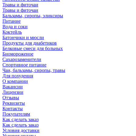
Травы и фиточаи
Травы и фиточаи
Бальзамы, сиропы, эликсиры
Питание
Вода и соки
Коктейль
Батончики и мюсли
Продукты для диабетиков
Белковые смеси для больных
Биомороженое
Сахарозаменители
Спортивное питание
Чаи, бальзамы, сиропы, травы
Для похудения
О компании
Вакансии
Лицензии
Отзывы
Реквизиты
Контакты
Покупателям
Как сделать заказ
Как сделать заказ
Условия доставки
Условия оплаты