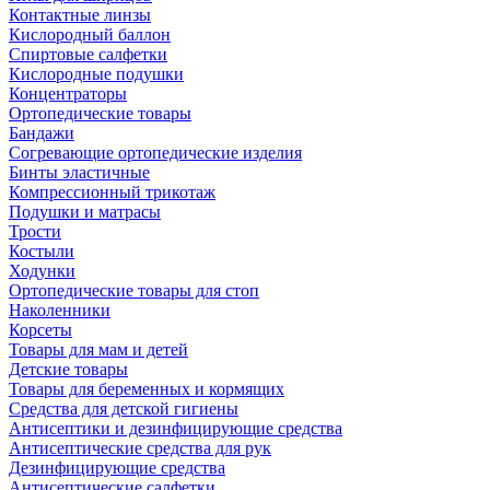
Контактные линзы
Кислородный баллон
Спиртовые салфетки
Кислородные подушки
Концентраторы
Ортопедические товары
Бандажи
Согревающие ортопедические изделия
Бинты эластичные
Компрессионный трикотаж
Подушки и матрасы
Трости
Костыли
Ходунки
Ортопедические товары для стоп
Наколенники
Корсеты
Товары для мам и детей
Детские товары
Товары для беременных и кормящих
Средства для детской гигиены
Антисептики и дезинфицирующие средства
Антисептические средства для рук
Дезинфицирующие средства
Антисептические салфетки