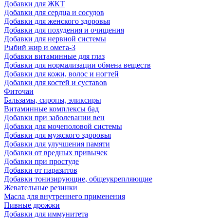
Добавки для ЖКТ
Добавки для сердца и сосудов
Добавки для женского здоровья
Добавки для похудения и очищения
Добавки для нервной системы
Рыбий жир и омега-3
Добавки витаминные для глаз
Добавки для нормализации обмена веществ
Добавки для кожи, волос и ногтей
Добавки для костей и суставов
Фиточаи
Бальзамы, сиропы, эликсиры
Витаминные комплексы бад
Добавки при заболевании вен
Добавки для мочеполовой системы
Добавки для мужского здоровья
Добавки для улучшения памяти
Добавки от вредных привычек
Добавки при простуде
Добавки от паразитов
Добавки тонизирующие, общеукрепляющие
Жевательные резинки
Масла для внутреннего применения
Пивные дрожжи
Добавки для иммунитета