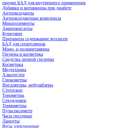
прочие БАД для внутреннего применения
Добавки и витаминны при диабете
Антиоксиданты
Антиоксидантные комплексы
Микроэлементы
Аминокислоты
Куркумин
Препараты содержащие коллаген
БАД для спортсменов
Моно- и поливитамины
Гигиена и косметика
Средства личной гигиены
Косметика
Медтехника
Алкотестер
Глюкометры
Ингаляторы, небулайзеры
Стетоскоп
Тонометры
Секундомер
Термометры
Пульсоксиметр
Часы песочные
Ланцеты
Весы электронные