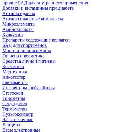
прочие БАД для внутреннего применения
Добавки и витаминны при диабете
Антиоксиданты
Антиоксидантные комплексы
Микроэлементы
Аминокислоты
Куркумин
Препараты содержащие коллаген
БАД для спортсменов
Моно- и поливитамины
Гигиена и косметика
Средства личной гигиены
Косметика
Медтехника
Алкотестер
Глюкометры
Ингаляторы, небулайзеры
Стетоскоп
Тонометры
Секундомер
Термометры
Пульсоксиметр
Часы песочные
Ланцеты
Весы электронные