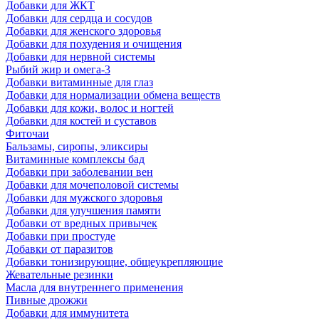
Добавки для ЖКТ
Добавки для сердца и сосудов
Добавки для женского здоровья
Добавки для похудения и очищения
Добавки для нервной системы
Рыбий жир и омега-3
Добавки витаминные для глаз
Добавки для нормализации обмена веществ
Добавки для кожи, волос и ногтей
Добавки для костей и суставов
Фиточаи
Бальзамы, сиропы, эликсиры
Витаминные комплексы бад
Добавки при заболевании вен
Добавки для мочеполовой системы
Добавки для мужского здоровья
Добавки для улучшения памяти
Добавки от вредных привычек
Добавки при простуде
Добавки от паразитов
Добавки тонизирующие, общеукрепляющие
Жевательные резинки
Масла для внутреннего применения
Пивные дрожжи
Добавки для иммунитета