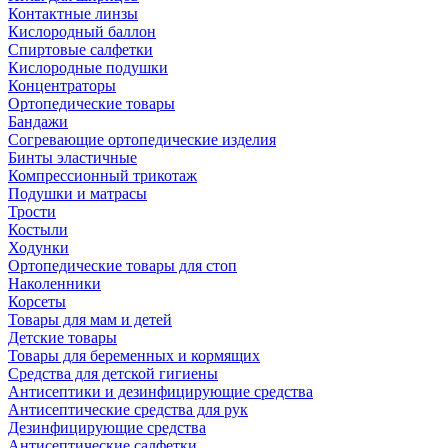
Контактные линзы
Кислородный баллон
Спиртовые салфетки
Кислородные подушки
Концентраторы
Ортопедические товары
Бандажи
Согревающие ортопедические изделия
Бинты эластичные
Компрессионный трикотаж
Подушки и матрасы
Трости
Костыли
Ходунки
Ортопедические товары для стоп
Наколенники
Корсеты
Товары для мам и детей
Детские товары
Товары для беременных и кормящих
Средства для детской гигиены
Антисептики и дезинфицирующие средства
Антисептические средства для рук
Дезинфицирующие средства
Антисептические салфетки