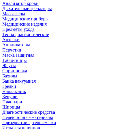
Анализатор крови
Дыхательные тренажеры
Массажеры
Медицинские приборы
Медицинские изделия
Предметы ухода
Тесты диагностические
Аптечки
Аппликаторы
Перчатки
Маска защитная
Таблетницы
Жгуты
Спринцовка
Бахилы
Банка вакуумная
Грелки
Напальчник
Беруши
Пластыри
Шприцы
Диагностические средства
Перевязочные материалы
Презервативы, гель-смазки
Иглы для шприцов