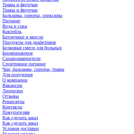
Травы и фиточаи
Травы и фиточаи
Бальзамы, сиропы, эликсиры
Питание
Вода и соки
Коктейль
Батончики и мюсли
Продукты для диабетиков
Белковые смеси для больных
Биомороженое
Сахарозаменители
Спортивное питание
Чаи, бальзамы, сиропы, травы
Для похудения
О компании
Вакансии
Лицензии
Отзывы
Реквизиты
Контакты
Покупателям
Как сделать заказ
Как сделать заказ
Условия доставки
Условия оплаты