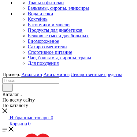
Травы и фиточаи
Бальзамы, сиропы, эликсиры
Вода и соки
Коктейль
Батончики и мюсли
Продукты для диабетиков
Белковые смеси для больных
Биомороженое
Сахарозаменители
Спортивное питание
Чаи, бальзамы, сиропы, травы
Для похудения
Пример:
Анальгин
Авитаминоз
Лекарственные средства
Каталог
По всему сайту
По каталогу
Избранные товары
0
Корзина
0