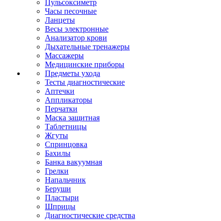
Пульсоксиметр
Часы песочные
Ланцеты
Весы электронные
Анализатор крови
Дыхательные тренажеры
Массажеры
Медицинские приборы
Предметы ухода
Тесты диагностические
Аптечки
Аппликаторы
Перчатки
Маска защитная
Таблетницы
Жгуты
Спринцовка
Бахилы
Банка вакуумная
Грелки
Напальчник
Беруши
Пластыри
Шприцы
Диагностические средства