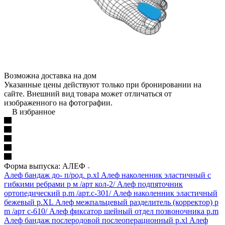
Возможна доставка на дом
Указанные цены действуют только при бронировании на
сайте. Внешний вид товара может отличаться от
изображенного на фотографии.
В избранное
Форма выпуска: АЛЕФ
Алеф бандаж до- п/род. р.xl
Алеф наколенник эластичный с
гибкими ребрами р м /арт кол-2/
Алеф подпяточник
ортопедический р.m /арт.с-301/
Алеф наколенник эластичный
бежевый р.XL
Алеф межпальцевый разделитель (корректор) р
m /арт c-610/
Алеф фиксатор шейный отдел позвоночника р.m
Алеф бандаж послеродовой послеоперационный р.xl
Алеф