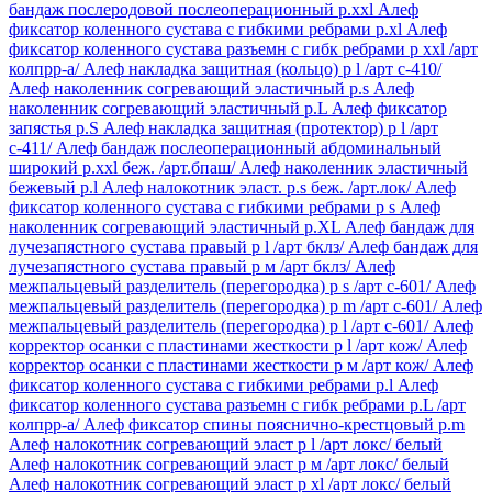
бандаж послеродовой послеоперационный р.xxl
Алеф
фиксатор коленного сустава с гибкими ребрами р.xl
Алеф
фиксатор коленного сустава разъемн с гибк ребрами р xxl /арт
колпрр-а/
Алеф накладка защитная (кольцо) р l /арт с-410/
Алеф наколенник согревающий эластичный р.s
Алеф
наколенник согревающий эластичный р.L
Алеф фиксатор
запястья р.S
Алеф накладка защитная (протектор) р l /арт
с-411/
Алеф бандаж послеоперационный абдоминальный
широкий р.xxl беж. /арт.бпаш/
Алеф наколенник эластичный
бежевый р.l
Алеф налокотник эласт. р.s беж. /арт.лок/
Алеф
фиксатор коленного сустава с гибкими ребрами р s
Алеф
наколенник согревающий эластичный р.XL
Алеф бандаж для
лучезапястного сустава правый р l /арт бклз/
Алеф бандаж для
лучезапястного сустава правый р м /арт бклз/
Алеф
межпальцевый разделитель (перегородка) р s /арт c-601/
Алеф
межпальцевый разделитель (перегородка) р m /арт c-601/
Алеф
межпальцевый разделитель (перегородка) р l /арт c-601/
Алеф
корректор осанки с пластинами жесткости р l /арт кож/
Алеф
корректор осанки с пластинами жесткости р м /арт кож/
Алеф
фиксатор коленного сустава с гибкими ребрами р.l
Алеф
фиксатор коленного сустава разъемн с гибк ребрами р.L /арт
колпрр-а/
Алеф фиксатор спины пояснично-крестцовый р.m
Алеф налокотник согревающий эласт р l /арт локс/ белый
Алеф налокотник согревающий эласт р м /арт локс/ белый
Алеф налокотник согревающий эласт р xl /арт локс/ белый