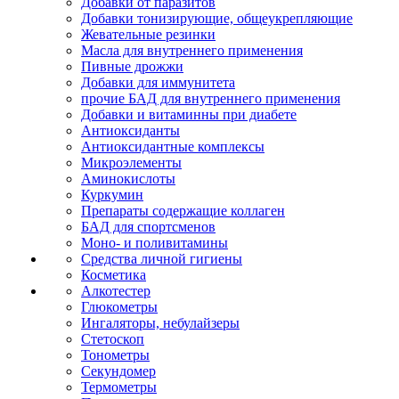
Добавки от паразитов
Добавки тонизирующие, общеукрепляющие
Жевательные резинки
Масла для внутреннего применения
Пивные дрожжи
Добавки для иммунитета
прочие БАД для внутреннего применения
Добавки и витаминны при диабете
Антиоксиданты
Антиоксидантные комплексы
Микроэлементы
Аминокислоты
Куркумин
Препараты содержащие коллаген
БАД для спортсменов
Моно- и поливитамины
Средства личной гигиены
Косметика
Алкотестер
Глюкометры
Ингаляторы, небулайзеры
Стетоскоп
Тонометры
Секундомер
Термометры