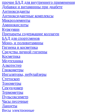
прочие БАД для внутреннего применения
Добавки и витаминны при диабете
Антиоксиданты
Антиоксидантные комплексы
Микроэлементы
Аминокислоты
Куркумин
Препараты содержащие коллаген
БАД для спортсменов
Моно- и поливитамины
Гигиена и косметика
Средства личной гигиены
Косметика
Медтехника
Алкотестер
Глюкометры
Ингаляторы, небулайзеры
Стетоскоп
Тонометры
Секундомер
Термометры
Пульсоксиметр
Часы песочные
Ланцеты
Весы электронные