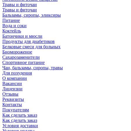
Травы и фиточаи
Травы и фиточаи
Бальзамы, сиропы, эликсиры
Питание
Вода и соки
Коктейль
Батончики и мюсли
Продукты для диабетиков
Белковые смеси для больных
Биомороженое
Сахарозаменители
Спортивное питание
Чаи, бальзамы, сиропы, травы
Для похудения
О компании
Вакансии
Лицензии
Отзывы
Реквизиты
Контакты
Покупателям
Как сделать заказ
Как сделать заказ
Условия доставки
Условия оплаты