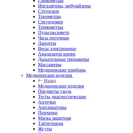
Глюкометры
Ингаляторы, небулайзеры
Стетоскоп
Тонометры
Секундомер
Термометры
Пульсоксиметр
Часы песочные
Ланцеты
Весы электронные
Анализатор крови
Дыхательные тренажеры
Массажеры
Медицинские приборы
Медицинские изделия
Назад
Медицинские изделия
Предметы ухода
Тесты диагностические
Аптечки
Аппликаторы
Перчатки
Маска защитная
Таблетницы
Жгуты