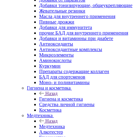
Добавки тонизирующие, общеукрепляющие
Жевательные резинки
Масла для внутреннего применения
Пивные дрожжи
Добавки для иммунитета
прочие БАД для внутреннего применения
Добавки и витаминны при диабете
Антиоксиданты
Антиоксидантные комплексы
Микроэлементы
Аминокислоты
Куркумин
Препараты содержащие коллаген
БАД для спортсменов
Моно- и поливитамины
Гигиена и косметика
Назад
Гигиена и косметика
Средства личной гигиены
Косметика
Медтехника
Назад
Медтехника
Алкотестер