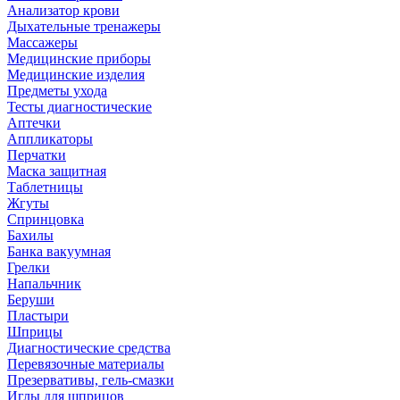
Анализатор крови
Дыхательные тренажеры
Массажеры
Медицинские приборы
Медицинские изделия
Предметы ухода
Тесты диагностические
Аптечки
Аппликаторы
Перчатки
Маска защитная
Таблетницы
Жгуты
Спринцовка
Бахилы
Банка вакуумная
Грелки
Напальчник
Беруши
Пластыри
Шприцы
Диагностические средства
Перевязочные материалы
Презервативы, гель-смазки
Иглы для шприцов