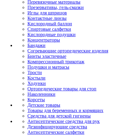
Перевязочные материалы
Презервативы, гель-смазки
Иглы для шприцов
Контактные линзы
Кислородный баллон
Спиртовые салфетки
Кислородные подушки
Концентраторы
Бандажи
Согревающие ортопедические изделия
Бинты эластичные
Компрессионный трикотаж
Подушки и матрасы
Трости
Костыли
Ходунки
Ортопедические товары для стоп
Наколенники
Корсеты
Детские товары
Товары для беременных и кормящих
Средства для детской гигиены
Антисептические средства для рук
Дезинфицирующие средства
Антисептические салфетки