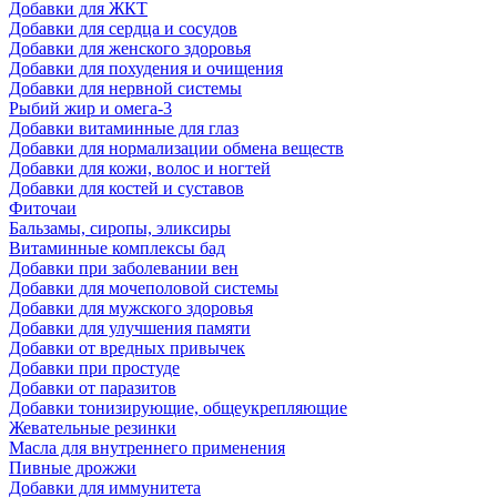
Добавки для ЖКТ
Добавки для сердца и сосудов
Добавки для женского здоровья
Добавки для похудения и очищения
Добавки для нервной системы
Рыбий жир и омега-3
Добавки витаминные для глаз
Добавки для нормализации обмена веществ
Добавки для кожи, волос и ногтей
Добавки для костей и суставов
Фиточаи
Бальзамы, сиропы, эликсиры
Витаминные комплексы бад
Добавки при заболевании вен
Добавки для мочеполовой системы
Добавки для мужского здоровья
Добавки для улучшения памяти
Добавки от вредных привычек
Добавки при простуде
Добавки от паразитов
Добавки тонизирующие, общеукрепляющие
Жевательные резинки
Масла для внутреннего применения
Пивные дрожжи
Добавки для иммунитета