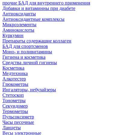
прочие БАД для внутреннего применения
Добавки и витаминны при диабете
Антиоксиданты
Антиоксидантные комплексы
Микроэлементы
Аминокислоты
Куркумин
Препараты содержащие коллаген
БАД для спортсменов
Моно- и поливитамины
Гигиена и косметика
Средства личной гигиены
Косметика
Медтехника
Алкотестер
Глюкометры
Ингаляторы, небулайзеры
Стетоскоп
Тонометры
Секундомер
Термометры
Пульсоксиметр
Часы песочные
Ланцеты
Весы электронные