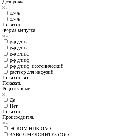
Дозировка
0,9%
0.9%
Показать
Форма выпуска
р-р д/инф
р-р д/инф
р-р д/инф.
р-р д/инф.
р-р д/инф. изотонический
раствор для инфузий
Показать все
Показать
Рецептурный
Да
Нет
Показать
Производитель
ЭСКОМ НПК ОАО
ЗАВОД МЕДСИНТЕЗ ООО