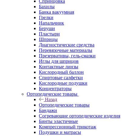
Спринцовка
Бахилы
Банка вакуумная
Грелки
Напальчник
Беруши
Пластыри
Шприцы
Диагностические средства
Перевязочные материалы
Презервативы, гель-смазки
Иглы для шприцов
Контактные линзы
Кислородный баллон
Спиртовые салфетки
Кислородные подушки
Концентраторы
Ортопедические товары
Назад
Ортопедические товары
Бандажи
Согревающие ортопедические изделия
Бинты эластичные
Компрессионный трикотаж
Подушки и матрасы