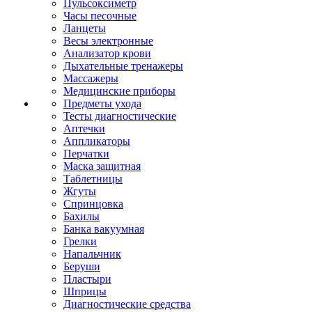
Пульсоксиметр
Часы песочные
Ланцеты
Весы электронные
Анализатор крови
Дыхательные тренажеры
Массажеры
Медицинские приборы
Предметы ухода
Тесты диагностические
Аптечки
Аппликаторы
Перчатки
Маска защитная
Таблетницы
Жгуты
Спринцовка
Бахилы
Банка вакуумная
Грелки
Напальчник
Беруши
Пластыри
Шприцы
Диагностические средства