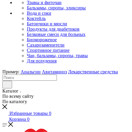
Травы и фиточаи
Бальзамы, сиропы, эликсиры
Вода и соки
Коктейль
Батончики и мюсли
Продукты для диабетиков
Белковые смеси для больных
Биомороженое
Сахарозаменители
Спортивное питание
Чаи, бальзамы, сиропы, травы
Для похудения
Пример:
Анальгин
Авитаминоз
Лекарственные средства
Каталог
По всему сайту
По каталогу
Избранные товары
0
Корзина
0