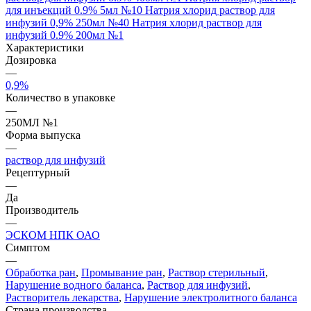
для инъекций 0.9% 5мл №10
Натрия хлорид раствор для
инфузий 0,9% 250мл №40
Натрия хлорид раствор для
инфузий 0.9% 200мл №1
Характеристики
Дозировка
—
0,9%
Количество в упаковке
—
250МЛ №1
Форма выпуска
—
раствор для инфузий
Рецептурный
—
Да
Производитель
—
ЭСКОМ НПК ОАО
Симптом
—
Обработка ран
,
Промывание ран
,
Раствор стерильный
,
Нарушение водного баланса
,
Раствор для инфузий
,
Растворитель лекарства
,
Нарушение электролитного баланса
Страна производства