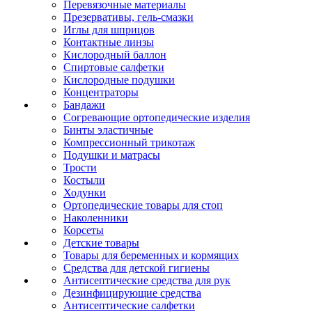
Перевязочные материалы
Презервативы, гель-смазки
Иглы для шприцов
Контактные линзы
Кислородный баллон
Спиртовые салфетки
Кислородные подушки
Концентраторы
Бандажи
Согревающие ортопедические изделия
Бинты эластичные
Компрессионный трикотаж
Подушки и матрасы
Трости
Костыли
Ходунки
Ортопедические товары для стоп
Наколенники
Корсеты
Детские товары
Товары для беременных и кормящих
Средства для детской гигиены
Антисептические средства для рук
Дезинфицирующие средства
Антисептические салфетки