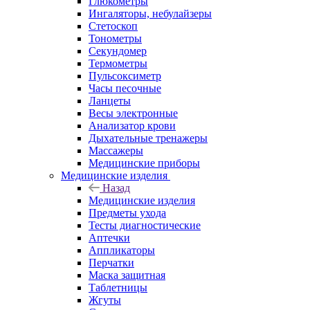
Глюкометры
Ингаляторы, небулайзеры
Стетоскоп
Тонометры
Секундомер
Термометры
Пульсоксиметр
Часы песочные
Ланцеты
Весы электронные
Анализатор крови
Дыхательные тренажеры
Массажеры
Медицинские приборы
Медицинские изделия
Назад
Медицинские изделия
Предметы ухода
Тесты диагностические
Аптечки
Аппликаторы
Перчатки
Маска защитная
Таблетницы
Жгуты