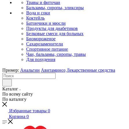
Травы и фиточаи
Бальзамы, сиропы, эликсиры
Вода и соки
Коктейль
Батончики и мюсли
Продукты для диабетиков
Белковые смеси для больных
Биомороженое
Сахарозаменители
Спортивное питание
Чаи, бальзамы, сиропы, травы
Для похудения
Пример:
Анальгин
Авитаминоз
Лекарственные средства
Каталог
По всему сайту
По каталогу
Избранные товары
0
Корзина
0