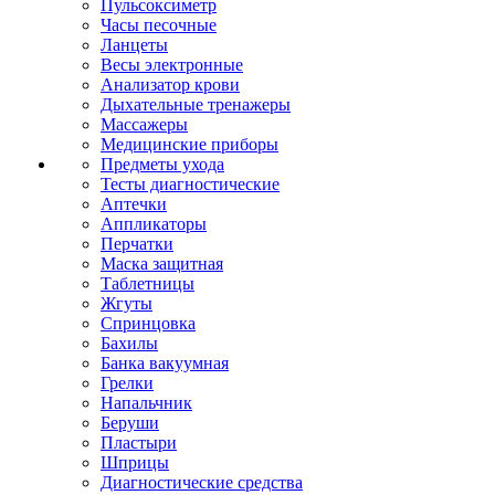
Пульсоксиметр
Часы песочные
Ланцеты
Весы электронные
Анализатор крови
Дыхательные тренажеры
Массажеры
Медицинские приборы
Предметы ухода
Тесты диагностические
Аптечки
Аппликаторы
Перчатки
Маска защитная
Таблетницы
Жгуты
Спринцовка
Бахилы
Банка вакуумная
Грелки
Напальчник
Беруши
Пластыри
Шприцы
Диагностические средства