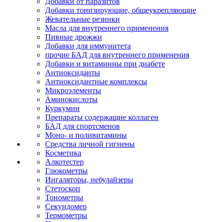
Добавки от паразитов
Добавки тонизирующие, общеукрепляющие
Жевательные резинки
Масла для внутреннего применения
Пивные дрожжи
Добавки для иммунитета
прочие БАД для внутреннего применения
Добавки и витаминны при диабете
Антиоксиданты
Антиоксидантные комплексы
Микроэлементы
Аминокислоты
Куркумин
Препараты содержащие коллаген
БАД для спортсменов
Моно- и поливитамины
Средства личной гигиены
Косметика
Алкотестер
Глюкометры
Ингаляторы, небулайзеры
Стетоскоп
Тонометры
Секундомер
Термометры