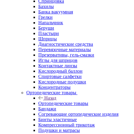
Спринцовка
Бахилы
Банка вакуумная
Грелки
Напальчник
Беруши
Пластыри
Шприцы
Диагностические средства
Перевязочные материалы
Презервативы, гель-смазки
Иглы для шприцов
Контактные линзы
Кислородный баллон
Спиртовые салфетки
Кислородные подушки
Концентраторы
Ортопедические товары
Назад
Ортопедические товары
Бандажи
Согревающие ортопедические изделия
Бинты эластичные
Компрессионный трикотаж
Подушки и матрасы