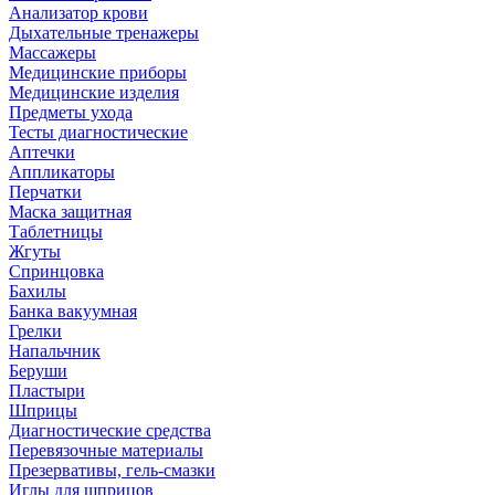
Анализатор крови
Дыхательные тренажеры
Массажеры
Медицинские приборы
Медицинские изделия
Предметы ухода
Тесты диагностические
Аптечки
Аппликаторы
Перчатки
Маска защитная
Таблетницы
Жгуты
Спринцовка
Бахилы
Банка вакуумная
Грелки
Напальчник
Беруши
Пластыри
Шприцы
Диагностические средства
Перевязочные материалы
Презервативы, гель-смазки
Иглы для шприцов