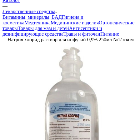
Каталог
—
Лекарственные средства
Витамины, минералы, БАД
Гигиена и
косметика
Медтехника
Медицинские изделия
Ортопедические
товары
Товары для мам и детей
Антисептики и
дезинфицирующие средства
Травы и фиточаи
Питание
—
Натрия хлорид раствор для инфузий 0,9% 250мл №1/эском