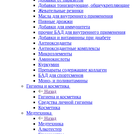
Добавки тонизирующие, общеукрепляющие
Жевательные резинки
Масла для внутреннего применения
Пивные дрожжи
Добавки для иммунитета
прочие БАД для внутреннего применения
Добавки и витаминны при диабете
Антиоксиданты
Антиоксидантные комплексы
Микроэлементы
Аминокислоты
Куркумин
Препараты содержащие коллаген
БАД для спортсменов
Моно- и поливитамины
Гигиена и косметика
Назад
Гигиена и косметика
Средства личной гигиены
Косметика
Медтехника
Назад
Медтехника
Алкотестер