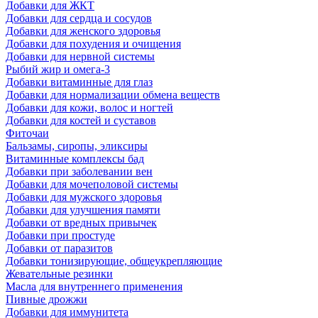
Добавки для ЖКТ
Добавки для сердца и сосудов
Добавки для женского здоровья
Добавки для похудения и очищения
Добавки для нервной системы
Рыбий жир и омега-3
Добавки витаминные для глаз
Добавки для нормализации обмена веществ
Добавки для кожи, волос и ногтей
Добавки для костей и суставов
Фиточаи
Бальзамы, сиропы, эликсиры
Витаминные комплексы бад
Добавки при заболевании вен
Добавки для мочеполовой системы
Добавки для мужского здоровья
Добавки для улучшения памяти
Добавки от вредных привычек
Добавки при простуде
Добавки от паразитов
Добавки тонизирующие, общеукрепляющие
Жевательные резинки
Масла для внутреннего применения
Пивные дрожжи
Добавки для иммунитета