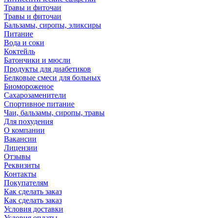
Травы и фиточаи
Травы и фиточаи
Бальзамы, сиропы, эликсиры
Питание
Вода и соки
Коктейль
Батончики и мюсли
Продукты для диабетиков
Белковые смеси для больных
Биомороженое
Сахарозаменители
Спортивное питание
Чаи, бальзамы, сиропы, травы
Для похудения
О компании
Вакансии
Лицензии
Отзывы
Реквизиты
Контакты
Покупателям
Как сделать заказ
Как сделать заказ
Условия доставки
Условия оплаты