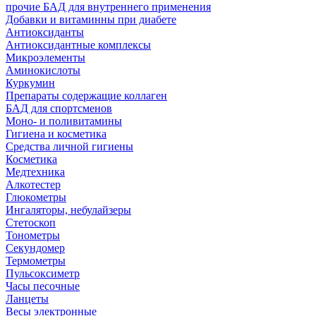
прочие БАД для внутреннего применения
Добавки и витаминны при диабете
Антиоксиданты
Антиоксидантные комплексы
Микроэлементы
Аминокислоты
Куркумин
Препараты содержащие коллаген
БАД для спортсменов
Моно- и поливитамины
Гигиена и косметика
Средства личной гигиены
Косметика
Медтехника
Алкотестер
Глюкометры
Ингаляторы, небулайзеры
Стетоскоп
Тонометры
Секундомер
Термометры
Пульсоксиметр
Часы песочные
Ланцеты
Весы электронные