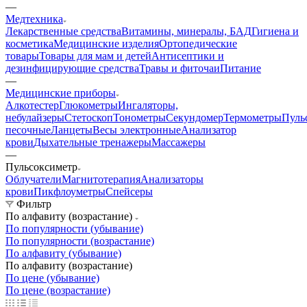
—
Медтехника
Лекарственные средства
Витамины, минералы, БАД
Гигиена и
косметика
Медицинские изделия
Ортопедические
товары
Товары для мам и детей
Антисептики и
дезинфицирующие средства
Травы и фиточаи
Питание
—
Медицинские приборы
Алкотестер
Глюкометры
Ингаляторы,
небулайзеры
Стетоскоп
Тонометры
Секундомер
Термометры
Пуль
песочные
Ланцеты
Весы электронные
Анализатор
крови
Дыхательные тренажеры
Массажеры
—
Пульсоксиметр
Облучатели
Магнитотерапия
Анализаторы
крови
Пикфлоуметры
Спейсеры
Фильтр
По алфавиту (возрастание)
По популярности (убывание)
По популярности (возрастание)
По алфавиту (убывание)
По алфавиту (возрастание)
По цене (убывание)
По цене (возрастание)