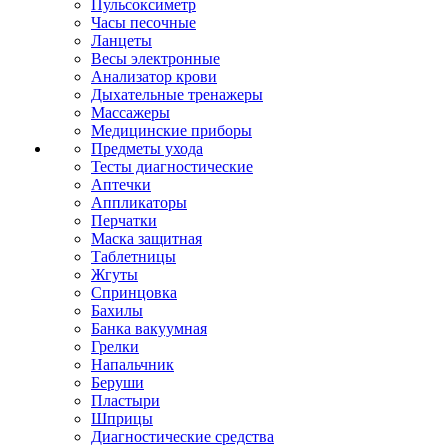
Пульсоксиметр
Часы песочные
Ланцеты
Весы электронные
Анализатор крови
Дыхательные тренажеры
Массажеры
Медицинские приборы
Предметы ухода
Тесты диагностические
Аптечки
Аппликаторы
Перчатки
Маска защитная
Таблетницы
Жгуты
Спринцовка
Бахилы
Банка вакуумная
Грелки
Напальчник
Беруши
Пластыри
Шприцы
Диагностические средства