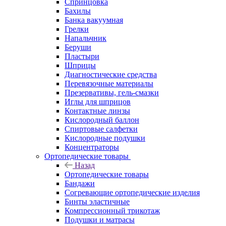
Спринцовка
Бахилы
Банка вакуумная
Грелки
Напальчник
Беруши
Пластыри
Шприцы
Диагностические средства
Перевязочные материалы
Презервативы, гель-смазки
Иглы для шприцов
Контактные линзы
Кислородный баллон
Спиртовые салфетки
Кислородные подушки
Концентраторы
Ортопедические товары
Назад
Ортопедические товары
Бандажи
Согревающие ортопедические изделия
Бинты эластичные
Компрессионный трикотаж
Подушки и матрасы