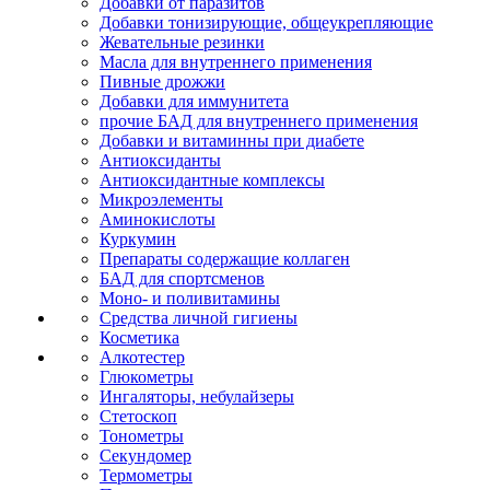
Добавки от паразитов
Добавки тонизирующие, общеукрепляющие
Жевательные резинки
Масла для внутреннего применения
Пивные дрожжи
Добавки для иммунитета
прочие БАД для внутреннего применения
Добавки и витаминны при диабете
Антиоксиданты
Антиоксидантные комплексы
Микроэлементы
Аминокислоты
Куркумин
Препараты содержащие коллаген
БАД для спортсменов
Моно- и поливитамины
Средства личной гигиены
Косметика
Алкотестер
Глюкометры
Ингаляторы, небулайзеры
Стетоскоп
Тонометры
Секундомер
Термометры