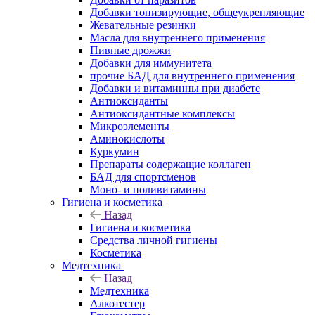
Добавки тонизирующие, общеукрепляющие
Жевательные резинки
Масла для внутреннего применения
Пивные дрожжи
Добавки для иммунитета
прочие БАД для внутреннего применения
Добавки и витаминны при диабете
Антиоксиданты
Антиоксидантные комплексы
Микроэлементы
Аминокислоты
Куркумин
Препараты содержащие коллаген
БАД для спортсменов
Моно- и поливитамины
Гигиена и косметика
Назад
Гигиена и косметика
Средства личной гигиены
Косметика
Медтехника
Назад
Медтехника
Алкотестер