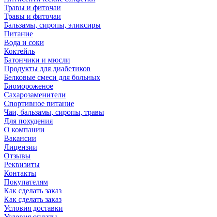
Травы и фиточаи
Травы и фиточаи
Бальзамы, сиропы, эликсиры
Питание
Вода и соки
Коктейль
Батончики и мюсли
Продукты для диабетиков
Белковые смеси для больных
Биомороженое
Сахарозаменители
Спортивное питание
Чаи, бальзамы, сиропы, травы
Для похудения
О компании
Вакансии
Лицензии
Отзывы
Реквизиты
Контакты
Покупателям
Как сделать заказ
Как сделать заказ
Условия доставки
Условия оплаты