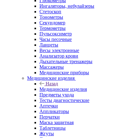
Глюкометры
Ингаляторы, небулайзеры
Стетоскоп
Тонометры
Секундомер
Термометры
Пульсоксиметр
Часы песочные
Ланцеты
Весы электронные
Анализатор крови
Дыхательные тренажеры
Массажеры
Медицинские приборы
Медицинские изделия
Назад
Медицинские изделия
Предметы ухода
Тесты диагностические
Аптечки
Аппликаторы
Перчатки
Маска защитная
Таблетницы
Жгуты