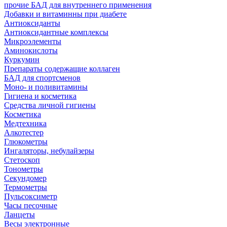
прочие БАД для внутреннего применения
Добавки и витаминны при диабете
Антиоксиданты
Антиоксидантные комплексы
Микроэлементы
Аминокислоты
Куркумин
Препараты содержащие коллаген
БАД для спортсменов
Моно- и поливитамины
Гигиена и косметика
Средства личной гигиены
Косметика
Медтехника
Алкотестер
Глюкометры
Ингаляторы, небулайзеры
Стетоскоп
Тонометры
Секундомер
Термометры
Пульсоксиметр
Часы песочные
Ланцеты
Весы электронные