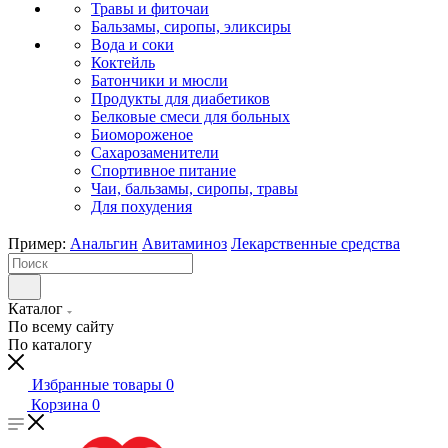
Травы и фиточаи
Бальзамы, сиропы, эликсиры
Вода и соки
Коктейль
Батончики и мюсли
Продукты для диабетиков
Белковые смеси для больных
Биомороженое
Сахарозаменители
Спортивное питание
Чаи, бальзамы, сиропы, травы
Для похудения
Пример:
Анальгин
Авитаминоз
Лекарственные средства
Каталог
По всему сайту
По каталогу
Избранные товары
0
Корзина
0