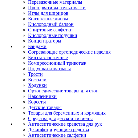
Перевязочные материалы
Презервативы, гель-смазки
Иглы для шприцов
Контактные линзы
Кислородный баллон
Спиртовые салфетки
Кислородные подушки
Концентраторы
Бандажи
Согревающие ортопедические изделия
Бинты эластичные
Компрессионный трикотаж
Подушки и матрасы
Трости
Костыли
Ходунки
Ортопедические товары для стоп
Наколенники
Корсеты
Детские товары
Товары для беременных и кормящих
Средства для детской гигиены
Антисептические средства для рук
Дезинфицирующие средства
Антисептические салфетки