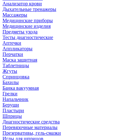
Анализатор крови
Дыхательные тренажеры
Массажеры
Медицинские приборы
Медицинские изделия
Предметы ухода
Тесты диагностические
Аптечки
Аппликаторы
Перчатки
Маска защитная
Таблетницы
Жгуты
Спринцовка
Бахилы
Банка вакуумная
Грелки
Напальчник
Беруши
Пластыри
Шприцы
Диагностические средства
Перевязочные материалы
Презервативы, гель-смазки
Иглы для шприцов