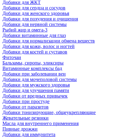
Добавки для ЖКТ
Добавки для сердца и сосудов
Добавки для женского здоровья
Добавки для похудения и очищения
Добавки для нервной системы
Рыбий жир и омега-3
Добавки витаминные для глаз
Добавки для нормализации обмена веществ
Добавки для кожи, волос и ногтей
Добавки для костей и суставов
Фиточаи
Бальзамы, сиропы, эликсиры
Витаминные комплексы бад
Добавки при заболевании вен
Добавки для мочеполовой системы
Добавки для мужского здоровья
Добавки для улучшения памяти
Добавки от вредных привычек
Добавки при простуде
Добавки от паразитов
Добавки тонизирующие, общеукрепляющие
Жевательные резинки
Масла для внутреннего применения
Пивные дрожжи
Добавки для иммунитета