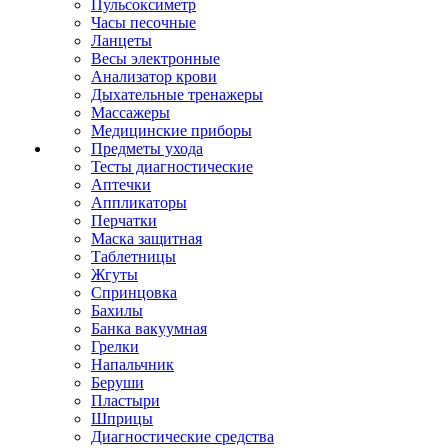
Пульсоксиметр
Часы песочные
Ланцеты
Весы электронные
Анализатор крови
Дыхательные тренажеры
Массажеры
Медицинские приборы
Предметы ухода
Тесты диагностические
Аптечки
Аппликаторы
Перчатки
Маска защитная
Таблетницы
Жгуты
Спринцовка
Бахилы
Банка вакуумная
Грелки
Напальчник
Беруши
Пластыри
Шприцы
Диагностические средства