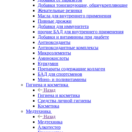
Добавки тонизирующие, общеукрепляющие
Жевательные резинки
Масла для внутреннего применения
Пивные дрожжи
Добавки для иммунитета
прочие БАД для внутреннего применения
Добавки и витаминны при диабете
Антиоксиданты
Антиоксидантные комплексы
Микроэлементы
Аминокислоты
Куркумин
Препараты содержащие коллаген
БАД для спортсменов
Моно- и поливитамины
Гигиена и косметика
Назад
Гигиена и косметика
Средства личной гигиены
Косметика
Медтехника
Назад
Медтехника
Алкотестер