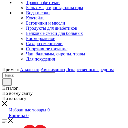
Травы и фиточаи
Бальзамы, сиропы, эликсиры
Вода и соки
Коктейль
Батончики и мюсли
Продукты для диабетиков
Белковые смеси для больных
Биомороженое
Сахарозаменители
Спортивное питание
Чаи, бальзамы, сиропы, травы
Для похудения
Пример:
Анальгин
Авитаминоз
Лекарственные средства
Каталог
По всему сайту
По каталогу
Избранные товары
0
Корзина
0