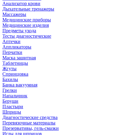
Анализатор крови
Дыхательные тренажеры
Массажеры
Медицинские приборы
Медицинские изделия
Предметы ухода
Тесты диагностические
Аптечки
Аппликаторы
Перчатки
Маска защитная
Таблетницы
Жгуты
Спринцовка
Бахилы
Банка вакуумная
Грелки
Напальчник
Беруши
Пластыри
Шприцы
Диагностические средства
Перевязочные материалы
Презервативы, гель-смазки
Иглы для шприцов