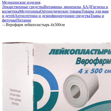
Медицинские изделия
Лекарственные средства
Витамины, минералы, БАД
Гигиена и
косметика
Медтехника
Ортопедические товары
Товары для мам
и детей
Антисептики и дезинфицирующие средства
Травы и
фиточаи
Питание
—
Верофарм лейкопластырь 4х500см