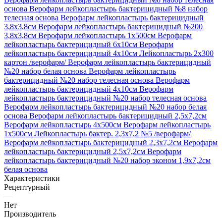
основа
Верофарм лейкопластырь бактерицидный №8 набор
телесная основа
Верофарм лейкопластырь бактерицидный
3,8х3,8см
Верофарм лейкопластырь бактерицидный №200
3,8х3,8см
Верофарм лейкопластырь 1х500см
Верофарм
лейкопластырь бактерицидный 6x10см
Верофарм
лейкопластырь бактерицидный 4х10см
Лейкопластырь 2х300
картон /верофарм/
Верофарм лейкопластырь бактерицидный
№20 набор белая основа
Верофарм лейкопластырь
бактерицидный №20 набор телесная основа
Верофарм
лейкопластырь бактерицидный 4х10см
Верофарм
лейкопластырь бактерицидный №20 набор телесная основа
Верофарм лейкопластырь бактерицидный №20 набор белая
основа
Верофарм лейкопластырь бактерицидный 2,5х7,2см
Верофарм лейкопластырь 4х500см
Верофарм лейкопластырь
1х500см
Лейкопластырь бактер. 2,3х7,2 №5 /верофарм/
Верофарм лейкопластырь бактерицидный 2,3х7,2см
Верофарм
лейкопластырь бактерицидный 2,5х7,2см
Верофарм
лейкопластырь бактерицидный №20 набор эконом 1,9х7,2см
белая основа
Характеристики
Рецептурный
—
Нет
Производитель