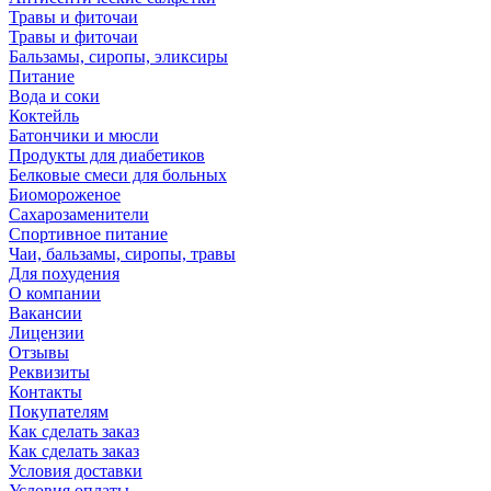
Травы и фиточаи
Травы и фиточаи
Бальзамы, сиропы, эликсиры
Питание
Вода и соки
Коктейль
Батончики и мюсли
Продукты для диабетиков
Белковые смеси для больных
Биомороженое
Сахарозаменители
Спортивное питание
Чаи, бальзамы, сиропы, травы
Для похудения
О компании
Вакансии
Лицензии
Отзывы
Реквизиты
Контакты
Покупателям
Как сделать заказ
Как сделать заказ
Условия доставки
Условия оплаты