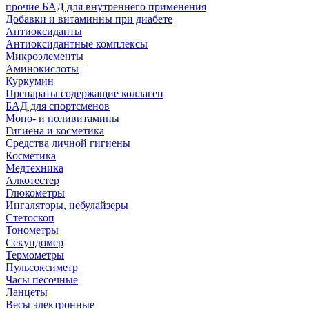
прочие БАД для внутреннего применения
Добавки и витаминны при диабете
Антиоксиданты
Антиоксидантные комплексы
Микроэлементы
Аминокислоты
Куркумин
Препараты содержащие коллаген
БАД для спортсменов
Моно- и поливитамины
Гигиена и косметика
Средства личной гигиены
Косметика
Медтехника
Алкотестер
Глюкометры
Ингаляторы, небулайзеры
Стетоскоп
Тонометры
Секундомер
Термометры
Пульсоксиметр
Часы песочные
Ланцеты
Весы электронные