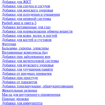
Добавки для ЖКТ
Добавки для сердца и сосудов
Добавки для женского здоровья
Добавки для похудения и очищения
Добавки для нервной системы
Рыбий жир и омега-3
Добавки витаминные для глаз
Добавки для нормализации обмена веществ
Добавки для кожи, волос и ногтей
Добавки для костей и суставов
Фиточаи
Бальзамы, сиропы, эликсиры
Витаминные комплексы бад
Добавки при заболевании вен
Добавки для мочеполовой системы
Добавки для мужского здоровья
Добавки для улучшения памяти
Добавки от вредных привычек
Добавки при простуде
Добавки от паразитов
Добавки тонизирующие, общеукрепляющие
Жевательные резинки
Масла для внутреннего применения
Пивные дрожжи
Добавки для иммунитета