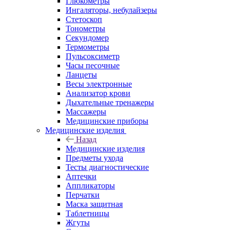
Глюкометры
Ингаляторы, небулайзеры
Стетоскоп
Тонометры
Секундомер
Термометры
Пульсоксиметр
Часы песочные
Ланцеты
Весы электронные
Анализатор крови
Дыхательные тренажеры
Массажеры
Медицинские приборы
Медицинские изделия
Назад
Медицинские изделия
Предметы ухода
Тесты диагностические
Аптечки
Аппликаторы
Перчатки
Маска защитная
Таблетницы
Жгуты