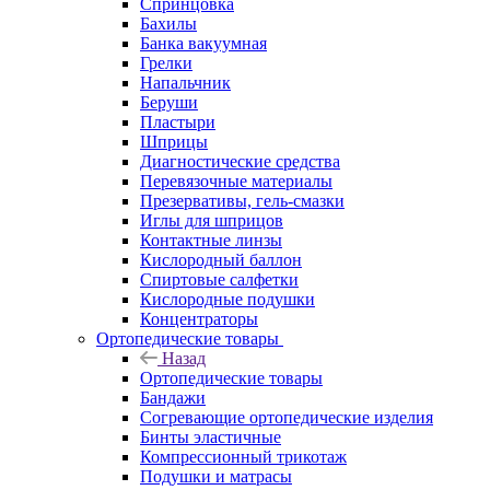
Спринцовка
Бахилы
Банка вакуумная
Грелки
Напальчник
Беруши
Пластыри
Шприцы
Диагностические средства
Перевязочные материалы
Презервативы, гель-смазки
Иглы для шприцов
Контактные линзы
Кислородный баллон
Спиртовые салфетки
Кислородные подушки
Концентраторы
Ортопедические товары
Назад
Ортопедические товары
Бандажи
Согревающие ортопедические изделия
Бинты эластичные
Компрессионный трикотаж
Подушки и матрасы