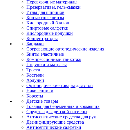
Перевязочные материалы
Презервативы, гель-смазки
Иглы для шприцов
Контактные линзы
Кислородный баллон
Спиртовые салфетки
Кислородные подушки
Концентраторы
Бандажи
Согревающие ортопедические изделия
Бинты эластичные
Компрессионный трикотаж
Подушки и матрасы
Трости
Костыли
Ходунки
Ортопедические товары для стоп
Наколенники
Корсеты
Детские товары
Товары для беременных и кормящих
Средства для детской гигиены
Антисептические средства для рук
Дезинфицирующие средства
Антисептические салфетки