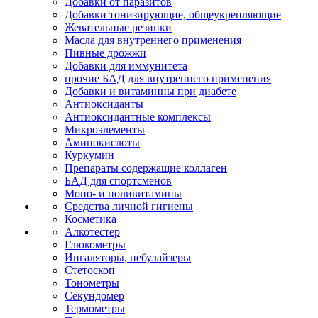
Добавки от паразитов
Добавки тонизирующие, общеукрепляющие
Жевательные резинки
Масла для внутреннего применения
Пивные дрожжи
Добавки для иммунитета
прочие БАД для внутреннего применения
Добавки и витаминны при диабете
Антиоксиданты
Антиоксидантные комплексы
Микроэлементы
Аминокислоты
Куркумин
Препараты содержащие коллаген
БАД для спортсменов
Моно- и поливитамины
Средства личной гигиены
Косметика
Алкотестер
Глюкометры
Ингаляторы, небулайзеры
Стетоскоп
Тонометры
Секундомер
Термометры