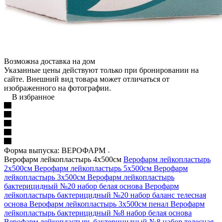
Возможна доставка на дом
Указанные цены действуют только при бронировании на
сайте. Внешний вид товара может отличаться от
изображенного на фотографии.
В избранное
Форма выпуска: ВЕРОФАРМ
Верофарм лейкопластырь 4х500см
Верофарм лейкопластырь
2х500см
Верофарм лейкопластырь 5х500см
Верофарм
лейкопластырь 3х500см
Верофарм лейкопластырь
бактерицидный №20 набор белая основа
Верофарм
лейкопластырь бактерицидный №20 набор баланс телесная
основа
Верофарм лейкопластырь 3х500см пенал
Верофарм
лейкопластырь бактерицидный №8 набор белая основа
Верофарм лейкопластырь бактерицидный №8 набор телесная