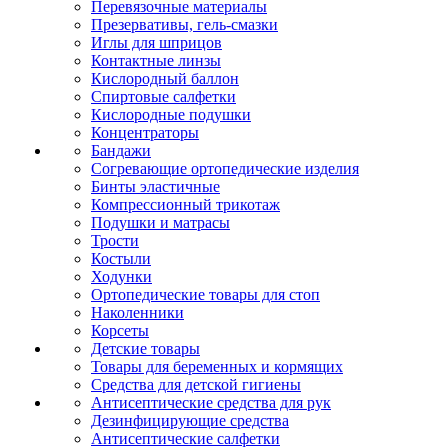
Перевязочные материалы
Презервативы, гель-смазки
Иглы для шприцов
Контактные линзы
Кислородный баллон
Спиртовые салфетки
Кислородные подушки
Концентраторы
Бандажи
Согревающие ортопедические изделия
Бинты эластичные
Компрессионный трикотаж
Подушки и матрасы
Трости
Костыли
Ходунки
Ортопедические товары для стоп
Наколенники
Корсеты
Детские товары
Товары для беременных и кормящих
Средства для детской гигиены
Антисептические средства для рук
Дезинфицирующие средства
Антисептические салфетки