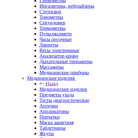
Глюкометры
Ингаляторы, небулайзеры
Стетоскоп
Тонометры
Секундомер
Термометры
Пульсоксиметр
Часы песочные
Ланцеты
Весы электронные
Анализатор крови
Дыхательные тренажеры
Массажеры
Медицинские приборы
Медицинские изделия
Назад
Медицинские изделия
Предметы ухода
Тесты диагностические
Аптечки
Аппликаторы
Перчатки
Маска защитная
Таблетницы
Жгуты