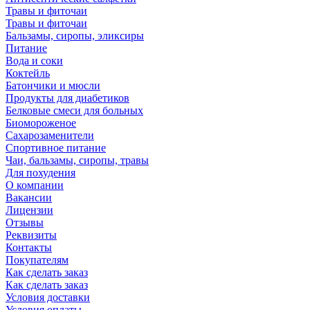
Травы и фиточаи
Травы и фиточаи
Бальзамы, сиропы, эликсиры
Питание
Вода и соки
Коктейль
Батончики и мюсли
Продукты для диабетиков
Белковые смеси для больных
Биомороженое
Сахарозаменители
Спортивное питание
Чаи, бальзамы, сиропы, травы
Для похудения
О компании
Вакансии
Лицензии
Отзывы
Реквизиты
Контакты
Покупателям
Как сделать заказ
Как сделать заказ
Условия доставки
Условия оплаты