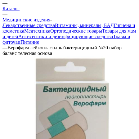
—
Каталог
—
Медицинские изделия
Лекарственные средства
Витамины, минералы, БАД
Гигиена и
косметика
Медтехника
Ортопедические товары
Товары для мам
и детей
Антисептики и дезинфицирующие средства
Травы и
фиточаи
Питание
—
Верофарм лейкопластырь бактерицидный №20 набор
баланс телесная основа