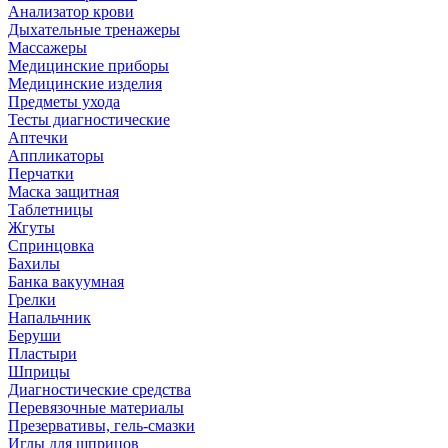
Анализатор крови
Дыхательные тренажеры
Массажеры
Медицинские приборы
Медицинские изделия
Предметы ухода
Тесты диагностические
Аптечки
Аппликаторы
Перчатки
Маска защитная
Таблетницы
Жгуты
Спринцовка
Бахилы
Банка вакуумная
Грелки
Напальчник
Беруши
Пластыри
Шприцы
Диагностические средства
Перевязочные материалы
Презервативы, гель-смазки
Иглы для шприцов