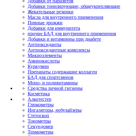
Добавки от паразитов
Добавки тонизирующие, общеукрепляющие
Жевательные резинки
Масла для внутреннего применения
Пивные дрожжи
Добавки для иммунитета
прочие БАД для внутреннего применения
Добавки и витаминны при диабете
Антиоксиданты
Антиоксидантные комплексы
Микроэлементы
Аминокислоты
Куркумин
Препараты содержащие коллаген
БАД для спортсменов
Моно- и поливитамины
Средства личной гигиены
Косметика
Алкотестер
Глюкометры
Ингаляторы, небулайзеры
Стетоскоп
Тонометры
Секундомер
Термометры