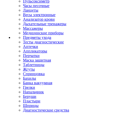
Пульсоксиметр
Часы песочные
Ланцеты
Весы электронные
Анализатор крови
Дыхательные тренажеры
Массажеры
Медицинские приборы
Предметы ухода
Тесты диагностические
Аптечки
Аппликаторы
Перчатки
Маска защитная
Таблетницы
Жгуты
Спринцовка
Бахилы
Банка вакуумная
Грелки
Напальчник
Беруши
Пластыри
Шприцы
Диагностические средства