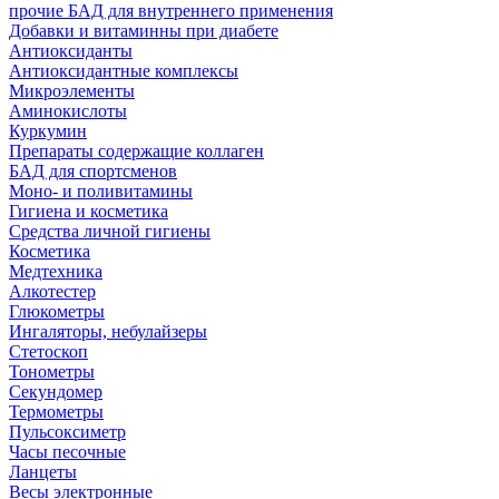
прочие БАД для внутреннего применения
Добавки и витаминны при диабете
Антиоксиданты
Антиоксидантные комплексы
Микроэлементы
Аминокислоты
Куркумин
Препараты содержащие коллаген
БАД для спортсменов
Моно- и поливитамины
Гигиена и косметика
Средства личной гигиены
Косметика
Медтехника
Алкотестер
Глюкометры
Ингаляторы, небулайзеры
Стетоскоп
Тонометры
Секундомер
Термометры
Пульсоксиметр
Часы песочные
Ланцеты
Весы электронные