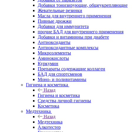
Добавки тонизирующие, общеукрепляющие
Жевательные резинки
Масла для внутреннего применения
Пивные дрожжи
Добавки для иммунитета
прочие БАД для внутреннего применения
Добавки и витаминны при диабете
Антиоксиданты
Антиоксидантные комплексы
Микроэлементы
Аминокислоты
Куркумин
Препараты содержащие коллаген
БАД для спортсменов
Моно- и поливитамины
Гигиена и косметика
Назад
Гигиена и косметика
Средства личной гигиены
Косметика
Медтехника
Назад
Медтехника
Алкотестер