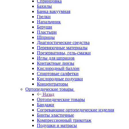
Спринцовка
Бахилы
Банка вакуумная
Грелки
Напальчник
Беруши
Пластыри
Шприцы
Диагностические средства
Перевязочные материалы
Презервативы, гель-смазки
Иглы для шприцов
Контактные линзы
Кислородный баллон
Спиртовые салфетки
Кислородные подушки
Концентраторы
Ортопедические товары
Назад
Ортопедические товары
Бандажи
Согревающие ортопедические изделия
Бинты эластичные
Компрессионный трикотаж
Подушки и матрасы