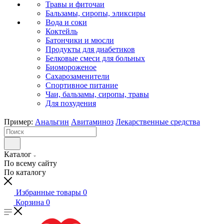
Травы и фиточаи
Бальзамы, сиропы, эликсиры
Вода и соки
Коктейль
Батончики и мюсли
Продукты для диабетиков
Белковые смеси для больных
Биомороженое
Сахарозаменители
Спортивное питание
Чаи, бальзамы, сиропы, травы
Для похудения
Пример:
Анальгин
Авитаминоз
Лекарственные средства
Каталог
По всему сайту
По каталогу
Избранные товары
0
Корзина
0