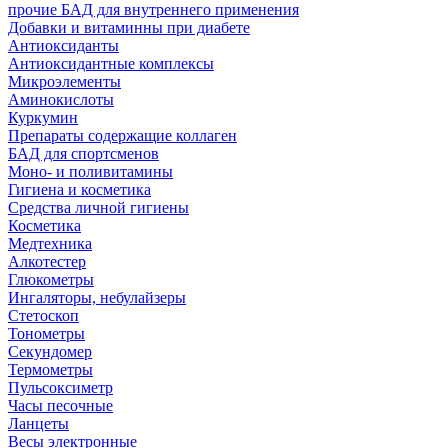
прочие БАД для внутреннего применения
Добавки и витаминны при диабете
Антиоксиданты
Антиоксидантные комплексы
Микроэлементы
Аминокислоты
Куркумин
Препараты содержащие коллаген
БАД для спортсменов
Моно- и поливитамины
Гигиена и косметика
Средства личной гигиены
Косметика
Медтехника
Алкотестер
Глюкометры
Ингаляторы, небулайзеры
Стетоскоп
Тонометры
Секундомер
Термометры
Пульсоксиметр
Часы песочные
Ланцеты
Весы электронные