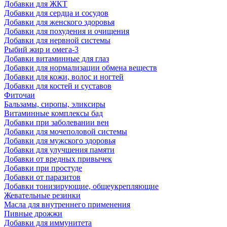
Добавки для ЖКТ
Добавки для сердца и сосудов
Добавки для женского здоровья
Добавки для похудения и очищения
Добавки для нервной системы
Рыбий жир и омега-3
Добавки витаминные для глаз
Добавки для нормализации обмена веществ
Добавки для кожи, волос и ногтей
Добавки для костей и суставов
Фиточаи
Бальзамы, сиропы, эликсиры
Витаминные комплексы бад
Добавки при заболевании вен
Добавки для мочеполовой системы
Добавки для мужского здоровья
Добавки для улучшения памяти
Добавки от вредных привычек
Добавки при простуде
Добавки от паразитов
Добавки тонизирующие, общеукрепляющие
Жевательные резинки
Масла для внутреннего применения
Пивные дрожжи
Добавки для иммунитета