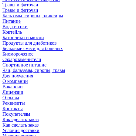
Травы и фиточаи
Травы и фиточаи
Бальзамы, сиропы, эликсиры
Питание
Вода и соки
Коктейль
Батончики и мюсли
Продукты для диабетиков
Белковые смеси для больных
Биомороженое
Сахарозаменители
Спортивное питание
Чаи, бальзамы, сиропы, травы
Для похудения
О компании
Вакансии
Лицензии
Отзывы
Реквизиты
Контакты
Покупателям
Как сделать заказ
Как сделать заказ
Условия доставки
Условия оплаты