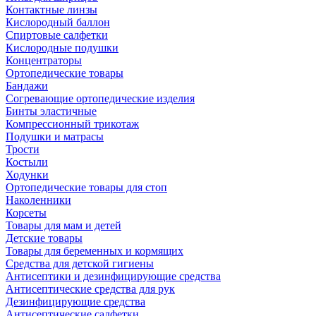
Контактные линзы
Кислородный баллон
Спиртовые салфетки
Кислородные подушки
Концентраторы
Ортопедические товары
Бандажи
Согревающие ортопедические изделия
Бинты эластичные
Компрессионный трикотаж
Подушки и матрасы
Трости
Костыли
Ходунки
Ортопедические товары для стоп
Наколенники
Корсеты
Товары для мам и детей
Детские товары
Товары для беременных и кормящих
Средства для детской гигиены
Антисептики и дезинфицирующие средства
Антисептические средства для рук
Дезинфицирующие средства
Антисептические салфетки