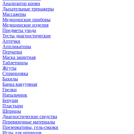
Анализатор крови
Дыхательные тренажеры
Массажеры
Медицинские приборы
Медицинские изделия
Предметы ухода
Тесты диагностические
Аптечки
Аппликаторы
Перчатки
Маска защитная
Таблетницы
Жгуты
Спринцовка
Бахилы
Банка вакуумная
Грелки
Напальчник
Беруши
Пластыри
Шприцы
Диагностические средства
Перевязочные материалы
Презервативы, гель-смазки
Иглы для шприцов