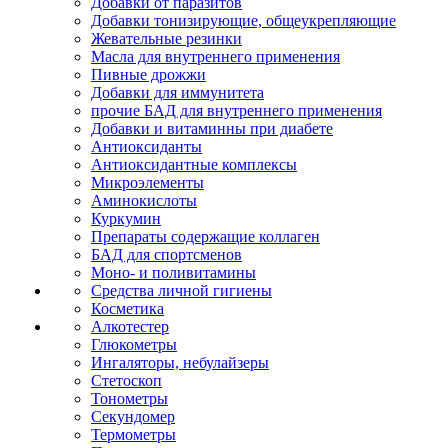
Добавки от паразитов
Добавки тонизирующие, общеукрепляющие
Жевательные резинки
Масла для внутреннего применения
Пивные дрожжи
Добавки для иммунитета
прочие БАД для внутреннего применения
Добавки и витаминны при диабете
Антиоксиданты
Антиоксидантные комплексы
Микроэлементы
Аминокислоты
Куркумин
Препараты содержащие коллаген
БАД для спортсменов
Моно- и поливитамины
Средства личной гигиены
Косметика
Алкотестер
Глюкометры
Ингаляторы, небулайзеры
Стетоскоп
Тонометры
Секундомер
Термометры