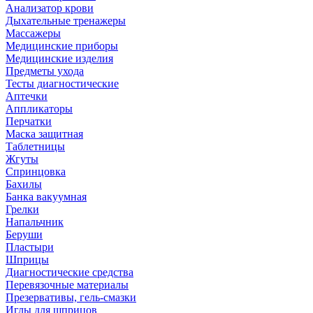
Анализатор крови
Дыхательные тренажеры
Массажеры
Медицинские приборы
Медицинские изделия
Предметы ухода
Тесты диагностические
Аптечки
Аппликаторы
Перчатки
Маска защитная
Таблетницы
Жгуты
Спринцовка
Бахилы
Банка вакуумная
Грелки
Напальчник
Беруши
Пластыри
Шприцы
Диагностические средства
Перевязочные материалы
Презервативы, гель-смазки
Иглы для шприцов