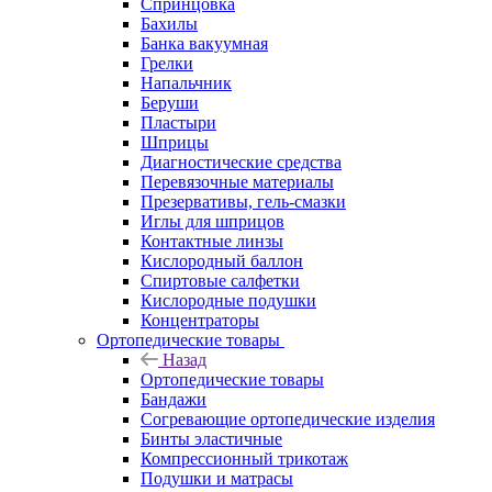
Спринцовка
Бахилы
Банка вакуумная
Грелки
Напальчник
Беруши
Пластыри
Шприцы
Диагностические средства
Перевязочные материалы
Презервативы, гель-смазки
Иглы для шприцов
Контактные линзы
Кислородный баллон
Спиртовые салфетки
Кислородные подушки
Концентраторы
Ортопедические товары
Назад
Ортопедические товары
Бандажи
Согревающие ортопедические изделия
Бинты эластичные
Компрессионный трикотаж
Подушки и матрасы