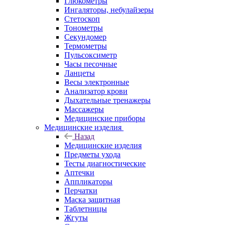
Глюкометры
Ингаляторы, небулайзеры
Стетоскоп
Тонометры
Секундомер
Термометры
Пульсоксиметр
Часы песочные
Ланцеты
Весы электронные
Анализатор крови
Дыхательные тренажеры
Массажеры
Медицинские приборы
Медицинские изделия
Назад
Медицинские изделия
Предметы ухода
Тесты диагностические
Аптечки
Аппликаторы
Перчатки
Маска защитная
Таблетницы
Жгуты