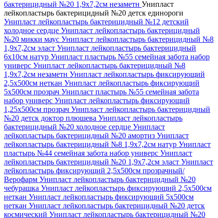
бактерицидный №20 1,9х7,2см незаметн
Унипласт
лейкопластырь бактерицидный №20 детск единороги
Унипласт лейкопластырь бактерицидный №12 детский
холодное сердце
Унипласт лейкопластырь бактерицидный
№20 микки маус
Унипласт лейкопластырь бактерицидный №8
1,9х7,2см эласт
Унипласт лейкопластырь бактерицидный
6х10см натур
Унипласт пластырь №55 семейная забота набор
универс
Унипласт лейкопластырь бактерицидный №8
1,9х7,2см незаметн
Унипласт лейкопластырь фиксирующий
2,5х500см неткан
Унипласт лейкопластырь фиксирующий
5х500см прозрач
Унипласт пластырь №55 семейная забота
набор универс
Унипласт лейкопластырь фиксирующий
1,25х500см прозрач
Унипласт лейкопластырь бактерицидный
№20 детск доктор плюшева
Унипласт лейкопластырь
бактерицидный №20 холодное сердце
Унипласт
лейкопластырь бактерицидный №20 амортиз
Унипласт
лейкопластырь бактерицидный №8 1,9х7,2см натур
Унипласт
пластырь №44 семейная забота набор универс
Унипласт
лейкопластырь бактерицидный №20 1,9х7,2см эласт
Унипласт
лейкопластырь фиксирующий 2,5х500см прозрачный/
Верофарм
Унипласт лейкопластырь бактерицидный №20
чебурашка
Унипласт лейкопластырь фиксирующий 2,5х500см
неткан
Унипласт лейкопластырь фиксирующий 5х500см
неткан
Унипласт лейкопластырь бактерицидный №20 детск
космический
Унипласт лейкопластырь бактерицидный №20