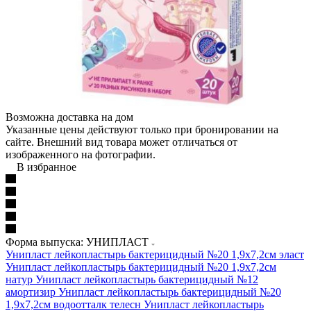
Возможна доставка на дом
Указанные цены действуют только при бронировании на
сайте. Внешний вид товара может отличаться от
изображенного на фотографии.
В избранное
Форма выпуска: УНИПЛАСТ
Унипласт лейкопластырь бактерицидный №20 1,9х7,2см эласт
Унипласт лейкопластырь бактерицидный №20 1,9х7,2см
натур
Унипласт лейкопластырь бактерицидный №12
амортизир
Унипласт лейкопластырь бактерицидный №20
1,9х7,2см водоотталк телесн
Унипласт лейкопластырь