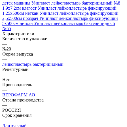
детск машины
Унипласт лейкопластырь бактерицидный №8
1,9х7,2см влагост
Унипласт лейкопластырь фиксирующий
1,25х500см неткан
Унипласт лейкопластырь фиксирующий
2,5х500см прозрач
Унипласт лейкопластырь фиксирующий
5х500см неткан
Унипласт лейкопластырь бактерицидный
№55
Характеристики
Количество в упаковке
—
№20
Форма выпуска
—
лейкопластырь бактерицидный
Рецептурный
—
Нет
Производитель
—
ВЕРОФАРМ АО
Страна производства
—
РОССИЯ
Срок хранения
—
Длительный