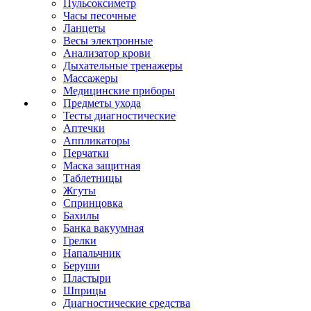
Пульсоксиметр
Часы песочные
Ланцеты
Весы электронные
Анализатор крови
Дыхательные тренажеры
Массажеры
Медицинские приборы
Предметы ухода
Тесты диагностические
Аптечки
Аппликаторы
Перчатки
Маска защитная
Таблетницы
Жгуты
Спринцовка
Бахилы
Банка вакуумная
Грелки
Напальчник
Беруши
Пластыри
Шприцы
Диагностические средства