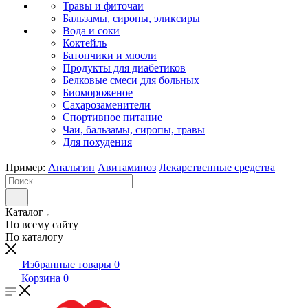
Травы и фиточаи
Бальзамы, сиропы, эликсиры
Вода и соки
Коктейль
Батончики и мюсли
Продукты для диабетиков
Белковые смеси для больных
Биомороженое
Сахарозаменители
Спортивное питание
Чаи, бальзамы, сиропы, травы
Для похудения
Пример:
Анальгин
Авитаминоз
Лекарственные средства
Каталог
По всему сайту
По каталогу
Избранные товары
0
Корзина
0