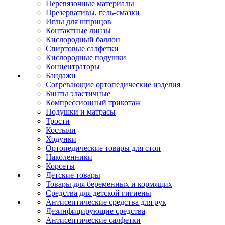
Перевязочные материалы
Презервативы, гель-смазки
Иглы для шприцов
Контактные линзы
Кислородный баллон
Спиртовые салфетки
Кислородные подушки
Концентраторы
Бандажи
Согревающие ортопедические изделия
Бинты эластичные
Компрессионный трикотаж
Подушки и матрасы
Трости
Костыли
Ходунки
Ортопедические товары для стоп
Наколенники
Корсеты
Детские товары
Товары для беременных и кормящих
Средства для детской гигиены
Антисептические средства для рук
Дезинфицирующие средства
Антисептические салфетки