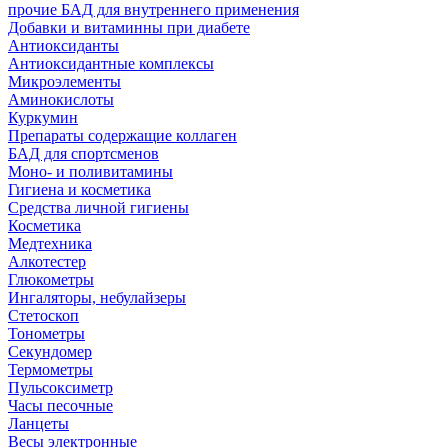
прочие БАД для внутреннего применения
Добавки и витаминны при диабете
Антиоксиданты
Антиоксидантные комплексы
Микроэлементы
Аминокислоты
Куркумин
Препараты содержащие коллаген
БАД для спортсменов
Моно- и поливитамины
Гигиена и косметика
Средства личной гигиены
Косметика
Медтехника
Алкотестер
Глюкометры
Ингаляторы, небулайзеры
Стетоскоп
Тонометры
Секундомер
Термометры
Пульсоксиметр
Часы песочные
Ланцеты
Весы электронные