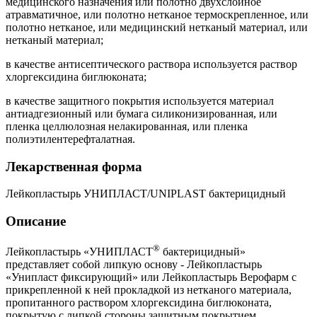
медицинского назначения или полотно двухслойное
атравматичное, или полотно нетканое термоскрепленное, или
полотно нетканое, или медицинский нетканый материал, или
нетканый материал;
в качестве антисептического раствора используется раствор
хлоргексидина биглюконата;
в качестве защитного покрытия используется материал
антиад
гезионный или бумага силиконизированная, или
пленка целлюлозная нелакированная, или пленка
полиэтилентерефталатная
.
Лекарственная форма
Лейкопластырь УНИПЛАСТ
/UNIPLAST
бактерицидный
Описание
®
Лейкопластырь «
УНИПЛАСТ
бактерицидный»
представляет собой липкую основу -
Лейкопластырь
«Унипласт фиксирующий» или Лейкопластырь Верофарм с
прикрепленной к ней прокладкой из нетканого материала,
пропитанного раствором хлоргексидина биглюконата,
покрытую с липкой стороны защитным покрытием.