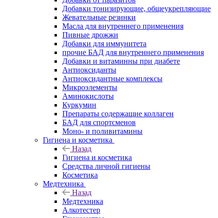
Добавки тонизирующие, общеукрепляющие
Жевательные резинки
Масла для внутреннего применения
Пивные дрожжи
Добавки для иммунитета
прочие БАД для внутреннего применения
Добавки и витаминны при диабете
Антиоксиданты
Антиоксидантные комплексы
Микроэлементы
Аминокислоты
Куркумин
Препараты содержащие коллаген
БАД для спортсменов
Моно- и поливитамины
Гигиена и косметика
Назад
Гигиена и косметика
Средства личной гигиены
Косметика
Медтехника
Назад
Медтехника
Алкотестер