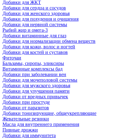
Добавки для ЖКТ
Добавки для сердца и сосудов
Добавки для женского здоровья
Добавки для похудения и очищения
Добавки для нервной системы
Рыбий жир и омега-3
Добавки витаминные для глаз
Добавки для нормализации обмена веществ
Добавки для кожи, волос и ногтей
Добавки для костей и суставов
Фиточаи
Бальзамы, сиропы, эликсиры
Витаминные комплексы бад
Добавки при заболевании вен
Добавки для мочеполовой системы
Добавки для мужского здоровья
Добавки для улучшения памяти
Добавки от вредных привычек
Добавки при простуде
Добавки от паразитов
Добавки тонизирующие, общеукрепляющие
Жевательные резинки
Масла для внутреннего применения
Пивные дрожжи
Добавки для иммунитета