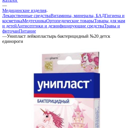
Каталог
—
Медицинские изделия
Лекарственные средства
Витамины, минералы, БАД
Гигиена и
косметика
Медтехника
Ортопедические товары
Товары для мам
и детей
Антисептики и дезинфицирующие средства
Травы и
фиточаи
Питание
—
Унипласт лейкопластырь бактерицидный №20 детск
единороги