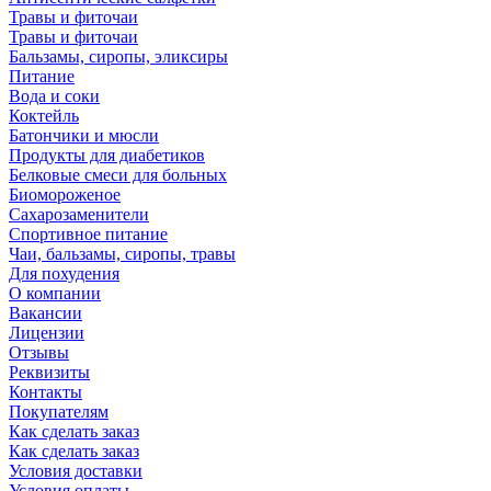
Травы и фиточаи
Травы и фиточаи
Бальзамы, сиропы, эликсиры
Питание
Вода и соки
Коктейль
Батончики и мюсли
Продукты для диабетиков
Белковые смеси для больных
Биомороженое
Сахарозаменители
Спортивное питание
Чаи, бальзамы, сиропы, травы
Для похудения
О компании
Вакансии
Лицензии
Отзывы
Реквизиты
Контакты
Покупателям
Как сделать заказ
Как сделать заказ
Условия доставки
Условия оплаты