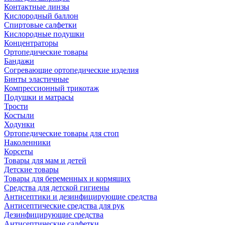
Контактные линзы
Кислородный баллон
Спиртовые салфетки
Кислородные подушки
Концентраторы
Ортопедические товары
Бандажи
Согревающие ортопедические изделия
Бинты эластичные
Компрессионный трикотаж
Подушки и матрасы
Трости
Костыли
Ходунки
Ортопедические товары для стоп
Наколенники
Корсеты
Товары для мам и детей
Детские товары
Товары для беременных и кормящих
Средства для детской гигиены
Антисептики и дезинфицирующие средства
Антисептические средства для рук
Дезинфицирующие средства
Антисептические салфетки