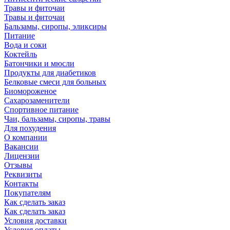
Травы и фиточаи
Травы и фиточаи
Бальзамы, сиропы, эликсиры
Питание
Вода и соки
Коктейль
Батончики и мюсли
Продукты для диабетиков
Белковые смеси для больных
Биомороженое
Сахарозаменители
Спортивное питание
Чаи, бальзамы, сиропы, травы
Для похудения
О компании
Вакансии
Лицензии
Отзывы
Реквизиты
Контакты
Покупателям
Как сделать заказ
Как сделать заказ
Условия доставки
Условия оплаты