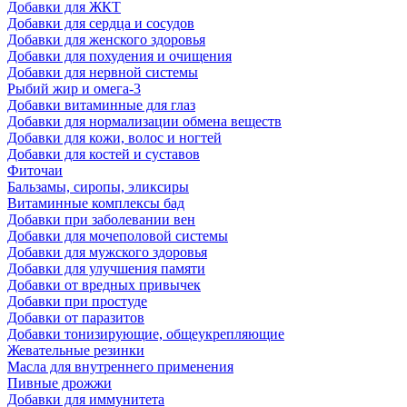
Добавки для ЖКТ
Добавки для сердца и сосудов
Добавки для женского здоровья
Добавки для похудения и очищения
Добавки для нервной системы
Рыбий жир и омега-3
Добавки витаминные для глаз
Добавки для нормализации обмена веществ
Добавки для кожи, волос и ногтей
Добавки для костей и суставов
Фиточаи
Бальзамы, сиропы, эликсиры
Витаминные комплексы бад
Добавки при заболевании вен
Добавки для мочеполовой системы
Добавки для мужского здоровья
Добавки для улучшения памяти
Добавки от вредных привычек
Добавки при простуде
Добавки от паразитов
Добавки тонизирующие, общеукрепляющие
Жевательные резинки
Масла для внутреннего применения
Пивные дрожжи
Добавки для иммунитета