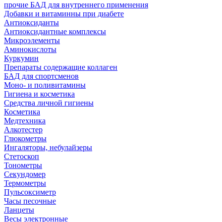
прочие БАД для внутреннего применения
Добавки и витаминны при диабете
Антиоксиданты
Антиоксидантные комплексы
Микроэлементы
Аминокислоты
Куркумин
Препараты содержащие коллаген
БАД для спортсменов
Моно- и поливитамины
Гигиена и косметика
Средства личной гигиены
Косметика
Медтехника
Алкотестер
Глюкометры
Ингаляторы, небулайзеры
Стетоскоп
Тонометры
Секундомер
Термометры
Пульсоксиметр
Часы песочные
Ланцеты
Весы электронные