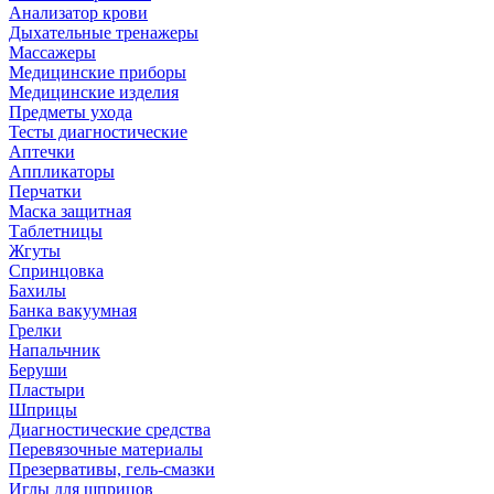
Анализатор крови
Дыхательные тренажеры
Массажеры
Медицинские приборы
Медицинские изделия
Предметы ухода
Тесты диагностические
Аптечки
Аппликаторы
Перчатки
Маска защитная
Таблетницы
Жгуты
Спринцовка
Бахилы
Банка вакуумная
Грелки
Напальчник
Беруши
Пластыри
Шприцы
Диагностические средства
Перевязочные материалы
Презервативы, гель-смазки
Иглы для шприцов