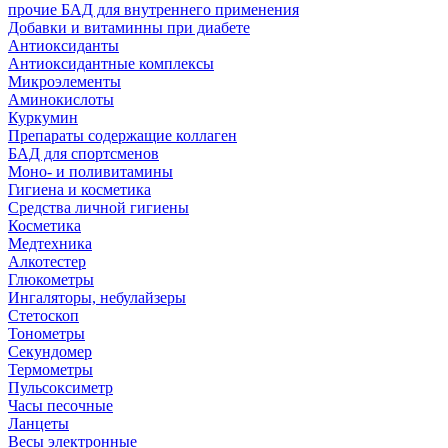
прочие БАД для внутреннего применения
Добавки и витаминны при диабете
Антиоксиданты
Антиоксидантные комплексы
Микроэлементы
Аминокислоты
Куркумин
Препараты содержащие коллаген
БАД для спортсменов
Моно- и поливитамины
Гигиена и косметика
Средства личной гигиены
Косметика
Медтехника
Алкотестер
Глюкометры
Ингаляторы, небулайзеры
Стетоскоп
Тонометры
Секундомер
Термометры
Пульсоксиметр
Часы песочные
Ланцеты
Весы электронные