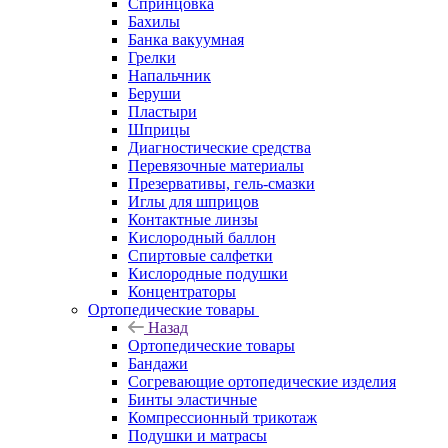
Спринцовка
Бахилы
Банка вакуумная
Грелки
Напальчник
Беруши
Пластыри
Шприцы
Диагностические средства
Перевязочные материалы
Презервативы, гель-смазки
Иглы для шприцов
Контактные линзы
Кислородный баллон
Спиртовые салфетки
Кислородные подушки
Концентраторы
Ортопедические товары
Назад
Ортопедические товары
Бандажи
Согревающие ортопедические изделия
Бинты эластичные
Компрессионный трикотаж
Подушки и матрасы