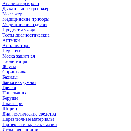
Анализатор крови
Дыхательные тренажеры
Массажеры
Медицинские приборы
Медицинские изделия
Предметы ухода
Тесты диагностические
Аптечки
Аппликаторы
Перчатки
Маска защитная
Таблетницы
Жгуты
Спринцовка
Бахилы
Банка вакуумная
Грелки
Напальчник
Беруши
Пластыри
Шприцы
Диагностические средства
Перевязочные материалы
Презервативы, гель-смазки
Иглы для шприцов