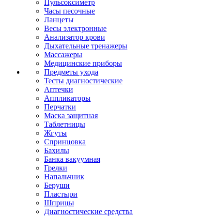
Пульсоксиметр
Часы песочные
Ланцеты
Весы электронные
Анализатор крови
Дыхательные тренажеры
Массажеры
Медицинские приборы
Предметы ухода
Тесты диагностические
Аптечки
Аппликаторы
Перчатки
Маска защитная
Таблетницы
Жгуты
Спринцовка
Бахилы
Банка вакуумная
Грелки
Напальчник
Беруши
Пластыри
Шприцы
Диагностические средства