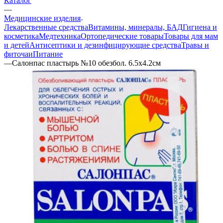
Каталог
—
Медицинские изделия
Лекарственные средства
Витамины, минералы, БАД
Гигиена и
косметика
Медтехника
Ортопедические товары
Товары для мам
и детей
Антисептики и дезинфицирующие средства
Травы и
фиточаи
Питание
—
Салонпас пластырь №10 обезбол. 6.5x4.2см