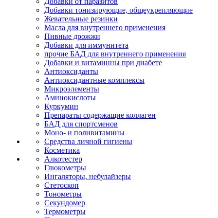
Добавки от паразитов
Добавки тонизирующие, общеукрепляющие
Жевательные резинки
Масла для внутреннего применения
Пивные дрожжи
Добавки для иммунитета
прочие БАД для внутреннего применения
Добавки и витаминны при диабете
Антиоксиданты
Антиоксидантные комплексы
Микроэлементы
Аминокислоты
Куркумин
Препараты содержащие коллаген
БАД для спортсменов
Моно- и поливитамины
Средства личной гигиены
Косметика
Алкотестер
Глюкометры
Ингаляторы, небулайзеры
Стетоскоп
Тонометры
Секундомер
Термометры