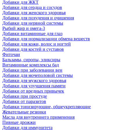
Добавки для ЖКТ
Добавки для сердца и сосудов
Добавки для женского здоровья
Добавки для похудения и очищения
Добавки для нервной системы
Рыбий жир и омега-3
Добавки витаминные для глаз
Добавки для нормализации обмена веществ
Добавки для кожи, волос и ногтей
Добавки для костей и суставов
Фиточаи
Бальзамы, сиропы, эликсиры
Витаминные комплексы бад
Добавки при заболевании вен
Добавки для мочеполовой системы
Добавки для мужского здоровья
Добавки для улучшения памяти
Добавки от вредных привычек
Добавки при простуде
Добавки от паразитов
Добавки тонизирующие, общеукрепляющие
Жевательные резинки
Масла для внутреннего применения
Пивные дрожжи
Добавки для иммунитета