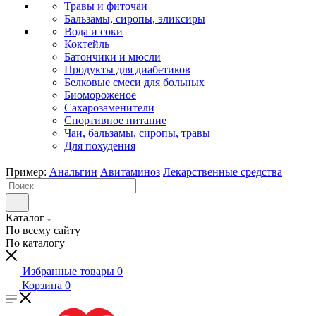
Травы и фиточаи
Бальзамы, сиропы, эликсиры
Вода и соки
Коктейль
Батончики и мюсли
Продукты для диабетиков
Белковые смеси для больных
Биомороженое
Сахарозаменители
Спортивное питание
Чаи, бальзамы, сиропы, травы
Для похудения
Пример:
Анальгин
Авитаминоз
Лекарственные средства
Каталог
По всему сайту
По каталогу
Избранные товары
0
Корзина
0