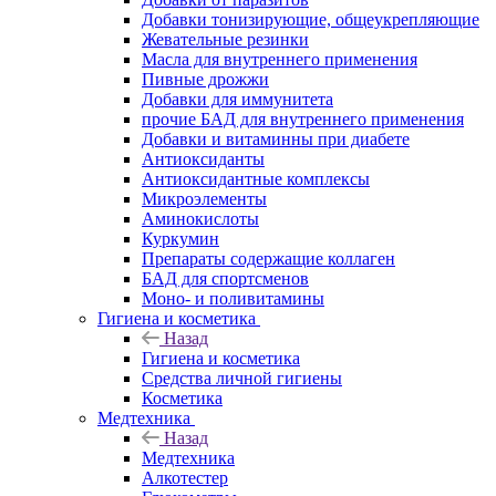
Добавки тонизирующие, общеукрепляющие
Жевательные резинки
Масла для внутреннего применения
Пивные дрожжи
Добавки для иммунитета
прочие БАД для внутреннего применения
Добавки и витаминны при диабете
Антиоксиданты
Антиоксидантные комплексы
Микроэлементы
Аминокислоты
Куркумин
Препараты содержащие коллаген
БАД для спортсменов
Моно- и поливитамины
Гигиена и косметика
Назад
Гигиена и косметика
Средства личной гигиены
Косметика
Медтехника
Назад
Медтехника
Алкотестер