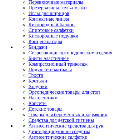
Перевязочные материалы
Презервативы, гель-смазки
Иглы для шприцов
Контактные линзы
Кислородный баллон
Спиртовые салфетки
Кислородные подушки
Концентраторы
Бандажи
Согревающие ортопедические изделия
Бинты эластичные
Компрессионный трикотаж
Подушки и матрасы
Трости
Костыли
Ходунки
Ортопедические товары для стоп
Наколенники
Корсеты
Детские товары
Товары для беременных и кормящих
Средства для детской гигиены
Антисептические средства для рук
Дезинфицирующие средства
Антисептические салфетки