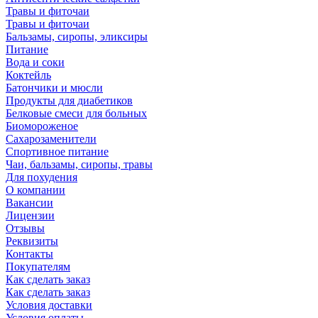
Травы и фиточаи
Травы и фиточаи
Бальзамы, сиропы, эликсиры
Питание
Вода и соки
Коктейль
Батончики и мюсли
Продукты для диабетиков
Белковые смеси для больных
Биомороженое
Сахарозаменители
Спортивное питание
Чаи, бальзамы, сиропы, травы
Для похудения
О компании
Вакансии
Лицензии
Отзывы
Реквизиты
Контакты
Покупателям
Как сделать заказ
Как сделать заказ
Условия доставки
Условия оплаты