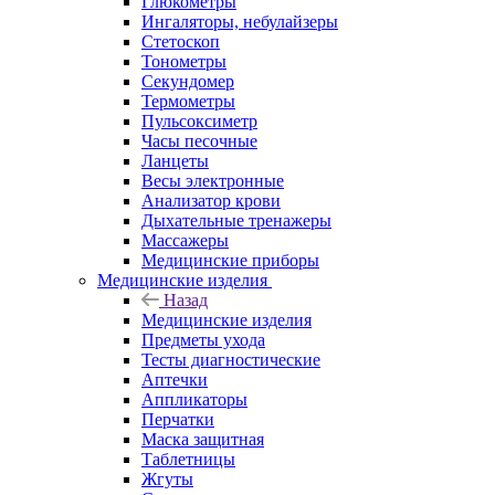
Глюкометры
Ингаляторы, небулайзеры
Стетоскоп
Тонометры
Секундомер
Термометры
Пульсоксиметр
Часы песочные
Ланцеты
Весы электронные
Анализатор крови
Дыхательные тренажеры
Массажеры
Медицинские приборы
Медицинские изделия
Назад
Медицинские изделия
Предметы ухода
Тесты диагностические
Аптечки
Аппликаторы
Перчатки
Маска защитная
Таблетницы
Жгуты