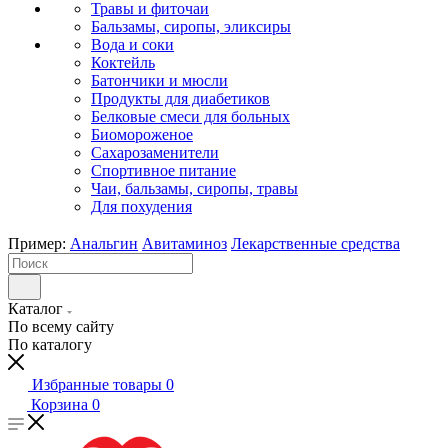
Травы и фиточаи
Бальзамы, сиропы, эликсиры
Вода и соки
Коктейль
Батончики и мюсли
Продукты для диабетиков
Белковые смеси для больных
Биомороженое
Сахарозаменители
Спортивное питание
Чаи, бальзамы, сиропы, травы
Для похудения
Пример:
Анальгин
Авитаминоз
Лекарственные средства
Каталог
По всему сайту
По каталогу
Избранные товары
0
Корзина
0