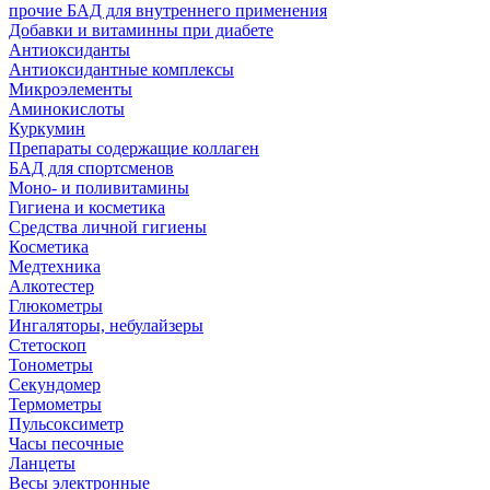
прочие БАД для внутреннего применения
Добавки и витаминны при диабете
Антиоксиданты
Антиоксидантные комплексы
Микроэлементы
Аминокислоты
Куркумин
Препараты содержащие коллаген
БАД для спортсменов
Моно- и поливитамины
Гигиена и косметика
Средства личной гигиены
Косметика
Медтехника
Алкотестер
Глюкометры
Ингаляторы, небулайзеры
Стетоскоп
Тонометры
Секундомер
Термометры
Пульсоксиметр
Часы песочные
Ланцеты
Весы электронные