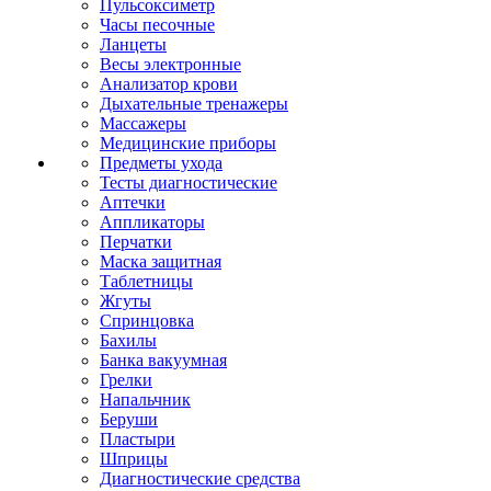
Пульсоксиметр
Часы песочные
Ланцеты
Весы электронные
Анализатор крови
Дыхательные тренажеры
Массажеры
Медицинские приборы
Предметы ухода
Тесты диагностические
Аптечки
Аппликаторы
Перчатки
Маска защитная
Таблетницы
Жгуты
Спринцовка
Бахилы
Банка вакуумная
Грелки
Напальчник
Беруши
Пластыри
Шприцы
Диагностические средства