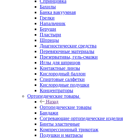
Спринцовка
Бахилы
Банка вакуумная
Грелки
Напальчник
Беруши
Пластыри
Шприцы
Диагностические средства
Перевязочные материалы
Презервативы, гель-смазки
Иглы для шприцов
Контактные линзы
Кислородный баллон
Спиртовые салфетки
Кислородные подушки
Концентраторы
Ортопедические товары
Назад
Ортопедические товары
Бандажи
Согревающие ортопедические изделия
Бинты эластичные
Компрессионный трикотаж
Подушки и матрасы