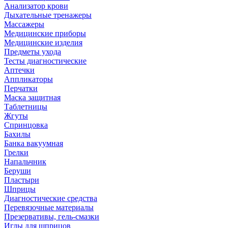
Анализатор крови
Дыхательные тренажеры
Массажеры
Медицинские приборы
Медицинские изделия
Предметы ухода
Тесты диагностические
Аптечки
Аппликаторы
Перчатки
Маска защитная
Таблетницы
Жгуты
Спринцовка
Бахилы
Банка вакуумная
Грелки
Напальчник
Беруши
Пластыри
Шприцы
Диагностические средства
Перевязочные материалы
Презервативы, гель-смазки
Иглы для шприцов