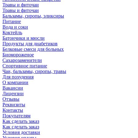
Травы и фиточаи
Травы и фиточаи
Бальзамы, сиропы, эликсиры
Питание
Вода и соки
Коктейль
Батончики и мюсли
Продукты для диабетиков
Белковые смеси для больных
Биомороженое
Сахарозаменители
Спортивное питание
Чаи, бальзамы, сиропы, травы
Для похудения
О компании
Вакансии
Лицензии
Отзывы
Реквизиты
Контакты
Покупателям
Как сделать заказ
Как сделать заказ
Условия доставки
Условия оплаты