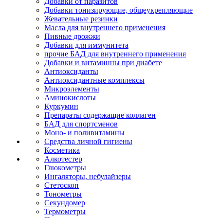
Добавки от паразитов
Добавки тонизирующие, общеукрепляющие
Жевательные резинки
Масла для внутреннего применения
Пивные дрожжи
Добавки для иммунитета
прочие БАД для внутреннего применения
Добавки и витаминны при диабете
Антиоксиданты
Антиоксидантные комплексы
Микроэлементы
Аминокислоты
Куркумин
Препараты содержащие коллаген
БАД для спортсменов
Моно- и поливитамины
Средства личной гигиены
Косметика
Алкотестер
Глюкометры
Ингаляторы, небулайзеры
Стетоскоп
Тонометры
Секундомер
Термометры