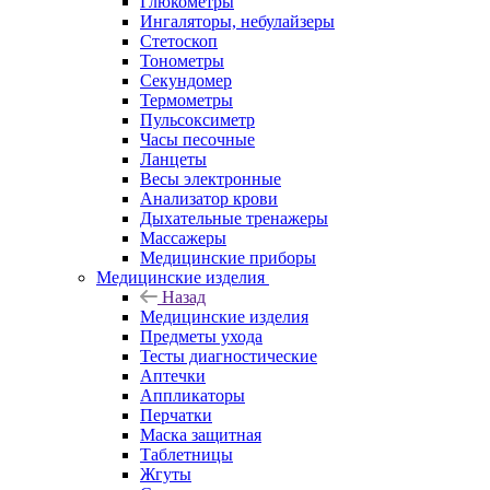
Глюкометры
Ингаляторы, небулайзеры
Стетоскоп
Тонометры
Секундомер
Термометры
Пульсоксиметр
Часы песочные
Ланцеты
Весы электронные
Анализатор крови
Дыхательные тренажеры
Массажеры
Медицинские приборы
Медицинские изделия
Назад
Медицинские изделия
Предметы ухода
Тесты диагностические
Аптечки
Аппликаторы
Перчатки
Маска защитная
Таблетницы
Жгуты