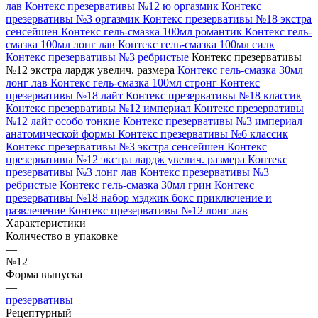
лав
Контекс презервативы №12 ю оргазмик
Контекс
презервативы №3 оргазмик
Контекс презервативы №18 экстра
сенсейшен
Контекс гель-смазка 100мл романтик
Контекс гель-
смазка 100мл лонг лав
Контекс гель-смазка 100мл силк
Контекс презервативы №3 ребристые
Контекс презервативы
№12 экстра лардж увелич. размера
Контекс гель-смазка 30мл
лонг лав
Контекс гель-смазка 100мл стронг
Контекс
презервативы №18 лайт
Контекс презервативы №18 классик
Контекс презервативы №12 империал
Контекс презервативы
№12 лайт особо тонкие
Контекс презервативы №3 империал
анатомической формы
Контекс презервативы №6 классик
Контекс презервативы №3 экстра сенсейшен
Контекс
презервативы №12 экстра лардж увелич. размера
Контекс
презервативы №3 лонг лав
Контекс презервативы №3
ребристые
Контекс гель-смазка 30мл грин
Контекс
презервативы №18 набор мэджик бокс приключение и
развлечение
Контекс презервативы №12 лонг лав
Характеристики
Количество в упаковке
—
№12
Форма выпуска
—
презервативы
Рецептурный