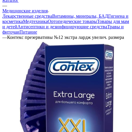
Каталог
—
Медицинские изделия
Лекарственные средства
Витамины, минералы, БАД
Гигиена и
косметика
Медтехника
Ортопедические товары
Товары для мам
и детей
Антисептики и дезинфицирующие средства
Травы и
фиточаи
Питание
—
Контекс презервативы №12 экстра лардж увелич. размера