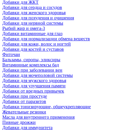
Добавки для ЖКТ
Добавки для сердца и сосудов
Добавки для женского здоровья
Добавки для похудения и очищения
Добавки для нервной системы
Рыбий жир и омега-3
Добавки витаминные для глаз
Добавки для нормализации обмена веществ
Добавки для кожи, волос и ногтей
Добавки для костей и суставов
Фиточаи
Бальзамы, сиропы, эликсиры
Витаминные комплексы бад
Добавки при заболевании вен
Добавки для мочеполовой системы
Добавки для мужского здоровья
Добавки для улучшения памяти
Добавки от вредных привычек
Добавки при простуде
Добавки от паразитов
Добавки тонизирующие, общеукрепляющие
Жевательные резинки
Масла для внутреннего применения
Пивные дрожжи
Добавки для иммунитета