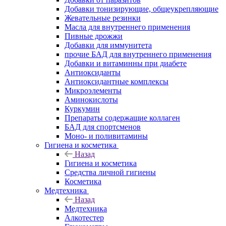
Добавки тонизирующие, общеукрепляющие
Жевательные резинки
Масла для внутреннего применения
Пивные дрожжи
Добавки для иммунитета
прочие БАД для внутреннего применения
Добавки и витаминны при диабете
Антиоксиданты
Антиоксидантные комплексы
Микроэлементы
Аминокислоты
Куркумин
Препараты содержащие коллаген
БАД для спортсменов
Моно- и поливитамины
Гигиена и косметика
Назад
Гигиена и косметика
Средства личной гигиены
Косметика
Медтехника
Назад
Медтехника
Алкотестер