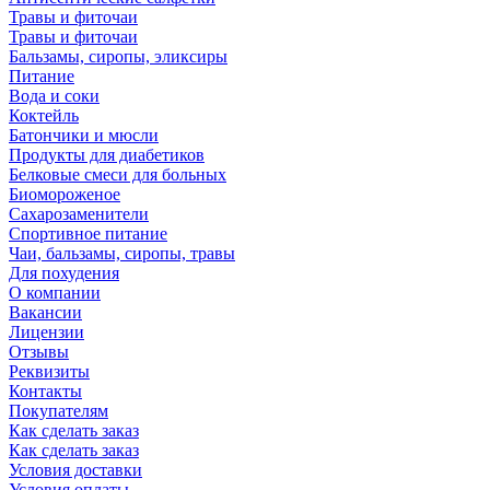
Травы и фиточаи
Травы и фиточаи
Бальзамы, сиропы, эликсиры
Питание
Вода и соки
Коктейль
Батончики и мюсли
Продукты для диабетиков
Белковые смеси для больных
Биомороженое
Сахарозаменители
Спортивное питание
Чаи, бальзамы, сиропы, травы
Для похудения
О компании
Вакансии
Лицензии
Отзывы
Реквизиты
Контакты
Покупателям
Как сделать заказ
Как сделать заказ
Условия доставки
Условия оплаты