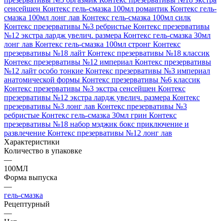
сенсейшен
Контекс гель-смазка 100мл романтик
Контекс гель-
смазка 100мл лонг лав
Контекс гель-смазка 100мл силк
Контекс презервативы №3 ребристые
Контекс презервативы
№12 экстра лардж увелич. размера
Контекс гель-смазка 30мл
лонг лав
Контекс гель-смазка 100мл стронг
Контекс
презервативы №18 лайт
Контекс презервативы №18 классик
Контекс презервативы №12 империал
Контекс презервативы
№12 лайт особо тонкие
Контекс презервативы №3 империал
анатомической формы
Контекс презервативы №6 классик
Контекс презервативы №3 экстра сенсейшен
Контекс
презервативы №12 экстра лардж увелич. размера
Контекс
презервативы №3 лонг лав
Контекс презервативы №3
ребристые
Контекс гель-смазка 30мл грин
Контекс
презервативы №18 набор мэджик бокс приключение и
развлечение
Контекс презервативы №12 лонг лав
Характеристики
Количество в упаковке
—
100МЛ
Форма выпуска
—
гель-смазка
Рецептурный
—