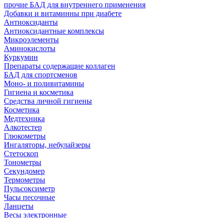
прочие БАД для внутреннего применения
Добавки и витаминны при диабете
Антиоксиданты
Антиоксидантные комплексы
Микроэлементы
Аминокислоты
Куркумин
Препараты содержащие коллаген
БАД для спортсменов
Моно- и поливитамины
Гигиена и косметика
Средства личной гигиены
Косметика
Медтехника
Алкотестер
Глюкометры
Ингаляторы, небулайзеры
Стетоскоп
Тонометры
Секундомер
Термометры
Пульсоксиметр
Часы песочные
Ланцеты
Весы электронные