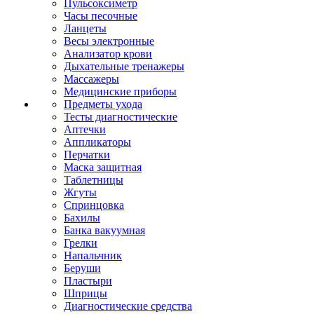
Пульсоксиметр
Часы песочные
Ланцеты
Весы электронные
Анализатор крови
Дыхательные тренажеры
Массажеры
Медицинские приборы
Предметы ухода
Тесты диагностические
Аптечки
Аппликаторы
Перчатки
Маска защитная
Таблетницы
Жгуты
Спринцовка
Бахилы
Банка вакуумная
Грелки
Напальчник
Беруши
Пластыри
Шприцы
Диагностические средства