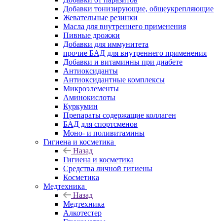
Добавки тонизирующие, общеукрепляющие
Жевательные резинки
Масла для внутреннего применения
Пивные дрожжи
Добавки для иммунитета
прочие БАД для внутреннего применения
Добавки и витаминны при диабете
Антиоксиданты
Антиоксидантные комплексы
Микроэлементы
Аминокислоты
Куркумин
Препараты содержащие коллаген
БАД для спортсменов
Моно- и поливитамины
Гигиена и косметика
Назад
Гигиена и косметика
Средства личной гигиены
Косметика
Медтехника
Назад
Медтехника
Алкотестер