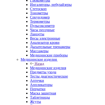
Глюкометры
Ингаляторы, небулайзеры
Стетоскоп
Тонометры
Секундомер
Термометры
Пульсоксиметр
Часы песочные
Ланцеты
Весы электронные
Анализатор крови
Дыхательные тренажеры
Массажеры
Медицинские приборы
Медицинские изделия
Назад
Медицинские изделия
Предметы ухода
Тесты диагностические
Аптечки
Аппликаторы
Перчатки
Маска защитная
Таблетницы
Жгуты