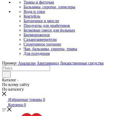
Травы и фиточаи
Бальзамы, сиропы, эликсиры
Вода и соки
Коктейль
Батончики и мюсли
Продукты для диабетиков
Белковые смеси для больных
Биомороженое
Сахарозаменители
Спортивное питание
Чаи, бальзамы, сиропы, травы
Для похудения
Пример:
Анальгин
Авитаминоз
Лекарственные средства
Каталог
По всему сайту
По каталогу
Избранные товары
0
Корзина
0