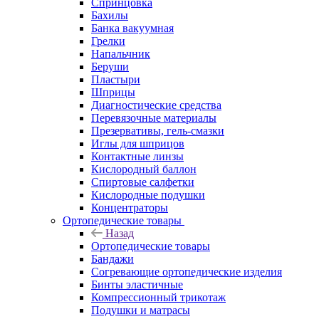
Спринцовка
Бахилы
Банка вакуумная
Грелки
Напальчник
Беруши
Пластыри
Шприцы
Диагностические средства
Перевязочные материалы
Презервативы, гель-смазки
Иглы для шприцов
Контактные линзы
Кислородный баллон
Спиртовые салфетки
Кислородные подушки
Концентраторы
Ортопедические товары
Назад
Ортопедические товары
Бандажи
Согревающие ортопедические изделия
Бинты эластичные
Компрессионный трикотаж
Подушки и матрасы