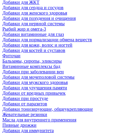
Добавки для ЖКТ
Добавки для сердца и сосудов
Добавки для женского здоровья
Добавки для похудения и очищения
Добавки для нервной системы
Рыбий жир и омега-3
Добавки витаминные для глаз
Добавки для нормализации обмена веществ
Добавки для кожи, волос и ногтей
Добавки для костей и суставов
Фиточаи
Бальзамы, сиропы, эликсиры
Витаминные комплексы бад
Добавки при заболевании вен
Добавки для мочеполовой системы
Добавки для мужского здоровья
Добавки для улучшения памяти
Добавки от вредных привычек
Добавки при простуде
Добавки от паразитов
Добавки тонизирующие, общеукрепляющие
Жевательные резинки
Масла для внутреннего применения
Пивные дрожжи
Добавки для иммунитета