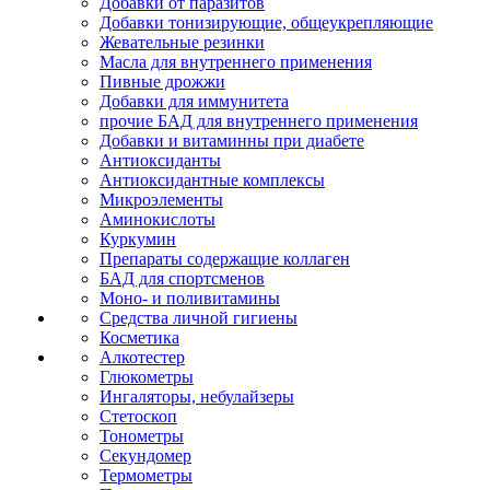
Добавки от паразитов
Добавки тонизирующие, общеукрепляющие
Жевательные резинки
Масла для внутреннего применения
Пивные дрожжи
Добавки для иммунитета
прочие БАД для внутреннего применения
Добавки и витаминны при диабете
Антиоксиданты
Антиоксидантные комплексы
Микроэлементы
Аминокислоты
Куркумин
Препараты содержащие коллаген
БАД для спортсменов
Моно- и поливитамины
Средства личной гигиены
Косметика
Алкотестер
Глюкометры
Ингаляторы, небулайзеры
Стетоскоп
Тонометры
Секундомер
Термометры