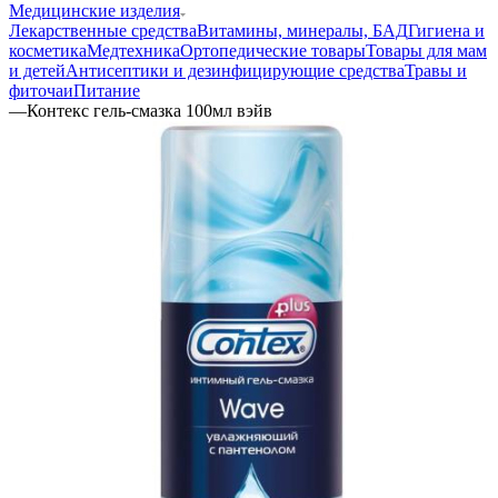
Медицинские изделия
Лекарственные средства
Витамины, минералы, БАД
Гигиена и
косметика
Медтехника
Ортопедические товары
Товары для мам
и детей
Антисептики и дезинфицирующие средства
Травы и
фиточаи
Питание
—
Контекс гель-смазка 100мл вэйв