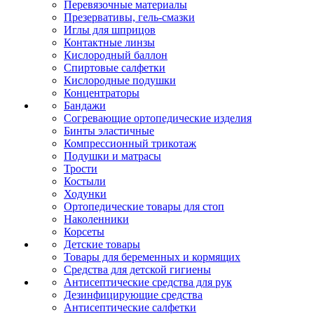
Перевязочные материалы
Презервативы, гель-смазки
Иглы для шприцов
Контактные линзы
Кислородный баллон
Спиртовые салфетки
Кислородные подушки
Концентраторы
Бандажи
Согревающие ортопедические изделия
Бинты эластичные
Компрессионный трикотаж
Подушки и матрасы
Трости
Костыли
Ходунки
Ортопедические товары для стоп
Наколенники
Корсеты
Детские товары
Товары для беременных и кормящих
Средства для детской гигиены
Антисептические средства для рук
Дезинфицирующие средства
Антисептические салфетки