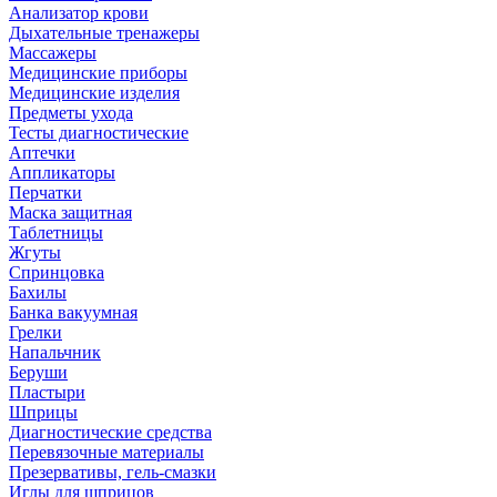
Анализатор крови
Дыхательные тренажеры
Массажеры
Медицинские приборы
Медицинские изделия
Предметы ухода
Тесты диагностические
Аптечки
Аппликаторы
Перчатки
Маска защитная
Таблетницы
Жгуты
Спринцовка
Бахилы
Банка вакуумная
Грелки
Напальчник
Беруши
Пластыри
Шприцы
Диагностические средства
Перевязочные материалы
Презервативы, гель-смазки
Иглы для шприцов