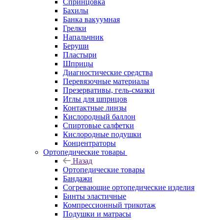
Спринцовка
Бахилы
Банка вакуумная
Грелки
Напальчник
Беруши
Пластыри
Шприцы
Диагностические средства
Перевязочные материалы
Презервативы, гель-смазки
Иглы для шприцов
Контактные линзы
Кислородный баллон
Спиртовые салфетки
Кислородные подушки
Концентраторы
Ортопедические товары
Назад
Ортопедические товары
Бандажи
Согревающие ортопедические изделия
Бинты эластичные
Компрессионный трикотаж
Подушки и матрасы