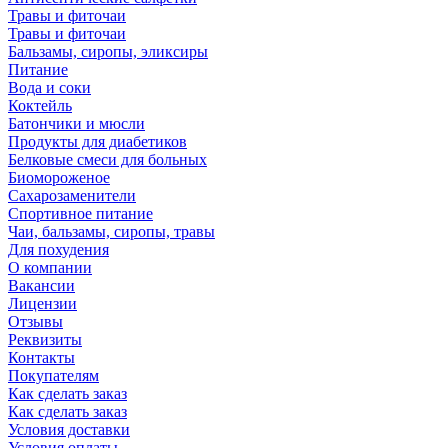
Травы и фиточаи
Травы и фиточаи
Бальзамы, сиропы, эликсиры
Питание
Вода и соки
Коктейль
Батончики и мюсли
Продукты для диабетиков
Белковые смеси для больных
Биомороженое
Сахарозаменители
Спортивное питание
Чаи, бальзамы, сиропы, травы
Для похудения
О компании
Вакансии
Лицензии
Отзывы
Реквизиты
Контакты
Покупателям
Как сделать заказ
Как сделать заказ
Условия доставки
Условия оплаты