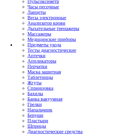
Пульсоксиметр
Часы песочные
Ланцеты
Весы электронные
Анализатор крови
Дыхательные тренажеры
Массажеры
Медицинские приборы
Предметы ухода
Тесты диагностические
Аптечки
Аппликаторы
Перчатки
Маска защитная
Таблетницы
Жгуты
Спринцовка
Бахилы
Банка вакуумная
Грелки
Напальчник
Беруши
Пластыри
Шприцы
Диагностические средства