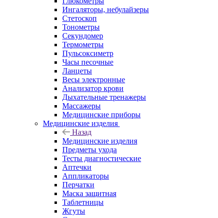
Глюкометры
Ингаляторы, небулайзеры
Стетоскоп
Тонометры
Секундомер
Термометры
Пульсоксиметр
Часы песочные
Ланцеты
Весы электронные
Анализатор крови
Дыхательные тренажеры
Массажеры
Медицинские приборы
Медицинские изделия
Назад
Медицинские изделия
Предметы ухода
Тесты диагностические
Аптечки
Аппликаторы
Перчатки
Маска защитная
Таблетницы
Жгуты