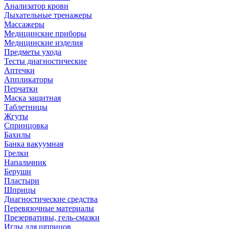
Анализатор крови
Дыхательные тренажеры
Массажеры
Медицинские приборы
Медицинские изделия
Предметы ухода
Тесты диагностические
Аптечки
Аппликаторы
Перчатки
Маска защитная
Таблетницы
Жгуты
Спринцовка
Бахилы
Банка вакуумная
Грелки
Напальчник
Беруши
Пластыри
Шприцы
Диагностические средства
Перевязочные материалы
Презервативы, гель-смазки
Иглы для шприцов