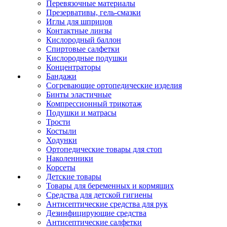
Перевязочные материалы
Презервативы, гель-смазки
Иглы для шприцов
Контактные линзы
Кислородный баллон
Спиртовые салфетки
Кислородные подушки
Концентраторы
Бандажи
Согревающие ортопедические изделия
Бинты эластичные
Компрессионный трикотаж
Подушки и матрасы
Трости
Костыли
Ходунки
Ортопедические товары для стоп
Наколенники
Корсеты
Детские товары
Товары для беременных и кормящих
Средства для детской гигиены
Антисептические средства для рук
Дезинфицирующие средства
Антисептические салфетки