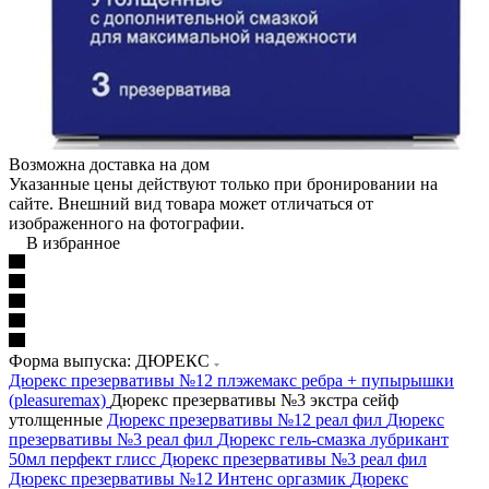
Возможна доставка на дом
Указанные цены действуют только при бронировании на
сайте. Внешний вид товара может отличаться от
изображенного на фотографии.
В избранное
Форма выпуска: ДЮРЕКС
Дюрекс презервативы №12 плэжемакс ребра + пупырышки
(pleasuremax)
Дюрекс презервативы №3 экстра сейф
утолщенные
Дюрекс презервативы №12 реал фил
Дюрекс
презервативы №3 реал фил
Дюрекс гель-смазка лубрикант
50мл перфект глисс
Дюрекс презервативы №3 реал фил
Дюрекс презервативы №12 Интенс оргазмик
Дюрекс