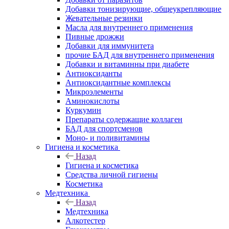
Добавки тонизирующие, общеукрепляющие
Жевательные резинки
Масла для внутреннего применения
Пивные дрожжи
Добавки для иммунитета
прочие БАД для внутреннего применения
Добавки и витаминны при диабете
Антиоксиданты
Антиоксидантные комплексы
Микроэлементы
Аминокислоты
Куркумин
Препараты содержащие коллаген
БАД для спортсменов
Моно- и поливитамины
Гигиена и косметика
Назад
Гигиена и косметика
Средства личной гигиены
Косметика
Медтехника
Назад
Медтехника
Алкотестер