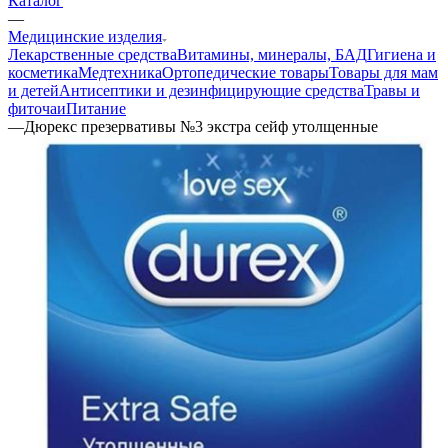
Каталог
—
Медицинские изделия
Лекарственные средства
Витамины, минералы, БАД
Гигиена и
косметика
Медтехника
Ортопедические товары
Товары для мам
и детей
Антисептики и дезинфицирующие средства
Травы и
фиточаи
Питание
—
Дюрекс презервативы №3 экстра сейф утолщенные