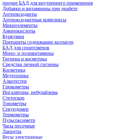
прочие БАД для внутреннего применения
Добавки и витаминны при диабете
Антиоксиданты
Антиоксидантные комплексы
Микроэлементы
Аминокислоты
Куркумин
Препараты содержащие коллаген
БАД для спортсменов
Моно- и поливитамины
Гигиена и косметика
Средства личной гигиены
Косметика
Медтехника
Алкотестер
Глюкометры
Ингаляторы, небулайзеры
Стетоскоп
Тонометры
Секундомер
Термометры
Пульсоксиметр
Часы песочные
Ланцеты
Весы электронные