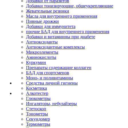
Добавки от паразитов
Добавки тонизирующие, общеукрепляющие
Жевательные резинки
Масла для внутреннего применения
Пивные дрожжи
Добавки для иммунитета
прочие БАД для внутреннего применения
Добавки и витаминны при диабете
Антиоксиданты
Антиоксидантные комплексы
Микроэлементы
Аминокислоты
Куркумин
Препараты содержащие коллаген
БАД для спортсменов
Моно- и поливитамины
Средства личной гигиены
Косметика
Алкотестер
Глюкометры
Ингаляторы, небулайзеры
Стетоскоп
Тонометры
Секундомер
Термометры