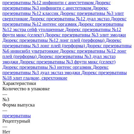
презервативы №12 инфинити с анестетиком
Дюрекс
презервативы №3 инфинити с анестетиком
Дюрекс
презервативы №12 классик
Дюрекс презервативы №3 элит
сверхтонкие
Дюрекс презервативы №12 дуал экстаз
Дюрекс
презервативы №12 интенс оргазмик
Дюрекс презервативы
№12 экстра сейф утолщенные
Дюрекс презервативы №12
фрути микс (селект)
Дюрекс презервативы №3 элит эмоджи
Дюрекс презервативы №12 лонг плей (перформа)
Дюрекс
презервативы №3 лонг плей (перформа)
Дюрекс презервативы
№6 инвизибл ультратонкие
Дюрекс презервативы №12 лонг
плей (перформа)
Дюрекс презервативы №3 дуал экстаз
эмоджи
Дюрекс презервативы №3 фрути микс (селект)
Дюрекс презервативы №3 интенс оргазмик
Дюрекс
презервативы №3 дуал экстаз эмоджи
Дюрекс презервативы
№18 элит гладкие, сврехтонкие
Характеристики
Количество в упаковке
—
№3
Форма выпуска
—
презервативы
Рецептурный
—
Нет