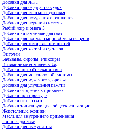
Добавки для ЖКТ
Добавки для сердца и сосудов
Добавки для женского здоровья
Добавки для похудения и очищения
Добавки для нервной системы
Рыбий жир и омега-3
Добавки витаминные для глаз
Добавки для нормализации обмена веществ
Добавки для кожи, волос и ногтей
Добавки для костей и суставов
Фиточаи
Бальзамы, сиропы, эликсиры
Витаминные комплексы бад
Добавки при заболевании вен
Добавки для мочеполовой системы
Добавки для мужского здоровья
Добавки для улучшения памяти
Добавки от вредных привычек
Добавки при простуде
Добавки от паразитов
Добавки тонизирующие, общеукрепляющие
Жевательные резинки
Масла для внутреннего применения
Пивные дрожжи
Добавки для иммунитета