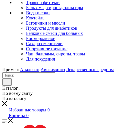
Травы и фиточаи
Бальзамы, сиропы, эликсиры
Вода и соки
Коктейль
Батончики и мюсли
Продукты для диабетиков
Белковые смеси для больных
Биомороженое
Сахарозаменители
Спортивное питание
Чаи, бальзамы, сиропы, травы
Для похудения
Пример:
Анальгин
Авитаминоз
Лекарственные средства
Каталог
По всему сайту
По каталогу
Избранные товары
0
Корзина
0