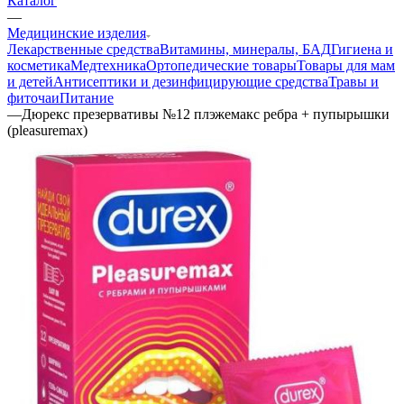
Каталог
—
Медицинские изделия
Лекарственные средства
Витамины, минералы, БАД
Гигиена и
косметика
Медтехника
Ортопедические товары
Товары для мам
и детей
Антисептики и дезинфицирующие средства
Травы и
фиточаи
Питание
—
Дюрекс презервативы №12 плэжемакс ребра + пупырышки
(pleasuremax)