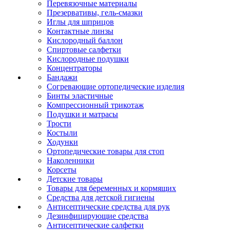
Перевязочные материалы
Презервативы, гель-смазки
Иглы для шприцов
Контактные линзы
Кислородный баллон
Спиртовые салфетки
Кислородные подушки
Концентраторы
Бандажи
Согревающие ортопедические изделия
Бинты эластичные
Компрессионный трикотаж
Подушки и матрасы
Трости
Костыли
Ходунки
Ортопедические товары для стоп
Наколенники
Корсеты
Детские товары
Товары для беременных и кормящих
Средства для детской гигиены
Антисептические средства для рук
Дезинфицирующие средства
Антисептические салфетки