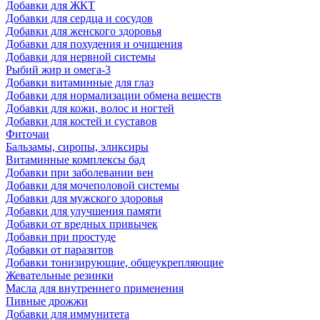
Добавки для ЖКТ
Добавки для сердца и сосудов
Добавки для женского здоровья
Добавки для похудения и очищения
Добавки для нервной системы
Рыбий жир и омега-3
Добавки витаминные для глаз
Добавки для нормализации обмена веществ
Добавки для кожи, волос и ногтей
Добавки для костей и суставов
Фиточаи
Бальзамы, сиропы, эликсиры
Витаминные комплексы бад
Добавки при заболевании вен
Добавки для мочеполовой системы
Добавки для мужского здоровья
Добавки для улучшения памяти
Добавки от вредных привычек
Добавки при простуде
Добавки от паразитов
Добавки тонизирующие, общеукрепляющие
Жевательные резинки
Масла для внутреннего применения
Пивные дрожжи
Добавки для иммунитета