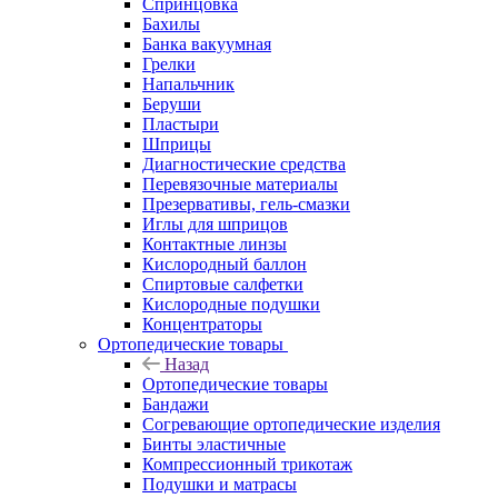
Спринцовка
Бахилы
Банка вакуумная
Грелки
Напальчник
Беруши
Пластыри
Шприцы
Диагностические средства
Перевязочные материалы
Презервативы, гель-смазки
Иглы для шприцов
Контактные линзы
Кислородный баллон
Спиртовые салфетки
Кислородные подушки
Концентраторы
Ортопедические товары
Назад
Ортопедические товары
Бандажи
Согревающие ортопедические изделия
Бинты эластичные
Компрессионный трикотаж
Подушки и матрасы