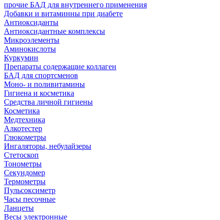
прочие БАД для внутреннего применения
Добавки и витаминны при диабете
Антиоксиданты
Антиоксидантные комплексы
Микроэлементы
Аминокислоты
Куркумин
Препараты содержащие коллаген
БАД для спортсменов
Моно- и поливитамины
Гигиена и косметика
Средства личной гигиены
Косметика
Медтехника
Алкотестер
Глюкометры
Ингаляторы, небулайзеры
Стетоскоп
Тонометры
Секундомер
Термометры
Пульсоксиметр
Часы песочные
Ланцеты
Весы электронные