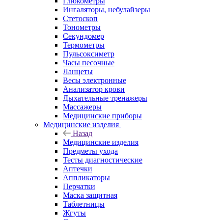
Глюкометры
Ингаляторы, небулайзеры
Стетоскоп
Тонометры
Секундомер
Термометры
Пульсоксиметр
Часы песочные
Ланцеты
Весы электронные
Анализатор крови
Дыхательные тренажеры
Массажеры
Медицинские приборы
Медицинские изделия
Назад
Медицинские изделия
Предметы ухода
Тесты диагностические
Аптечки
Аппликаторы
Перчатки
Маска защитная
Таблетницы
Жгуты