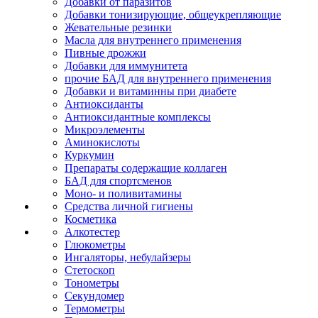
Добавки от паразитов
Добавки тонизирующие, общеукрепляющие
Жевательные резинки
Масла для внутреннего применения
Пивные дрожжи
Добавки для иммунитета
прочие БАД для внутреннего применения
Добавки и витаминны при диабете
Антиоксиданты
Антиоксидантные комплексы
Микроэлементы
Аминокислоты
Куркумин
Препараты содержащие коллаген
БАД для спортсменов
Моно- и поливитамины
Средства личной гигиены
Косметика
Алкотестер
Глюкометры
Ингаляторы, небулайзеры
Стетоскоп
Тонометры
Секундомер
Термометры