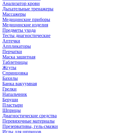
Анализатор крови
Дыхательные тренажеры
Массажеры
Медицинские приборы
Медицинские изделия
Предметы ухода
Тесты диагностические
Аптечки
Аппликаторы
Перчатки
Маска защитная
Таблетницы
Жгуты
Спринцовка
Бахилы
Банка вакуумная
Грелки
Напальчник
Беруши
Пластыри
Шприцы
Диагностические средства
Перевязочные материалы
Презервативы, гель-смазки
Иглы для шприцов