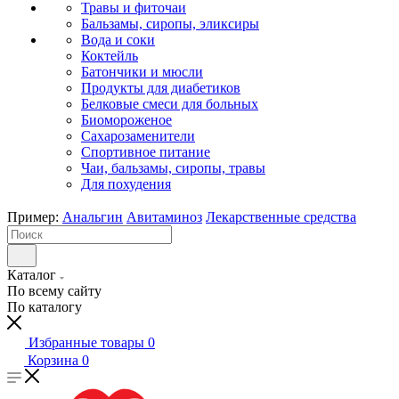
Травы и фиточаи
Бальзамы, сиропы, эликсиры
Вода и соки
Коктейль
Батончики и мюсли
Продукты для диабетиков
Белковые смеси для больных
Биомороженое
Сахарозаменители
Спортивное питание
Чаи, бальзамы, сиропы, травы
Для похудения
Пример:
Анальгин
Авитаминоз
Лекарственные средства
Каталог
По всему сайту
По каталогу
Избранные товары
0
Корзина
0