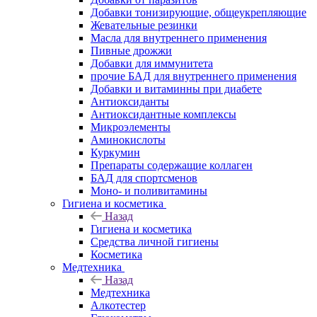
Добавки тонизирующие, общеукрепляющие
Жевательные резинки
Масла для внутреннего применения
Пивные дрожжи
Добавки для иммунитета
прочие БАД для внутреннего применения
Добавки и витаминны при диабете
Антиоксиданты
Антиоксидантные комплексы
Микроэлементы
Аминокислоты
Куркумин
Препараты содержащие коллаген
БАД для спортсменов
Моно- и поливитамины
Гигиена и косметика
Назад
Гигиена и косметика
Средства личной гигиены
Косметика
Медтехника
Назад
Медтехника
Алкотестер