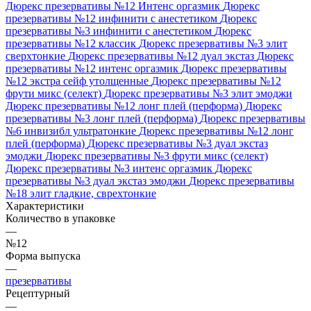
Дюрекс презервативы №12 Интенс оргазмик
Дюрекс
презервативы №12 инфинити с анестетиком
Дюрекс
презервативы №3 инфинити с анестетиком
Дюрекс
презервативы №12 классик
Дюрекс презервативы №3 элит
сверхтонкие
Дюрекс презервативы №12 дуал экстаз
Дюрекс
презервативы №12 интенс оргазмик
Дюрекс презервативы
№12 экстра сейф утолщенные
Дюрекс презервативы №12
фрути микс (селект)
Дюрекс презервативы №3 элит эмоджи
Дюрекс презервативы №12 лонг плей (перформа)
Дюрекс
презервативы №3 лонг плей (перформа)
Дюрекс презервативы
№6 инвизибл ультратонкие
Дюрекс презервативы №12 лонг
плей (перформа)
Дюрекс презервативы №3 дуал экстаз
эмоджи
Дюрекс презервативы №3 фрути микс (селект)
Дюрекс презервативы №3 интенс оргазмик
Дюрекс
презервативы №3 дуал экстаз эмоджи
Дюрекс презервативы
№18 элит гладкие, сврехтонкие
Характеристики
Количество в упаковке
—
№12
Форма выпуска
—
презервативы
Рецептурный
—