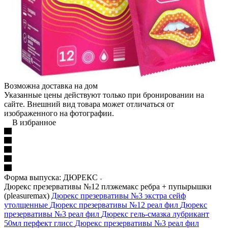
Возможна доставка на дом
Указанные цены действуют только при бронировании на
сайте. Внешний вид товара может отличаться от
изображенного на фотографии.
В избранное
Форма выпуска: ДЮРЕКС
Дюрекс презервативы №12 плэжемакс ребра + пупырышки
(pleasuremax)
Дюрекс презервативы №3 экстра сейф
утолщенные
Дюрекс презервативы №12 реал фил
Дюрекс
презервативы №3 реал фил
Дюрекс гель-смазка лубрикант
50мл перфект глисс
Дюрекс презервативы №3 реал фил