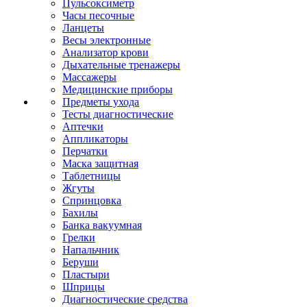
Пульсоксиметр
Часы песочные
Ланцеты
Весы электронные
Анализатор крови
Дыхательные тренажеры
Массажеры
Медицинские приборы
Предметы ухода
Тесты диагностические
Аптечки
Аппликаторы
Перчатки
Маска защитная
Таблетницы
Жгуты
Спринцовка
Бахилы
Банка вакуумная
Грелки
Напальчник
Беруши
Пластыри
Шприцы
Диагностические средства