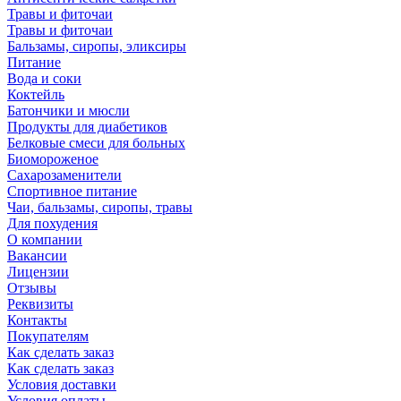
Травы и фиточаи
Травы и фиточаи
Бальзамы, сиропы, эликсиры
Питание
Вода и соки
Коктейль
Батончики и мюсли
Продукты для диабетиков
Белковые смеси для больных
Биомороженое
Сахарозаменители
Спортивное питание
Чаи, бальзамы, сиропы, травы
Для похудения
О компании
Вакансии
Лицензии
Отзывы
Реквизиты
Контакты
Покупателям
Как сделать заказ
Как сделать заказ
Условия доставки
Условия оплаты