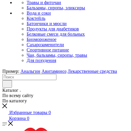
Травы и фиточаи
Бальзамы, сиропы, эликсиры
Вода и соки
Коктейль
Батончики и мюсли
Продукты для диабетиков
Белковые смеси для больных
Биомороженое
Сахарозаменители
Спортивное питание
Чаи, бальзамы, сиропы, травы
Для похудения
Пример:
Анальгин
Авитаминоз
Лекарственные средства
Каталог
По всему сайту
По каталогу
Избранные товары
0
Корзина
0