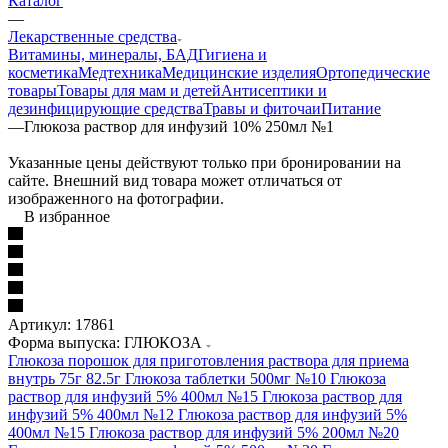
Каталог
—
Лекарственные средства
Витамины, минералы, БАД
Гигиена и
косметика
Медтехника
Медицинские изделия
Ортопедические
товары
Товары для мам и детей
Антисептики и
дезинфицирующие средства
Травы и фиточаи
Питание
—
Глюкоза раствор для инфузий 10% 250мл №1
Указанные цены действуют только при бронировании на
сайте. Внешний вид товара может отличаться от
изображенного на фотографии.
В избранное
Артикул:
17861
Форма выпуска: ГЛЮКОЗА
Глюкоза порошок для приготовления раствора для приема
внутрь 75г 82.5г
Глюкоза таблетки 500мг №10
Глюкоза
раствор для инфузий 5% 400мл №15
Глюкоза раствор для
инфузий 5% 400мл №12
Глюкоза раствор для инфузий 5%
400мл №15
Глюкоза раствор для инфузий 5% 200мл №20