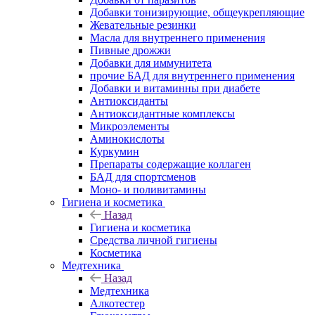
Добавки тонизирующие, общеукрепляющие
Жевательные резинки
Масла для внутреннего применения
Пивные дрожжи
Добавки для иммунитета
прочие БАД для внутреннего применения
Добавки и витаминны при диабете
Антиоксиданты
Антиоксидантные комплексы
Микроэлементы
Аминокислоты
Куркумин
Препараты содержащие коллаген
БАД для спортсменов
Моно- и поливитамины
Гигиена и косметика
Назад
Гигиена и косметика
Средства личной гигиены
Косметика
Медтехника
Назад
Медтехника
Алкотестер