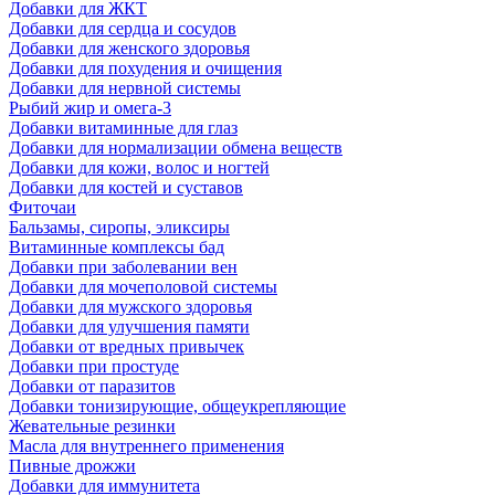
Добавки для ЖКТ
Добавки для сердца и сосудов
Добавки для женского здоровья
Добавки для похудения и очищения
Добавки для нервной системы
Рыбий жир и омега-3
Добавки витаминные для глаз
Добавки для нормализации обмена веществ
Добавки для кожи, волос и ногтей
Добавки для костей и суставов
Фиточаи
Бальзамы, сиропы, эликсиры
Витаминные комплексы бад
Добавки при заболевании вен
Добавки для мочеполовой системы
Добавки для мужского здоровья
Добавки для улучшения памяти
Добавки от вредных привычек
Добавки при простуде
Добавки от паразитов
Добавки тонизирующие, общеукрепляющие
Жевательные резинки
Масла для внутреннего применения
Пивные дрожжи
Добавки для иммунитета