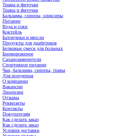
Травы и фиточаи
Травы и фиточаи
Бальзамы, сиропы, эликсиры
Питание
Вода и соки
Коктейль
Батончики и мюсли
Продукты для диабетиков
Белковые смеси для больных
Биомороженое
Сахарозаменители
Спортивное питание
Чаи, бальзамы, сиропы, травы
Для похудения
О компании
Вакансии
Лицензии
Отзывы
Реквизиты
Контакты
Покупателям
Как сделать заказ
Как сделать заказ
Условия доставки
Условия оплаты