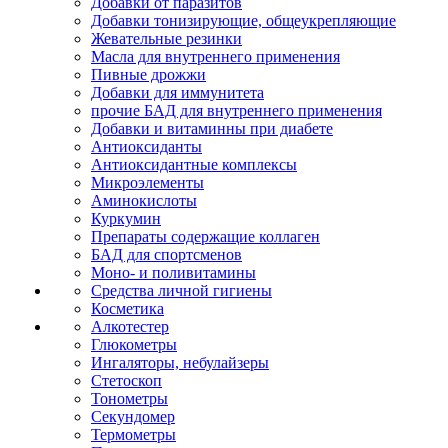
Добавки от паразитов
Добавки тонизирующие, общеукрепляющие
Жевательные резинки
Масла для внутреннего применения
Пивные дрожжи
Добавки для иммунитета
прочие БАД для внутреннего применения
Добавки и витаминны при диабете
Антиоксиданты
Антиоксидантные комплексы
Микроэлементы
Аминокислоты
Куркумин
Препараты содержащие коллаген
БАД для спортсменов
Моно- и поливитамины
Средства личной гигиены
Косметика
Алкотестер
Глюкометры
Ингаляторы, небулайзеры
Стетоскоп
Тонометры
Секундомер
Термометры