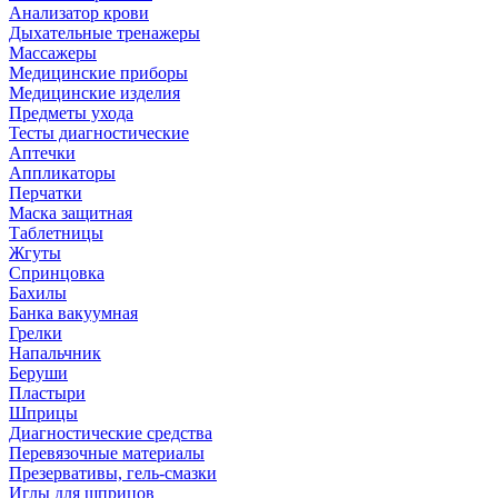
Анализатор крови
Дыхательные тренажеры
Массажеры
Медицинские приборы
Медицинские изделия
Предметы ухода
Тесты диагностические
Аптечки
Аппликаторы
Перчатки
Маска защитная
Таблетницы
Жгуты
Спринцовка
Бахилы
Банка вакуумная
Грелки
Напальчник
Беруши
Пластыри
Шприцы
Диагностические средства
Перевязочные материалы
Презервативы, гель-смазки
Иглы для шприцов