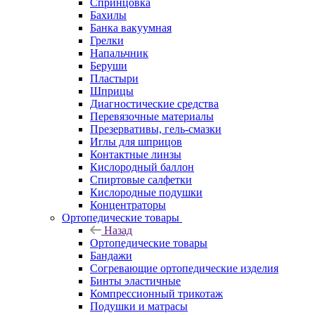
Спринцовка
Бахилы
Банка вакуумная
Грелки
Напальчник
Беруши
Пластыри
Шприцы
Диагностические средства
Перевязочные материалы
Презервативы, гель-смазки
Иглы для шприцов
Контактные линзы
Кислородный баллон
Спиртовые салфетки
Кислородные подушки
Концентраторы
Ортопедические товары
Назад
Ортопедические товары
Бандажи
Согревающие ортопедические изделия
Бинты эластичные
Компрессионный трикотаж
Подушки и матрасы