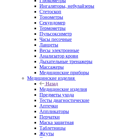
Глюкометры
Ингаляторы, небулайзеры
Стетоскоп
Тонометры
Секундомер
Термометры
Пульсоксиметр
Часы песочные
Ланцеты
Весы электронные
Анализатор крови
Дыхательные тренажеры
Массажеры
Медицинские приборы
Медицинские изделия
Назад
Медицинские изделия
Предметы ухода
Тесты диагностические
Аптечки
Аппликаторы
Перчатки
Маска защитная
Таблетницы
Жгуты