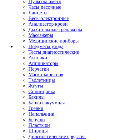
Пульсоксиметр
Часы песочные
Ланцеты
Весы электронные
Анализатор крови
Дыхательные тренажеры
Массажеры
Медицинские приборы
Предметы ухода
Тесты диагностические
Аптечки
Аппликаторы
Перчатки
Маска защитная
Таблетницы
Жгуты
Спринцовка
Бахилы
Банка вакуумная
Грелки
Напальчник
Беруши
Пластыри
Шприцы
Диагностические средства