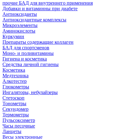
прочие БАД для внутреннего применения
Добавки и витаминны при диабете
Антиоксиданты
Антиоксидантные комплексы
Микроэлементы
Аминокислоты
Куркумин
Препараты содержащие коллаген
БАД для спортсменов
Моно- и поливитамины
Гигиена и косметика
Средства личной гигиены
Косметика
Медтехника
Алкотестер
Глюкометры
Ингаляторы, небулайзеры
Стетоскоп
Тонометры
Секундомер
Термометры
Пульсоксиметр
Часы песочные
Ланцеты
Весы электронные