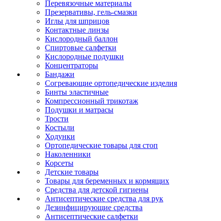
Перевязочные материалы
Презервативы, гель-смазки
Иглы для шприцов
Контактные линзы
Кислородный баллон
Спиртовые салфетки
Кислородные подушки
Концентраторы
Бандажи
Согревающие ортопедические изделия
Бинты эластичные
Компрессионный трикотаж
Подушки и матрасы
Трости
Костыли
Ходунки
Ортопедические товары для стоп
Наколенники
Корсеты
Детские товары
Товары для беременных и кормящих
Средства для детской гигиены
Антисептические средства для рук
Дезинфицирующие средства
Антисептические салфетки