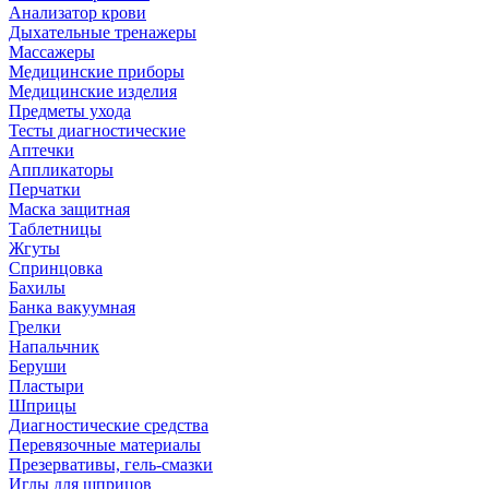
Анализатор крови
Дыхательные тренажеры
Массажеры
Медицинские приборы
Медицинские изделия
Предметы ухода
Тесты диагностические
Аптечки
Аппликаторы
Перчатки
Маска защитная
Таблетницы
Жгуты
Спринцовка
Бахилы
Банка вакуумная
Грелки
Напальчник
Беруши
Пластыри
Шприцы
Диагностические средства
Перевязочные материалы
Презервативы, гель-смазки
Иглы для шприцов