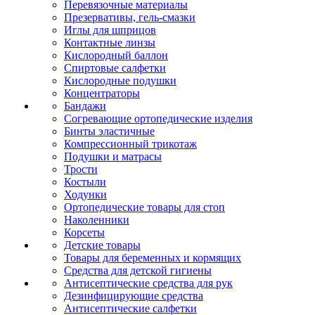
Перевязочные материалы
Презервативы, гель-смазки
Иглы для шприцов
Контактные линзы
Кислородный баллон
Спиртовые салфетки
Кислородные подушки
Концентраторы
Бандажи
Согревающие ортопедические изделия
Бинты эластичные
Компрессионный трикотаж
Подушки и матрасы
Трости
Костыли
Ходунки
Ортопедические товары для стоп
Наколенники
Корсеты
Детские товары
Товары для беременных и кормящих
Средства для детской гигиены
Антисептические средства для рук
Дезинфицирующие средства
Антисептические салфетки