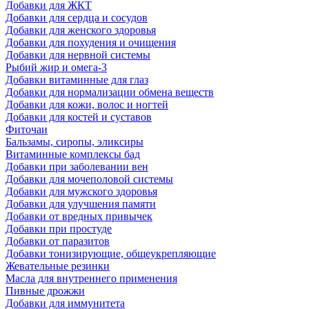
Добавки для ЖКТ
Добавки для сердца и сосудов
Добавки для женского здоровья
Добавки для похудения и очищения
Добавки для нервной системы
Рыбий жир и омега-3
Добавки витаминные для глаз
Добавки для нормализации обмена веществ
Добавки для кожи, волос и ногтей
Добавки для костей и суставов
Фиточаи
Бальзамы, сиропы, эликсиры
Витаминные комплексы бад
Добавки при заболевании вен
Добавки для мочеполовой системы
Добавки для мужского здоровья
Добавки для улучшения памяти
Добавки от вредных привычек
Добавки при простуде
Добавки от паразитов
Добавки тонизирующие, общеукрепляющие
Жевательные резинки
Масла для внутреннего применения
Пивные дрожжи
Добавки для иммунитета