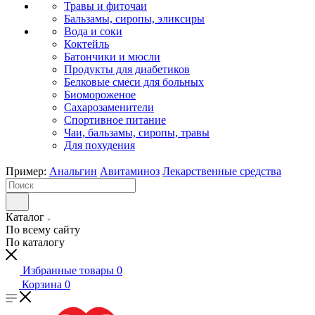
Травы и фиточаи
Бальзамы, сиропы, эликсиры
Вода и соки
Коктейль
Батончики и мюсли
Продукты для диабетиков
Белковые смеси для больных
Биомороженое
Сахарозаменители
Спортивное питание
Чаи, бальзамы, сиропы, травы
Для похудения
Пример:
Анальгин
Авитаминоз
Лекарственные средства
Каталог
По всему сайту
По каталогу
Избранные товары
0
Корзина
0