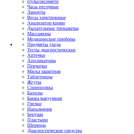
Пульсоксиметр
Часы песочные
Ланцеты
Весы электронные
Анализатор крови
Дыхательные тренажеры
Массажеры
Медицинские приборы
Предметы ухода
Тесты диагностические
Аптечки
Аппликаторы
Перчатки
Маска защитная
Таблетницы
Жгуты
Спринцовка
Бахилы
Банка вакуумная
Грелки
Напальчник
Беруши
Пластыри
Шприцы
Диагностические средства