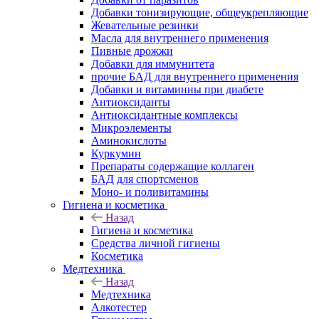
Добавки тонизирующие, общеукрепляющие
Жевательные резинки
Масла для внутреннего применения
Пивные дрожжи
Добавки для иммунитета
прочие БАД для внутреннего применения
Добавки и витаминны при диабете
Антиоксиданты
Антиоксидантные комплексы
Микроэлементы
Аминокислоты
Куркумин
Препараты содержащие коллаген
БАД для спортсменов
Моно- и поливитамины
Гигиена и косметика
Назад
Гигиена и косметика
Средства личной гигиены
Косметика
Медтехника
Назад
Медтехника
Алкотестер