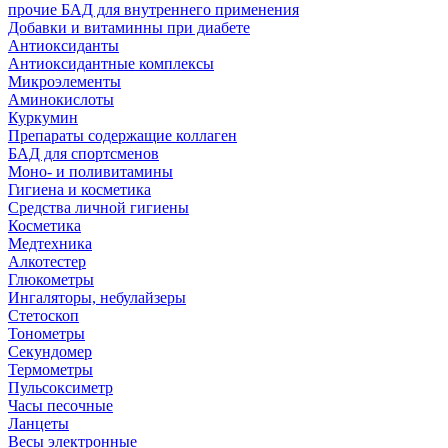
прочие БАД для внутреннего применения
Добавки и витаминны при диабете
Антиоксиданты
Антиоксидантные комплексы
Микроэлементы
Аминокислоты
Куркумин
Препараты содержащие коллаген
БАД для спортсменов
Моно- и поливитамины
Гигиена и косметика
Средства личной гигиены
Косметика
Медтехника
Алкотестер
Глюкометры
Ингаляторы, небулайзеры
Стетоскоп
Тонометры
Секундомер
Термометры
Пульсоксиметр
Часы песочные
Ланцеты
Весы электронные