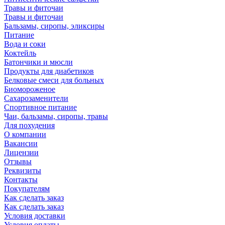
Травы и фиточаи
Травы и фиточаи
Бальзамы, сиропы, эликсиры
Питание
Вода и соки
Коктейль
Батончики и мюсли
Продукты для диабетиков
Белковые смеси для больных
Биомороженое
Сахарозаменители
Спортивное питание
Чаи, бальзамы, сиропы, травы
Для похудения
О компании
Вакансии
Лицензии
Отзывы
Реквизиты
Контакты
Покупателям
Как сделать заказ
Как сделать заказ
Условия доставки
Условия оплаты