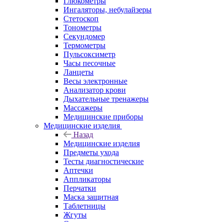
Глюкометры
Ингаляторы, небулайзеры
Стетоскоп
Тонометры
Секундомер
Термометры
Пульсоксиметр
Часы песочные
Ланцеты
Весы электронные
Анализатор крови
Дыхательные тренажеры
Массажеры
Медицинские приборы
Медицинские изделия
Назад
Медицинские изделия
Предметы ухода
Тесты диагностические
Аптечки
Аппликаторы
Перчатки
Маска защитная
Таблетницы
Жгуты