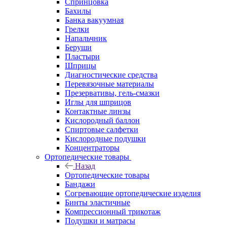
Спринцовка
Бахилы
Банка вакуумная
Грелки
Напальчник
Беруши
Пластыри
Шприцы
Диагностические средства
Перевязочные материалы
Презервативы, гель-смазки
Иглы для шприцов
Контактные линзы
Кислородный баллон
Спиртовые салфетки
Кислородные подушки
Концентраторы
Ортопедические товары
Назад
Ортопедические товары
Бандажи
Согревающие ортопедические изделия
Бинты эластичные
Компрессионный трикотаж
Подушки и матрасы