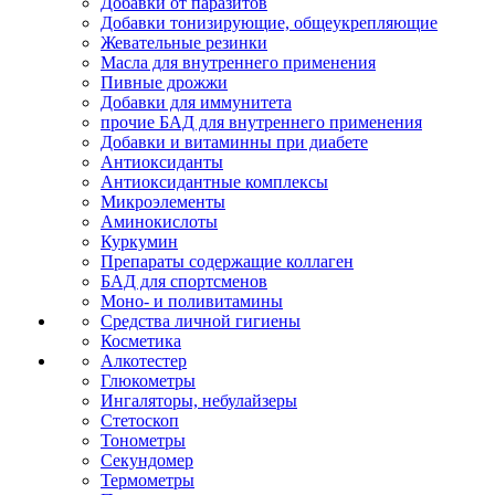
Добавки от паразитов
Добавки тонизирующие, общеукрепляющие
Жевательные резинки
Масла для внутреннего применения
Пивные дрожжи
Добавки для иммунитета
прочие БАД для внутреннего применения
Добавки и витаминны при диабете
Антиоксиданты
Антиоксидантные комплексы
Микроэлементы
Аминокислоты
Куркумин
Препараты содержащие коллаген
БАД для спортсменов
Моно- и поливитамины
Средства личной гигиены
Косметика
Алкотестер
Глюкометры
Ингаляторы, небулайзеры
Стетоскоп
Тонометры
Секундомер
Термометры