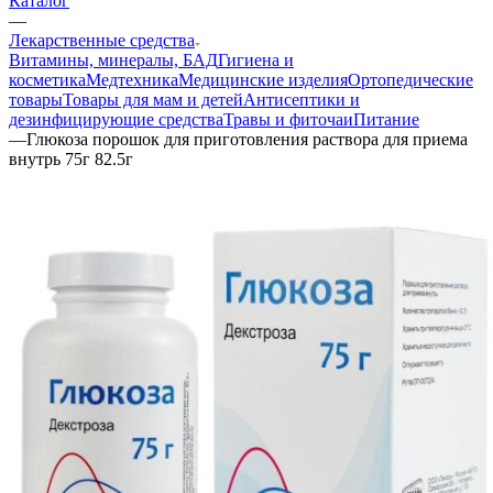
Каталог
—
Лекарственные средства
Витамины, минералы, БАД
Гигиена и
косметика
Медтехника
Медицинские изделия
Ортопедические
товары
Товары для мам и детей
Антисептики и
дезинфицирующие средства
Травы и фиточаи
Питание
—
Глюкоза порошок для приготовления раствора для приема
внутрь 75г 82.5г