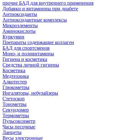
прочие БАД для внутреннего применения
Добавки и витаминны при диабете
Антиоксиданты
Антиоксидантные комплексы
Микроэлементы
Аминокислоты
Куркумин
Препараты содержащие коллаген
БАД для спортсменов
Моно- и поливитамины
Гигиена и косметика
Средства личной гигиены
Косметика
Медтехника
Алкотестер
Глюкометры
Ингаляторы, небулайзеры
Стетоскоп
Тонометры
Секундомер
Термометры
Пульсоксиметр
Часы песочные
Ланцеты
Весы электронные