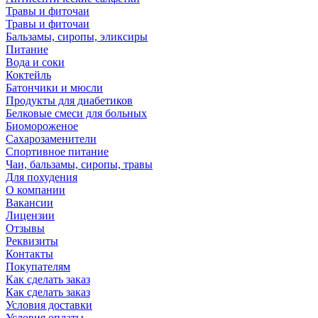
Травы и фиточаи
Травы и фиточаи
Бальзамы, сиропы, эликсиры
Питание
Вода и соки
Коктейль
Батончики и мюсли
Продукты для диабетиков
Белковые смеси для больных
Биомороженое
Сахарозаменители
Спортивное питание
Чаи, бальзамы, сиропы, травы
Для похудения
О компании
Вакансии
Лицензии
Отзывы
Реквизиты
Контакты
Покупателям
Как сделать заказ
Как сделать заказ
Условия доставки
Условия оплаты