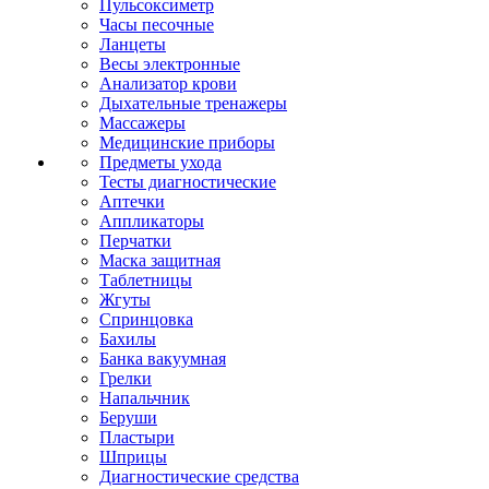
Пульсоксиметр
Часы песочные
Ланцеты
Весы электронные
Анализатор крови
Дыхательные тренажеры
Массажеры
Медицинские приборы
Предметы ухода
Тесты диагностические
Аптечки
Аппликаторы
Перчатки
Маска защитная
Таблетницы
Жгуты
Спринцовка
Бахилы
Банка вакуумная
Грелки
Напальчник
Беруши
Пластыри
Шприцы
Диагностические средства