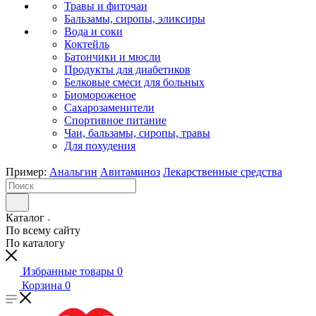
Травы и фиточаи
Бальзамы, сиропы, эликсиры
Вода и соки
Коктейль
Батончики и мюсли
Продукты для диабетиков
Белковые смеси для больных
Биомороженое
Сахарозаменители
Спортивное питание
Чаи, бальзамы, сиропы, травы
Для похудения
Пример:
Анальгин
Авитаминоз
Лекарственные средства
Каталог
По всему сайту
По каталогу
Избранные товары
0
Корзина
0