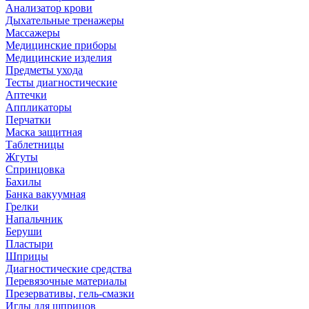
Анализатор крови
Дыхательные тренажеры
Массажеры
Медицинские приборы
Медицинские изделия
Предметы ухода
Тесты диагностические
Аптечки
Аппликаторы
Перчатки
Маска защитная
Таблетницы
Жгуты
Спринцовка
Бахилы
Банка вакуумная
Грелки
Напальчник
Беруши
Пластыри
Шприцы
Диагностические средства
Перевязочные материалы
Презервативы, гель-смазки
Иглы для шприцов