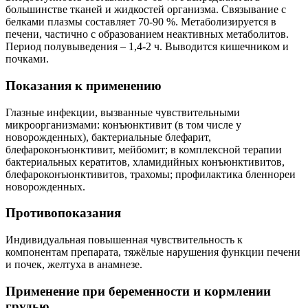
большинстве тканей и жидкостей организма. Связывание с
белками плазмы составляет 70-90 %. Метаболизируется в
печени, частично с образованием неактивных метаболитов.
Период полувыведения – 1,4-2 ч. Выводится кишечником и
почками.
Показания к применению
Глазные инфекции, вызванные чувствительными
микроорганизмами: конъюнктивит (в том числе у
новорожденных), бактериальные блефарит,
блефароконъюнктивит, мейбомит; в комплексной терапии
бактериальных кератитов, хламидийных конъюнктивитов,
блефароконъюнктивитов, трахомы; профилактика бленнореи
новорожденных.
Противопоказания
Индивидуальная повышенная чувствительность к
компонентам препарата, тяжёлые нарушения функции печени
и почек, желтуха в анамнезе.
Применение при беременности и кормлении
грудью