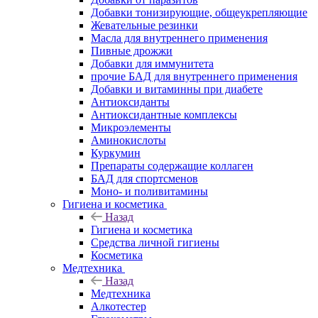
Добавки тонизирующие, общеукрепляющие
Жевательные резинки
Масла для внутреннего применения
Пивные дрожжи
Добавки для иммунитета
прочие БАД для внутреннего применения
Добавки и витаминны при диабете
Антиоксиданты
Антиоксидантные комплексы
Микроэлементы
Аминокислоты
Куркумин
Препараты содержащие коллаген
БАД для спортсменов
Моно- и поливитамины
Гигиена и косметика
Назад
Гигиена и косметика
Средства личной гигиены
Косметика
Медтехника
Назад
Медтехника
Алкотестер