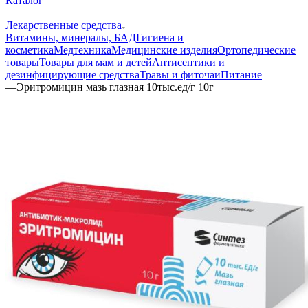
Каталог
—
Лекарственные средства
Витамины, минералы, БАД
Гигиена и
косметика
Медтехника
Медицинские изделия
Ортопедические
товары
Товары для мам и детей
Антисептики и
дезинфицирующие средства
Травы и фиточаи
Питание
—
Эритромицин мазь глазная 10тыс.ед/г 10г