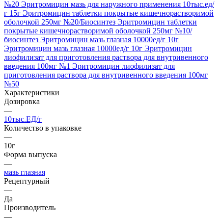
№20
Эритромицин мазь для наружного применения 10тыс.ед/
г 15г
Эритромицин таблетки покрытые кишечнорастворимой
оболочкой 250мг №20/Биосинтез
Эритромицин таблетки
покрытые кишечнорастворимой оболочкой 250мг №10/
биосинтез
Эритромицин мазь глазная 10000ед/г 10г
Эритромицин мазь глазная 10000ед/г 10г
Эритромицин
лиофилизат для приготовления раствора для внутривенного
введения 100мг №1
Эритромицин лиофилизат для
приготовления раствора для внутривенного введения 100мг
№50
Характеристики
Дозировка
—
10тыс.ЕД/г
Количество в упаковке
—
10г
Форма выпуска
—
мазь глазная
Рецептурный
—
Да
Производитель
—