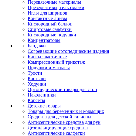
Перевязочные материалы
Презервативы, гель-смазки
Иглы для шприцов
Контактные линзы
Кислородный баллон
Спиртовые салфетки
Кислородные подушки
Концентраторы
Бандажи
Согревающие ортопедические изделия
Бинты эластичные
Компрессионный трикотаж
Подушки и матрасы
Трости
Костыли
Ходунки
Ортопедические товары для стоп
Наколенники
Корсеты
Детские товары
Товары для беременных и кормящих
Средства для детской гигиены
Антисептические средства для рук
Дезинфицирующие средства
Антисептические салфетки