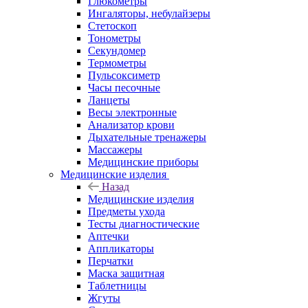
Глюкометры
Ингаляторы, небулайзеры
Стетоскоп
Тонометры
Секундомер
Термометры
Пульсоксиметр
Часы песочные
Ланцеты
Весы электронные
Анализатор крови
Дыхательные тренажеры
Массажеры
Медицинские приборы
Медицинские изделия
Назад
Медицинские изделия
Предметы ухода
Тесты диагностические
Аптечки
Аппликаторы
Перчатки
Маска защитная
Таблетницы
Жгуты