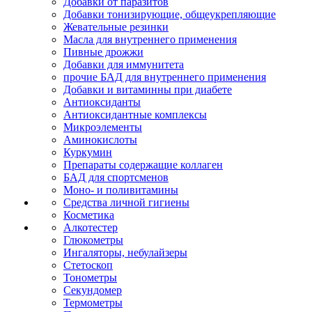
Добавки от паразитов
Добавки тонизирующие, общеукрепляющие
Жевательные резинки
Масла для внутреннего применения
Пивные дрожжи
Добавки для иммунитета
прочие БАД для внутреннего применения
Добавки и витаминны при диабете
Антиоксиданты
Антиоксидантные комплексы
Микроэлементы
Аминокислоты
Куркумин
Препараты содержащие коллаген
БАД для спортсменов
Моно- и поливитамины
Средства личной гигиены
Косметика
Алкотестер
Глюкометры
Ингаляторы, небулайзеры
Стетоскоп
Тонометры
Секундомер
Термометры