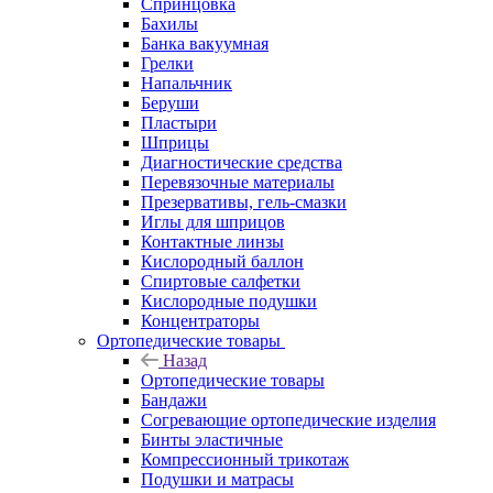
Спринцовка
Бахилы
Банка вакуумная
Грелки
Напальчник
Беруши
Пластыри
Шприцы
Диагностические средства
Перевязочные материалы
Презервативы, гель-смазки
Иглы для шприцов
Контактные линзы
Кислородный баллон
Спиртовые салфетки
Кислородные подушки
Концентраторы
Ортопедические товары
Назад
Ортопедические товары
Бандажи
Согревающие ортопедические изделия
Бинты эластичные
Компрессионный трикотаж
Подушки и матрасы