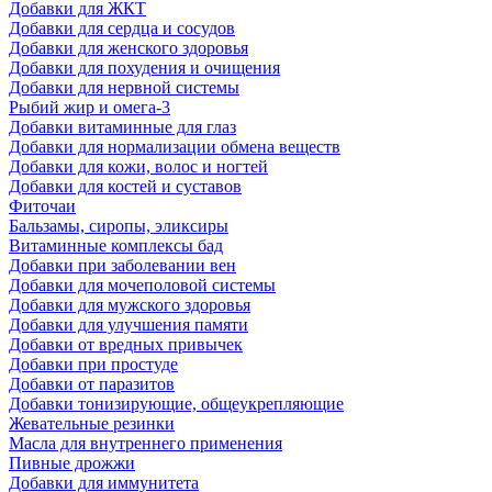
Добавки для ЖКТ
Добавки для сердца и сосудов
Добавки для женского здоровья
Добавки для похудения и очищения
Добавки для нервной системы
Рыбий жир и омега-3
Добавки витаминные для глаз
Добавки для нормализации обмена веществ
Добавки для кожи, волос и ногтей
Добавки для костей и суставов
Фиточаи
Бальзамы, сиропы, эликсиры
Витаминные комплексы бад
Добавки при заболевании вен
Добавки для мочеполовой системы
Добавки для мужского здоровья
Добавки для улучшения памяти
Добавки от вредных привычек
Добавки при простуде
Добавки от паразитов
Добавки тонизирующие, общеукрепляющие
Жевательные резинки
Масла для внутреннего применения
Пивные дрожжи
Добавки для иммунитета