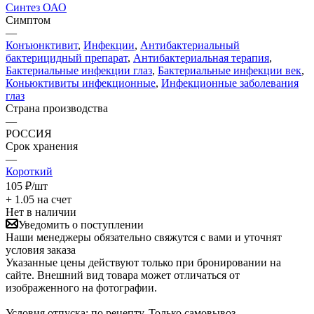
Синтез ОАО
Симптом
—
Конъюнктивит
,
Инфекции
,
Антибактериальный
бактерицидный препарат
,
Антибактериальная терапия
,
Бактериальные инфекции глаз
,
Бактериальные инфекции век
,
Коньюктивиты инфекционные
,
Инфекционные заболевания
глаз
Страна производства
—
РОССИЯ
Срок хранения
—
Короткий
105
₽
/шт
+ 1.05 на счет
Нет в наличии
Уведомить о поступлении
Наши менеджеры обязательно свяжутся с вами и уточнят
условия заказа
Указанные цены действуют только при бронировании на
сайте. Внешний вид товара может отличаться от
изображенного на фотографии.
Условия отпуска: по рецепту. Только самовывоз.