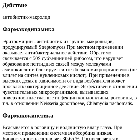
Действие
антибиотик-макролид
Фармакодинамика
Эритромицин - антибиотик из группы макролидов,
продуцируемый Streptomyces При местном применении
оказывает антибактериальное действие. Обратимо
связывается с 50S субъединицей рибосом, что нарушает
образование пептидных связей между молекулами
аминокислот и блокирует синтез белков микроорганизмов (не
влияет на синтез нуклеиновых кислот). При применении в
высоких дозах в зависимости от вида возбудителя может
проявлять бактерицидное действие. Эффективен в отношении
чувствительных микроорганизмов, вызывающих
поверхностные глазные инфекции конъюнктивы, роговицы, в
т.ч. в отношении Neisseria gonorrhoeae, Chlamydia trachomatis.
Фармакокинетика
Всасывается в роговицу и водянистую влагу глаза. При
местном применении системная абсорбция низкая.
Биодоступность составляет 30-65 %. Распределяется в