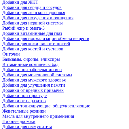
Добавки для ЖКТ
Добавки для сердца и сосудов
Добавки для женского здоровья
Добавки для похудения и очищения
Добавки для нервной системы
Рыбий жир и омега-3
Добавки витаминные для глаз
Добавки для нормализации обмена веществ
Добавки для кожи, волос и ногтей
Добавки для костей и суставов
Фиточаи
Бальзамы, сиропы, эликсиры
Витаминные комплексы бад
Добавки при заболевании вен
Добавки для мочеполовой системы
Добавки для мужского здоровья
Добавки для улучшения памяти
Добавки от вредных привычек
Добавки при простуде
Добавки от паразитов
Добавки тонизирующие, общеукрепляющие
Жевательные резинки
Масла для внутреннего применения
Пивные дрожжи
Добавки для иммунитета