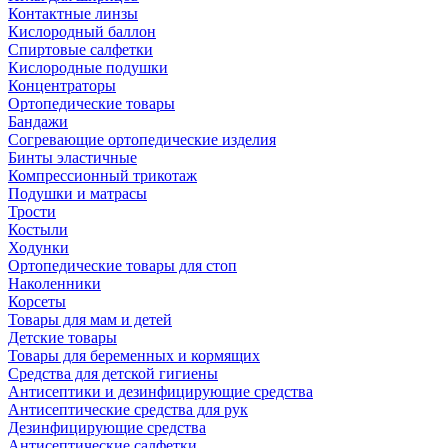
Контактные линзы
Кислородный баллон
Спиртовые салфетки
Кислородные подушки
Концентраторы
Ортопедические товары
Бандажи
Согревающие ортопедические изделия
Бинты эластичные
Компрессионный трикотаж
Подушки и матрасы
Трости
Костыли
Ходунки
Ортопедические товары для стоп
Наколенники
Корсеты
Товары для мам и детей
Детские товары
Товары для беременных и кормящих
Средства для детской гигиены
Антисептики и дезинфицирующие средства
Антисептические средства для рук
Дезинфицирующие средства
Антисептические салфетки