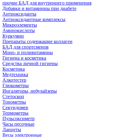
прочие БАД для внутреннего применения
Добавки и витаминны при диабете
Антиоксиданты
Антиоксидантные комплексы
Микроэлементы
Аминокислоты
Куркумин
Препараты содержащие коллаген
БАД для спортсменов
Моно- и поливитамины
Гигиена и косметика
Средства личной гигиены
Косметика
Медтехника
Алкотестер
Глюкометры
Ингаляторы, небулайзеры
Стетоскоп
Тонометры
Секундомер
Термометры
Пульсоксиметр
Часы песочные
Ланцеты
Весы электронные