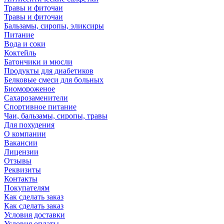
Травы и фиточаи
Травы и фиточаи
Бальзамы, сиропы, эликсиры
Питание
Вода и соки
Коктейль
Батончики и мюсли
Продукты для диабетиков
Белковые смеси для больных
Биомороженое
Сахарозаменители
Спортивное питание
Чаи, бальзамы, сиропы, травы
Для похудения
О компании
Вакансии
Лицензии
Отзывы
Реквизиты
Контакты
Покупателям
Как сделать заказ
Как сделать заказ
Условия доставки
Условия оплаты