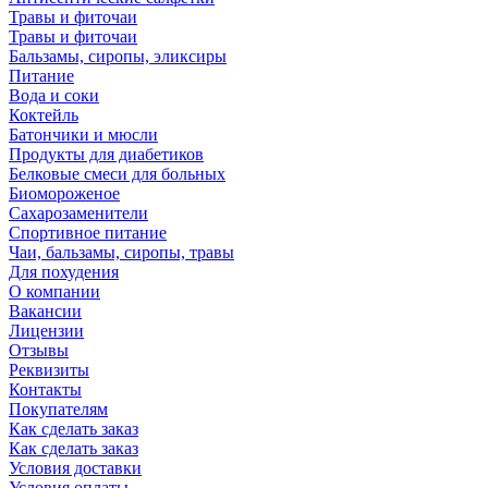
Травы и фиточаи
Травы и фиточаи
Бальзамы, сиропы, эликсиры
Питание
Вода и соки
Коктейль
Батончики и мюсли
Продукты для диабетиков
Белковые смеси для больных
Биомороженое
Сахарозаменители
Спортивное питание
Чаи, бальзамы, сиропы, травы
Для похудения
О компании
Вакансии
Лицензии
Отзывы
Реквизиты
Контакты
Покупателям
Как сделать заказ
Как сделать заказ
Условия доставки
Условия оплаты