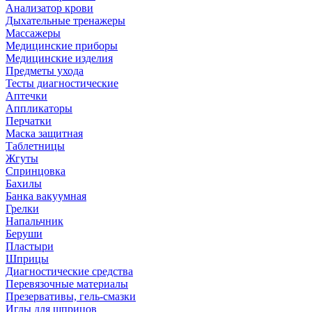
Анализатор крови
Дыхательные тренажеры
Массажеры
Медицинские приборы
Медицинские изделия
Предметы ухода
Тесты диагностические
Аптечки
Аппликаторы
Перчатки
Маска защитная
Таблетницы
Жгуты
Спринцовка
Бахилы
Банка вакуумная
Грелки
Напальчник
Беруши
Пластыри
Шприцы
Диагностические средства
Перевязочные материалы
Презервативы, гель-смазки
Иглы для шприцов