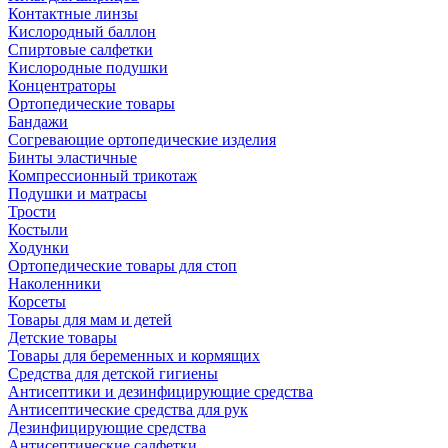
Контактные линзы
Кислородный баллон
Спиртовые салфетки
Кислородные подушки
Концентраторы
Ортопедические товары
Бандажи
Согревающие ортопедические изделия
Бинты эластичные
Компрессионный трикотаж
Подушки и матрасы
Трости
Костыли
Ходунки
Ортопедические товары для стоп
Наколенники
Корсеты
Товары для мам и детей
Детские товары
Товары для беременных и кормящих
Средства для детской гигиены
Антисептики и дезинфицирующие средства
Антисептические средства для рук
Дезинфицирующие средства
Антисептические салфетки