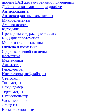
прочие БАД для внутреннего применения
Добавки и витаминны при диабете
Антиоксиданты
Антиоксидантные комплексы
Микроэлементы
Аминокислоты
Куркумин
Препараты содержащие коллаген
БАД для спортсменов
Моно- и поливитамины
Гигиена и косметика
Средства личной гигиены
Косметика
Медтехника
Алкотестер
Глюкометры
Ингаляторы, небулайзеры
Стетоскоп
Тонометры
Секундомер
Термометры
Пульсоксиметр
Часы песочные
Ланцеты
Весы электронные