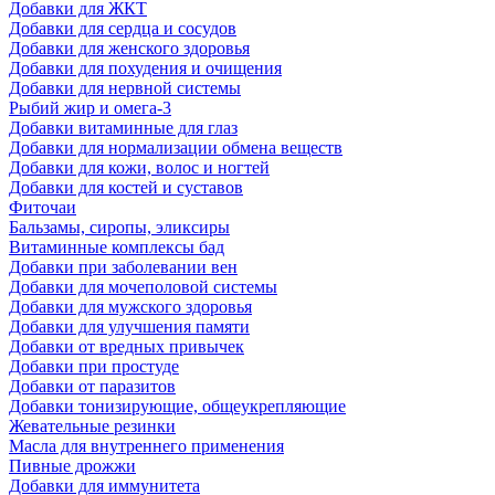
Добавки для ЖКТ
Добавки для сердца и сосудов
Добавки для женского здоровья
Добавки для похудения и очищения
Добавки для нервной системы
Рыбий жир и омега-3
Добавки витаминные для глаз
Добавки для нормализации обмена веществ
Добавки для кожи, волос и ногтей
Добавки для костей и суставов
Фиточаи
Бальзамы, сиропы, эликсиры
Витаминные комплексы бад
Добавки при заболевании вен
Добавки для мочеполовой системы
Добавки для мужского здоровья
Добавки для улучшения памяти
Добавки от вредных привычек
Добавки при простуде
Добавки от паразитов
Добавки тонизирующие, общеукрепляющие
Жевательные резинки
Масла для внутреннего применения
Пивные дрожжи
Добавки для иммунитета