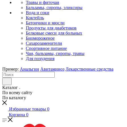
Травы и фиточаи
Бальзамы, сиропы, эликсиры
Вода и соки
Коктейль
Батончики и мюсли
Продукты для диабетиков
Белковые смеси для больных
Биомороженое
Сахарозаменители
Спортивное питание
Чаи, бальзамы, сиропы, травы
Для похудения
Пример:
Анальгин
Авитаминоз
Лекарственные средства
Каталог
По всему сайту
По каталогу
Избранные товары
0
Корзина
0