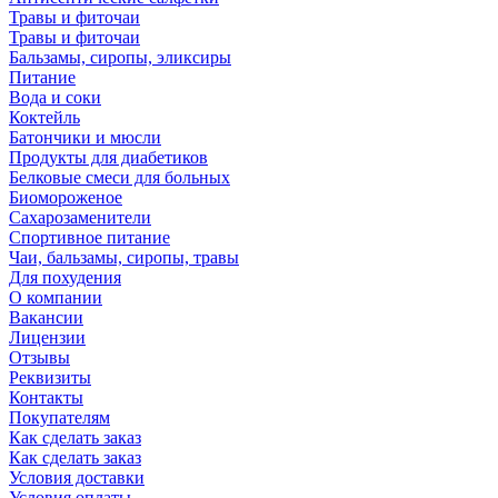
Травы и фиточаи
Травы и фиточаи
Бальзамы, сиропы, эликсиры
Питание
Вода и соки
Коктейль
Батончики и мюсли
Продукты для диабетиков
Белковые смеси для больных
Биомороженое
Сахарозаменители
Спортивное питание
Чаи, бальзамы, сиропы, травы
Для похудения
О компании
Вакансии
Лицензии
Отзывы
Реквизиты
Контакты
Покупателям
Как сделать заказ
Как сделать заказ
Условия доставки
Условия оплаты