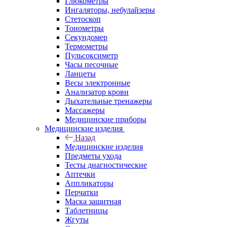
Глюкометры
Ингаляторы, небулайзеры
Стетоскоп
Тонометры
Секундомер
Термометры
Пульсоксиметр
Часы песочные
Ланцеты
Весы электронные
Анализатор крови
Дыхательные тренажеры
Массажеры
Медицинские приборы
Медицинские изделия
Назад
Медицинские изделия
Предметы ухода
Тесты диагностические
Аптечки
Аппликаторы
Перчатки
Маска защитная
Таблетницы
Жгуты