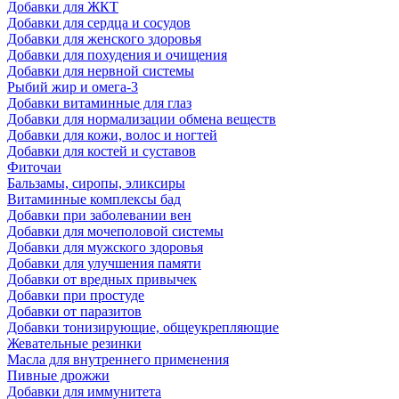
Добавки для ЖКТ
Добавки для сердца и сосудов
Добавки для женского здоровья
Добавки для похудения и очищения
Добавки для нервной системы
Рыбий жир и омега-3
Добавки витаминные для глаз
Добавки для нормализации обмена веществ
Добавки для кожи, волос и ногтей
Добавки для костей и суставов
Фиточаи
Бальзамы, сиропы, эликсиры
Витаминные комплексы бад
Добавки при заболевании вен
Добавки для мочеполовой системы
Добавки для мужского здоровья
Добавки для улучшения памяти
Добавки от вредных привычек
Добавки при простуде
Добавки от паразитов
Добавки тонизирующие, общеукрепляющие
Жевательные резинки
Масла для внутреннего применения
Пивные дрожжи
Добавки для иммунитета