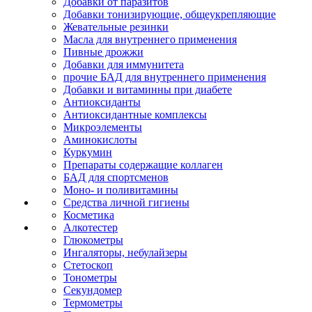
Добавки от паразитов
Добавки тонизирующие, общеукрепляющие
Жевательные резинки
Масла для внутреннего применения
Пивные дрожжи
Добавки для иммунитета
прочие БАД для внутреннего применения
Добавки и витаминны при диабете
Антиоксиданты
Антиоксидантные комплексы
Микроэлементы
Аминокислоты
Куркумин
Препараты содержащие коллаген
БАД для спортсменов
Моно- и поливитамины
Средства личной гигиены
Косметика
Алкотестер
Глюкометры
Ингаляторы, небулайзеры
Стетоскоп
Тонометры
Секундомер
Термометры