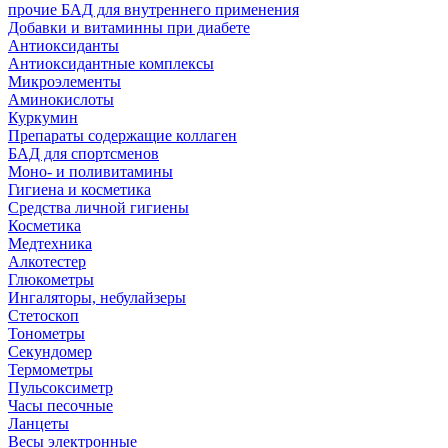
прочие БАД для внутреннего применения
Добавки и витаминны при диабете
Антиоксиданты
Антиоксидантные комплексы
Микроэлементы
Аминокислоты
Куркумин
Препараты содержащие коллаген
БАД для спортсменов
Моно- и поливитамины
Гигиена и косметика
Средства личной гигиены
Косметика
Медтехника
Алкотестер
Глюкометры
Ингаляторы, небулайзеры
Стетоскоп
Тонометры
Секундомер
Термометры
Пульсоксиметр
Часы песочные
Ланцеты
Весы электронные