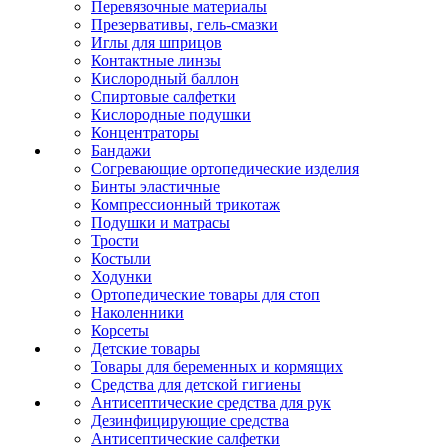
Перевязочные материалы
Презервативы, гель-смазки
Иглы для шприцов
Контактные линзы
Кислородный баллон
Спиртовые салфетки
Кислородные подушки
Концентраторы
Бандажи
Согревающие ортопедические изделия
Бинты эластичные
Компрессионный трикотаж
Подушки и матрасы
Трости
Костыли
Ходунки
Ортопедические товары для стоп
Наколенники
Корсеты
Детские товары
Товары для беременных и кормящих
Средства для детской гигиены
Антисептические средства для рук
Дезинфицирующие средства
Антисептические салфетки