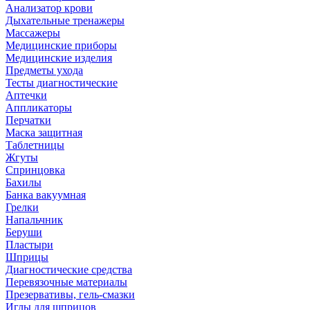
Анализатор крови
Дыхательные тренажеры
Массажеры
Медицинские приборы
Медицинские изделия
Предметы ухода
Тесты диагностические
Аптечки
Аппликаторы
Перчатки
Маска защитная
Таблетницы
Жгуты
Спринцовка
Бахилы
Банка вакуумная
Грелки
Напальчник
Беруши
Пластыри
Шприцы
Диагностические средства
Перевязочные материалы
Презервативы, гель-смазки
Иглы для шприцов