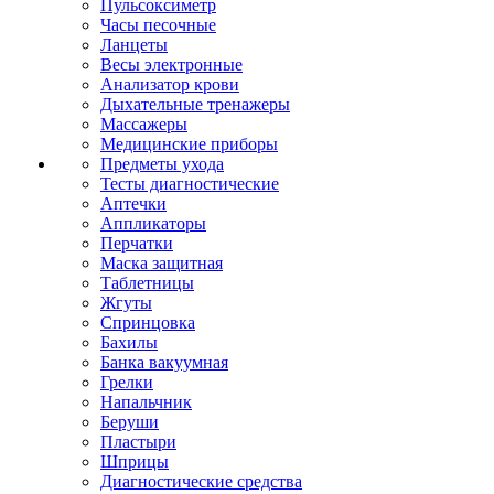
Пульсоксиметр
Часы песочные
Ланцеты
Весы электронные
Анализатор крови
Дыхательные тренажеры
Массажеры
Медицинские приборы
Предметы ухода
Тесты диагностические
Аптечки
Аппликаторы
Перчатки
Маска защитная
Таблетницы
Жгуты
Спринцовка
Бахилы
Банка вакуумная
Грелки
Напальчник
Беруши
Пластыри
Шприцы
Диагностические средства