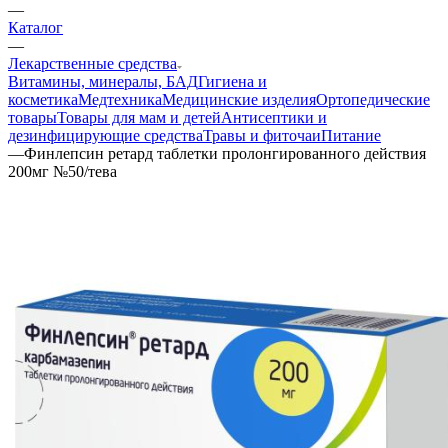
—
Каталог
—
Лекарственные средства
Витамины, минералы, БАД
Гигиена и
косметика
Медтехника
Медицинские изделия
Ортопедические
товары
Товары для мам и детей
Антисептики и
дезинфицирующие средства
Травы и фиточаи
Питание
—
Финлепсин ретард таблетки пролонгированного действия
200мг №50/тева