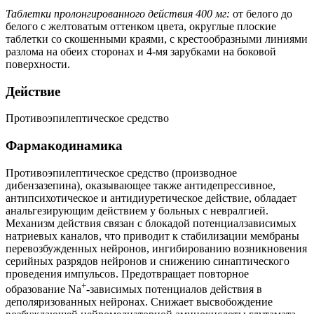
Таблетки пролонгированного действия 400 мг:
от белого до
белого с желтоватым оттенком цвета, округлые плоские
таблетки со скошенными краями, с крестообразными линиями
разлома на обеих сторонах и 4-мя зарубками на боковой
поверхности.
Действие
Противоэпилептическое средство
Фармакодинамика
Противоэпилептическое средство (производное
дибензазепина), оказывающее также антидепрессивное,
антипсихотическое и антидиуретическое действие, обладает
анальгезирующим действием у больных с невралгией.
Механизм действия связан с блокадой потенциалзависимых
натриевых каналов, что приводит к стабилизации мембраны
перевозбужденных нейронов, ингибированию возникновения
серийных разрядов нейронов и снижению синаптического
проведения импульсов. Предотвращает повторное
+
образование Na
-зависимых потенциалов действия в
деполяризованных нейронах. Снижает высвобождение