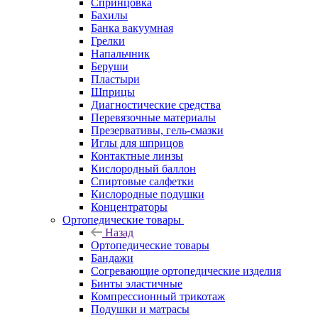
Спринцовка
Бахилы
Банка вакуумная
Грелки
Напальчник
Беруши
Пластыри
Шприцы
Диагностические средства
Перевязочные материалы
Презервативы, гель-смазки
Иглы для шприцов
Контактные линзы
Кислородный баллон
Спиртовые салфетки
Кислородные подушки
Концентраторы
Ортопедические товары
Назад
Ортопедические товары
Бандажи
Согревающие ортопедические изделия
Бинты эластичные
Компрессионный трикотаж
Подушки и матрасы