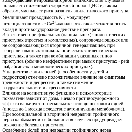
возбуждающей нейромедиаторной аминокислоты глутамата,
повышает сниженный судорожный порог ЦНС и, таким
образом, уменьшает риск развития эпилептического приступа.
+
Увеличивает проводимость К
, модулирует
2+
потенциалзависимые Са
-каналы, что также может вносить
вклад в противосудорожное действие препарата.
Эффективен при фокальных (парциальных) эпилептических
приступах (простых и комплексных), сопровождающихся или
не сопровождающихся вторичной генерализацией, при
генерализованных тонико-клонических эпилептических
приступах, а также при комбинации указанных типов
приступов (обычно неэффективен при малых приступах - petit
mal, абсансах и миоклонических приступах).
У пациентов с эпилепсией (в особенности у детей и
подростков) отмечено положительное влияние на симптомы
тревожности и депрессии, а также снижение
раздражительности и агрессивности.
Влияние на когнитивную функцию и психомоторные
показатели зависит от дозы. Начало противосудорожного
эффекта варьирует от нескольких часов до нескольких дней
(иногда до 1 месяца вследствие аутоиндукции метаболизма).
При эссенциальной и вторичной невралгии тройничного
нерва карбамазепин в большинстве случаев предупреждает
появление болевых приступов.
Ослабление болей при невралгии тройничного нерва