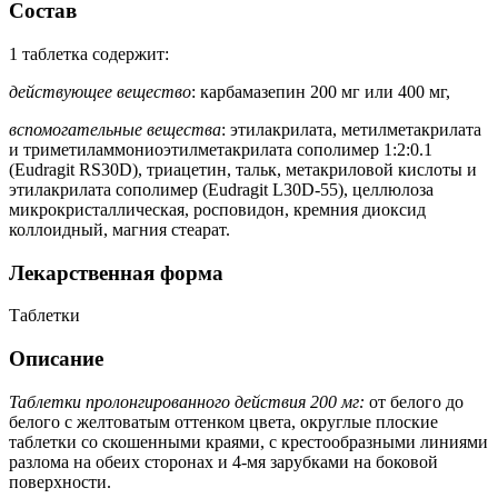
Состав
1 таблетка содержит:
действующее вещество
: карбамазепин 200 мг или 400 мг,
вспомогательные вещества
: этилакрилата, метилметакрилата
и триметиламмониоэтилметакрилата сополимер 1:2:0.1
(Eudragit RS30D), триацетин, тальк, метакриловой кислоты и
этилакрилата сополимер (Eudragit L30D-55), целлюлоза
микрокристаллическая, росповидон, кремния диоксид
коллоидный, магния стеарат.
Лекарственная форма
Таблетки
Описание
Таблетки пролонгированного действия 200 мг:
от белого до
белого с желтоватым оттенком цвета, округлые плоские
таблетки со скошенными краями, с крестообразными линиями
разлома на обеих сторонах и 4-мя зарубками на боковой
поверхности.