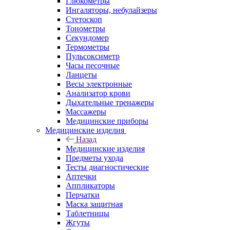
Глюкометры
Ингаляторы, небулайзеры
Стетоскоп
Тонометры
Секундомер
Термометры
Пульсоксиметр
Часы песочные
Ланцеты
Весы электронные
Анализатор крови
Дыхательные тренажеры
Массажеры
Медицинские приборы
Медицинские изделия
Назад
Медицинские изделия
Предметы ухода
Тесты диагностические
Аптечки
Аппликаторы
Перчатки
Маска защитная
Таблетницы
Жгуты