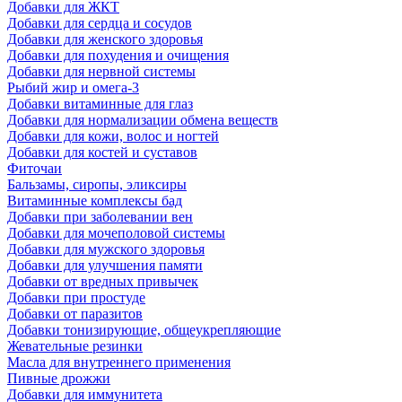
Добавки для ЖКТ
Добавки для сердца и сосудов
Добавки для женского здоровья
Добавки для похудения и очищения
Добавки для нервной системы
Рыбий жир и омега-3
Добавки витаминные для глаз
Добавки для нормализации обмена веществ
Добавки для кожи, волос и ногтей
Добавки для костей и суставов
Фиточаи
Бальзамы, сиропы, эликсиры
Витаминные комплексы бад
Добавки при заболевании вен
Добавки для мочеполовой системы
Добавки для мужского здоровья
Добавки для улучшения памяти
Добавки от вредных привычек
Добавки при простуде
Добавки от паразитов
Добавки тонизирующие, общеукрепляющие
Жевательные резинки
Масла для внутреннего применения
Пивные дрожжи
Добавки для иммунитета