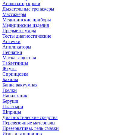
Анализатор крови
Дыхательные тренажеры
Массажеры
Медицинские приборы
Медицинские изделия
Предметы ухода
Тесты диагностические
Аптечки
Аппликаторы
Перчатки
Маска защитная
Таблетницы
Жгуты
Спринцовка
Бахилы
Банка вакуумная
Грелки
Напальчник
Беруши
Пластыри
Шприцы
Диагностические средства
Перевязочные материалы
Презервативы, гель-смазки
Иглы для шприцов