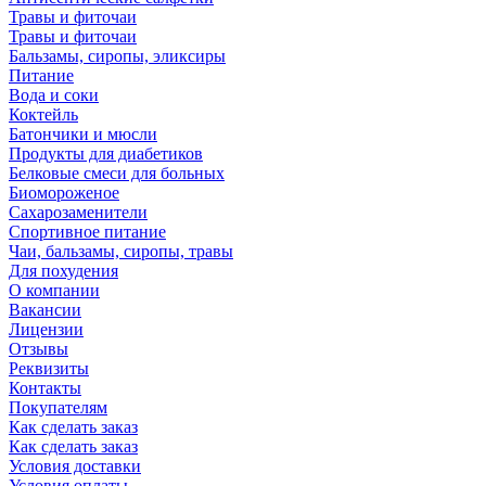
Травы и фиточаи
Травы и фиточаи
Бальзамы, сиропы, эликсиры
Питание
Вода и соки
Коктейль
Батончики и мюсли
Продукты для диабетиков
Белковые смеси для больных
Биомороженое
Сахарозаменители
Спортивное питание
Чаи, бальзамы, сиропы, травы
Для похудения
О компании
Вакансии
Лицензии
Отзывы
Реквизиты
Контакты
Покупателям
Как сделать заказ
Как сделать заказ
Условия доставки
Условия оплаты