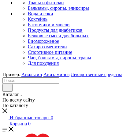
Травы и фиточаи
Бальзамы, сиропы, эликсиры
Вода и соки
Коктейль
Батончики и мюсли
Продукты для диабетиков
Белковые смеси для больных
Биомороженое
Сахарозаменители
Спортивное питание
Чаи, бальзамы, сиропы, травы
Для похудения
Пример:
Анальгин
Авитаминоз
Лекарственные средства
Каталог
По всему сайту
По каталогу
Избранные товары
0
Корзина
0