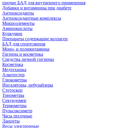
прочие БАД для внутреннего применения
Добавки и витаминны при диабете
Антиоксиданты
Антиоксидантные комплексы
Микроэлементы
Аминокислоты
Куркумин
Препараты содержащие коллаген
БАД для спортсменов
Моно- и поливитамины
Гигиена и косметика
Средства личной гигиены
Косметика
Медтехника
Алкотестер
Глюкометры
Ингаляторы, небулайзеры
Стетоскоп
Тонометры
Секундомер
Термометры
Пульсоксиметр
Часы песочные
Ланцеты
Весы электронные