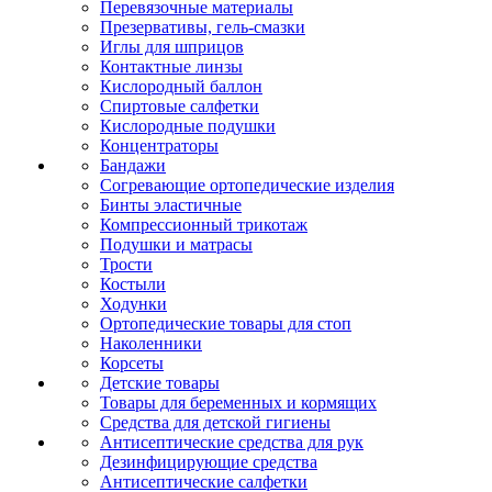
Перевязочные материалы
Презервативы, гель-смазки
Иглы для шприцов
Контактные линзы
Кислородный баллон
Спиртовые салфетки
Кислородные подушки
Концентраторы
Бандажи
Согревающие ортопедические изделия
Бинты эластичные
Компрессионный трикотаж
Подушки и матрасы
Трости
Костыли
Ходунки
Ортопедические товары для стоп
Наколенники
Корсеты
Детские товары
Товары для беременных и кормящих
Средства для детской гигиены
Антисептические средства для рук
Дезинфицирующие средства
Антисептические салфетки