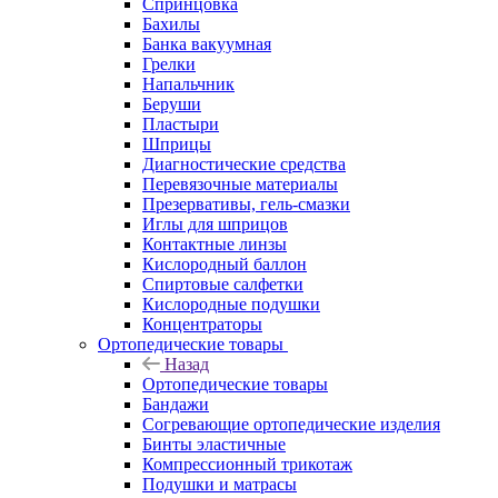
Спринцовка
Бахилы
Банка вакуумная
Грелки
Напальчник
Беруши
Пластыри
Шприцы
Диагностические средства
Перевязочные материалы
Презервативы, гель-смазки
Иглы для шприцов
Контактные линзы
Кислородный баллон
Спиртовые салфетки
Кислородные подушки
Концентраторы
Ортопедические товары
Назад
Ортопедические товары
Бандажи
Согревающие ортопедические изделия
Бинты эластичные
Компрессионный трикотаж
Подушки и матрасы