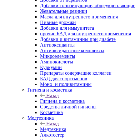
Добавки тонизирующие, общеукрепляющие
Жевательные резинки
Масла для внутреннего применения
Пивные дрожжи
Добавки для иммунитета
прочие БАД для внутреннего применения
Добавки и витаминны при диабете
Антиоксиданты
Антиоксидантные комплексы
Микроэлементы
Аминокислоты
Куркумин
Препараты содержащие коллаген
БАД для спортсменов
Моно- и поливитамины
Гигиена и косметика
Назад
Гигиена и косметика
Средства личной гигиены
Косметика
Медтехника
Назад
Медтехника
Алкотестер