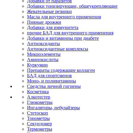
Добавки от паразитов
Добавки тонизирующие, общеукрепляющие
Жевательные резинки
Масла для внутреннего применения
Пивные дрожжи
Добавки для иммунитета
прочие БАД для внутреннего применения
Добавки и витаминны при диабете
Антиоксиданты
Антиоксидантные комплексы
Микроэлементы
Аминокислоты
Куркумин
Препараты содержащие коллаген
БАД для спортсменов
Моно- и поливитамины
Средства личной гигиены
Косметика
Алкотестер
Глюкометры
Ингаляторы, небулайзеры
Стетоскоп
Тонометры
Секундомер
Термометры