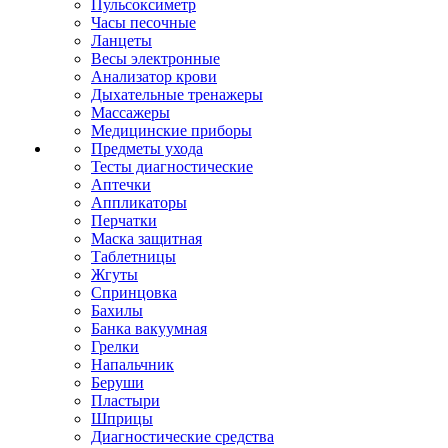
Пульсоксиметр
Часы песочные
Ланцеты
Весы электронные
Анализатор крови
Дыхательные тренажеры
Массажеры
Медицинские приборы
Предметы ухода
Тесты диагностические
Аптечки
Аппликаторы
Перчатки
Маска защитная
Таблетницы
Жгуты
Спринцовка
Бахилы
Банка вакуумная
Грелки
Напальчник
Беруши
Пластыри
Шприцы
Диагностические средства