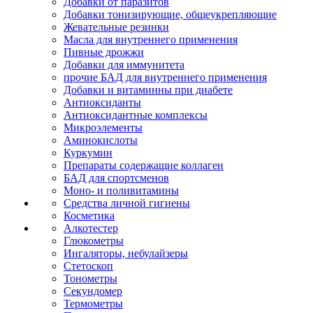
Добавки от паразитов
Добавки тонизирующие, общеукрепляющие
Жевательные резинки
Масла для внутреннего применения
Пивные дрожжи
Добавки для иммунитета
прочие БАД для внутреннего применения
Добавки и витаминны при диабете
Антиоксиданты
Антиоксидантные комплексы
Микроэлементы
Аминокислоты
Куркумин
Препараты содержащие коллаген
БАД для спортсменов
Моно- и поливитамины
Средства личной гигиены
Косметика
Алкотестер
Глюкометры
Ингаляторы, небулайзеры
Стетоскоп
Тонометры
Секундомер
Термометры