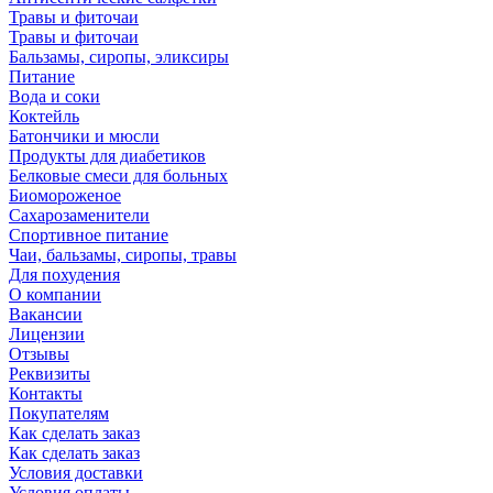
Травы и фиточаи
Травы и фиточаи
Бальзамы, сиропы, эликсиры
Питание
Вода и соки
Коктейль
Батончики и мюсли
Продукты для диабетиков
Белковые смеси для больных
Биомороженое
Сахарозаменители
Спортивное питание
Чаи, бальзамы, сиропы, травы
Для похудения
О компании
Вакансии
Лицензии
Отзывы
Реквизиты
Контакты
Покупателям
Как сделать заказ
Как сделать заказ
Условия доставки
Условия оплаты