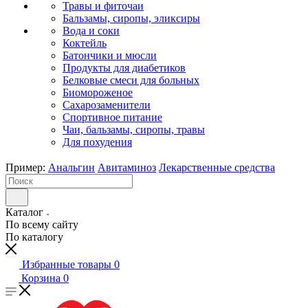
Травы и фиточаи
Бальзамы, сиропы, эликсиры
Вода и соки
Коктейль
Батончики и мюсли
Продукты для диабетиков
Белковые смеси для больных
Биомороженое
Сахарозаменители
Спортивное питание
Чаи, бальзамы, сиропы, травы
Для похудения
Пример:
Анальгин
Авитаминоз
Лекарственные средства
Каталог
По всему сайту
По каталогу
Избранные товары
0
Корзина
0