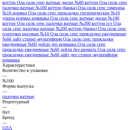
коттон
Ола силк сенс ватные диски №80 коттон
Ола силк сенс
палочки ватные №100 коттон (банка)
Ола силк сенс тампоны
№16 нормал
Ола силк сенс прокладки гигиенические №10
ультра нормал ромашка
Ола силк сенс ватные диски №100
коттон
Ола силк сенс палочки ватные №200 коттон п/э
Ола
силк сенс палочки ватные №200 коттон (банка)
Ола силк сенс
платочки носовые №10
Ола силк сенс прокладки ежедневные
№60 лайт стринг-мультиформ
Ола силк сенс прокладки
ежедневные №60 дейли део ромашка
Ола силк сенс
прокладки ежедневные №60 дейли без аромата
Ола силк сенс
прокладки ежедневные №60 лайт део стринг-мультиформ
ромашка
Характеристики
Количество в упаковке
—
№100
Форма выпуска
—
палочки ватные
Рецептурный
—
Нет
Бренд
—
ОЛА