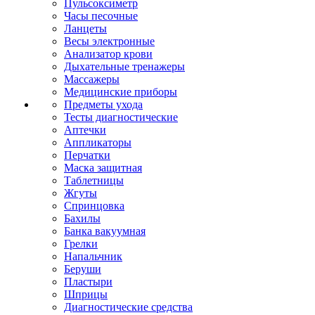
Пульсоксиметр
Часы песочные
Ланцеты
Весы электронные
Анализатор крови
Дыхательные тренажеры
Массажеры
Медицинские приборы
Предметы ухода
Тесты диагностические
Аптечки
Аппликаторы
Перчатки
Маска защитная
Таблетницы
Жгуты
Спринцовка
Бахилы
Банка вакуумная
Грелки
Напальчник
Беруши
Пластыри
Шприцы
Диагностические средства