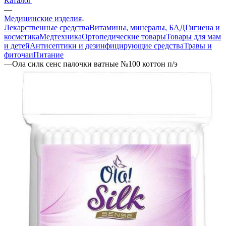
Каталог
—
Медицинские изделия
Лекарственные средства
Витамины, минералы, БАД
Гигиена и
косметика
Медтехника
Ортопедические товары
Товары для мам
и детей
Антисептики и дезинфицирующие средства
Травы и
фиточаи
Питание
—
Ола силк сенс палочки ватные №100 коттон п/э