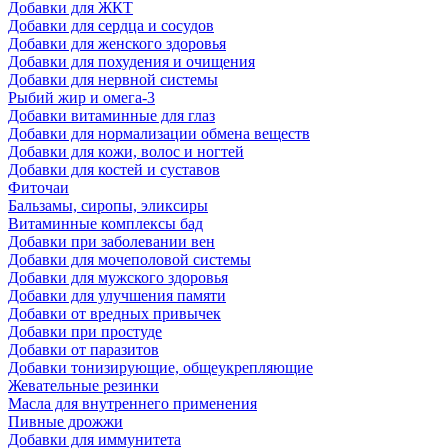
Добавки для ЖКТ
Добавки для сердца и сосудов
Добавки для женского здоровья
Добавки для похудения и очищения
Добавки для нервной системы
Рыбий жир и омега-3
Добавки витаминные для глаз
Добавки для нормализации обмена веществ
Добавки для кожи, волос и ногтей
Добавки для костей и суставов
Фиточаи
Бальзамы, сиропы, эликсиры
Витаминные комплексы бад
Добавки при заболевании вен
Добавки для мочеполовой системы
Добавки для мужского здоровья
Добавки для улучшения памяти
Добавки от вредных привычек
Добавки при простуде
Добавки от паразитов
Добавки тонизирующие, общеукрепляющие
Жевательные резинки
Масла для внутреннего применения
Пивные дрожжи
Добавки для иммунитета