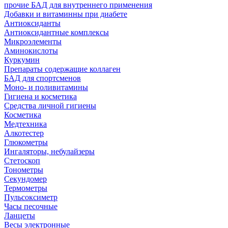
прочие БАД для внутреннего применения
Добавки и витаминны при диабете
Антиоксиданты
Антиоксидантные комплексы
Микроэлементы
Аминокислоты
Куркумин
Препараты содержащие коллаген
БАД для спортсменов
Моно- и поливитамины
Гигиена и косметика
Средства личной гигиены
Косметика
Медтехника
Алкотестер
Глюкометры
Ингаляторы, небулайзеры
Стетоскоп
Тонометры
Секундомер
Термометры
Пульсоксиметр
Часы песочные
Ланцеты
Весы электронные