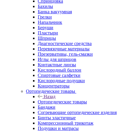
Спринцовка
Бахилы
Банка вакуумная
Грелки
Напальчник
Беруши
Пластыри
Шприцы
Диагностические средства
Перевязочные материалы
Презервативы, гель-смазки
Иглы для шприцов
Контактные линзы
Кислородный баллон
Спиртовые салфетки
Кислородные подушки
Концентраторы
Ортопедические товары
Назад
Ортопедические товары
Бандажи
Согревающие ортопедические изделия
Бинты эластичные
Компрессионный трикотаж
Подушки и матрасы