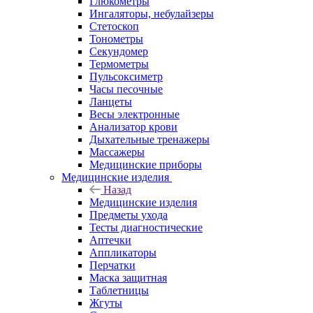
Глюкометры
Ингаляторы, небулайзеры
Стетоскоп
Тонометры
Секундомер
Термометры
Пульсоксиметр
Часы песочные
Ланцеты
Весы электронные
Анализатор крови
Дыхательные тренажеры
Массажеры
Медицинские приборы
Медицинские изделия
Назад
Медицинские изделия
Предметы ухода
Тесты диагностические
Аптечки
Аппликаторы
Перчатки
Маска защитная
Таблетницы
Жгуты