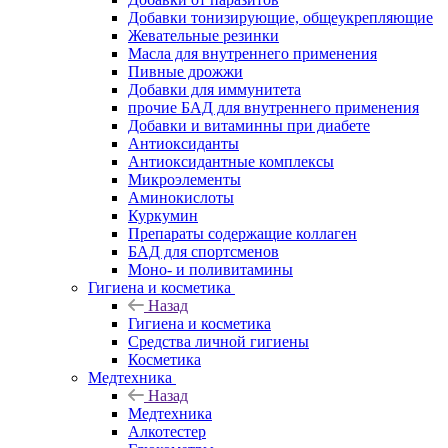
Добавки тонизирующие, общеукрепляющие
Жевательные резинки
Масла для внутреннего применения
Пивные дрожжи
Добавки для иммунитета
прочие БАД для внутреннего применения
Добавки и витаминны при диабете
Антиоксиданты
Антиоксидантные комплексы
Микроэлементы
Аминокислоты
Куркумин
Препараты содержащие коллаген
БАД для спортсменов
Моно- и поливитамины
Гигиена и косметика
Назад
Гигиена и косметика
Средства личной гигиены
Косметика
Медтехника
Назад
Медтехника
Алкотестер