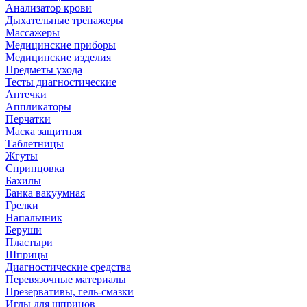
Анализатор крови
Дыхательные тренажеры
Массажеры
Медицинские приборы
Медицинские изделия
Предметы ухода
Тесты диагностические
Аптечки
Аппликаторы
Перчатки
Маска защитная
Таблетницы
Жгуты
Спринцовка
Бахилы
Банка вакуумная
Грелки
Напальчник
Беруши
Пластыри
Шприцы
Диагностические средства
Перевязочные материалы
Презервативы, гель-смазки
Иглы для шприцов