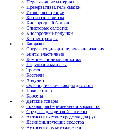
Перевязочные материалы
Презервативы, гель-смазки
Иглы для шприцов
Контактные линзы
Кислородный баллон
Спиртовые салфетки
Кислородные подушки
Концентраторы
Бандажи
Согревающие ортопедические изделия
Бинты эластичные
Компрессионный трикотаж
Подушки и матрасы
Трости
Костыли
Ходунки
Ортопедические товары для стоп
Наколенники
Корсеты
Детские товары
Товары для беременных и кормящих
Средства для детской гигиены
Антисептические средства для рук
Дезинфицирующие средства
Антисептические салфетки