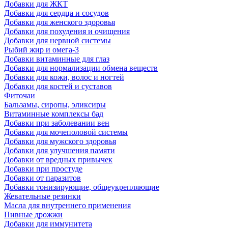
Добавки для ЖКТ
Добавки для сердца и сосудов
Добавки для женского здоровья
Добавки для похудения и очищения
Добавки для нервной системы
Рыбий жир и омега-3
Добавки витаминные для глаз
Добавки для нормализации обмена веществ
Добавки для кожи, волос и ногтей
Добавки для костей и суставов
Фиточаи
Бальзамы, сиропы, эликсиры
Витаминные комплексы бад
Добавки при заболевании вен
Добавки для мочеполовой системы
Добавки для мужского здоровья
Добавки для улучшения памяти
Добавки от вредных привычек
Добавки при простуде
Добавки от паразитов
Добавки тонизирующие, общеукрепляющие
Жевательные резинки
Масла для внутреннего применения
Пивные дрожжи
Добавки для иммунитета