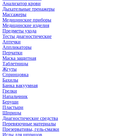
Анализатор крови
Дыхательные тренажеры
Массажеры
Медицинские приборы
Медицинские изделия
Предметы ухода
Тесты диагностические
Аптечки
Аппликаторы
Перчатки
Маска защитная
Таблетницы
Жгуты
Спринцовка
Бахилы
Банка вакуумная
Грелки
Напальчник
Беруши
Пластыри
Шприцы
Диагностические средства
Перевязочные материалы
Презервативы, гель-смазки
Иглы для шприцов