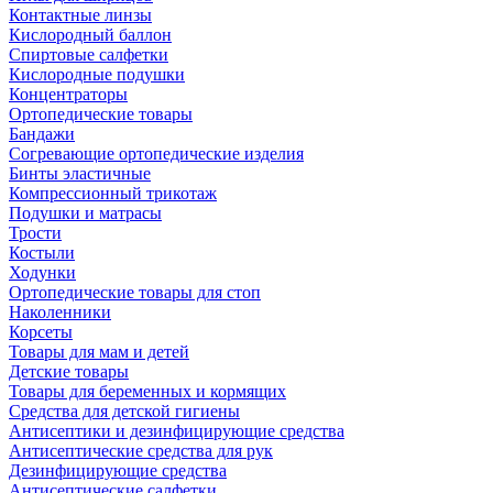
Контактные линзы
Кислородный баллон
Спиртовые салфетки
Кислородные подушки
Концентраторы
Ортопедические товары
Бандажи
Согревающие ортопедические изделия
Бинты эластичные
Компрессионный трикотаж
Подушки и матрасы
Трости
Костыли
Ходунки
Ортопедические товары для стоп
Наколенники
Корсеты
Товары для мам и детей
Детские товары
Товары для беременных и кормящих
Средства для детской гигиены
Антисептики и дезинфицирующие средства
Антисептические средства для рук
Дезинфицирующие средства
Антисептические салфетки