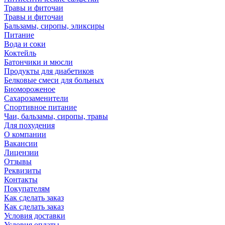
Травы и фиточаи
Травы и фиточаи
Бальзамы, сиропы, эликсиры
Питание
Вода и соки
Коктейль
Батончики и мюсли
Продукты для диабетиков
Белковые смеси для больных
Биомороженое
Сахарозаменители
Спортивное питание
Чаи, бальзамы, сиропы, травы
Для похудения
О компании
Вакансии
Лицензии
Отзывы
Реквизиты
Контакты
Покупателям
Как сделать заказ
Как сделать заказ
Условия доставки
Условия оплаты