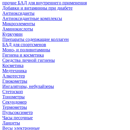
прочие БАД для внутреннего применения
Добавки и витаминны при диабете
Антиоксиданты
Антиоксидантные комплексы
Микроэлементы
Аминокислоты
Куркумин
Препараты содержащие коллаген
БАД для спортсменов
Моно- и поливитамины
Гигиена и косметика
Средства личной гигиены
Косметика
Медтехника
Алкотестер
Глюкометры
Ингаляторы, небулайзеры
Стетоскоп
Тонометры
Секундомер
Термометры
Пульсоксиметр
Часы песочные
Ланцеты
Весы электронные