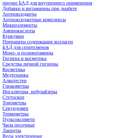
прочие БАД для внутреннего применения
Добавки и витаминны при диабете
Антиоксиданты
Антиоксидантные комплексы
Микроэлементы
Аминокислоты
Куркумин
Препараты содержащие коллаген
БАД для спортсменов
Моно- и поливитамины
Гигиена и косметика
Средства личной гигиены
Косметика
Медтехника
Алкотестер
Глюкометры
Ингаляторы, небулайзеры
Стетоскоп
Тонометры
Секундомер
Термометры
Пульсоксиметр
Часы песочные
Ланцеты
Весы электронные