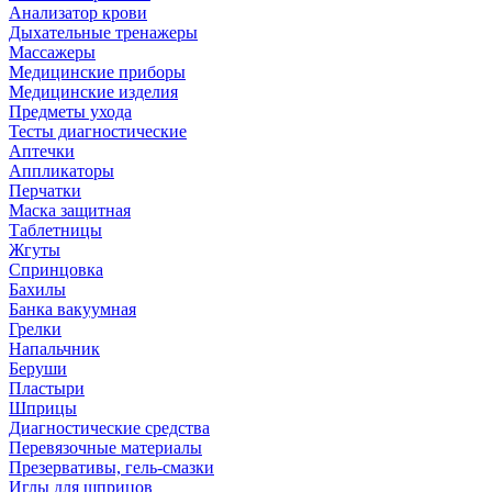
Анализатор крови
Дыхательные тренажеры
Массажеры
Медицинские приборы
Медицинские изделия
Предметы ухода
Тесты диагностические
Аптечки
Аппликаторы
Перчатки
Маска защитная
Таблетницы
Жгуты
Спринцовка
Бахилы
Банка вакуумная
Грелки
Напальчник
Беруши
Пластыри
Шприцы
Диагностические средства
Перевязочные материалы
Презервативы, гель-смазки
Иглы для шприцов