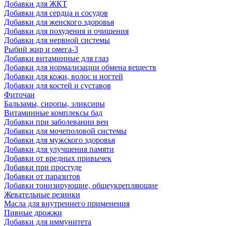
Добавки для ЖКТ
Добавки для сердца и сосудов
Добавки для женского здоровья
Добавки для похудения и очищения
Добавки для нервной системы
Рыбий жир и омега-3
Добавки витаминные для глаз
Добавки для нормализации обмена веществ
Добавки для кожи, волос и ногтей
Добавки для костей и суставов
Фиточаи
Бальзамы, сиропы, эликсиры
Витаминные комплексы бад
Добавки при заболевании вен
Добавки для мочеполовой системы
Добавки для мужского здоровья
Добавки для улучшения памяти
Добавки от вредных привычек
Добавки при простуде
Добавки от паразитов
Добавки тонизирующие, общеукрепляющие
Жевательные резинки
Масла для внутреннего применения
Пивные дрожжи
Добавки для иммунитета