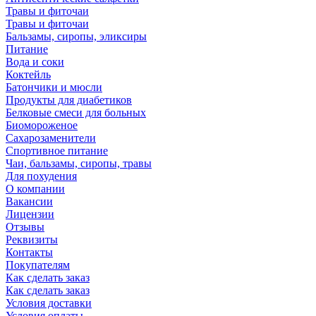
Травы и фиточаи
Травы и фиточаи
Бальзамы, сиропы, эликсиры
Питание
Вода и соки
Коктейль
Батончики и мюсли
Продукты для диабетиков
Белковые смеси для больных
Биомороженое
Сахарозаменители
Спортивное питание
Чаи, бальзамы, сиропы, травы
Для похудения
О компании
Вакансии
Лицензии
Отзывы
Реквизиты
Контакты
Покупателям
Как сделать заказ
Как сделать заказ
Условия доставки
Условия оплаты