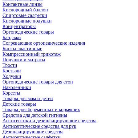
Контактные линзы
Кислородный баллон
Спиртовые салфетки
Кислородные подушки
Концентраторы
Ортопедические товары
Бандажи
Согревающие ортопедические изделия
Бинты эластичные
Компрессионный трикотаж
Подушки и матрасы
Трости
Костыли
Ходунки
Ортопедические товары для стоп
Наколенники
Корсеты
Товары для мам и детей
Детские товары
Товары для беременных и кормящих
Средства для детской гигиены
Антисептики и дезинфицирующие средства
Антисептические средства для рук
Дезинфицирующие средства
Антисептические салфетки