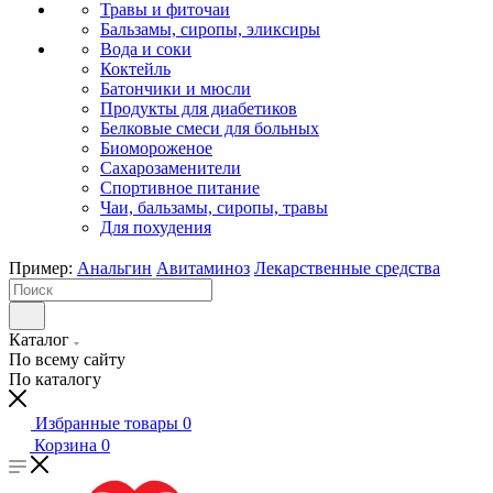
Травы и фиточаи
Бальзамы, сиропы, эликсиры
Вода и соки
Коктейль
Батончики и мюсли
Продукты для диабетиков
Белковые смеси для больных
Биомороженое
Сахарозаменители
Спортивное питание
Чаи, бальзамы, сиропы, травы
Для похудения
Пример:
Анальгин
Авитаминоз
Лекарственные средства
Каталог
По всему сайту
По каталогу
Избранные товары
0
Корзина
0