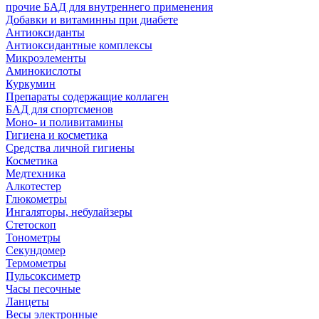
прочие БАД для внутреннего применения
Добавки и витаминны при диабете
Антиоксиданты
Антиоксидантные комплексы
Микроэлементы
Аминокислоты
Куркумин
Препараты содержащие коллаген
БАД для спортсменов
Моно- и поливитамины
Гигиена и косметика
Средства личной гигиены
Косметика
Медтехника
Алкотестер
Глюкометры
Ингаляторы, небулайзеры
Стетоскоп
Тонометры
Секундомер
Термометры
Пульсоксиметр
Часы песочные
Ланцеты
Весы электронные