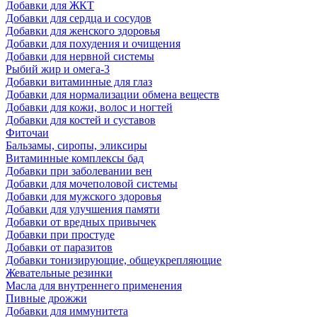
Добавки для ЖКТ
Добавки для сердца и сосудов
Добавки для женского здоровья
Добавки для похудения и очищения
Добавки для нервной системы
Рыбий жир и омега-3
Добавки витаминные для глаз
Добавки для нормализации обмена веществ
Добавки для кожи, волос и ногтей
Добавки для костей и суставов
Фиточаи
Бальзамы, сиропы, эликсиры
Витаминные комплексы бад
Добавки при заболевании вен
Добавки для мочеполовой системы
Добавки для мужского здоровья
Добавки для улучшения памяти
Добавки от вредных привычек
Добавки при простуде
Добавки от паразитов
Добавки тонизирующие, общеукрепляющие
Жевательные резинки
Масла для внутреннего применения
Пивные дрожжи
Добавки для иммунитета