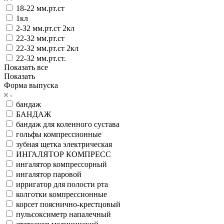
18-22 мм.рт.ст
1кл
2-32 мм.рт.ст 2кл
22-32 мм.рт.ст
22-32 мм.рт.ст 2кл
22-32 мм.рт.ст.
Показать все
Показать
Форма выпуска
бандаж
БАНДАЖ
бандаж для коленного сустава
гольфы компрессионные
зубная щетка электрическая
ИНГАЛЯТОР КОМПРЕСС
ингалятор компрессорный
ингалятор паровой
ирригатор для полости рта
колготки компрессионные
корсет пояснично-крестцовый
пульсоксиметр напалечный