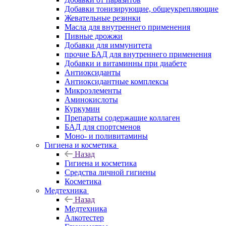
Добавки тонизирующие, общеукрепляющие
Жевательные резинки
Масла для внутреннего применения
Пивные дрожжи
Добавки для иммунитета
прочие БАД для внутреннего применения
Добавки и витаминны при диабете
Антиоксиданты
Антиоксидантные комплексы
Микроэлементы
Аминокислоты
Куркумин
Препараты содержащие коллаген
БАД для спортсменов
Моно- и поливитамины
Гигиена и косметика
Назад
Гигиена и косметика
Средства личной гигиены
Косметика
Медтехника
Назад
Медтехника
Алкотестер