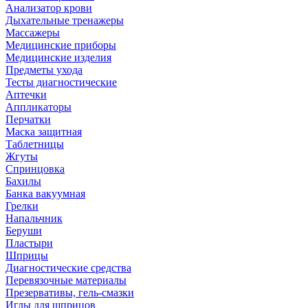
Анализатор крови
Дыхательные тренажеры
Массажеры
Медицинские приборы
Медицинские изделия
Предметы ухода
Тесты диагностические
Аптечки
Аппликаторы
Перчатки
Маска защитная
Таблетницы
Жгуты
Спринцовка
Бахилы
Банка вакуумная
Грелки
Напальчник
Беруши
Пластыри
Шприцы
Диагностические средства
Перевязочные материалы
Презервативы, гель-смазки
Иглы для шприцов