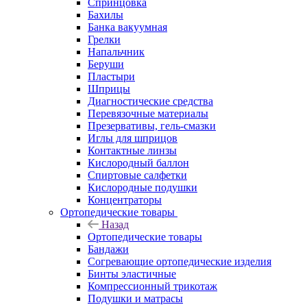
Спринцовка
Бахилы
Банка вакуумная
Грелки
Напальчник
Беруши
Пластыри
Шприцы
Диагностические средства
Перевязочные материалы
Презервативы, гель-смазки
Иглы для шприцов
Контактные линзы
Кислородный баллон
Спиртовые салфетки
Кислородные подушки
Концентраторы
Ортопедические товары
Назад
Ортопедические товары
Бандажи
Согревающие ортопедические изделия
Бинты эластичные
Компрессионный трикотаж
Подушки и матрасы