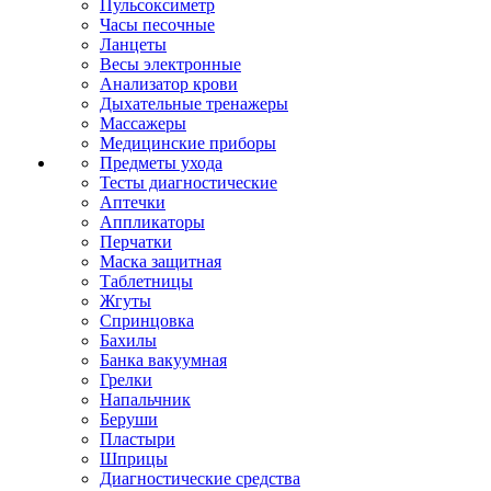
Пульсоксиметр
Часы песочные
Ланцеты
Весы электронные
Анализатор крови
Дыхательные тренажеры
Массажеры
Медицинские приборы
Предметы ухода
Тесты диагностические
Аптечки
Аппликаторы
Перчатки
Маска защитная
Таблетницы
Жгуты
Спринцовка
Бахилы
Банка вакуумная
Грелки
Напальчник
Беруши
Пластыри
Шприцы
Диагностические средства