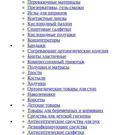
Перевязочные материалы
Презервативы, гель-смазки
Иглы для шприцов
Контактные линзы
Кислородный баллон
Спиртовые салфетки
Кислородные подушки
Концентраторы
Бандажи
Согревающие ортопедические изделия
Бинты эластичные
Компрессионный трикотаж
Подушки и матрасы
Трости
Костыли
Ходунки
Ортопедические товары для стоп
Наколенники
Корсеты
Детские товары
Товары для беременных и кормящих
Средства для детской гигиены
Антисептические средства для рук
Дезинфицирующие средства
Антисептические салфетки