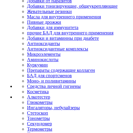
Добавки от паразитов
Добавки тонизирующие, общеукрепляющие
Жевательные резинки
Масла для внутреннего применения
Пивные дрожжи
Добавки для иммунитета
прочие БАД для внутреннего применения
Добавки и витаминны при диабете
Антиоксиданты
Антиоксидантные комплексы
Микроэлементы
Аминокислоты
Куркумин
Препараты содержащие коллаген
БАД для спортсменов
Моно- и поливитамины
Средства личной гигиены
Косметика
Алкотестер
Глюкометры
Ингаляторы, небулайзеры
Стетоскоп
Тонометры
Секундомер
Термометры