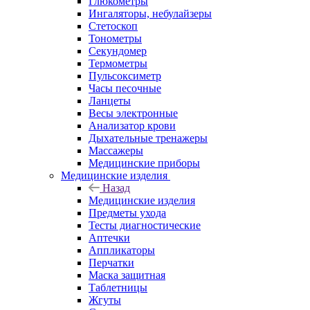
Глюкометры
Ингаляторы, небулайзеры
Стетоскоп
Тонометры
Секундомер
Термометры
Пульсоксиметр
Часы песочные
Ланцеты
Весы электронные
Анализатор крови
Дыхательные тренажеры
Массажеры
Медицинские приборы
Медицинские изделия
Назад
Медицинские изделия
Предметы ухода
Тесты диагностические
Аптечки
Аппликаторы
Перчатки
Маска защитная
Таблетницы
Жгуты