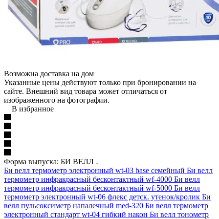
Возможна доставка на дом
Указанные цены действуют только при бронировании на
сайте. Внешний вид товара может отличаться от
изображенного на фотографии.
В избранное
Форма выпуска: БИ ВЕЛЛ
Би велл термометр электронный wt-03 base семейный
Би велл
термометр инфракрасный бесконтактный wf-4000
Би велл
термометр инфракрасный бесконтактный wf-5000
Би велл
термометр электронный wt-06 флекс детск. утенок/кролик
Би
велл пульсоксиметр напалечный med-320
Би велл термометр
электронный стандарт wt-04 гибкий након
Би велл тонометр