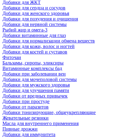
Добавки для ЖКТ
Добавки для сердца и сосудов
Добавки для женского здоровья
Добавки для похудения и очищения
Добавки для нервной системы
Рыбий жир и омега-3
Добавки витаминные для глаз
Добавки для нормализации обмена веществ
Добавки для кожи, волос и ногтей
Добавки для костей и суставов
Фиточаи
Бальзамы, сиропы, эликсиры
Витаминные комплексы бад
Добавки при заболевании вен
Добавки для мочеполовой системы
Добавки для мужского здоровья
Добавки для улучшения памяти
Добавки от вредных привычек
Добавки при простуде
Добавки от паразитов
Добавки тонизирующие, общеукрепляющие
Жевательные резинки
Масла для внутреннего применения
Пивные дрожжи
Добавки для иммунитета