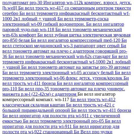
полуавтомат pro-30
Ингалятор wn-112k компрес. взросл. детск.
[b.well]
Би велл трость wr-417 со смещенным центром тяжести
серебро
Би велл термометр инфракрасный бесконтактный wf-
1000 2в1 лобный + ушной
Би велл термометр-соска
электронный wt-09 гибкий водонепрон.
Би велл ингалятор
паровой чудо-пар wn-118
Би велл тонометр механический
wm-63s комфорт
Би велл зубная щетка электрическая звуковая
pro-850 белая
Би велл ингалятор компрессорный med-120
Би
велл стетоскоп медицинский ws-3 раппапорт цвет серый
Би
велл тонометр автомат на плечо с адаптером говорящий pro-
36
Би велл тонометр механический wm-62s стандарт
Би велл
термометр инфракрасный бесконтактный wf-1000 2в1 лобный
+ ушной
Би велл тонометр автомат на запястье pro-39 автомат
Би велл термометр электронный wt-05 accuracy белый
Би велл
термометр электронный wt-06 флекс детск. утенок/кролик
Би
велл трость wr-411 бронза
Би велл ингалятор компрессорный
pro-110
Би велл про-35 тонометр автомат на плечо универс.
манжета р.м-l (22-42см) с адаптером
Би велл ингалятор
компрессорный компакт. wn-117
Би велл трость wr-412
классическая складная каштан
Би велл трость wr-421 с
большой пирамидальной опорой
Би велл трость wr-411 бронза
Би велл ирригатор для полости рта wi-911 с увеличенной
емкостью
Би велл термометр электронный pro-05
Би велл
ирригатор для полости рта wi-911
Би велл ирригатор для
полости рта wi-922 стационарный
Би Велл про чулки