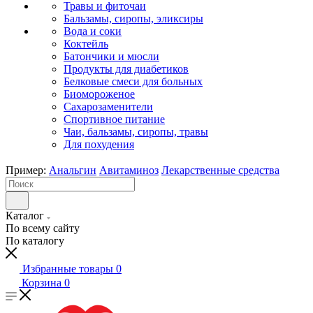
Травы и фиточаи
Бальзамы, сиропы, эликсиры
Вода и соки
Коктейль
Батончики и мюсли
Продукты для диабетиков
Белковые смеси для больных
Биомороженое
Сахарозаменители
Спортивное питание
Чаи, бальзамы, сиропы, травы
Для похудения
Пример:
Анальгин
Авитаминоз
Лекарственные средства
Каталог
По всему сайту
По каталогу
Избранные товары
0
Корзина
0