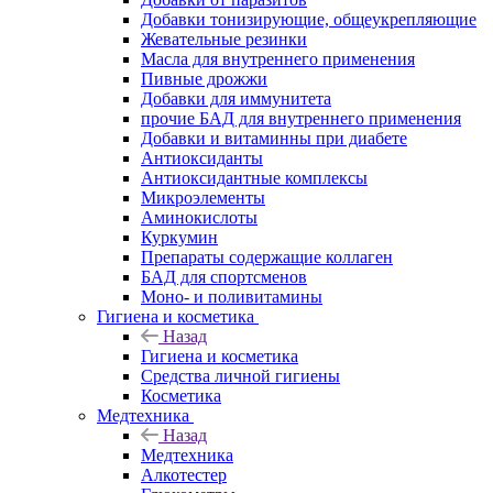
Добавки тонизирующие, общеукрепляющие
Жевательные резинки
Масла для внутреннего применения
Пивные дрожжи
Добавки для иммунитета
прочие БАД для внутреннего применения
Добавки и витаминны при диабете
Антиоксиданты
Антиоксидантные комплексы
Микроэлементы
Аминокислоты
Куркумин
Препараты содержащие коллаген
БАД для спортсменов
Моно- и поливитамины
Гигиена и косметика
Назад
Гигиена и косметика
Средства личной гигиены
Косметика
Медтехника
Назад
Медтехника
Алкотестер