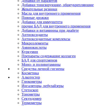
Добавки от паразитов
Добавки тонизирующие, общеукрепляющие
Жевательные резинки
Масла для внутреннего применения
Пивные дрожжи
Добавки для иммунитета
прочие БАД для внутреннего применения
Добавки и витаминны при диабете
Антиоксиданты
Антиоксидантные комплексы
Микроэлементы
Аминокислоты
Куркумин
Препараты содержащие коллаген
БАД для спортсменов
Моно- и поливитамины
Средства личной гигиены
Косметика
Алкотестер
Глюкометры
Ингаляторы, небулайзеры
Стетоскоп
Тонометры
Секундомер
Термометры