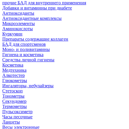
прочие БАД для внутреннего применения
Добавки и витаминны при диабете
Антиоксиданты
Антиоксидантные комплексы
Микроэлементы
Аминокислоты
Куркумин
Препараты содержащие коллаген
БАД для спортсменов
Моно- и поливитамины
Гигиена и косметика
Средства личной гигиены
Косметика
Медтехника
Алкотестер
Глюкометры
Ингаляторы, небулайзеры
Стетоскоп
Тонометры
Секундомер
Термометры
Пульсоксиметр
Часы песочные
Ланцеты
Весы электронные