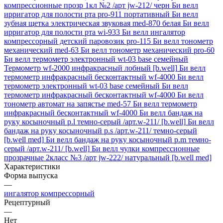
компрессионные прозр 1кл №2 /арт jw-212/ черн
Би велл
ирригатор для полости рта pro-911 портативный
Би велл
зубная щетка электрическая звуковая med-870 белая
Би велл
ирригатор для полости рта wi-933
Би велл ингалятор
компрессорный детский паровозик pro-115
Би велл тонометр
механический med-63
Би велл тонометр механический pro-60
Би велл термометр электронный wt-03 base семейный
Термометр wf-2000 инфракрасный лобный [b.well]
Би велл
термометр инфракрасный бесконтактный wf-4000
Би велл
термометр электронный wt-03 base семейный
Би велл
термометр инфракрасный бесконтактный wf-4000
Би велл
тонометр автомат на запястье med-57
Би велл термометр
инфракрасный бесконтактный wf-4000
Би велл бандаж на
руку косыночный р.l темно-серый /арт.w-211/ [b.well]
Би велл
бандаж на руку косыночный р.s /арт.w-211/ темно-серый
[b.well med]
Би велл бандаж на руку косыночный р.m темно-
серый /арт.w-211/ [b.well]
Би велл чулки компрессионные
прозрачные 2класс №3 /арт jw-222/ натуральный [b.well med]
Характеристики
Форма выпуска
—
ингалятор компрессорный
Рецептурный
—
Нет