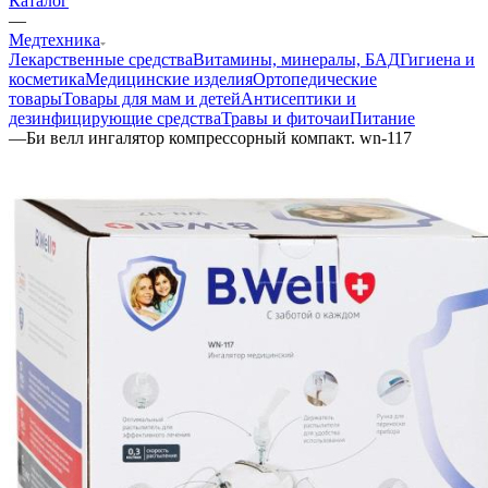
Каталог
—
Медтехника
Лекарственные средства
Витамины, минералы, БАД
Гигиена и
косметика
Медицинские изделия
Ортопедические
товары
Товары для мам и детей
Антисептики и
дезинфицирующие средства
Травы и фиточаи
Питание
—
Би велл ингалятор компрессорный компакт. wn-117