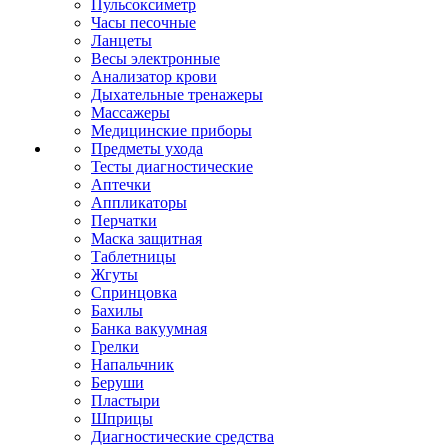
Пульсоксиметр
Часы песочные
Ланцеты
Весы электронные
Анализатор крови
Дыхательные тренажеры
Массажеры
Медицинские приборы
Предметы ухода
Тесты диагностические
Аптечки
Аппликаторы
Перчатки
Маска защитная
Таблетницы
Жгуты
Спринцовка
Бахилы
Банка вакуумная
Грелки
Напальчник
Беруши
Пластыри
Шприцы
Диагностические средства