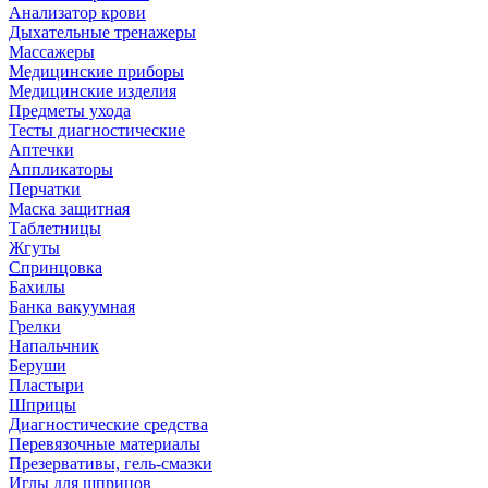
Анализатор крови
Дыхательные тренажеры
Массажеры
Медицинские приборы
Медицинские изделия
Предметы ухода
Тесты диагностические
Аптечки
Аппликаторы
Перчатки
Маска защитная
Таблетницы
Жгуты
Спринцовка
Бахилы
Банка вакуумная
Грелки
Напальчник
Беруши
Пластыри
Шприцы
Диагностические средства
Перевязочные материалы
Презервативы, гель-смазки
Иглы для шприцов