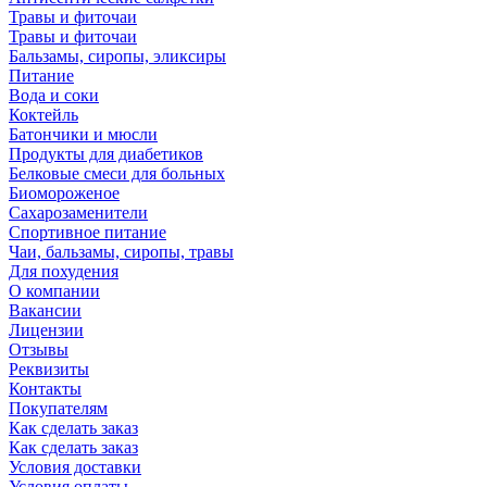
Травы и фиточаи
Травы и фиточаи
Бальзамы, сиропы, эликсиры
Питание
Вода и соки
Коктейль
Батончики и мюсли
Продукты для диабетиков
Белковые смеси для больных
Биомороженое
Сахарозаменители
Спортивное питание
Чаи, бальзамы, сиропы, травы
Для похудения
О компании
Вакансии
Лицензии
Отзывы
Реквизиты
Контакты
Покупателям
Как сделать заказ
Как сделать заказ
Условия доставки
Условия оплаты