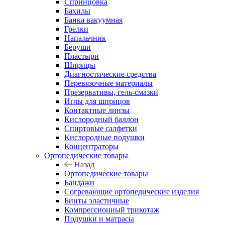
Спринцовка
Бахилы
Банка вакуумная
Грелки
Напальчник
Беруши
Пластыри
Шприцы
Диагностические средства
Перевязочные материалы
Презервативы, гель-смазки
Иглы для шприцов
Контактные линзы
Кислородный баллон
Спиртовые салфетки
Кислородные подушки
Концентраторы
Ортопедические товары
Назад
Ортопедические товары
Бандажи
Согревающие ортопедические изделия
Бинты эластичные
Компрессионный трикотаж
Подушки и матрасы