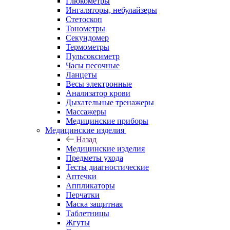
Глюкометры
Ингаляторы, небулайзеры
Стетоскоп
Тонометры
Секундомер
Термометры
Пульсоксиметр
Часы песочные
Ланцеты
Весы электронные
Анализатор крови
Дыхательные тренажеры
Массажеры
Медицинские приборы
Медицинские изделия
Назад
Медицинские изделия
Предметы ухода
Тесты диагностические
Аптечки
Аппликаторы
Перчатки
Маска защитная
Таблетницы
Жгуты