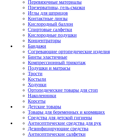
Перевязочные материалы
Презервативы, гель-смазки
Иглы для шприцов
Контактные линзы
Кислородный баллон
Спиртовые салфетки
Кислородные подушки
Концентраторы
Бандажи
Согревающие ортопедические изделия
Бинты эластичные
Компрессионный трикотаж
Подушки и матрасы
Трости
Костыли
Ходунки
Ортопедические товары для стоп
Наколенники
Корсеты
Детские товары
Товары для беременных и кормящих
Средства для детской гигиены
Антисептические средства для рук
Дезинфицирующие средства
Антисептические салфетки