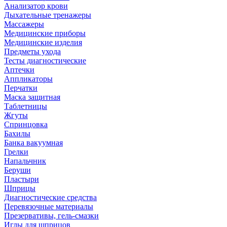
Анализатор крови
Дыхательные тренажеры
Массажеры
Медицинские приборы
Медицинские изделия
Предметы ухода
Тесты диагностические
Аптечки
Аппликаторы
Перчатки
Маска защитная
Таблетницы
Жгуты
Спринцовка
Бахилы
Банка вакуумная
Грелки
Напальчник
Беруши
Пластыри
Шприцы
Диагностические средства
Перевязочные материалы
Презервативы, гель-смазки
Иглы для шприцов