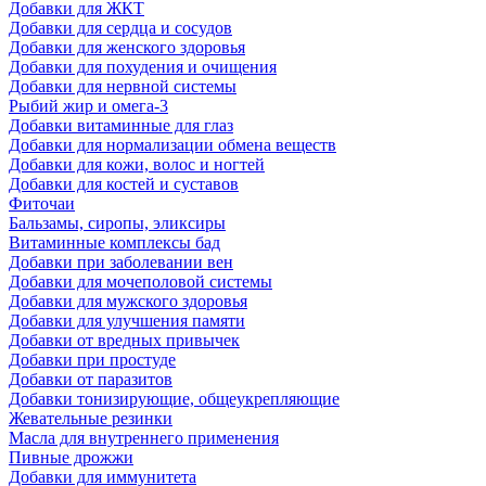
Добавки для ЖКТ
Добавки для сердца и сосудов
Добавки для женского здоровья
Добавки для похудения и очищения
Добавки для нервной системы
Рыбий жир и омега-3
Добавки витаминные для глаз
Добавки для нормализации обмена веществ
Добавки для кожи, волос и ногтей
Добавки для костей и суставов
Фиточаи
Бальзамы, сиропы, эликсиры
Витаминные комплексы бад
Добавки при заболевании вен
Добавки для мочеполовой системы
Добавки для мужского здоровья
Добавки для улучшения памяти
Добавки от вредных привычек
Добавки при простуде
Добавки от паразитов
Добавки тонизирующие, общеукрепляющие
Жевательные резинки
Масла для внутреннего применения
Пивные дрожжи
Добавки для иммунитета