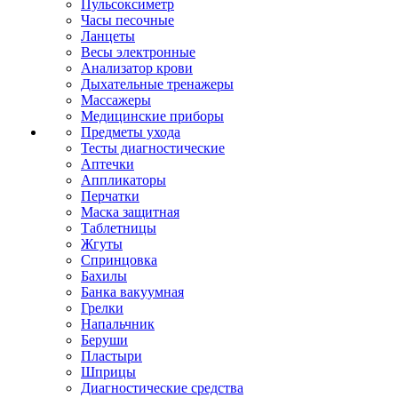
Пульсоксиметр
Часы песочные
Ланцеты
Весы электронные
Анализатор крови
Дыхательные тренажеры
Массажеры
Медицинские приборы
Предметы ухода
Тесты диагностические
Аптечки
Аппликаторы
Перчатки
Маска защитная
Таблетницы
Жгуты
Спринцовка
Бахилы
Банка вакуумная
Грелки
Напальчник
Беруши
Пластыри
Шприцы
Диагностические средства