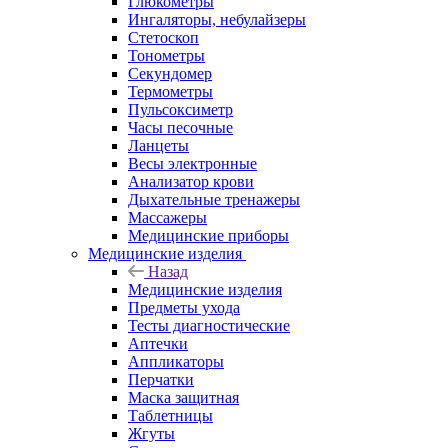
Глюкометры
Ингаляторы, небулайзеры
Стетоскоп
Тонометры
Секундомер
Термометры
Пульсоксиметр
Часы песочные
Ланцеты
Весы электронные
Анализатор крови
Дыхательные тренажеры
Массажеры
Медицинские приборы
Медицинские изделия
Назад
Медицинские изделия
Предметы ухода
Тесты диагностические
Аптечки
Аппликаторы
Перчатки
Маска защитная
Таблетницы
Жгуты