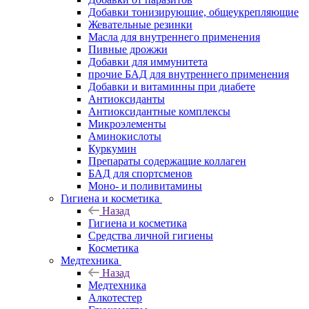
Добавки тонизирующие, общеукрепляющие
Жевательные резинки
Масла для внутреннего применения
Пивные дрожжи
Добавки для иммунитета
прочие БАД для внутреннего применения
Добавки и витаминны при диабете
Антиоксиданты
Антиоксидантные комплексы
Микроэлементы
Аминокислоты
Куркумин
Препараты содержащие коллаген
БАД для спортсменов
Моно- и поливитамины
Гигиена и косметика
Назад
Гигиена и косметика
Средства личной гигиены
Косметика
Медтехника
Назад
Медтехника
Алкотестер