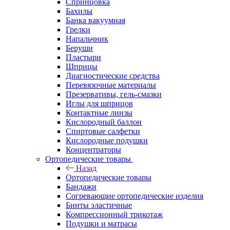
Спринцовка
Бахилы
Банка вакуумная
Грелки
Напальчник
Беруши
Пластыри
Шприцы
Диагностические средства
Перевязочные материалы
Презервативы, гель-смазки
Иглы для шприцов
Контактные линзы
Кислородный баллон
Спиртовые салфетки
Кислородные подушки
Концентраторы
Ортопедические товары
Назад
Ортопедические товары
Бандажи
Согревающие ортопедические изделия
Бинты эластичные
Компрессионный трикотаж
Подушки и матрасы