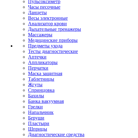
Пульсоксиметр
Часы песочные
Ланцеты
Весы электронные
Анализатор крови
Дыхательные тренажеры
Массажеры
Медицинские приборы
Предметы ухода
Тесты диагностические
Аптечки
Аппликаторы
Перчатки
Маска защитная
Таблетницы
Жгуты
Спринцовка
Бахилы
Банка вакуумная
Грелки
Напальчник
Беруши
Пластыри
Шприцы
Диагностические средства