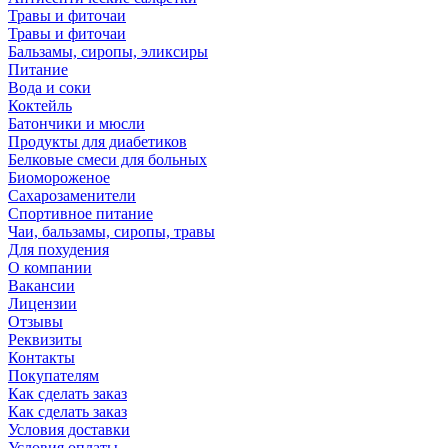
Травы и фиточаи
Травы и фиточаи
Бальзамы, сиропы, эликсиры
Питание
Вода и соки
Коктейль
Батончики и мюсли
Продукты для диабетиков
Белковые смеси для больных
Биомороженое
Сахарозаменители
Спортивное питание
Чаи, бальзамы, сиропы, травы
Для похудения
О компании
Вакансии
Лицензии
Отзывы
Реквизиты
Контакты
Покупателям
Как сделать заказ
Как сделать заказ
Условия доставки
Условия оплаты