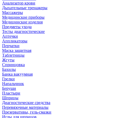
Анализатор крови
Дыхательные тренажеры
Массажеры
Медицинские приборы
Медицинские изделия
Предметы ухода
Тесты диагностические
Аптечки
Аппликаторы
Перчатки
Маска защитная
Таблетницы
Жгуты
Спринцовка
Бахилы
Банка вакуумная
Грелки
Напальчник
Беруши
Пластыри
Шприцы
Диагностические средства
Перевязочные материалы
Презервативы, гель-смазки
Иглы для шприцов