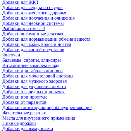
Добавки для ЖКТ
Добавки для сердца и сосудов
Добавки для женского здоровья
Добавки для похудения и очищения
Добавки для нервной системы
Рыбий жир и омега-3
Добавки витаминные для глаз
Добавки для нормализации обмена веществ
Добавки для кожи, волос и ногтей
Добавки для костей и суставов
Фиточаи
Бальзамы, сиропы, эликсиры
Витаминные комплексы бад
Добавки при заболевании вен
Добавки для мочеполовой системы
Добавки для мужского здоровья
Добавки для улучшения памяти
Добавки от вредных привычек
Добавки при простуде
Добавки от паразитов
Добавки тонизирующие, общеукрепляющие
Жевательные резинки
Масла для внутреннего применения
Пивные дрожжи
Добавки для иммунитета