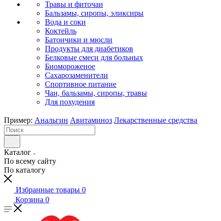
Травы и фиточаи
Бальзамы, сиропы, эликсиры
Вода и соки
Коктейль
Батончики и мюсли
Продукты для диабетиков
Белковые смеси для больных
Биомороженое
Сахарозаменители
Спортивное питание
Чаи, бальзамы, сиропы, травы
Для похудения
Пример:
Анальгин
Авитаминоз
Лекарственные средства
Каталог
По всему сайту
По каталогу
Избранные товары
0
Корзина
0