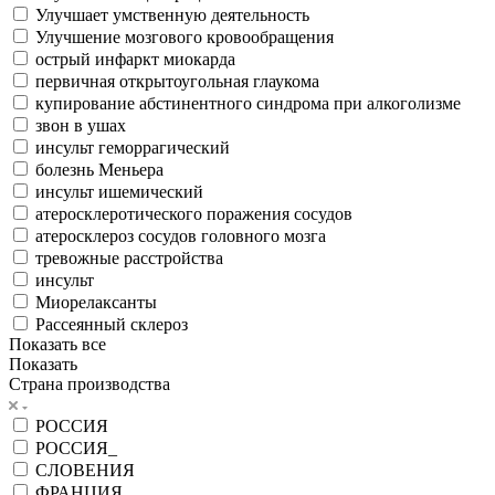
Улучшает умственную деятельность
Улучшение мозгового кровообращения
острый инфаркт миокарда
первичная открытоугольная глаукома
купирование абстинентного синдрома при алкоголизме
звон в ушах
инсульт геморрагический
болезнь Меньера
инсульт ишемический
атеросклеротического поражения сосудов
атеросклероз сосудов головного мозга
тревожные расстройства
инсульт
Миорелаксанты
Рассеянный склероз
Показать все
Показать
Страна производства
РОССИЯ
РОССИЯ_
СЛОВЕНИЯ
ФРАНЦИЯ