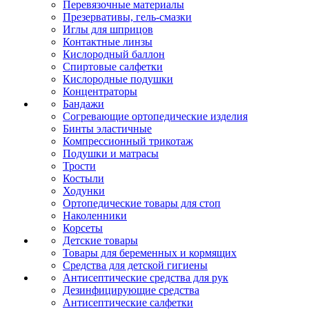
Перевязочные материалы
Презервативы, гель-смазки
Иглы для шприцов
Контактные линзы
Кислородный баллон
Спиртовые салфетки
Кислородные подушки
Концентраторы
Бандажи
Согревающие ортопедические изделия
Бинты эластичные
Компрессионный трикотаж
Подушки и матрасы
Трости
Костыли
Ходунки
Ортопедические товары для стоп
Наколенники
Корсеты
Детские товары
Товары для беременных и кормящих
Средства для детской гигиены
Антисептические средства для рук
Дезинфицирующие средства
Антисептические салфетки