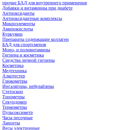
прочие БАД для внутреннего применения
Добавки и витаминны при диабете
Антиоксиданты
Антиоксидантные комплексы
Микроэлементы
Аминокислоты
Куркумин
Препараты содержащие коллаген
БАД для спортсменов
Моно- и поливитамины
Гигиена и косметика
Средства личной гигиены
Косметика
Медтехника
Алкотестер
Глюкометры
Ингаляторы, небулайзеры
Стетоскоп
Тонометры
Секундомер
Термометры
Пульсоксиметр
Часы песочные
Ланцеты
Весы электронные