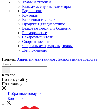
Травы и фиточаи
Бальзамы, сиропы, эликсиры
Вода и соки
Коктейль
Батончики и мюсли
Продукты для диабетиков
Белковые смеси для больных
Биомороженое
Сахарозаменители
Спортивное питание
Чаи, бальзамы, сиропы, травы
Для похудения
Пример:
Анальгин
Авитаминоз
Лекарственные средства
Каталог
По всему сайту
По каталогу
Избранные товары
0
Корзина
0