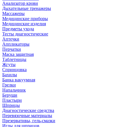
Анализатор крови
Дыхательные тренажеры
Массажеры
Медицинские приборы
Медицинские изделия
Предметы ухода
Тесты диагностические
Аптечки
Аппликаторы
Перчатки
Маска защитная
Таблетницы
Жгуты
Спринцовка
Бахилы
Банка вакуумная
Грелки
Напальчник
Беруши
Пластыри
Шприцы
Диагностические средства
Перевязочные материалы
Презервативы, гель-смазки
Иглы для шприцов