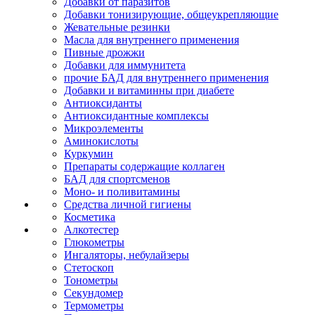
Добавки от паразитов
Добавки тонизирующие, общеукрепляющие
Жевательные резинки
Масла для внутреннего применения
Пивные дрожжи
Добавки для иммунитета
прочие БАД для внутреннего применения
Добавки и витаминны при диабете
Антиоксиданты
Антиоксидантные комплексы
Микроэлементы
Аминокислоты
Куркумин
Препараты содержащие коллаген
БАД для спортсменов
Моно- и поливитамины
Средства личной гигиены
Косметика
Алкотестер
Глюкометры
Ингаляторы, небулайзеры
Стетоскоп
Тонометры
Секундомер
Термометры