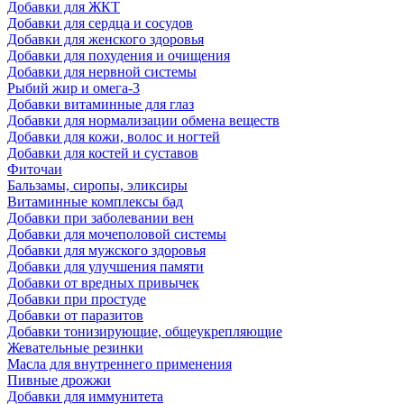
Добавки для ЖКТ
Добавки для сердца и сосудов
Добавки для женского здоровья
Добавки для похудения и очищения
Добавки для нервной системы
Рыбий жир и омега-3
Добавки витаминные для глаз
Добавки для нормализации обмена веществ
Добавки для кожи, волос и ногтей
Добавки для костей и суставов
Фиточаи
Бальзамы, сиропы, эликсиры
Витаминные комплексы бад
Добавки при заболевании вен
Добавки для мочеполовой системы
Добавки для мужского здоровья
Добавки для улучшения памяти
Добавки от вредных привычек
Добавки при простуде
Добавки от паразитов
Добавки тонизирующие, общеукрепляющие
Жевательные резинки
Масла для внутреннего применения
Пивные дрожжи
Добавки для иммунитета