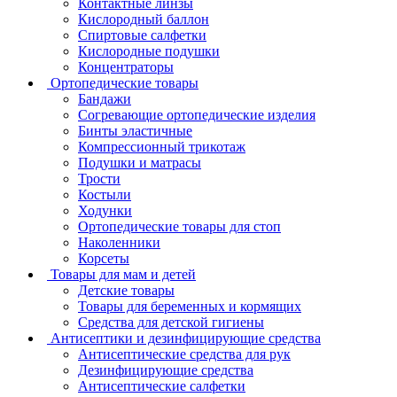
Контактные линзы
Кислородный баллон
Спиртовые салфетки
Кислородные подушки
Концентраторы
Ортопедические товары
Бандажи
Согревающие ортопедические изделия
Бинты эластичные
Компрессионный трикотаж
Подушки и матрасы
Трости
Костыли
Ходунки
Ортопедические товары для стоп
Наколенники
Корсеты
Товары для мам и детей
Детские товары
Товары для беременных и кормящих
Средства для детской гигиены
Антисептики и дезинфицирующие средства
Антисептические средства для рук
Дезинфицирующие средства
Антисептические салфетки