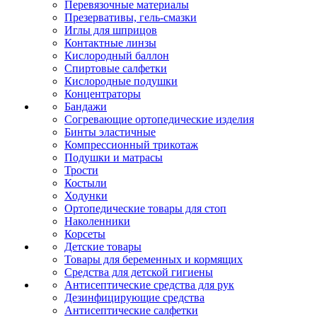
Перевязочные материалы
Презервативы, гель-смазки
Иглы для шприцов
Контактные линзы
Кислородный баллон
Спиртовые салфетки
Кислородные подушки
Концентраторы
Бандажи
Согревающие ортопедические изделия
Бинты эластичные
Компрессионный трикотаж
Подушки и матрасы
Трости
Костыли
Ходунки
Ортопедические товары для стоп
Наколенники
Корсеты
Детские товары
Товары для беременных и кормящих
Средства для детской гигиены
Антисептические средства для рук
Дезинфицирующие средства
Антисептические салфетки