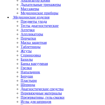
Анализатор крови
Дыхательные тренажеры
Массажеры
Медицинские приборы
Медицинские изделия
Предметы ухода
Тесты диагностические
Аптечки
Аппликаторы
Перчатки
Маска защитная
Таблетницы
Жгуты
Спринцовка
Бахилы
Банка вакуумная
Грелки
Напальчник
Беруши
Пластыри
Шприцы
Диагностические средства
Перевязочные материалы
Презервативы, гель-смазки
Иглы для шприцов