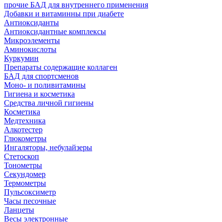
прочие БАД для внутреннего применения
Добавки и витаминны при диабете
Антиоксиданты
Антиоксидантные комплексы
Микроэлементы
Аминокислоты
Куркумин
Препараты содержащие коллаген
БАД для спортсменов
Моно- и поливитамины
Гигиена и косметика
Средства личной гигиены
Косметика
Медтехника
Алкотестер
Глюкометры
Ингаляторы, небулайзеры
Стетоскоп
Тонометры
Секундомер
Термометры
Пульсоксиметр
Часы песочные
Ланцеты
Весы электронные