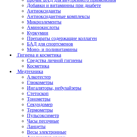
Добавки и витаминны при диабете
Антиоксиданты
Антиоксидантные комплексы
Микроэлементы
Аминокислоты
Куркумин
Препараты содержащие коллаген
БАД для спортсменов
Моно- и поливитамины
Гигиена и косметика
Средства личной гигиены
Косметика
Медтехника
Алкотестер
Глюкометры
Ингаляторы, небулайзеры
Стетоскоп
Тонометры
Секундомер
Термометры
Пульсоксиметр
Часы песочные
Ланцеты
Весы электронные