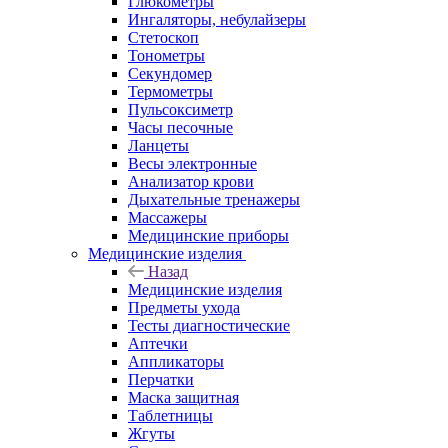
Глюкометры
Ингаляторы, небулайзеры
Стетоскоп
Тонометры
Секундомер
Термометры
Пульсоксиметр
Часы песочные
Ланцеты
Весы электронные
Анализатор крови
Дыхательные тренажеры
Массажеры
Медицинские приборы
Медицинские изделия
Назад
Медицинские изделия
Предметы ухода
Тесты диагностические
Аптечки
Аппликаторы
Перчатки
Маска защитная
Таблетницы
Жгуты