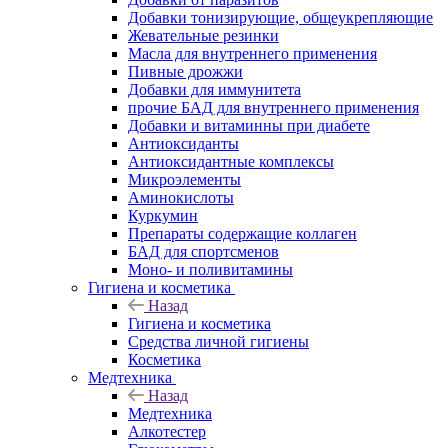
Добавки тонизирующие, общеукрепляющие
Жевательные резинки
Масла для внутреннего применения
Пивные дрожжи
Добавки для иммунитета
прочие БАД для внутреннего применения
Добавки и витаминны при диабете
Антиоксиданты
Антиоксидантные комплексы
Микроэлементы
Аминокислоты
Куркумин
Препараты содержащие коллаген
БАД для спортсменов
Моно- и поливитамины
Гигиена и косметика
Назад
Гигиена и косметика
Средства личной гигиены
Косметика
Медтехника
Назад
Медтехника
Алкотестер