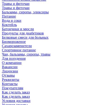
Травы и фиточаи
Травы и фиточаи
Бальзамы, сиропы, эликсиры
Питание
Вода и соки
Коктейль
Батончики и мюсли
Продукты для диабетиков
Белковые смеси для больных
Биомороженое
Сахарозаменители
Спортивное питание
Чаи, бальзамы, сиропы, травы
Для похудения
О компании
Вакансии
Лицензии
Отзывы
Реквизиты
Контакты
Покупателям
Как сделать заказ
Как сделать заказ
Условия доставки
Условия оплаты