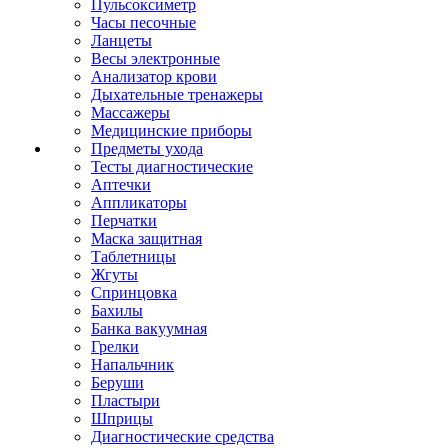
Пульсоксиметр
Часы песочные
Ланцеты
Весы электронные
Анализатор крови
Дыхательные тренажеры
Массажеры
Медицинские приборы
Предметы ухода
Тесты диагностические
Аптечки
Аппликаторы
Перчатки
Маска защитная
Таблетницы
Жгуты
Спринцовка
Бахилы
Банка вакуумная
Грелки
Напальчник
Беруши
Пластыри
Шприцы
Диагностические средства