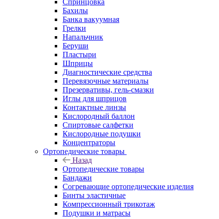
Спринцовка
Бахилы
Банка вакуумная
Грелки
Напальчник
Беруши
Пластыри
Шприцы
Диагностические средства
Перевязочные материалы
Презервативы, гель-смазки
Иглы для шприцов
Контактные линзы
Кислородный баллон
Спиртовые салфетки
Кислородные подушки
Концентраторы
Ортопедические товары
Назад
Ортопедические товары
Бандажи
Согревающие ортопедические изделия
Бинты эластичные
Компрессионный трикотаж
Подушки и матрасы