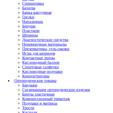
Спринцовка
Бахилы
Банка вакуумная
Грелки
Напальчник
Беруши
Пластыри
Шприцы
Диагностические средства
Перевязочные материалы
Презервативы, гель-смазки
Иглы для шприцов
Контактные линзы
Кислородный баллон
Спиртовые салфетки
Кислородные подушки
Концентраторы
Ортопедические товары
Бандажи
Согревающие ортопедические изделия
Бинты эластичные
Компрессионный трикотаж
Подушки и матрасы
Трости
Костыли