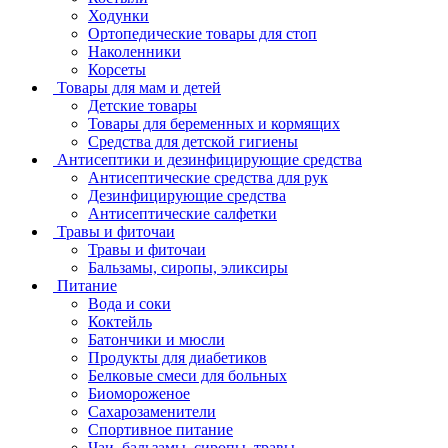
Ходунки
Ортопедические товары для стоп
Наколенники
Корсеты
Товары для мам и детей
Детские товары
Товары для беременных и кормящих
Средства для детской гигиены
Антисептики и дезинфицирующие средства
Антисептические средства для рук
Дезинфицирующие средства
Антисептические салфетки
Травы и фиточаи
Травы и фиточаи
Бальзамы, сиропы, эликсиры
Питание
Вода и соки
Коктейль
Батончики и мюсли
Продукты для диабетиков
Белковые смеси для больных
Биомороженое
Сахарозаменители
Спортивное питание
Чаи, бальзамы, сиропы, травы