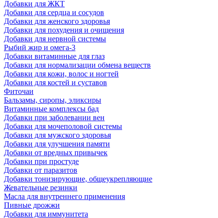
Добавки для ЖКТ
Добавки для сердца и сосудов
Добавки для женского здоровья
Добавки для похудения и очищения
Добавки для нервной системы
Рыбий жир и омега-3
Добавки витаминные для глаз
Добавки для нормализации обмена веществ
Добавки для кожи, волос и ногтей
Добавки для костей и суставов
Фиточаи
Бальзамы, сиропы, эликсиры
Витаминные комплексы бад
Добавки при заболевании вен
Добавки для мочеполовой системы
Добавки для мужского здоровья
Добавки для улучшения памяти
Добавки от вредных привычек
Добавки при простуде
Добавки от паразитов
Добавки тонизирующие, общеукрепляющие
Жевательные резинки
Масла для внутреннего применения
Пивные дрожжи
Добавки для иммунитета