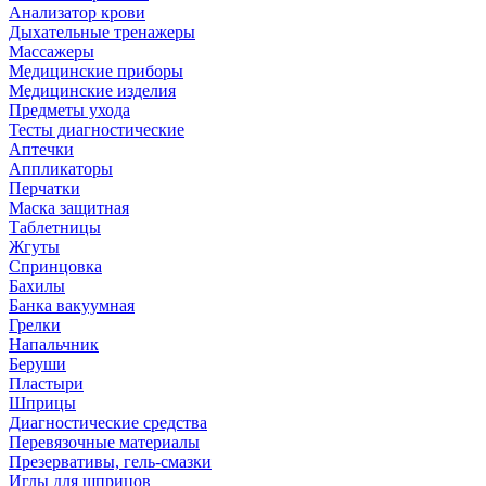
Анализатор крови
Дыхательные тренажеры
Массажеры
Медицинские приборы
Медицинские изделия
Предметы ухода
Тесты диагностические
Аптечки
Аппликаторы
Перчатки
Маска защитная
Таблетницы
Жгуты
Спринцовка
Бахилы
Банка вакуумная
Грелки
Напальчник
Беруши
Пластыри
Шприцы
Диагностические средства
Перевязочные материалы
Презервативы, гель-смазки
Иглы для шприцов