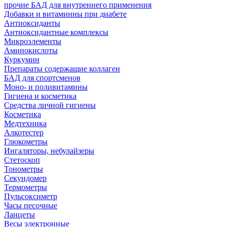
прочие БАД для внутреннего применения
Добавки и витаминны при диабете
Антиоксиданты
Антиоксидантные комплексы
Микроэлементы
Аминокислоты
Куркумин
Препараты содержащие коллаген
БАД для спортсменов
Моно- и поливитамины
Гигиена и косметика
Средства личной гигиены
Косметика
Медтехника
Алкотестер
Глюкометры
Ингаляторы, небулайзеры
Стетоскоп
Тонометры
Секундомер
Термометры
Пульсоксиметр
Часы песочные
Ланцеты
Весы электронные