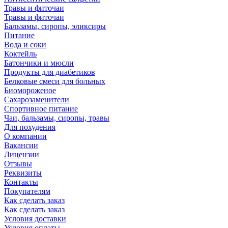
Травы и фиточаи
Травы и фиточаи
Бальзамы, сиропы, эликсиры
Питание
Вода и соки
Коктейль
Батончики и мюсли
Продукты для диабетиков
Белковые смеси для больных
Биомороженое
Сахарозаменители
Спортивное питание
Чаи, бальзамы, сиропы, травы
Для похудения
О компании
Вакансии
Лицензии
Отзывы
Реквизиты
Контакты
Покупателям
Как сделать заказ
Как сделать заказ
Условия доставки
Условия оплаты