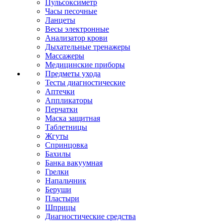
Пульсоксиметр
Часы песочные
Ланцеты
Весы электронные
Анализатор крови
Дыхательные тренажеры
Массажеры
Медицинские приборы
Предметы ухода
Тесты диагностические
Аптечки
Аппликаторы
Перчатки
Маска защитная
Таблетницы
Жгуты
Спринцовка
Бахилы
Банка вакуумная
Грелки
Напальчник
Беруши
Пластыри
Шприцы
Диагностические средства