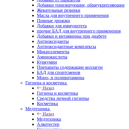
Добавки тонизирующие, общеукрепляющие
Жевательные резинки
Масла для внутреннего применения
Пивные дрожжи
Добавки для иммунитета
прочие БАД для внутреннего применения
Добавки и витаминны при диабете
Антиоксиданты
Антиоксидантные комплексы
Микроэлементы
Аминокислоты
Куркумин
Препараты содержащие коллаген
БАД для спортсменов
Моно- и поливитамины
Гигиена и косметика
Назад
Гигиена и косметика
Средства личной гигиены
Косметика
Медтехника
Назад
Медтехника
Алкотестер