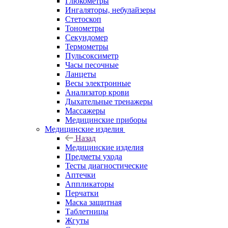
Глюкометры
Ингаляторы, небулайзеры
Стетоскоп
Тонометры
Секундомер
Термометры
Пульсоксиметр
Часы песочные
Ланцеты
Весы электронные
Анализатор крови
Дыхательные тренажеры
Массажеры
Медицинские приборы
Медицинские изделия
Назад
Медицинские изделия
Предметы ухода
Тесты диагностические
Аптечки
Аппликаторы
Перчатки
Маска защитная
Таблетницы
Жгуты