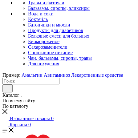
Травы и фиточаи
Бальзамы, сиропы, эликсиры
Вода и соки
Коктейль
Батончики и мюсли
Продукты для диабетиков
Белковые смеси для больных
Биомороженое
Сахарозаменители
Спортивное питание
Чаи, бальзамы, сиропы, травы
Для похудения
Пример:
Анальгин
Авитаминоз
Лекарственные средства
Каталог
По всему сайту
По каталогу
Избранные товары
0
Корзина
0