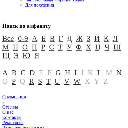
Для похудения
Поиск по алфавиту
Все
0-9
А
Б
В
Г
Д
Ж
З
И
К
Л
М
Н
О
П
Р
С
Т
У
Ф
Х
Ц
Ч
Ш
Щ
Э
Ю
Я
A
B
C
D
E
F
G
H
I
J
K
L
M
N
O
P
Q
R
S
T
U
V
W
X
Y
Z
О компании
Отзывы
О нас
Контакты
Реквизиты
Размещение рекламы