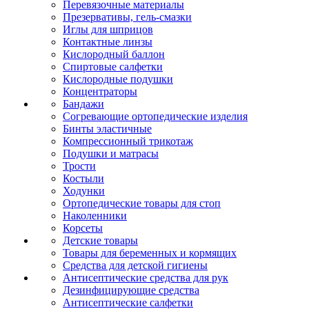
Перевязочные материалы
Презервативы, гель-смазки
Иглы для шприцов
Контактные линзы
Кислородный баллон
Спиртовые салфетки
Кислородные подушки
Концентраторы
Бандажи
Согревающие ортопедические изделия
Бинты эластичные
Компрессионный трикотаж
Подушки и матрасы
Трости
Костыли
Ходунки
Ортопедические товары для стоп
Наколенники
Корсеты
Детские товары
Товары для беременных и кормящих
Средства для детской гигиены
Антисептические средства для рук
Дезинфицирующие средства
Антисептические салфетки