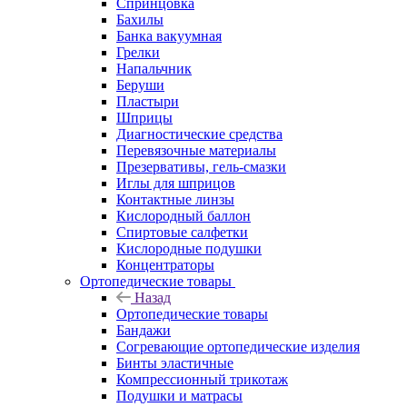
Спринцовка
Бахилы
Банка вакуумная
Грелки
Напальчник
Беруши
Пластыри
Шприцы
Диагностические средства
Перевязочные материалы
Презервативы, гель-смазки
Иглы для шприцов
Контактные линзы
Кислородный баллон
Спиртовые салфетки
Кислородные подушки
Концентраторы
Ортопедические товары
Назад
Ортопедические товары
Бандажи
Согревающие ортопедические изделия
Бинты эластичные
Компрессионный трикотаж
Подушки и матрасы