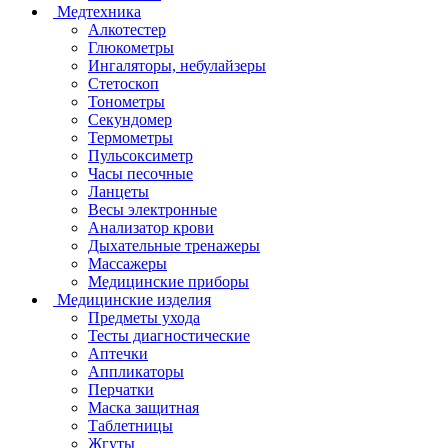
Медтехника
Алкотестер
Глюкометры
Ингаляторы, небулайзеры
Стетоскоп
Тонометры
Секундомер
Термометры
Пульсоксиметр
Часы песочные
Ланцеты
Весы электронные
Анализатор крови
Дыхательные тренажеры
Массажеры
Медицинские приборы
Медицинские изделия
Предметы ухода
Тесты диагностические
Аптечки
Аппликаторы
Перчатки
Маска защитная
Таблетницы
Жгуты