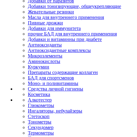
Добавки от паразитов
Добавки тонизирующие, общеукрепляющие
Жевательные резинки
Масла для внутреннего применения
Пивные дрожжи
Добавки для иммунитета
прочие БАД для внутреннего применения
Добавки и витаминны при диабете
Антиоксиданты
Антиоксидантные комплексы
Микроэлементы
Аминокислоты
Куркумин
Препараты содержащие коллаген
БАД для спортсменов
Моно- и поливитамины
Средства личной гигиены
Косметика
Алкотестер
Глюкометры
Ингаляторы, небулайзеры
Стетоскоп
Тонометры
Секундомер
Термометры