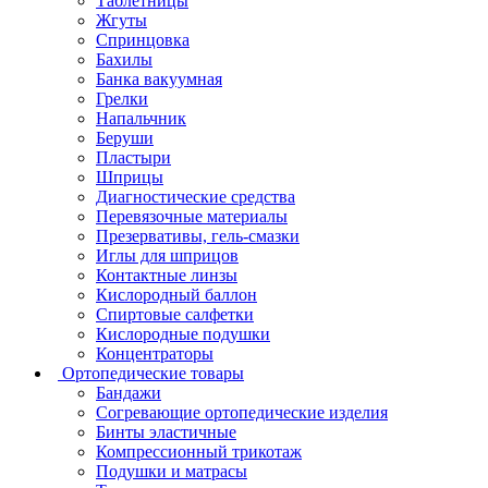
Таблетницы
Жгуты
Спринцовка
Бахилы
Банка вакуумная
Грелки
Напальчник
Беруши
Пластыри
Шприцы
Диагностические средства
Перевязочные материалы
Презервативы, гель-смазки
Иглы для шприцов
Контактные линзы
Кислородный баллон
Спиртовые салфетки
Кислородные подушки
Концентраторы
Ортопедические товары
Бандажи
Согревающие ортопедические изделия
Бинты эластичные
Компрессионный трикотаж
Подушки и матрасы