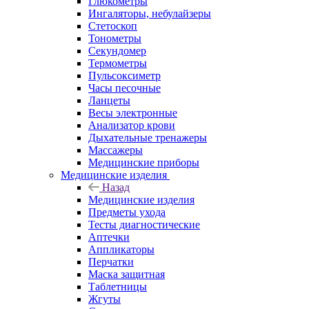
Глюкометры
Ингаляторы, небулайзеры
Стетоскоп
Тонометры
Секундомер
Термометры
Пульсоксиметр
Часы песочные
Ланцеты
Весы электронные
Анализатор крови
Дыхательные тренажеры
Массажеры
Медицинские приборы
Медицинские изделия
Назад
Медицинские изделия
Предметы ухода
Тесты диагностические
Аптечки
Аппликаторы
Перчатки
Маска защитная
Таблетницы
Жгуты