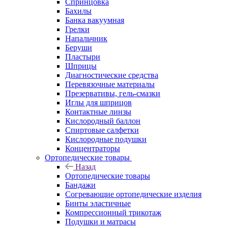
Спринцовка
Бахилы
Банка вакуумная
Грелки
Напальчник
Беруши
Пластыри
Шприцы
Диагностические средства
Перевязочные материалы
Презервативы, гель-смазки
Иглы для шприцов
Контактные линзы
Кислородный баллон
Спиртовые салфетки
Кислородные подушки
Концентраторы
Ортопедические товары
Назад
Ортопедические товары
Бандажи
Согревающие ортопедические изделия
Бинты эластичные
Компрессионный трикотаж
Подушки и матрасы