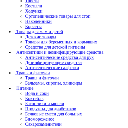
Трости
Костыли
Ходунки
Ортопедические товары для стоп
Наколенники
Корсеты
Товары для мам и детей
Детские товары
Товары для беременных и кормящих
Средства для детской гигиены
Антисептики и дезинфицирующие средства
Антисептические средства для рук
Дезинфицирующие средства
Антисептические салфетки
Травы и фиточаи
Травы и фиточаи
Бальзамы, сиропы, эликсиры
Питание
Вода и соки
Коктейль
Батончики и мюсли
Продукты для диабетиков
Белковые смеси для больных
Биомороженое
Сахарозаменители