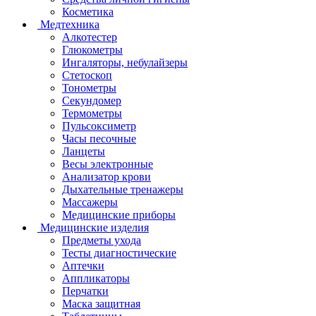
Косметика
Медтехника
Алкотестер
Глюкометры
Ингаляторы, небулайзеры
Стетоскоп
Тонометры
Секундомер
Термометры
Пульсоксиметр
Часы песочные
Ланцеты
Весы электронные
Анализатор крови
Дыхательные тренажеры
Массажеры
Медицинские приборы
Медицинские изделия
Предметы ухода
Тесты диагностические
Аптечки
Аппликаторы
Перчатки
Маска защитная