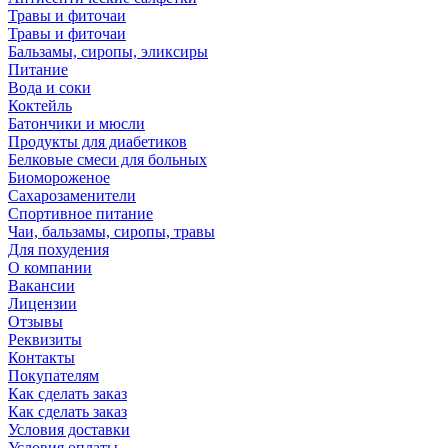
Травы и фиточаи
Травы и фиточаи
Бальзамы, сиропы, эликсиры
Питание
Вода и соки
Коктейль
Батончики и мюсли
Продукты для диабетиков
Белковые смеси для больных
Биомороженое
Сахарозаменители
Спортивное питание
Чаи, бальзамы, сиропы, травы
Для похудения
О компании
Вакансии
Лицензии
Отзывы
Реквизиты
Контакты
Покупателям
Как сделать заказ
Как сделать заказ
Условия доставки
Условия оплаты