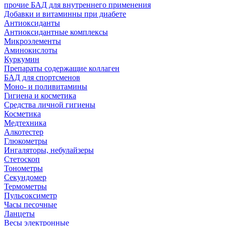
прочие БАД для внутреннего применения
Добавки и витаминны при диабете
Антиоксиданты
Антиоксидантные комплексы
Микроэлементы
Аминокислоты
Куркумин
Препараты содержащие коллаген
БАД для спортсменов
Моно- и поливитамины
Гигиена и косметика
Средства личной гигиены
Косметика
Медтехника
Алкотестер
Глюкометры
Ингаляторы, небулайзеры
Стетоскоп
Тонометры
Секундомер
Термометры
Пульсоксиметр
Часы песочные
Ланцеты
Весы электронные