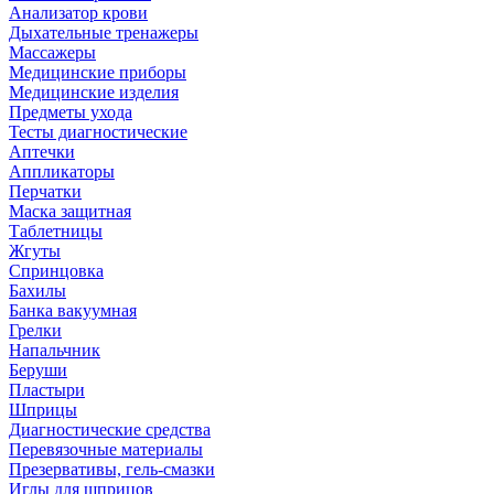
Анализатор крови
Дыхательные тренажеры
Массажеры
Медицинские приборы
Медицинские изделия
Предметы ухода
Тесты диагностические
Аптечки
Аппликаторы
Перчатки
Маска защитная
Таблетницы
Жгуты
Спринцовка
Бахилы
Банка вакуумная
Грелки
Напальчник
Беруши
Пластыри
Шприцы
Диагностические средства
Перевязочные материалы
Презервативы, гель-смазки
Иглы для шприцов