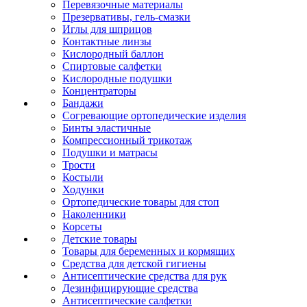
Перевязочные материалы
Презервативы, гель-смазки
Иглы для шприцов
Контактные линзы
Кислородный баллон
Спиртовые салфетки
Кислородные подушки
Концентраторы
Бандажи
Согревающие ортопедические изделия
Бинты эластичные
Компрессионный трикотаж
Подушки и матрасы
Трости
Костыли
Ходунки
Ортопедические товары для стоп
Наколенники
Корсеты
Детские товары
Товары для беременных и кормящих
Средства для детской гигиены
Антисептические средства для рук
Дезинфицирующие средства
Антисептические салфетки