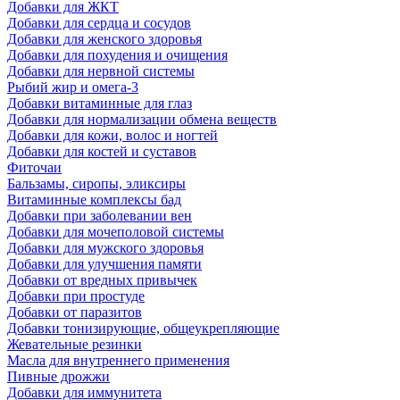
Добавки для ЖКТ
Добавки для сердца и сосудов
Добавки для женского здоровья
Добавки для похудения и очищения
Добавки для нервной системы
Рыбий жир и омега-3
Добавки витаминные для глаз
Добавки для нормализации обмена веществ
Добавки для кожи, волос и ногтей
Добавки для костей и суставов
Фиточаи
Бальзамы, сиропы, эликсиры
Витаминные комплексы бад
Добавки при заболевании вен
Добавки для мочеполовой системы
Добавки для мужского здоровья
Добавки для улучшения памяти
Добавки от вредных привычек
Добавки при простуде
Добавки от паразитов
Добавки тонизирующие, общеукрепляющие
Жевательные резинки
Масла для внутреннего применения
Пивные дрожжи
Добавки для иммунитета