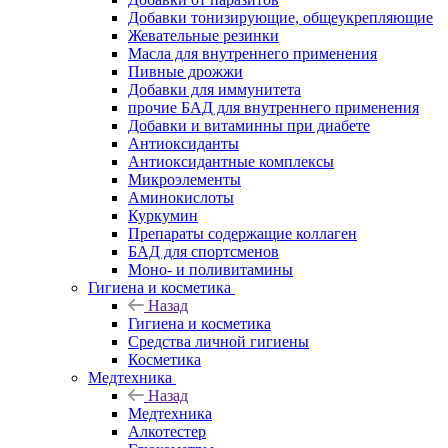
Добавки тонизирующие, общеукрепляющие
Жевательные резинки
Масла для внутреннего применения
Пивные дрожжи
Добавки для иммунитета
прочие БАД для внутреннего применения
Добавки и витаминны при диабете
Антиоксиданты
Антиоксидантные комплексы
Микроэлементы
Аминокислоты
Куркумин
Препараты содержащие коллаген
БАД для спортсменов
Моно- и поливитамины
Гигиена и косметика
Назад
Гигиена и косметика
Средства личной гигиены
Косметика
Медтехника
Назад
Медтехника
Алкотестер