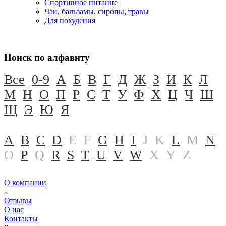
Спортивное питание
Чаи, бальзамы, сиропы, травы
Для похудения
Поиск по алфавиту
Все
0-9
А
Б
В
Г
Д
Ж
З
И
К
Л
М
Н
О
П
Р
С
Т
У
Ф
Х
Ц
Ч
Ш
Щ
Э
Ю
Я
A
B
C
D
E
F
G
H
I
J
K
L
M
N
O
P
Q
R
S
T
U
V
W
X
Y
Z
О компании
Отзывы
О нас
Контакты