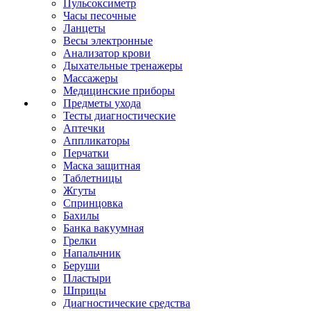
Пульсоксиметр
Часы песочные
Ланцеты
Весы электронные
Анализатор крови
Дыхательные тренажеры
Массажеры
Медицинские приборы
Предметы ухода
Тесты диагностические
Аптечки
Аппликаторы
Перчатки
Маска защитная
Таблетницы
Жгуты
Спринцовка
Бахилы
Банка вакуумная
Грелки
Напальчник
Беруши
Пластыри
Шприцы
Диагностические средства