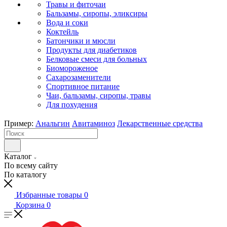
Травы и фиточаи
Бальзамы, сиропы, эликсиры
Вода и соки
Коктейль
Батончики и мюсли
Продукты для диабетиков
Белковые смеси для больных
Биомороженое
Сахарозаменители
Спортивное питание
Чаи, бальзамы, сиропы, травы
Для похудения
Пример:
Анальгин
Авитаминоз
Лекарственные средства
Каталог
По всему сайту
По каталогу
Избранные товары
0
Корзина
0