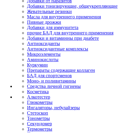
Добавки от паразитов
Добавки тонизирующие, общеукрепляющие
Жевательные резинки
Масла для внутреннего применения
Пивные дрожжи
Добавки для иммунитета
прочие БАД для внутреннего применения
Добавки и витаминны при диабете
Антиоксиданты
Антиоксидантные комплексы
Микроэлементы
Аминокислоты
Куркумин
Препараты содержащие коллаген
БАД для спортсменов
Моно- и поливитамины
Средства личной гигиены
Косметика
Алкотестер
Глюкометры
Ингаляторы, небулайзеры
Стетоскоп
Тонометры
Секундомер
Термометры