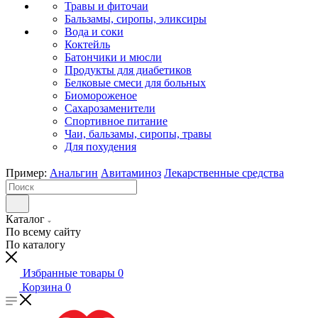
Травы и фиточаи
Бальзамы, сиропы, эликсиры
Вода и соки
Коктейль
Батончики и мюсли
Продукты для диабетиков
Белковые смеси для больных
Биомороженое
Сахарозаменители
Спортивное питание
Чаи, бальзамы, сиропы, травы
Для похудения
Пример:
Анальгин
Авитаминоз
Лекарственные средства
Каталог
По всему сайту
По каталогу
Избранные товары
0
Корзина
0