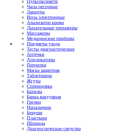
Пульсоксиметр
Часы песочные
Ланцеты
Весы электронные
Анализатор крови
Дыхательные тренажеры
Массажеры
Медицинские приборы
Предметы ухода
Тесты диагностические
Аптечки
Аппликаторы
Перчатки
Маска защитная
Таблетницы
Жгуты
Спринцовка
Бахилы
Банка вакуумная
Грелки
Напальчник
Беруши
Пластыри
Шприцы
Диагностические средства