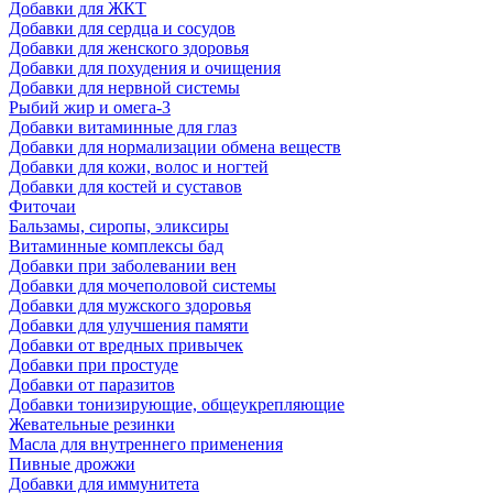
Добавки для ЖКТ
Добавки для сердца и сосудов
Добавки для женского здоровья
Добавки для похудения и очищения
Добавки для нервной системы
Рыбий жир и омега-3
Добавки витаминные для глаз
Добавки для нормализации обмена веществ
Добавки для кожи, волос и ногтей
Добавки для костей и суставов
Фиточаи
Бальзамы, сиропы, эликсиры
Витаминные комплексы бад
Добавки при заболевании вен
Добавки для мочеполовой системы
Добавки для мужского здоровья
Добавки для улучшения памяти
Добавки от вредных привычек
Добавки при простуде
Добавки от паразитов
Добавки тонизирующие, общеукрепляющие
Жевательные резинки
Масла для внутреннего применения
Пивные дрожжи
Добавки для иммунитета