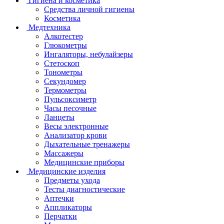
Гигиена и косметика
Средства личной гигиены
Косметика
Медтехника
Алкотестер
Глюкометры
Ингаляторы, небулайзеры
Стетоскоп
Тонометры
Секундомер
Термометры
Пульсоксиметр
Часы песочные
Ланцеты
Весы электронные
Анализатор крови
Дыхательные тренажеры
Массажеры
Медицинские приборы
Медицинские изделия
Предметы ухода
Тесты диагностические
Аптечки
Аппликаторы
Перчатки