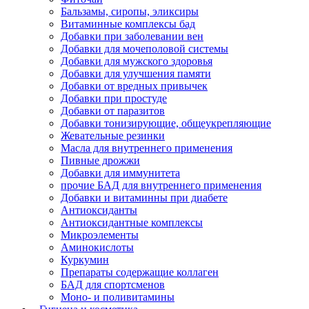
Бальзамы, сиропы, эликсиры
Витаминные комплексы бад
Добавки при заболевании вен
Добавки для мочеполовой системы
Добавки для мужского здоровья
Добавки для улучшения памяти
Добавки от вредных привычек
Добавки при простуде
Добавки от паразитов
Добавки тонизирующие, общеукрепляющие
Жевательные резинки
Масла для внутреннего применения
Пивные дрожжи
Добавки для иммунитета
прочие БАД для внутреннего применения
Добавки и витаминны при диабете
Антиоксиданты
Антиоксидантные комплексы
Микроэлементы
Аминокислоты
Куркумин
Препараты содержащие коллаген
БАД для спортсменов
Моно- и поливитамины