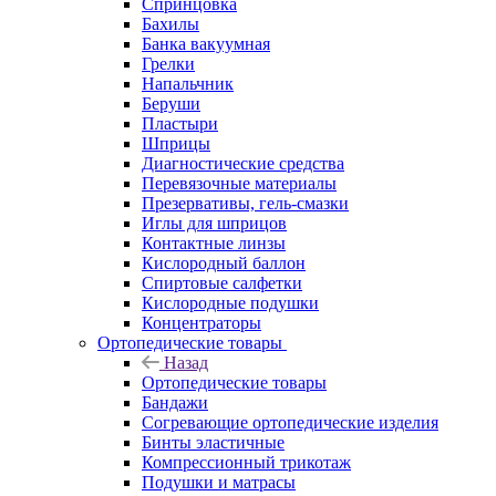
Спринцовка
Бахилы
Банка вакуумная
Грелки
Напальчник
Беруши
Пластыри
Шприцы
Диагностические средства
Перевязочные материалы
Презервативы, гель-смазки
Иглы для шприцов
Контактные линзы
Кислородный баллон
Спиртовые салфетки
Кислородные подушки
Концентраторы
Ортопедические товары
Назад
Ортопедические товары
Бандажи
Согревающие ортопедические изделия
Бинты эластичные
Компрессионный трикотаж
Подушки и матрасы