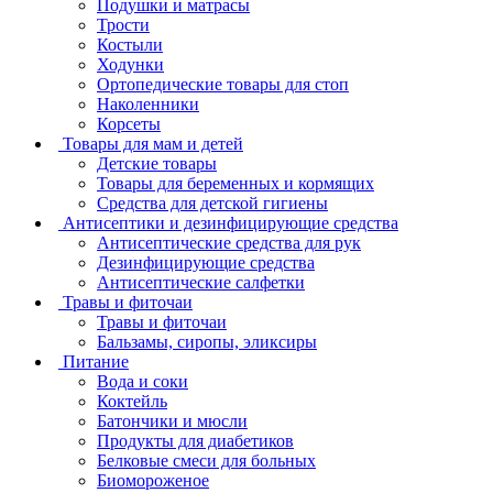
Подушки и матрасы
Трости
Костыли
Ходунки
Ортопедические товары для стоп
Наколенники
Корсеты
Товары для мам и детей
Детские товары
Товары для беременных и кормящих
Средства для детской гигиены
Антисептики и дезинфицирующие средства
Антисептические средства для рук
Дезинфицирующие средства
Антисептические салфетки
Травы и фиточаи
Травы и фиточаи
Бальзамы, сиропы, эликсиры
Питание
Вода и соки
Коктейль
Батончики и мюсли
Продукты для диабетиков
Белковые смеси для больных
Биомороженое