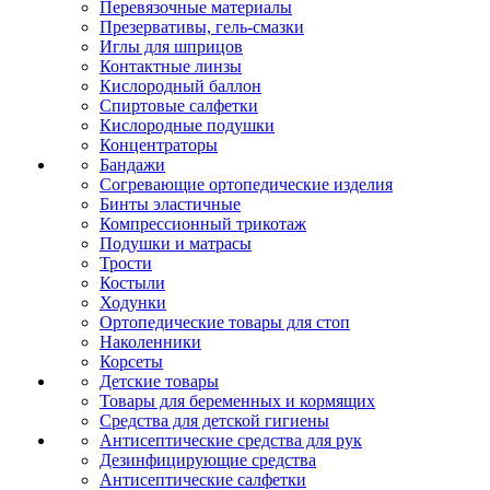
Перевязочные материалы
Презервативы, гель-смазки
Иглы для шприцов
Контактные линзы
Кислородный баллон
Спиртовые салфетки
Кислородные подушки
Концентраторы
Бандажи
Согревающие ортопедические изделия
Бинты эластичные
Компрессионный трикотаж
Подушки и матрасы
Трости
Костыли
Ходунки
Ортопедические товары для стоп
Наколенники
Корсеты
Детские товары
Товары для беременных и кормящих
Средства для детской гигиены
Антисептические средства для рук
Дезинфицирующие средства
Антисептические салфетки