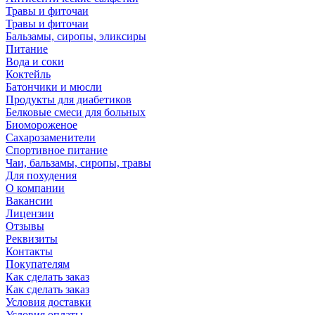
Травы и фиточаи
Травы и фиточаи
Бальзамы, сиропы, эликсиры
Питание
Вода и соки
Коктейль
Батончики и мюсли
Продукты для диабетиков
Белковые смеси для больных
Биомороженое
Сахарозаменители
Спортивное питание
Чаи, бальзамы, сиропы, травы
Для похудения
О компании
Вакансии
Лицензии
Отзывы
Реквизиты
Контакты
Покупателям
Как сделать заказ
Как сделать заказ
Условия доставки
Условия оплаты