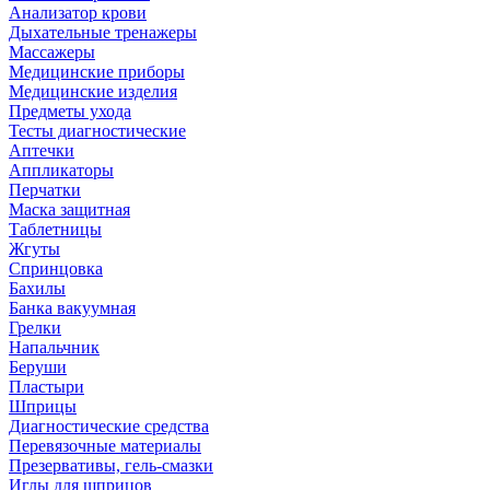
Анализатор крови
Дыхательные тренажеры
Массажеры
Медицинские приборы
Медицинские изделия
Предметы ухода
Тесты диагностические
Аптечки
Аппликаторы
Перчатки
Маска защитная
Таблетницы
Жгуты
Спринцовка
Бахилы
Банка вакуумная
Грелки
Напальчник
Беруши
Пластыри
Шприцы
Диагностические средства
Перевязочные материалы
Презервативы, гель-смазки
Иглы для шприцов