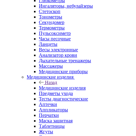
Глюкометры
Ингаляторы, небулайзеры
Стетоскоп
Тонометры
Секундомер
Термометры
Пульсоксиметр
Часы песочные
Ланцеты
Весы электронные
Анализатор крови
Дыхательные тренажеры
Массажеры
Медицинские приборы
Медицинские изделия
Назад
Медицинские изделия
Предметы ухода
Тесты диагностические
Аптечки
Аппликаторы
Перчатки
Маска защитная
Таблетницы
Жгуты