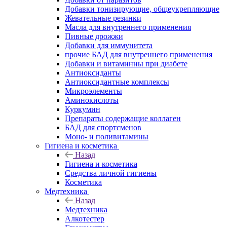
Добавки тонизирующие, общеукрепляющие
Жевательные резинки
Масла для внутреннего применения
Пивные дрожжи
Добавки для иммунитета
прочие БАД для внутреннего применения
Добавки и витаминны при диабете
Антиоксиданты
Антиоксидантные комплексы
Микроэлементы
Аминокислоты
Куркумин
Препараты содержащие коллаген
БАД для спортсменов
Моно- и поливитамины
Гигиена и косметика
Назад
Гигиена и косметика
Средства личной гигиены
Косметика
Медтехника
Назад
Медтехника
Алкотестер