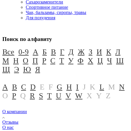
Сахарозаменители
Спортивное питание
Чаи, бальзамы, сиропы, травы
Для похудения
Поиск по алфавиту
Все
0-9
А
Б
В
Г
Д
Ж
З
И
К
Л
М
Н
О
П
Р
С
Т
У
Ф
Х
Ц
Ч
Ш
Щ
Э
Ю
Я
A
B
C
D
E
F
G
H
I
J
K
L
M
N
O
P
Q
R
S
T
U
V
W
X
Y
Z
О компании
Отзывы
О нас