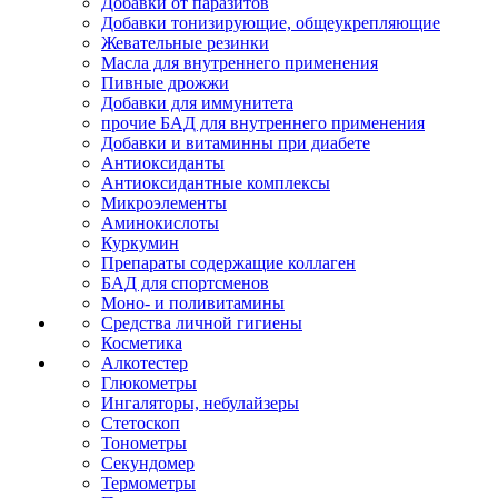
Добавки от паразитов
Добавки тонизирующие, общеукрепляющие
Жевательные резинки
Масла для внутреннего применения
Пивные дрожжи
Добавки для иммунитета
прочие БАД для внутреннего применения
Добавки и витаминны при диабете
Антиоксиданты
Антиоксидантные комплексы
Микроэлементы
Аминокислоты
Куркумин
Препараты содержащие коллаген
БАД для спортсменов
Моно- и поливитамины
Средства личной гигиены
Косметика
Алкотестер
Глюкометры
Ингаляторы, небулайзеры
Стетоскоп
Тонометры
Секундомер
Термометры