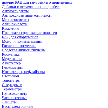
прочие БАД для внутреннего применения
Добавки и витаминны при диабете
Антиоксиданты
Антиоксидантные комплексы
Микроэлементы
Аминокислоты
Куркумин
Препараты содержащие коллаген
БАД для спортсменов
Моно- и поливитамины
Гигиена и косметика
Средства личной гигиены
Косметика
Медтехника
Алкотестер
Глюкометры
Ингаляторы, небулайзеры
Стетоскоп
Тонометры
Секундомер
Термометры
Пульсоксиметр
Часы песочные
Ланцеты
Весы электронные