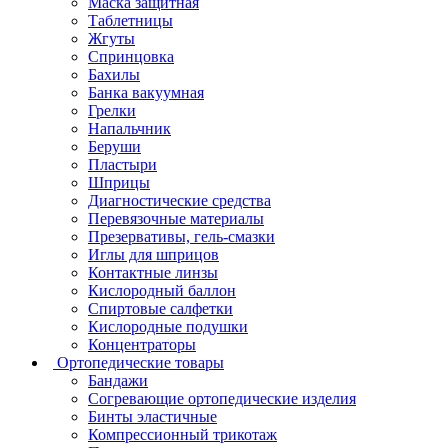
Маска защитная
Таблетницы
Жгуты
Спринцовка
Бахилы
Банка вакуумная
Грелки
Напальчник
Беруши
Пластыри
Шприцы
Диагностические средства
Перевязочные материалы
Презервативы, гель-смазки
Иглы для шприцов
Контактные линзы
Кислородный баллон
Спиртовые салфетки
Кислородные подушки
Концентраторы
Ортопедические товары
Бандажи
Согревающие ортопедические изделия
Бинты эластичные
Компрессионный трикотаж