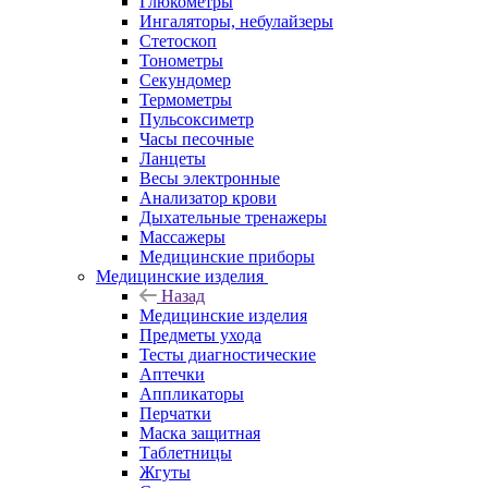
Глюкометры
Ингаляторы, небулайзеры
Стетоскоп
Тонометры
Секундомер
Термометры
Пульсоксиметр
Часы песочные
Ланцеты
Весы электронные
Анализатор крови
Дыхательные тренажеры
Массажеры
Медицинские приборы
Медицинские изделия
Назад
Медицинские изделия
Предметы ухода
Тесты диагностические
Аптечки
Аппликаторы
Перчатки
Маска защитная
Таблетницы
Жгуты