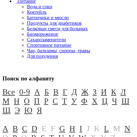
Питание
Вода и соки
Коктейль
Батончики и мюсли
Продукты для диабетиков
Белковые смеси для больных
Биомороженое
Сахарозаменители
Спортивное питание
Чаи, бальзамы, сиропы, травы
Для похудения
Поиск по алфавиту
Все
0-9
А
Б
В
Г
Д
Ж
З
И
К
Л
М
Н
О
П
Р
С
Т
У
Ф
Х
Ц
Ч
Ш
Щ
Э
Ю
Я
A
B
C
D
E
F
G
H
I
J
K
L
M
N