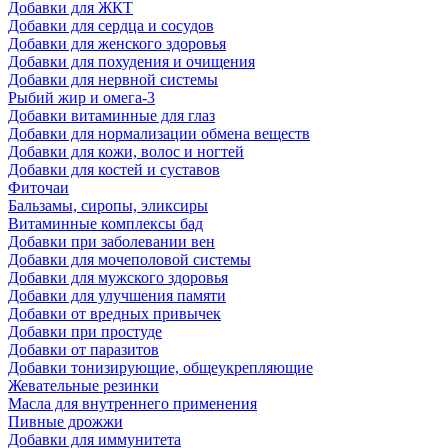
Добавки для ЖКТ
Добавки для сердца и сосудов
Добавки для женского здоровья
Добавки для похудения и очищения
Добавки для нервной системы
Рыбий жир и омега-3
Добавки витаминные для глаз
Добавки для нормализации обмена веществ
Добавки для кожи, волос и ногтей
Добавки для костей и суставов
Фиточаи
Бальзамы, сиропы, эликсиры
Витаминные комплексы бад
Добавки при заболевании вен
Добавки для мочеполовой системы
Добавки для мужского здоровья
Добавки для улучшения памяти
Добавки от вредных привычек
Добавки при простуде
Добавки от паразитов
Добавки тонизирующие, общеукрепляющие
Жевательные резинки
Масла для внутреннего применения
Пивные дрожжи
Добавки для иммунитета