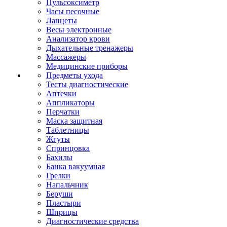
Пульсоксиметр
Часы песочные
Ланцеты
Весы электронные
Анализатор крови
Дыхательные тренажеры
Массажеры
Медицинские приборы
Предметы ухода
Тесты диагностические
Аптечки
Аппликаторы
Перчатки
Маска защитная
Таблетницы
Жгуты
Спринцовка
Бахилы
Банка вакуумная
Грелки
Напальчник
Беруши
Пластыри
Шприцы
Диагностические средства