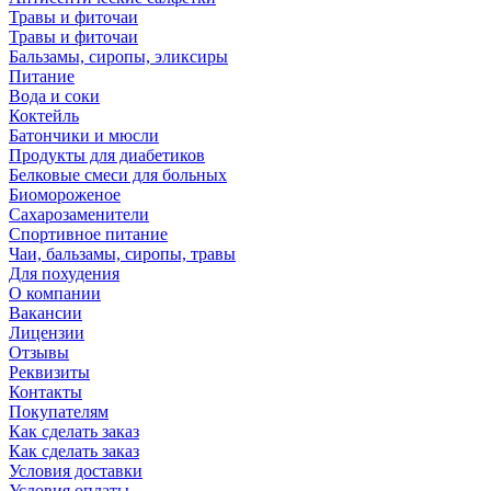
Травы и фиточаи
Травы и фиточаи
Бальзамы, сиропы, эликсиры
Питание
Вода и соки
Коктейль
Батончики и мюсли
Продукты для диабетиков
Белковые смеси для больных
Биомороженое
Сахарозаменители
Спортивное питание
Чаи, бальзамы, сиропы, травы
Для похудения
О компании
Вакансии
Лицензии
Отзывы
Реквизиты
Контакты
Покупателям
Как сделать заказ
Как сделать заказ
Условия доставки
Условия оплаты