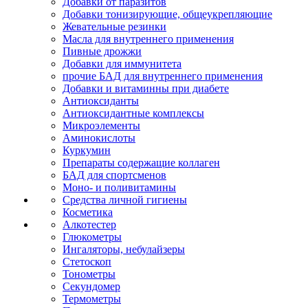
Добавки от паразитов
Добавки тонизирующие, общеукрепляющие
Жевательные резинки
Масла для внутреннего применения
Пивные дрожжи
Добавки для иммунитета
прочие БАД для внутреннего применения
Добавки и витаминны при диабете
Антиоксиданты
Антиоксидантные комплексы
Микроэлементы
Аминокислоты
Куркумин
Препараты содержащие коллаген
БАД для спортсменов
Моно- и поливитамины
Средства личной гигиены
Косметика
Алкотестер
Глюкометры
Ингаляторы, небулайзеры
Стетоскоп
Тонометры
Секундомер
Термометры