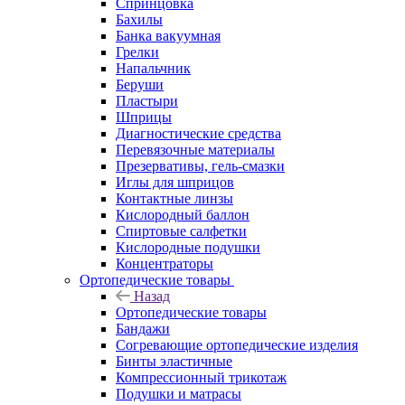
Спринцовка
Бахилы
Банка вакуумная
Грелки
Напальчник
Беруши
Пластыри
Шприцы
Диагностические средства
Перевязочные материалы
Презервативы, гель-смазки
Иглы для шприцов
Контактные линзы
Кислородный баллон
Спиртовые салфетки
Кислородные подушки
Концентраторы
Ортопедические товары
Назад
Ортопедические товары
Бандажи
Согревающие ортопедические изделия
Бинты эластичные
Компрессионный трикотаж
Подушки и матрасы