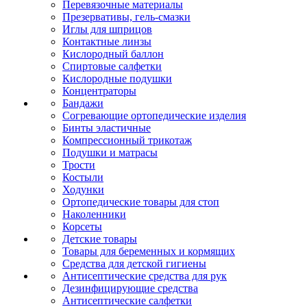
Перевязочные материалы
Презервативы, гель-смазки
Иглы для шприцов
Контактные линзы
Кислородный баллон
Спиртовые салфетки
Кислородные подушки
Концентраторы
Бандажи
Согревающие ортопедические изделия
Бинты эластичные
Компрессионный трикотаж
Подушки и матрасы
Трости
Костыли
Ходунки
Ортопедические товары для стоп
Наколенники
Корсеты
Детские товары
Товары для беременных и кормящих
Средства для детской гигиены
Антисептические средства для рук
Дезинфицирующие средства
Антисептические салфетки