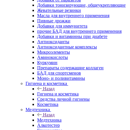
Добавки тонизирующие, общеукрепляющие
Жевательные резинки
Масла для внутреннего применения
Пивные дрожжи
Добавки для иммунитета
прочие БАД для внутреннего применения
Добавки и витаминны при диабете
Антиоксиданты
Антиоксидантные комплексы
Микроэлементы
Аминокислоты
Куркумин
Препараты содержащие коллаген
БАД для спортсменов
Моно- и поливитамины
Гигиена и косметика
Назад
Гигиена и косметика
Средства личной гигиены
Косметика
Медтехника
Назад
Медтехника
Алкотестер