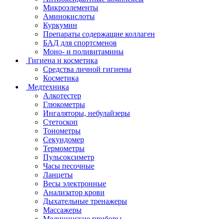
Микроэлементы
Аминокислоты
Куркумин
Препараты содержащие коллаген
БАД для спортсменов
Моно- и поливитамины
Гигиена и косметика
Средства личной гигиены
Косметика
Медтехника
Алкотестер
Глюкометры
Ингаляторы, небулайзеры
Стетоскоп
Тонометры
Секундомер
Термометры
Пульсоксиметр
Часы песочные
Ланцеты
Весы электронные
Анализатор крови
Дыхательные тренажеры
Массажеры
Медицинские приборы