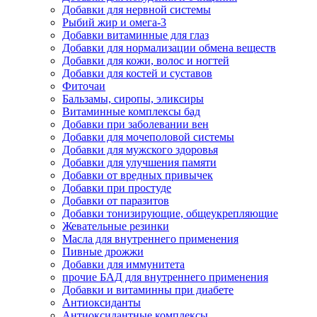
Добавки для нервной системы
Рыбий жир и омега-3
Добавки витаминные для глаз
Добавки для нормализации обмена веществ
Добавки для кожи, волос и ногтей
Добавки для костей и суставов
Фиточаи
Бальзамы, сиропы, эликсиры
Витаминные комплексы бад
Добавки при заболевании вен
Добавки для мочеполовой системы
Добавки для мужского здоровья
Добавки для улучшения памяти
Добавки от вредных привычек
Добавки при простуде
Добавки от паразитов
Добавки тонизирующие, общеукрепляющие
Жевательные резинки
Масла для внутреннего применения
Пивные дрожжи
Добавки для иммунитета
прочие БАД для внутреннего применения
Добавки и витаминны при диабете
Антиоксиданты
Антиоксидантные комплексы