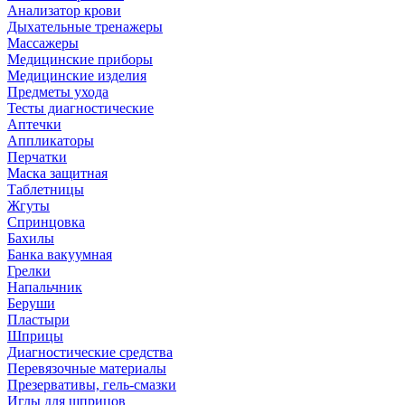
Анализатор крови
Дыхательные тренажеры
Массажеры
Медицинские приборы
Медицинские изделия
Предметы ухода
Тесты диагностические
Аптечки
Аппликаторы
Перчатки
Маска защитная
Таблетницы
Жгуты
Спринцовка
Бахилы
Банка вакуумная
Грелки
Напальчник
Беруши
Пластыри
Шприцы
Диагностические средства
Перевязочные материалы
Презервативы, гель-смазки
Иглы для шприцов