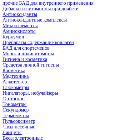
прочие БАД для внутреннего применения
Добавки и витаминны при диабете
Антиоксиданты
Антиоксидантные комплексы
Микроэлементы
Аминокислоты
Куркумин
Препараты содержащие коллаген
БАД для спортсменов
Моно- и поливитамины
Гигиена и косметика
Средства личной гигиены
Косметика
Медтехника
Алкотестер
Глюкометры
Ингаляторы, небулайзеры
Стетоскоп
Тонометры
Секундомер
Термометры
Пульсоксиметр
Часы песочные
Ланцеты
Весы электронные