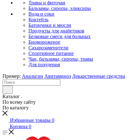
Травы и фиточаи
Бальзамы, сиропы, эликсиры
Вода и соки
Коктейль
Батончики и мюсли
Продукты для диабетиков
Белковые смеси для больных
Биомороженое
Сахарозаменители
Спортивное питание
Чаи, бальзамы, сиропы, травы
Для похудения
Пример:
Анальгин
Авитаминоз
Лекарственные средства
Каталог
По всему сайту
По каталогу
Избранные товары
0
Корзина
0