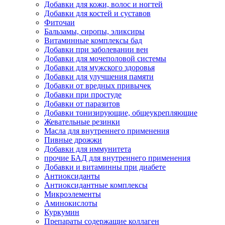
Добавки для кожи, волос и ногтей
Добавки для костей и суставов
Фиточаи
Бальзамы, сиропы, эликсиры
Витаминные комплексы бад
Добавки при заболевании вен
Добавки для мочеполовой системы
Добавки для мужского здоровья
Добавки для улучшения памяти
Добавки от вредных привычек
Добавки при простуде
Добавки от паразитов
Добавки тонизирующие, общеукрепляющие
Жевательные резинки
Масла для внутреннего применения
Пивные дрожжи
Добавки для иммунитета
прочие БАД для внутреннего применения
Добавки и витаминны при диабете
Антиоксиданты
Антиоксидантные комплексы
Микроэлементы
Аминокислоты
Куркумин
Препараты содержащие коллаген