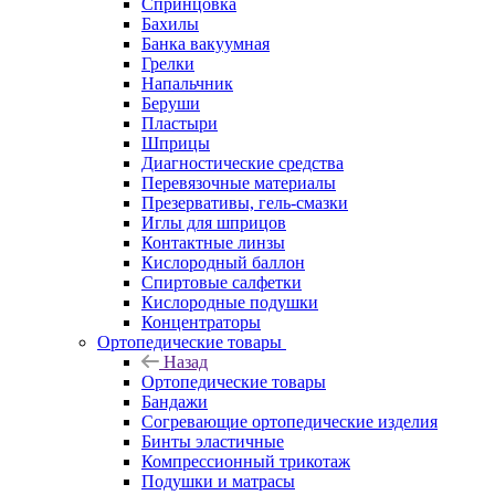
Спринцовка
Бахилы
Банка вакуумная
Грелки
Напальчник
Беруши
Пластыри
Шприцы
Диагностические средства
Перевязочные материалы
Презервативы, гель-смазки
Иглы для шприцов
Контактные линзы
Кислородный баллон
Спиртовые салфетки
Кислородные подушки
Концентраторы
Ортопедические товары
Назад
Ортопедические товары
Бандажи
Согревающие ортопедические изделия
Бинты эластичные
Компрессионный трикотаж
Подушки и матрасы