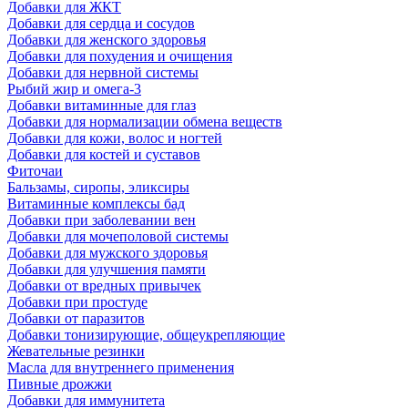
Добавки для ЖКТ
Добавки для сердца и сосудов
Добавки для женского здоровья
Добавки для похудения и очищения
Добавки для нервной системы
Рыбий жир и омега-3
Добавки витаминные для глаз
Добавки для нормализации обмена веществ
Добавки для кожи, волос и ногтей
Добавки для костей и суставов
Фиточаи
Бальзамы, сиропы, эликсиры
Витаминные комплексы бад
Добавки при заболевании вен
Добавки для мочеполовой системы
Добавки для мужского здоровья
Добавки для улучшения памяти
Добавки от вредных привычек
Добавки при простуде
Добавки от паразитов
Добавки тонизирующие, общеукрепляющие
Жевательные резинки
Масла для внутреннего применения
Пивные дрожжи
Добавки для иммунитета