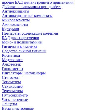
прочие БАД для внутреннего применения
Добавки и витаминны при диабете
Антиоксиданты
Антиоксидантные комплексы
Микроэлементы
Аминокислоты
Куркумин
Препараты содержащие коллаген
БАД для спортсменов
Моно- и поливитамины
Гигиена и косметика
Средства личной гигиены
Косметика
Медтехника
Алкотестер
Глюкометры
Ингаляторы, небулайзеры
Стетоскоп
Тонометры
Секундомер
Термометры
Пульсоксиметр
Часы песочные
Ланцеты
Весы электронные