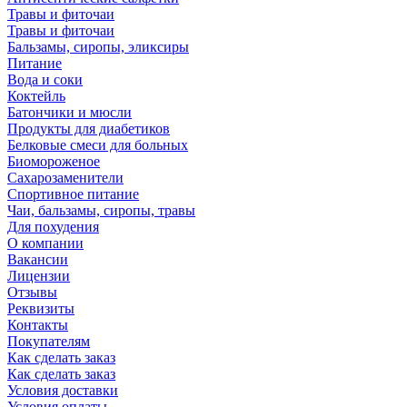
Травы и фиточаи
Травы и фиточаи
Бальзамы, сиропы, эликсиры
Питание
Вода и соки
Коктейль
Батончики и мюсли
Продукты для диабетиков
Белковые смеси для больных
Биомороженое
Сахарозаменители
Спортивное питание
Чаи, бальзамы, сиропы, травы
Для похудения
О компании
Вакансии
Лицензии
Отзывы
Реквизиты
Контакты
Покупателям
Как сделать заказ
Как сделать заказ
Условия доставки
Условия оплаты