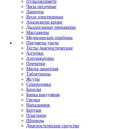
Пульсоксиметр
Часы песочные
Ланцеты
Весы электронные
Анализатор крови
Дыхательные тренажеры
Массажеры
Медицинские приборы
Предметы ухода
Тесты диагностические
Аптечки
Аппликаторы
Перчатки
Маска защитная
Таблетницы
Жгуты
Спринцовка
Бахилы
Банка вакуумная
Грелки
Напальчник
Беруши
Пластыри
Шприцы
Диагностические средства