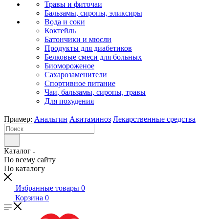
Травы и фиточаи
Бальзамы, сиропы, эликсиры
Вода и соки
Коктейль
Батончики и мюсли
Продукты для диабетиков
Белковые смеси для больных
Биомороженое
Сахарозаменители
Спортивное питание
Чаи, бальзамы, сиропы, травы
Для похудения
Пример:
Анальгин
Авитаминоз
Лекарственные средства
Каталог
По всему сайту
По каталогу
Избранные товары
0
Корзина
0