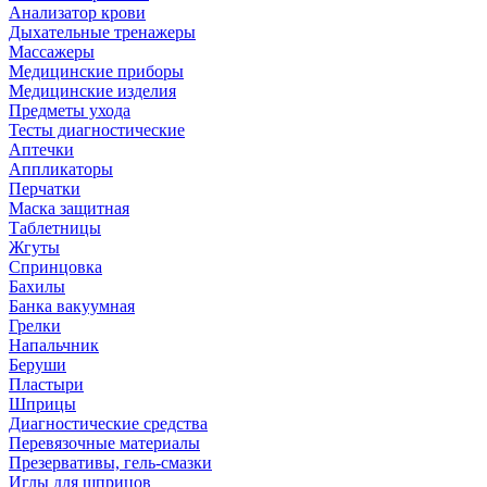
Анализатор крови
Дыхательные тренажеры
Массажеры
Медицинские приборы
Медицинские изделия
Предметы ухода
Тесты диагностические
Аптечки
Аппликаторы
Перчатки
Маска защитная
Таблетницы
Жгуты
Спринцовка
Бахилы
Банка вакуумная
Грелки
Напальчник
Беруши
Пластыри
Шприцы
Диагностические средства
Перевязочные материалы
Презервативы, гель-смазки
Иглы для шприцов