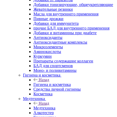
Добавки тонизирующие, общеукрепляющие
Жевательные резинки
Масла для внутреннего применения
Пивные дрожжи
Добавки для иммунитета
прочие БАД для внутреннего применения
Добавки и витаминны при диабете
Антиоксиданты
Антиоксидантные комплексы
Микроэлементы
Аминокислоты
Куркумин
Препараты содержащие коллаген
БАД для спортсменов
Моно- и поливитамины
Гигиена и косметика
Назад
Гигиена и косметика
Средства личной гигиены
Косметика
Медтехника
Назад
Медтехника
Алкотестер