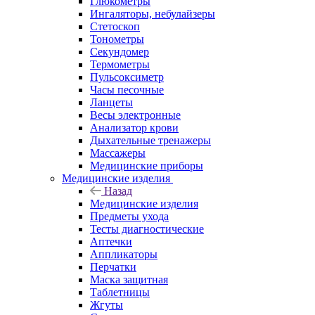
Глюкометры
Ингаляторы, небулайзеры
Стетоскоп
Тонометры
Секундомер
Термометры
Пульсоксиметр
Часы песочные
Ланцеты
Весы электронные
Анализатор крови
Дыхательные тренажеры
Массажеры
Медицинские приборы
Медицинские изделия
Назад
Медицинские изделия
Предметы ухода
Тесты диагностические
Аптечки
Аппликаторы
Перчатки
Маска защитная
Таблетницы
Жгуты