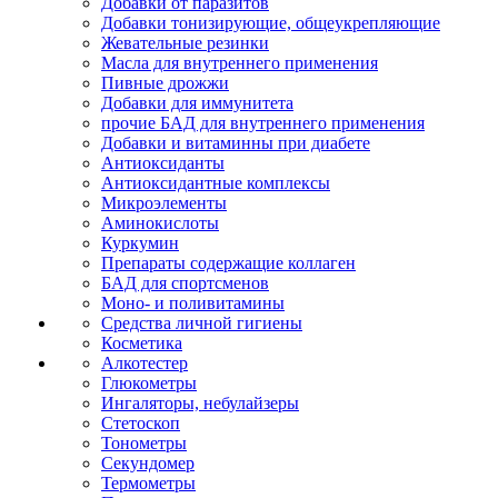
Добавки от паразитов
Добавки тонизирующие, общеукрепляющие
Жевательные резинки
Масла для внутреннего применения
Пивные дрожжи
Добавки для иммунитета
прочие БАД для внутреннего применения
Добавки и витаминны при диабете
Антиоксиданты
Антиоксидантные комплексы
Микроэлементы
Аминокислоты
Куркумин
Препараты содержащие коллаген
БАД для спортсменов
Моно- и поливитамины
Средства личной гигиены
Косметика
Алкотестер
Глюкометры
Ингаляторы, небулайзеры
Стетоскоп
Тонометры
Секундомер
Термометры