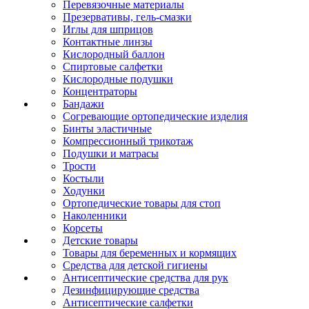
Перевязочные материалы
Презервативы, гель-смазки
Иглы для шприцов
Контактные линзы
Кислородный баллон
Спиртовые салфетки
Кислородные подушки
Концентраторы
Бандажи
Согревающие ортопедические изделия
Бинты эластичные
Компрессионный трикотаж
Подушки и матрасы
Трости
Костыли
Ходунки
Ортопедические товары для стоп
Наколенники
Корсеты
Детские товары
Товары для беременных и кормящих
Средства для детской гигиены
Антисептические средства для рук
Дезинфицирующие средства
Антисептические салфетки