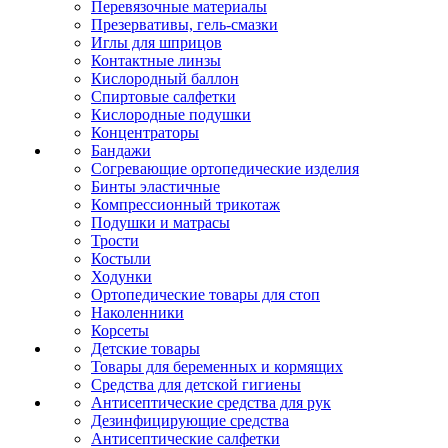
Перевязочные материалы
Презервативы, гель-смазки
Иглы для шприцов
Контактные линзы
Кислородный баллон
Спиртовые салфетки
Кислородные подушки
Концентраторы
Бандажи
Согревающие ортопедические изделия
Бинты эластичные
Компрессионный трикотаж
Подушки и матрасы
Трости
Костыли
Ходунки
Ортопедические товары для стоп
Наколенники
Корсеты
Детские товары
Товары для беременных и кормящих
Средства для детской гигиены
Антисептические средства для рук
Дезинфицирующие средства
Антисептические салфетки