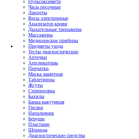
Пульсоксиметр
Часы песочные
Ланцеты
Весы электронные
Анализатор крови
Дыхательные тренажеры
Массажеры
Медицинские приборы
Предметы ухода
Тесты диагностические
Аптечки
Аппликаторы
Перчатки
Маска защитная
Таблетницы
Жгуты
Спринцовка
Бахилы
Банка вакуумная
Грелки
Напальчник
Беруши
Пластыри
Шприцы
Диагностические средства