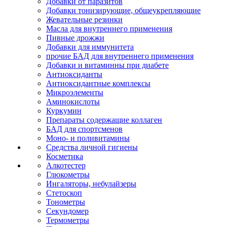
Добавки от паразитов
Добавки тонизирующие, общеукрепляющие
Жевательные резинки
Масла для внутреннего применения
Пивные дрожжи
Добавки для иммунитета
прочие БАД для внутреннего применения
Добавки и витаминны при диабете
Антиоксиданты
Антиоксидантные комплексы
Микроэлементы
Аминокислоты
Куркумин
Препараты содержащие коллаген
БАД для спортсменов
Моно- и поливитамины
Средства личной гигиены
Косметика
Алкотестер
Глюкометры
Ингаляторы, небулайзеры
Стетоскоп
Тонометры
Секундомер
Термометры