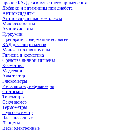
прочие БАД для внутреннего применения
Добавки и витаминны при диабете
Антиоксиданты
Антиоксидантные комплексы
Микроэлементы
Аминокислоты
Куркумин
Препараты содержащие коллаген
БАД для спортсменов
Моно- и поливитамины
Гигиена и косметика
Средства личной гигиены
Косметика
Медтехника
Алкотестер
Глюкометры
Ингаляторы, небулайзеры
Стетоскоп
Тонометры
Секундомер
Термометры
Пульсоксиметр
Часы песочные
Ланцеты
Весы электронные