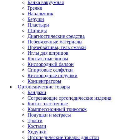
Банка вакуумная
Грелки
Напальчник
Беруши
Пластыри
Шприцы
Диагностические средства
Перевязочные материалы
Презервативы, гель-смазки
Иглы для шприцов
Контактные линзы
Кислородный баллон
Спиртовые салфетки
Кислородные подушки
Концентраторы
Ортопедические товары
Бандажи
Согревающие ортопедические изделия
Бинты эластичные
Компрессионный трикотаж
Подушки и матрасы
Трости
Костыли
Ходунки
Ортопедические товары для стоп