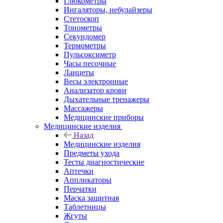
Глюкометры
Ингаляторы, небулайзеры
Стетоскоп
Тонометры
Секундомер
Термометры
Пульсоксиметр
Часы песочные
Ланцеты
Весы электронные
Анализатор крови
Дыхательные тренажеры
Массажеры
Медицинские приборы
Медицинские изделия
Назад
Медицинские изделия
Предметы ухода
Тесты диагностические
Аптечки
Аппликаторы
Перчатки
Маска защитная
Таблетницы
Жгуты