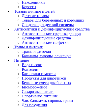
Наколенники
Корсеты
Товары для мам и детей
Детские товары
Товары для беременных и кормящих
Средства для детской гигиены
Антисептики и дезинфицирующие средства
Антисептические средства для рук
Дезинфицирующие средства
Антисептические салфетки
Травы и фиточаи
Травы и фиточаи
Бальзамы, сиропы, эликсиры
Питание
Вода и соки
Коктейль
Батончики и мюсли
Продукты для диабетиков
Белковые смеси для больных
Биомороженое
Сахарозаменители
Спортивное питание
Чаи, бальзамы, сиропы, травы
Для похудения