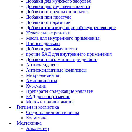
Добавки для мужского здоровья
Добавки для улучшения памяти
Добавки от вредных привычек
Добавки при простуде
Добавки от паразитов
Добавки тонизирующие, общеукрепляющие
Жевательные резинки
Масла для внутреннего применения
Пивные дрожжи
Добавки для иммунитета
прочие БАД для внутреннего применения
Добавки и витаминны при диабете
Антиоксиданты
Антиоксидантные комплексы
Микроэлементы
Аминокислоты
Куркумин
Препараты содержащие коллаген
БАД для спортсменов
Моно- и поливитамины
Гигиена и косметика
Средства личной гигиены
Косметика
Медтехника
Алкотестер