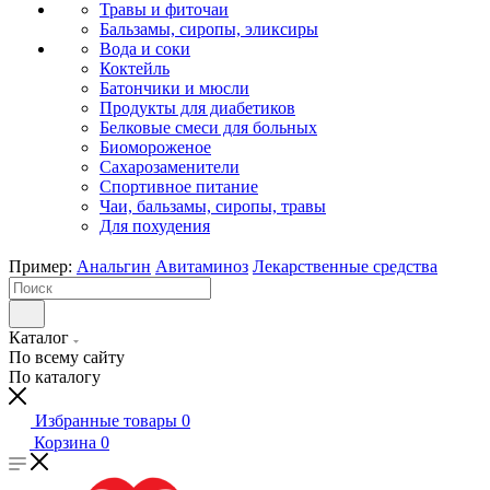
Травы и фиточаи
Бальзамы, сиропы, эликсиры
Вода и соки
Коктейль
Батончики и мюсли
Продукты для диабетиков
Белковые смеси для больных
Биомороженое
Сахарозаменители
Спортивное питание
Чаи, бальзамы, сиропы, травы
Для похудения
Пример:
Анальгин
Авитаминоз
Лекарственные средства
Каталог
По всему сайту
По каталогу
Избранные товары
0
Корзина
0