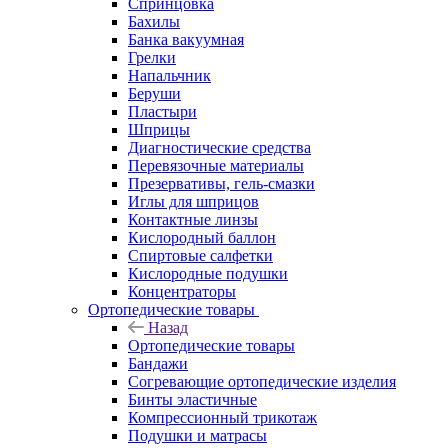
Спринцовка
Бахилы
Банка вакуумная
Грелки
Напальчник
Беруши
Пластыри
Шприцы
Диагностические средства
Перевязочные материалы
Презервативы, гель-смазки
Иглы для шприцов
Контактные линзы
Кислородный баллон
Спиртовые салфетки
Кислородные подушки
Концентраторы
Ортопедические товары
Назад
Ортопедические товары
Бандажи
Согревающие ортопедические изделия
Бинты эластичные
Компрессионный трикотаж
Подушки и матрасы