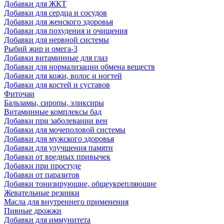
Добавки для ЖКТ
Добавки для сердца и сосудов
Добавки для женского здоровья
Добавки для похудения и очищения
Добавки для нервной системы
Рыбий жир и омега-3
Добавки витаминные для глаз
Добавки для нормализации обмена веществ
Добавки для кожи, волос и ногтей
Добавки для костей и суставов
Фиточаи
Бальзамы, сиропы, эликсиры
Витаминные комплексы бад
Добавки при заболевании вен
Добавки для мочеполовой системы
Добавки для мужского здоровья
Добавки для улучшения памяти
Добавки от вредных привычек
Добавки при простуде
Добавки от паразитов
Добавки тонизирующие, общеукрепляющие
Жевательные резинки
Масла для внутреннего применения
Пивные дрожжи
Добавки для иммунитета