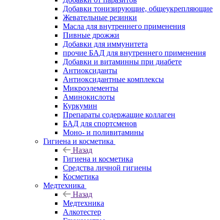
Добавки тонизирующие, общеукрепляющие
Жевательные резинки
Масла для внутреннего применения
Пивные дрожжи
Добавки для иммунитета
прочие БАД для внутреннего применения
Добавки и витаминны при диабете
Антиоксиданты
Антиоксидантные комплексы
Микроэлементы
Аминокислоты
Куркумин
Препараты содержащие коллаген
БАД для спортсменов
Моно- и поливитамины
Гигиена и косметика
Назад
Гигиена и косметика
Средства личной гигиены
Косметика
Медтехника
Назад
Медтехника
Алкотестер