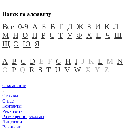
Поиск по алфавиту
Все
0-9
А
Б
В
Г
Д
Ж
З
И
К
Л
М
Н
О
П
Р
С
Т
У
Ф
Х
Ц
Ч
Ш
Щ
Э
Ю
Я
A
B
C
D
E
F
G
H
I
J
K
L
M
N
O
P
Q
R
S
T
U
V
W
X
Y
Z
О компании
Отзывы
О нас
Контакты
Реквизиты
Размещение рекламы
Лицензии
Вакансии