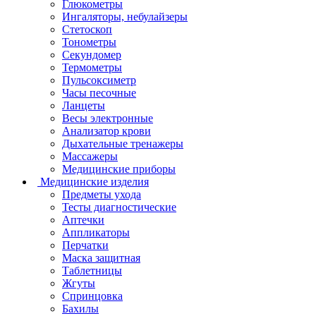
Глюкометры
Ингаляторы, небулайзеры
Стетоскоп
Тонометры
Секундомер
Термометры
Пульсоксиметр
Часы песочные
Ланцеты
Весы электронные
Анализатор крови
Дыхательные тренажеры
Массажеры
Медицинские приборы
Медицинские изделия
Предметы ухода
Тесты диагностические
Аптечки
Аппликаторы
Перчатки
Маска защитная
Таблетницы
Жгуты
Спринцовка
Бахилы