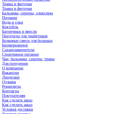
Травы и фиточаи
Травы и фиточаи
Бальзамы, сиропы, эликсиры
Питание
Вода и соки
Коктейль
Батончики и мюсли
Продукты для диабетиков
Белковые смеси для больных
Биомороженое
Сахарозаменители
Спортивное питание
Чаи, бальзамы, сиропы, травы
Для похудения
О компании
Вакансии
Лицензии
Отзывы
Реквизиты
Контакты
Покупателям
Как сделать заказ
Как сделать заказ
Условия доставки
Условия оплаты