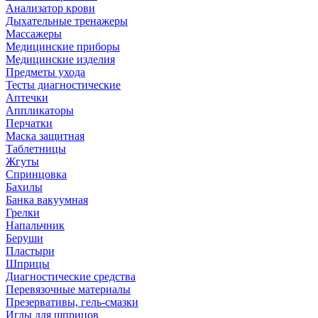
Анализатор крови
Дыхательные тренажеры
Массажеры
Медицинские приборы
Медицинские изделия
Предметы ухода
Тесты диагностические
Аптечки
Аппликаторы
Перчатки
Маска защитная
Таблетницы
Жгуты
Спринцовка
Бахилы
Банка вакуумная
Грелки
Напальчник
Беруши
Пластыри
Шприцы
Диагностические средства
Перевязочные материалы
Презервативы, гель-смазки
Иглы для шприцов