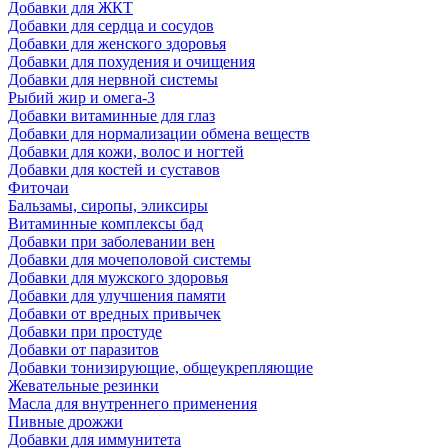
Добавки для ЖКТ
Добавки для сердца и сосудов
Добавки для женского здоровья
Добавки для похудения и очищения
Добавки для нервной системы
Рыбий жир и омега-3
Добавки витаминные для глаз
Добавки для нормализации обмена веществ
Добавки для кожи, волос и ногтей
Добавки для костей и суставов
Фиточаи
Бальзамы, сиропы, эликсиры
Витаминные комплексы бад
Добавки при заболевании вен
Добавки для мочеполовой системы
Добавки для мужского здоровья
Добавки для улучшения памяти
Добавки от вредных привычек
Добавки при простуде
Добавки от паразитов
Добавки тонизирующие, общеукрепляющие
Жевательные резинки
Масла для внутреннего применения
Пивные дрожжи
Добавки для иммунитета