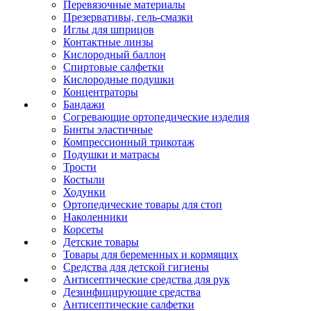
Перевязочные материалы
Презервативы, гель-смазки
Иглы для шприцов
Контактные линзы
Кислородный баллон
Спиртовые салфетки
Кислородные подушки
Концентраторы
Бандажи
Согревающие ортопедические изделия
Бинты эластичные
Компрессионный трикотаж
Подушки и матрасы
Трости
Костыли
Ходунки
Ортопедические товары для стоп
Наколенники
Корсеты
Детские товары
Товары для беременных и кормящих
Средства для детской гигиены
Антисептические средства для рук
Дезинфицирующие средства
Антисептические салфетки