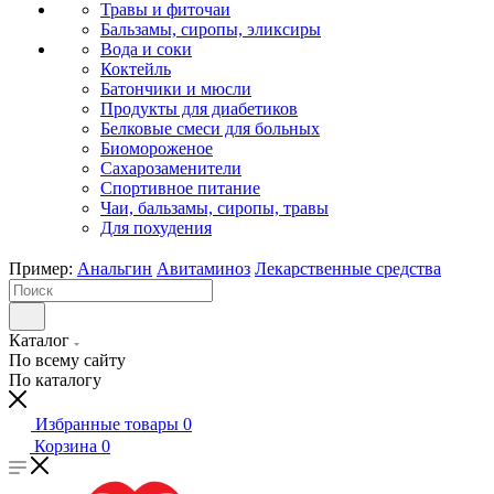
Травы и фиточаи
Бальзамы, сиропы, эликсиры
Вода и соки
Коктейль
Батончики и мюсли
Продукты для диабетиков
Белковые смеси для больных
Биомороженое
Сахарозаменители
Спортивное питание
Чаи, бальзамы, сиропы, травы
Для похудения
Пример:
Анальгин
Авитаминоз
Лекарственные средства
Каталог
По всему сайту
По каталогу
Избранные товары
0
Корзина
0