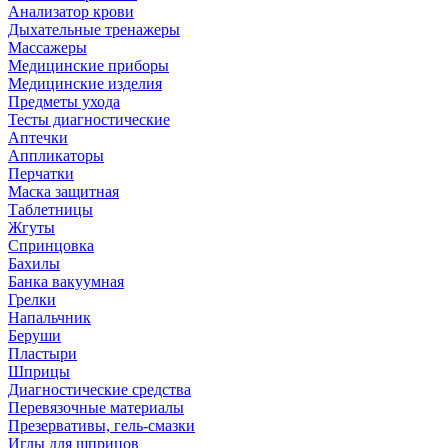
Анализатор крови
Дыхательные тренажеры
Массажеры
Медицинские приборы
Медицинские изделия
Предметы ухода
Тесты диагностические
Аптечки
Аппликаторы
Перчатки
Маска защитная
Таблетницы
Жгуты
Спринцовка
Бахилы
Банка вакуумная
Грелки
Напальчник
Беруши
Пластыри
Шприцы
Диагностические средства
Перевязочные материалы
Презервативы, гель-смазки
Иглы для шприцов