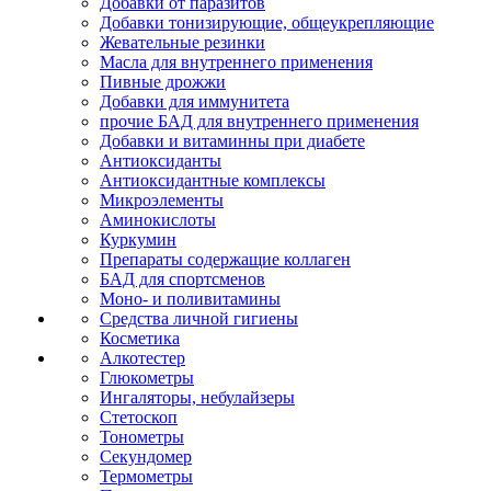
Добавки от паразитов
Добавки тонизирующие, общеукрепляющие
Жевательные резинки
Масла для внутреннего применения
Пивные дрожжи
Добавки для иммунитета
прочие БАД для внутреннего применения
Добавки и витаминны при диабете
Антиоксиданты
Антиоксидантные комплексы
Микроэлементы
Аминокислоты
Куркумин
Препараты содержащие коллаген
БАД для спортсменов
Моно- и поливитамины
Средства личной гигиены
Косметика
Алкотестер
Глюкометры
Ингаляторы, небулайзеры
Стетоскоп
Тонометры
Секундомер
Термометры