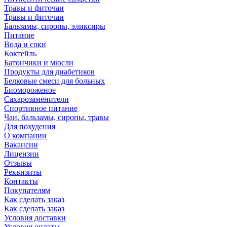
Травы и фиточаи
Травы и фиточаи
Бальзамы, сиропы, эликсиры
Питание
Вода и соки
Коктейль
Батончики и мюсли
Продукты для диабетиков
Белковые смеси для больных
Биомороженое
Сахарозаменители
Спортивное питание
Чаи, бальзамы, сиропы, травы
Для похудения
О компании
Вакансии
Лицензии
Отзывы
Реквизиты
Контакты
Покупателям
Как сделать заказ
Как сделать заказ
Условия доставки
Условия оплаты