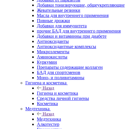
Добавки тонизирующие, общеукрепляющие
Жевательные резинки
Масла для внутреннего применения
Пивные дрожжи
Добавки для иммунитета
прочие БАД для внутреннего применения
Добавки и витаминны при диабете
Антиоксиданты
Антиоксидантные комплексы
Микроэлементы
Аминокислоты
Куркумин
Препараты содержащие коллаген
БАД для спортсменов
Моно- и поливитамины
Гигиена и косметика
Назад
Гигиена и косметика
Средства личной гигиены
Косметика
Медтехника
Назад
Медтехника
Алкотестер