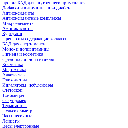
прочие БАД для внутреннего применения
Добавки и витаминны при диабете
Антиоксиданты
Антиоксидантные комплексы
Микроэлементы
Аминокислоты
Куркумин
Препараты содержащие коллаген
БАД для спортсменов
Моно- и поливитамины
Гигиена и косметика
Средства личной гигиены
Косметика
Медтехника
Алкотестер
Глюкометры
Ингаляторы, небулайзеры
Стетоскоп
Тонометры
Секундомер
Термометры
Пульсоксиметр
Часы песочные
Ланцеты
Весы электронные