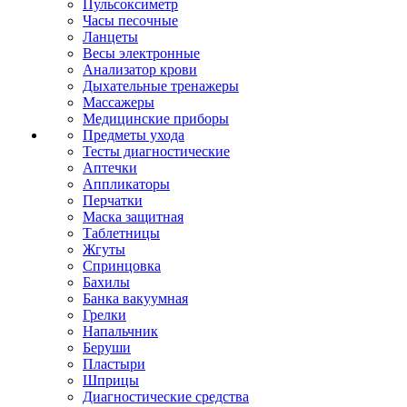
Пульсоксиметр
Часы песочные
Ланцеты
Весы электронные
Анализатор крови
Дыхательные тренажеры
Массажеры
Медицинские приборы
Предметы ухода
Тесты диагностические
Аптечки
Аппликаторы
Перчатки
Маска защитная
Таблетницы
Жгуты
Спринцовка
Бахилы
Банка вакуумная
Грелки
Напальчник
Беруши
Пластыри
Шприцы
Диагностические средства