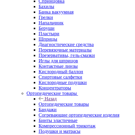
Спринцовка
Бахилы
Банка вакуумная
Грелки
Напальчник
Беруши
Пластыри
Шприцы
Диагностические средства
Перевязочные материалы
Презервативы, гель-смазки
Иглы для шприцов
Контактные линзы
Кислородный баллон
Спиртовые салфетки
Кислородные подушки
Концентраторы
Ортопедические товары
Назад
Ортопедические товары
Бандажи
Согревающие ортопедические изделия
Бинты эластичные
Компрессионный трикотаж
Подушки и матрасы