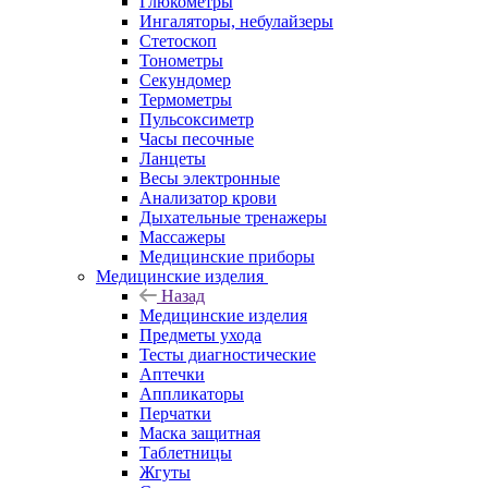
Глюкометры
Ингаляторы, небулайзеры
Стетоскоп
Тонометры
Секундомер
Термометры
Пульсоксиметр
Часы песочные
Ланцеты
Весы электронные
Анализатор крови
Дыхательные тренажеры
Массажеры
Медицинские приборы
Медицинские изделия
Назад
Медицинские изделия
Предметы ухода
Тесты диагностические
Аптечки
Аппликаторы
Перчатки
Маска защитная
Таблетницы
Жгуты