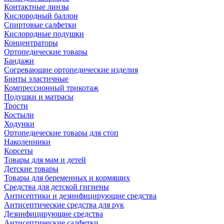
Контактные линзы
Кислородный баллон
Спиртовые салфетки
Кислородные подушки
Концентраторы
Ортопедические товары
Бандажи
Согревающие ортопедические изделия
Бинты эластичные
Компрессионный трикотаж
Подушки и матрасы
Трости
Костыли
Ходунки
Ортопедические товары для стоп
Наколенники
Корсеты
Товары для мам и детей
Детские товары
Товары для беременных и кормящих
Средства для детской гигиены
Антисептики и дезинфицирующие средства
Антисептические средства для рук
Дезинфицирующие средства
Антисептические салфетки