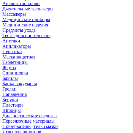
Анализатор крови
Дыхательные тренажеры
Массажеры
Медицинские приборы
Медицинские изделия
Предметы ухода
Тесты диагностические
Аптечки
Аппликаторы
Перчатки
Маска защитная
Таблетницы
Жгуты
Спринцовка
Бахилы
Банка вакуумная
Грелки
Напальчник
Беруши
Пластыри
Шприцы
Диагностические средства
Перевязочные материалы
Презервативы, гель-смазки
Иглы для шприцов