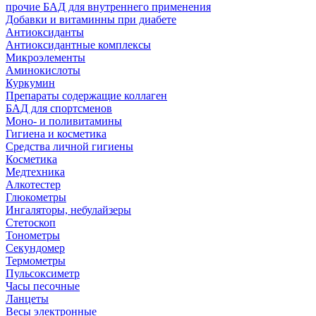
прочие БАД для внутреннего применения
Добавки и витаминны при диабете
Антиоксиданты
Антиоксидантные комплексы
Микроэлементы
Аминокислоты
Куркумин
Препараты содержащие коллаген
БАД для спортсменов
Моно- и поливитамины
Гигиена и косметика
Средства личной гигиены
Косметика
Медтехника
Алкотестер
Глюкометры
Ингаляторы, небулайзеры
Стетоскоп
Тонометры
Секундомер
Термометры
Пульсоксиметр
Часы песочные
Ланцеты
Весы электронные