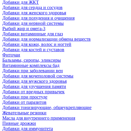
Добавки для ЖКТ
Добавки для сердца и сосудов
Добавки для женского здоровья
Добавки для похудения и очищения
Добавки для нервной системы
Рыбий жир и омега-3
Добавки витаминные для глаз
Добавки для нормализации обмена веществ
Добавки для кожи, волос и ногтей
Добавки для костей и суставов
Фиточаи
Бальзамы, сиропы, эликсиры
Витаминные комплексы бад
Добавки при заболевании вен
Добавки для мочеполовой системы
Добавки для мужского здоровья
Добавки для улучшения памяти
Добавки от вредных привычек
Добавки при простуде
Добавки от паразитов
Добавки тонизирующие, общеукрепляющие
Жевательные резинки
Масла для внутреннего применения
Пивные дрожжи
Добавки для иммунитета