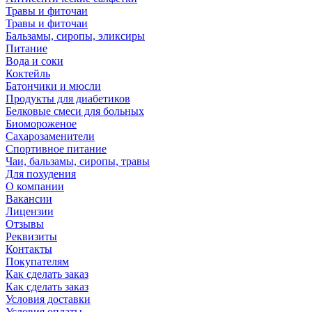
Травы и фиточаи
Травы и фиточаи
Бальзамы, сиропы, эликсиры
Питание
Вода и соки
Коктейль
Батончики и мюсли
Продукты для диабетиков
Белковые смеси для больных
Биомороженое
Сахарозаменители
Спортивное питание
Чаи, бальзамы, сиропы, травы
Для похудения
О компании
Вакансии
Лицензии
Отзывы
Реквизиты
Контакты
Покупателям
Как сделать заказ
Как сделать заказ
Условия доставки
Условия оплаты