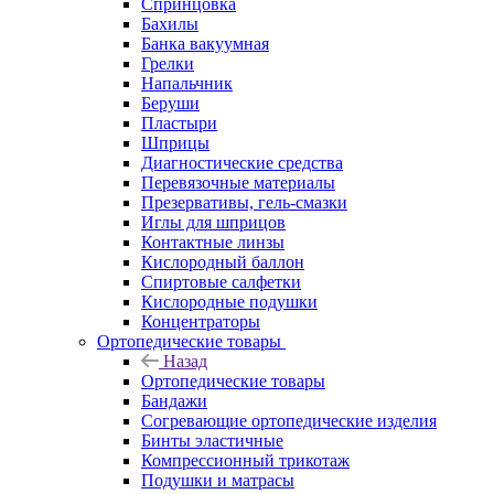
Спринцовка
Бахилы
Банка вакуумная
Грелки
Напальчник
Беруши
Пластыри
Шприцы
Диагностические средства
Перевязочные материалы
Презервативы, гель-смазки
Иглы для шприцов
Контактные линзы
Кислородный баллон
Спиртовые салфетки
Кислородные подушки
Концентраторы
Ортопедические товары
Назад
Ортопедические товары
Бандажи
Согревающие ортопедические изделия
Бинты эластичные
Компрессионный трикотаж
Подушки и матрасы