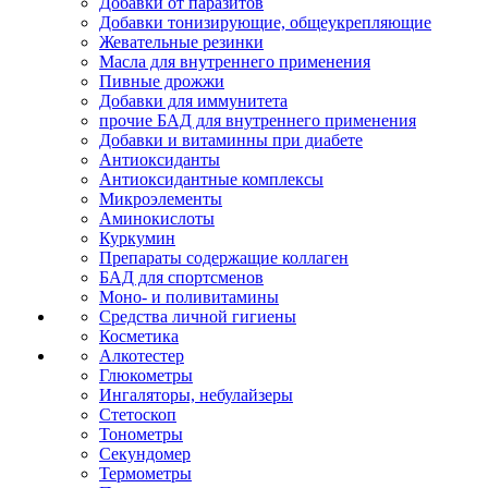
Добавки от паразитов
Добавки тонизирующие, общеукрепляющие
Жевательные резинки
Масла для внутреннего применения
Пивные дрожжи
Добавки для иммунитета
прочие БАД для внутреннего применения
Добавки и витаминны при диабете
Антиоксиданты
Антиоксидантные комплексы
Микроэлементы
Аминокислоты
Куркумин
Препараты содержащие коллаген
БАД для спортсменов
Моно- и поливитамины
Средства личной гигиены
Косметика
Алкотестер
Глюкометры
Ингаляторы, небулайзеры
Стетоскоп
Тонометры
Секундомер
Термометры