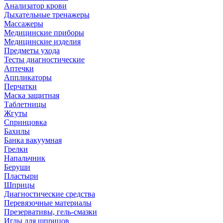
Анализатор крови
Дыхательные тренажеры
Массажеры
Медицинские приборы
Медицинские изделия
Предметы ухода
Тесты диагностические
Аптечки
Аппликаторы
Перчатки
Маска защитная
Таблетницы
Жгуты
Спринцовка
Бахилы
Банка вакуумная
Грелки
Напальчник
Беруши
Пластыри
Шприцы
Диагностические средства
Перевязочные материалы
Презервативы, гель-смазки
Иглы для шприцов