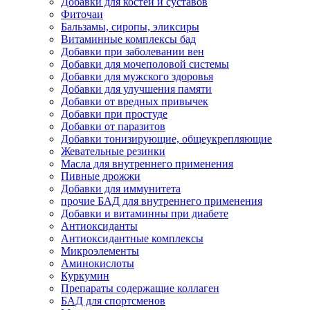
Добавки для костей и суставов
Фиточаи
Бальзамы, сиропы, эликсиры
Витаминные комплексы бад
Добавки при заболевании вен
Добавки для мочеполовой системы
Добавки для мужского здоровья
Добавки для улучшения памяти
Добавки от вредных привычек
Добавки при простуде
Добавки от паразитов
Добавки тонизирующие, общеукрепляющие
Жевательные резинки
Масла для внутреннего применения
Пивные дрожжи
Добавки для иммунитета
прочие БАД для внутреннего применения
Добавки и витаминны при диабете
Антиоксиданты
Антиоксидантные комплексы
Микроэлементы
Аминокислоты
Куркумин
Препараты содержащие коллаген
БАД для спортсменов