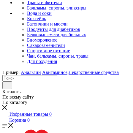
Травы и фиточаи
Бальзамы, сиропы, эликсиры
Вода и соки
Коктейль
Батончики и мюсли
Продукты для диабетиков
Белковые смеси для больных
Биомороженое
Сахарозаменители
Спортивное питание
Чаи, бальзамы, сиропы, травы
Для похудения
Пример:
Анальгин
Авитаминоз
Лекарственные средства
Каталог
По всему сайту
По каталогу
Избранные товары
0
Корзина
0