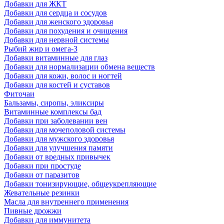
Добавки для ЖКТ
Добавки для сердца и сосудов
Добавки для женского здоровья
Добавки для похудения и очищения
Добавки для нервной системы
Рыбий жир и омега-3
Добавки витаминные для глаз
Добавки для нормализации обмена веществ
Добавки для кожи, волос и ногтей
Добавки для костей и суставов
Фиточаи
Бальзамы, сиропы, эликсиры
Витаминные комплексы бад
Добавки при заболевании вен
Добавки для мочеполовой системы
Добавки для мужского здоровья
Добавки для улучшения памяти
Добавки от вредных привычек
Добавки при простуде
Добавки от паразитов
Добавки тонизирующие, общеукрепляющие
Жевательные резинки
Масла для внутреннего применения
Пивные дрожжи
Добавки для иммунитета