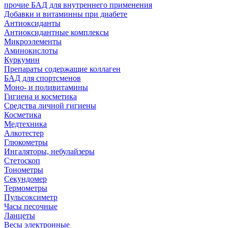
прочие БАД для внутреннего применения
Добавки и витаминны при диабете
Антиоксиданты
Антиоксидантные комплексы
Микроэлементы
Аминокислоты
Куркумин
Препараты содержащие коллаген
БАД для спортсменов
Моно- и поливитамины
Гигиена и косметика
Средства личной гигиены
Косметика
Медтехника
Алкотестер
Глюкометры
Ингаляторы, небулайзеры
Стетоскоп
Тонометры
Секундомер
Термометры
Пульсоксиметр
Часы песочные
Ланцеты
Весы электронные