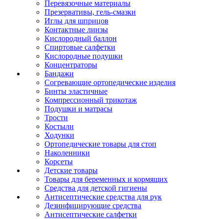
Перевязочные материалы
Презервативы, гель-смазки
Иглы для шприцов
Контактные линзы
Кислородный баллон
Спиртовые салфетки
Кислородные подушки
Концентраторы
Бандажи
Согревающие ортопедические изделия
Бинты эластичные
Компрессионный трикотаж
Подушки и матрасы
Трости
Костыли
Ходунки
Ортопедические товары для стоп
Наколенники
Корсеты
Детские товары
Товары для беременных и кормящих
Средства для детской гигиены
Антисептические средства для рук
Дезинфицирующие средства
Антисептические салфетки