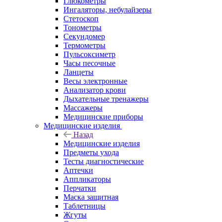
Глюкометры
Ингаляторы, небулайзеры
Стетоскоп
Тонометры
Секундомер
Термометры
Пульсоксиметр
Часы песочные
Ланцеты
Весы электронные
Анализатор крови
Дыхательные тренажеры
Массажеры
Медицинские приборы
Медицинские изделия
Назад
Медицинские изделия
Предметы ухода
Тесты диагностические
Аптечки
Аппликаторы
Перчатки
Маска защитная
Таблетницы
Жгуты