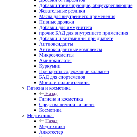
Добавки тонизирующие, общеукрепляющие
Жевательные резинки
Масла для внутреннего применения
Пивные дрожжи
Добавки для иммунитета
прочие БАД для внутреннего применения
Добавки и витаминны при диабете
Антиоксиданты
Антиоксидантные комплексы
Микроэлементы
Аминокислоты
Куркумин
Препараты содержащие коллаген
БАД для спортсменов
Моно- и поливитамины
Гигиена и косметика
Назад
Гигиена и косметика
Средства личной гигиены
Косметика
Медтехника
Назад
Медтехника
Алкотестер