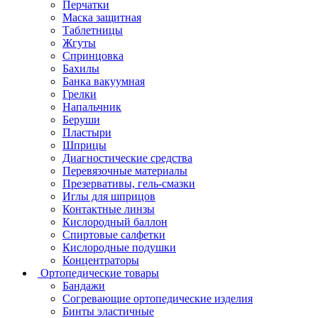
Перчатки
Маска защитная
Таблетницы
Жгуты
Спринцовка
Бахилы
Банка вакуумная
Грелки
Напальчник
Беруши
Пластыри
Шприцы
Диагностические средства
Перевязочные материалы
Презервативы, гель-смазки
Иглы для шприцов
Контактные линзы
Кислородный баллон
Спиртовые салфетки
Кислородные подушки
Концентраторы
Ортопедические товары
Бандажи
Согревающие ортопедические изделия
Бинты эластичные