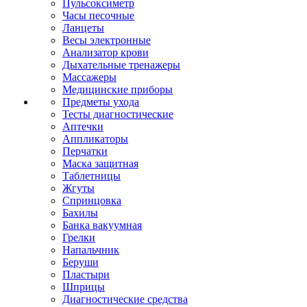
Пульсоксиметр
Часы песочные
Ланцеты
Весы электронные
Анализатор крови
Дыхательные тренажеры
Массажеры
Медицинские приборы
Предметы ухода
Тесты диагностические
Аптечки
Аппликаторы
Перчатки
Маска защитная
Таблетницы
Жгуты
Спринцовка
Бахилы
Банка вакуумная
Грелки
Напальчник
Беруши
Пластыри
Шприцы
Диагностические средства