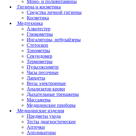
Моно- и поливитамины
Гигиена и косметика
Средства личной гигиены
Косметика
Медтехника
Алкотестер
Глюкометры
Ингаляторы, небулайзеры
Стетоскоп
Тонометры
Секундомер
Термометры
Пульсоксиметр
Часы песочные
Ланцеты
Весы электронные
Анализатор крови
Дыхательные тренажеры
Массажеры
Медицинские приборы
Медицинские изделия
Предметы ухода
Тесты диагностические
Аптечки
Аппликаторы