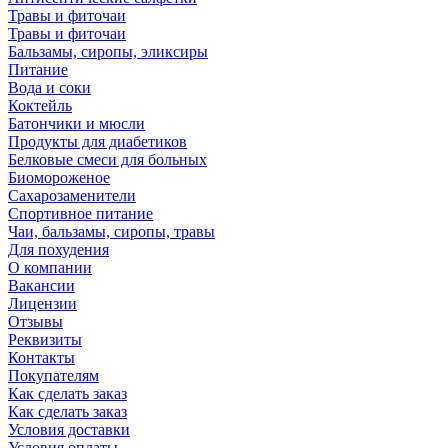
Травы и фиточаи
Травы и фиточаи
Бальзамы, сиропы, эликсиры
Питание
Вода и соки
Коктейль
Батончики и мюсли
Продукты для диабетиков
Белковые смеси для больных
Биомороженое
Сахарозаменители
Спортивное питание
Чаи, бальзамы, сиропы, травы
Для похудения
О компании
Вакансии
Лицензии
Отзывы
Реквизиты
Контакты
Покупателям
Как сделать заказ
Как сделать заказ
Условия доставки
Условия оплаты