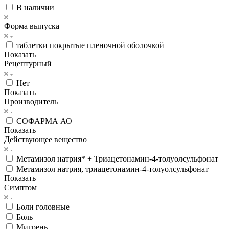
В наличии
Форма выпуска
таблетки покрытые пленочной оболочкой
Показать
Рецептурный
Нет
Показать
Производитель
СОФАРМА АО
Показать
Действующее вещество
Метамизол натрия* + Триацетонамин-4-толуолсульфонат
Метамизол натрия, триацетонамин-4-толуолсульфонат
Показать
Симптом
Боли головные
Боль
Мигрень