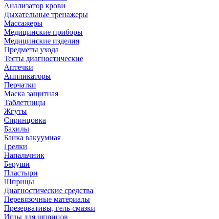
Анализатор крови
Дыхательные тренажеры
Массажеры
Медицинские приборы
Медицинские изделия
Предметы ухода
Тесты диагностические
Аптечки
Аппликаторы
Перчатки
Маска защитная
Таблетницы
Жгуты
Спринцовка
Бахилы
Банка вакуумная
Грелки
Напальчник
Беруши
Пластыри
Шприцы
Диагностические средства
Перевязочные материалы
Презервативы, гель-смазки
Иглы для шприцов