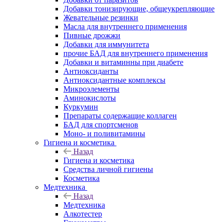
Добавки тонизирующие, общеукрепляющие
Жевательные резинки
Масла для внутреннего применения
Пивные дрожжи
Добавки для иммунитета
прочие БАД для внутреннего применения
Добавки и витаминны при диабете
Антиоксиданты
Антиоксидантные комплексы
Микроэлементы
Аминокислоты
Куркумин
Препараты содержащие коллаген
БАД для спортсменов
Моно- и поливитамины
Гигиена и косметика
Назад
Гигиена и косметика
Средства личной гигиены
Косметика
Медтехника
Назад
Медтехника
Алкотестер