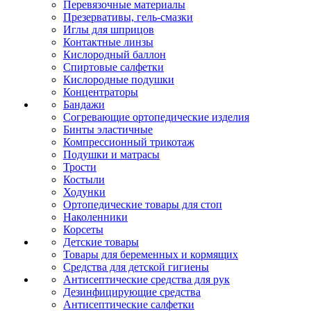
Перевязочные материалы
Презервативы, гель-смазки
Иглы для шприцов
Контактные линзы
Кислородный баллон
Спиртовые салфетки
Кислородные подушки
Концентраторы
Бандажи
Согревающие ортопедические изделия
Бинты эластичные
Компрессионный трикотаж
Подушки и матрасы
Трости
Костыли
Ходунки
Ортопедические товары для стоп
Наколенники
Корсеты
Детские товары
Товары для беременных и кормящих
Средства для детской гигиены
Антисептические средства для рук
Дезинфицирующие средства
Антисептические салфетки