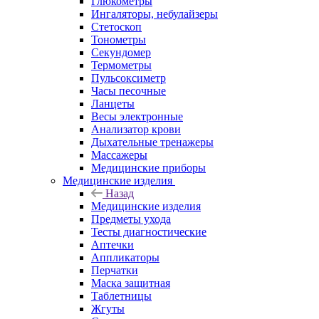
Глюкометры
Ингаляторы, небулайзеры
Стетоскоп
Тонометры
Секундомер
Термометры
Пульсоксиметр
Часы песочные
Ланцеты
Весы электронные
Анализатор крови
Дыхательные тренажеры
Массажеры
Медицинские приборы
Медицинские изделия
Назад
Медицинские изделия
Предметы ухода
Тесты диагностические
Аптечки
Аппликаторы
Перчатки
Маска защитная
Таблетницы
Жгуты