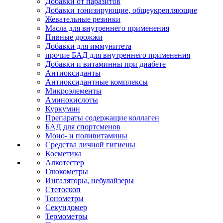
Добавки от паразитов
Добавки тонизирующие, общеукрепляющие
Жевательные резинки
Масла для внутреннего применения
Пивные дрожжи
Добавки для иммунитета
прочие БАД для внутреннего применения
Добавки и витаминны при диабете
Антиоксиданты
Антиоксидантные комплексы
Микроэлементы
Аминокислоты
Куркумин
Препараты содержащие коллаген
БАД для спортсменов
Моно- и поливитамины
Средства личной гигиены
Косметика
Алкотестер
Глюкометры
Ингаляторы, небулайзеры
Стетоскоп
Тонометры
Секундомер
Термометры