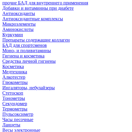
прочие БАД для внутреннего применения
Добавки и витаминны при диабете
Антиоксиданты
Антиоксидантные комплексы
Микроэлементы
Аминокислоты
Куркумин
Препараты содержащие коллаген
БАД для спортсменов
Моно- и поливитамины
Гигиена и косметика
Средства личной гигиены
Косметика
Медтехника
Алкотестер
Глюкометры
Ингаляторы, небулайзеры
Стетоскоп
Тонометры
Секундомер
Термометры
Пульсоксиметр
Часы песочные
Ланцеты
Весы электронные