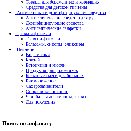
Товары для беременных и кормящих
Средства для детской гигиены
Антисептики и дезинфицирующие средства
Антисептические средства для рук
Дезинфицирующие средства
Антисептические салфетки
Травы и фиточаи
Травы и фиточаи
Бальзамы, сиропы, эликсиры
Питание
Вода и соки
Коктейль
Батончики и мюсли
Продукты для диабетиков
Белковые смеси для больных
Биомороженое
Сахарозаменители
Спортивное питание
Чаи, бальзамы, сиропы, травы
Для похудения
Поиск по алфавиту