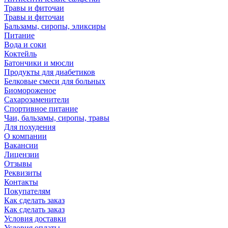
Травы и фиточаи
Травы и фиточаи
Бальзамы, сиропы, эликсиры
Питание
Вода и соки
Коктейль
Батончики и мюсли
Продукты для диабетиков
Белковые смеси для больных
Биомороженое
Сахарозаменители
Спортивное питание
Чаи, бальзамы, сиропы, травы
Для похудения
О компании
Вакансии
Лицензии
Отзывы
Реквизиты
Контакты
Покупателям
Как сделать заказ
Как сделать заказ
Условия доставки
Условия оплаты