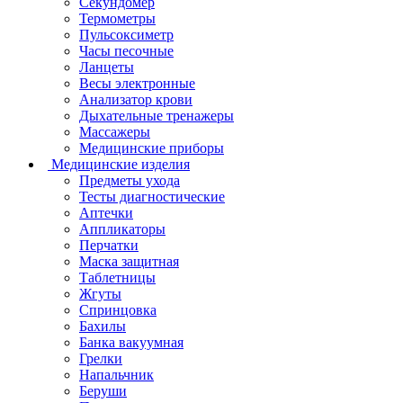
Секундомер
Термометры
Пульсоксиметр
Часы песочные
Ланцеты
Весы электронные
Анализатор крови
Дыхательные тренажеры
Массажеры
Медицинские приборы
Медицинские изделия
Предметы ухода
Тесты диагностические
Аптечки
Аппликаторы
Перчатки
Маска защитная
Таблетницы
Жгуты
Спринцовка
Бахилы
Банка вакуумная
Грелки
Напальчник
Беруши