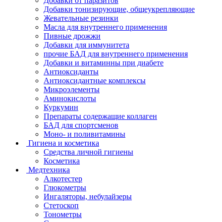
Добавки от паразитов
Добавки тонизирующие, общеукрепляющие
Жевательные резинки
Масла для внутреннего применения
Пивные дрожжи
Добавки для иммунитета
прочие БАД для внутреннего применения
Добавки и витаминны при диабете
Антиоксиданты
Антиоксидантные комплексы
Микроэлементы
Аминокислоты
Куркумин
Препараты содержащие коллаген
БАД для спортсменов
Моно- и поливитамины
Гигиена и косметика
Средства личной гигиены
Косметика
Медтехника
Алкотестер
Глюкометры
Ингаляторы, небулайзеры
Стетоскоп
Тонометры