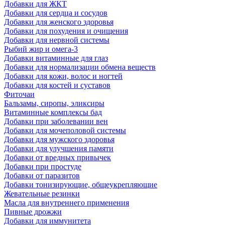
Добавки для ЖКТ
Добавки для сердца и сосудов
Добавки для женского здоровья
Добавки для похудения и очищения
Добавки для нервной системы
Рыбий жир и омега-3
Добавки витаминные для глаз
Добавки для нормализации обмена веществ
Добавки для кожи, волос и ногтей
Добавки для костей и суставов
Фиточаи
Бальзамы, сиропы, эликсиры
Витаминные комплексы бад
Добавки при заболевании вен
Добавки для мочеполовой системы
Добавки для мужского здоровья
Добавки для улучшения памяти
Добавки от вредных привычек
Добавки при простуде
Добавки от паразитов
Добавки тонизирующие, общеукрепляющие
Жевательные резинки
Масла для внутреннего применения
Пивные дрожжи
Добавки для иммунитета