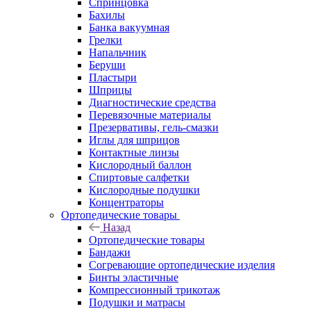
Спринцовка
Бахилы
Банка вакуумная
Грелки
Напальчник
Беруши
Пластыри
Шприцы
Диагностические средства
Перевязочные материалы
Презервативы, гель-смазки
Иглы для шприцов
Контактные линзы
Кислородный баллон
Спиртовые салфетки
Кислородные подушки
Концентраторы
Ортопедические товары
Назад
Ортопедические товары
Бандажи
Согревающие ортопедические изделия
Бинты эластичные
Компрессионный трикотаж
Подушки и матрасы