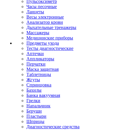
Пульсоксиметр
Часы песочные
Ланцеты
Весы электронные
Анализатор крови
Дыхательные тренажеры
Массажеры
Медицинские приборы
Предметы ухода
Тесты диагностические
Аптечки
Аппликаторы
Перчатки
Маска защитная
Таблетницы
Жгуты
Спринцовка
Бахилы
Банка вакуумная
Грелки
Напальчник
Беруши
Пластыри
Шприцы
Диагностические средства