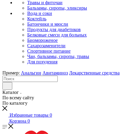
Травы и фиточаи
Бальзамы, сиропы, эликсиры
Вода и соки
Коктейль
Батончики и мюсли
Продукты для диабетиков
Белковые смеси для больных
Биомороженое
Сахарозаменители
Спортивное питание
Чаи, бальзамы, сиропы, травы
Для похудения
Пример:
Анальгин
Авитаминоз
Лекарственные средства
Каталог
По всему сайту
По каталогу
Избранные товары
0
Корзина
0