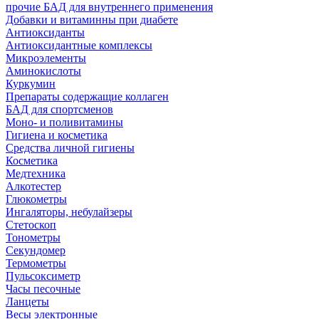
прочие БАД для внутреннего применения
Добавки и витаминны при диабете
Антиоксиданты
Антиоксидантные комплексы
Микроэлементы
Аминокислоты
Куркумин
Препараты содержащие коллаген
БАД для спортсменов
Моно- и поливитамины
Гигиена и косметика
Средства личной гигиены
Косметика
Медтехника
Алкотестер
Глюкометры
Ингаляторы, небулайзеры
Стетоскоп
Тонометры
Секундомер
Термометры
Пульсоксиметр
Часы песочные
Ланцеты
Весы электронные