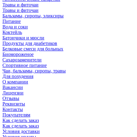
Травы и фиточаи
Травы и фиточаи
Бальзамы, сиропы, эликсиры
Питание
Вода и соки
Коктейль
Батончики и мюсли
Продукты для диабетиков
Белковые смеси для больных
Биомороженое
Сахарозаменители
Спортивное питание
Чаи, бальзамы, сиропы, травы
Для похудения
О компании
Вакансии
Лицензии
Отзывы
Реквизиты
Контакты
Покупателям
Как сделать заказ
Как сделать заказ
Условия доставки
Условия оплаты