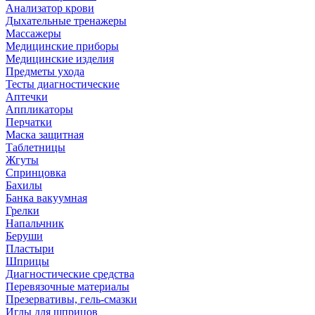
Анализатор крови
Дыхательные тренажеры
Массажеры
Медицинские приборы
Медицинские изделия
Предметы ухода
Тесты диагностические
Аптечки
Аппликаторы
Перчатки
Маска защитная
Таблетницы
Жгуты
Спринцовка
Бахилы
Банка вакуумная
Грелки
Напальчник
Беруши
Пластыри
Шприцы
Диагностические средства
Перевязочные материалы
Презервативы, гель-смазки
Иглы для шприцов