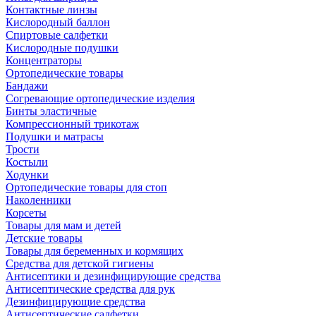
Контактные линзы
Кислородный баллон
Спиртовые салфетки
Кислородные подушки
Концентраторы
Ортопедические товары
Бандажи
Согревающие ортопедические изделия
Бинты эластичные
Компрессионный трикотаж
Подушки и матрасы
Трости
Костыли
Ходунки
Ортопедические товары для стоп
Наколенники
Корсеты
Товары для мам и детей
Детские товары
Товары для беременных и кормящих
Средства для детской гигиены
Антисептики и дезинфицирующие средства
Антисептические средства для рук
Дезинфицирующие средства
Антисептические салфетки