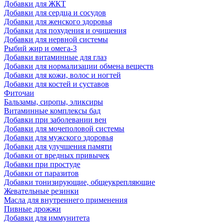
Добавки для ЖКТ
Добавки для сердца и сосудов
Добавки для женского здоровья
Добавки для похудения и очищения
Добавки для нервной системы
Рыбий жир и омега-3
Добавки витаминные для глаз
Добавки для нормализации обмена веществ
Добавки для кожи, волос и ногтей
Добавки для костей и суставов
Фиточаи
Бальзамы, сиропы, эликсиры
Витаминные комплексы бад
Добавки при заболевании вен
Добавки для мочеполовой системы
Добавки для мужского здоровья
Добавки для улучшения памяти
Добавки от вредных привычек
Добавки при простуде
Добавки от паразитов
Добавки тонизирующие, общеукрепляющие
Жевательные резинки
Масла для внутреннего применения
Пивные дрожжи
Добавки для иммунитета