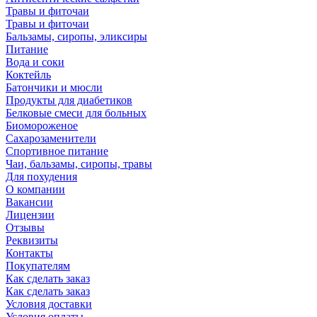
Травы и фиточаи
Травы и фиточаи
Бальзамы, сиропы, эликсиры
Питание
Вода и соки
Коктейль
Батончики и мюсли
Продукты для диабетиков
Белковые смеси для больных
Биомороженое
Сахарозаменители
Спортивное питание
Чаи, бальзамы, сиропы, травы
Для похудения
О компании
Вакансии
Лицензии
Отзывы
Реквизиты
Контакты
Покупателям
Как сделать заказ
Как сделать заказ
Условия доставки
Условия оплаты