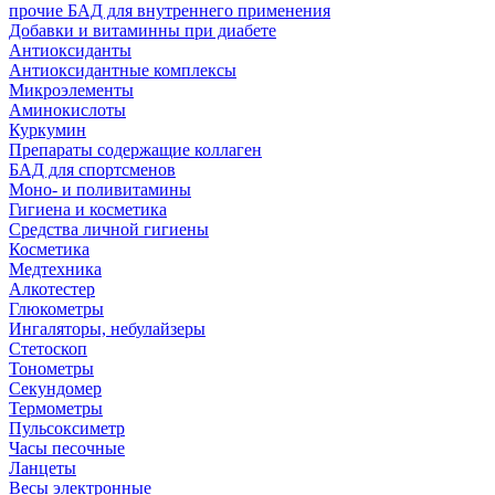
прочие БАД для внутреннего применения
Добавки и витаминны при диабете
Антиоксиданты
Антиоксидантные комплексы
Микроэлементы
Аминокислоты
Куркумин
Препараты содержащие коллаген
БАД для спортсменов
Моно- и поливитамины
Гигиена и косметика
Средства личной гигиены
Косметика
Медтехника
Алкотестер
Глюкометры
Ингаляторы, небулайзеры
Стетоскоп
Тонометры
Секундомер
Термометры
Пульсоксиметр
Часы песочные
Ланцеты
Весы электронные