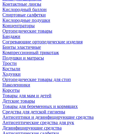
Контактные линзы
Кислородный баллон
Спиртовые салфетки
Кислородные подушки
Концентраторы
Ортопедические товары
Бандажи
Согревающие ортопедические изделия
Бинты эластичные
Компрессионный трикотаж
Подушки и матрасы
Трости
Костыли
Ходунки
Ортопедические товары для стоп
Наколенники
Корсеты
Товары для мам и детей
Детские товары
Товары для беременных и кормящих
Средства для детской гигиены
Антисептики и дезинфицирующие средства
Антисептические средства для рук
Дезинфицирующие средства
Антисептические салфетки