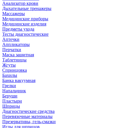
Анализатор крови
Дыхательные тренажеры
Массажеры
Медицинские приборы
Медицинские изделия
Предметы ухода
Тесты диагностические
Аптечки
Аппликаторы
Перчатки
Маска защитная
Таблетницы
Жгуты
Спринцовка
Бахилы
Банка вакуумная
Грелки
Напальчник
Беруши
Пластыри
Шприцы
Диагностические средства
Перевязочные материалы
Презервативы, гель-смазки
Иглы для шприцов