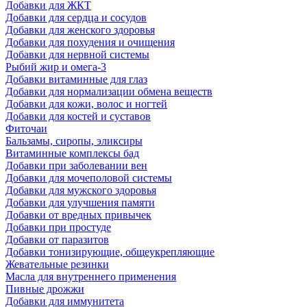
Добавки для ЖКТ
Добавки для сердца и сосудов
Добавки для женского здоровья
Добавки для похудения и очищения
Добавки для нервной системы
Рыбий жир и омега-3
Добавки витаминные для глаз
Добавки для нормализации обмена веществ
Добавки для кожи, волос и ногтей
Добавки для костей и суставов
Фиточаи
Бальзамы, сиропы, эликсиры
Витаминные комплексы бад
Добавки при заболевании вен
Добавки для мочеполовой системы
Добавки для мужского здоровья
Добавки для улучшения памяти
Добавки от вредных привычек
Добавки при простуде
Добавки от паразитов
Добавки тонизирующие, общеукрепляющие
Жевательные резинки
Масла для внутреннего применения
Пивные дрожжи
Добавки для иммунитета