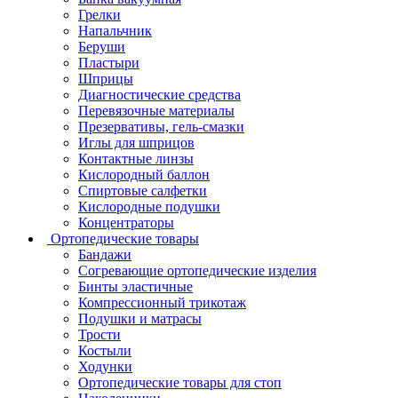
Грелки
Напальчник
Беруши
Пластыри
Шприцы
Диагностические средства
Перевязочные материалы
Презервативы, гель-смазки
Иглы для шприцов
Контактные линзы
Кислородный баллон
Спиртовые салфетки
Кислородные подушки
Концентраторы
Ортопедические товары
Бандажи
Согревающие ортопедические изделия
Бинты эластичные
Компрессионный трикотаж
Подушки и матрасы
Трости
Костыли
Ходунки
Ортопедические товары для стоп