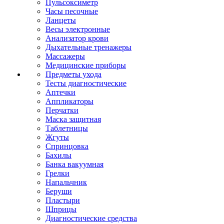
Пульсоксиметр
Часы песочные
Ланцеты
Весы электронные
Анализатор крови
Дыхательные тренажеры
Массажеры
Медицинские приборы
Предметы ухода
Тесты диагностические
Аптечки
Аппликаторы
Перчатки
Маска защитная
Таблетницы
Жгуты
Спринцовка
Бахилы
Банка вакуумная
Грелки
Напальчник
Беруши
Пластыри
Шприцы
Диагностические средства