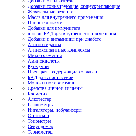
Добавки от паразитов
Добавки тонизирующие, общеукрепляющие
Жевательные резинки
Масла для внутреннего применения
Пивные дрожжи
Добавки для иммунитета
прочие БАД для внутреннего применения
Добавки и витаминны при диабете
Антиоксиданты
Антиоксидантные комплексы
Микроэлементы
Аминокислоты
Куркумин
Препараты содержащие коллаген
БАД для спортсменов
Моно- и поливитамины
Средства личной гигиены
Косметика
Алкотестер
Глюкометры
Ингаляторы, небулайзеры
Стетоскоп
Тонометры
Секундомер
Термометры