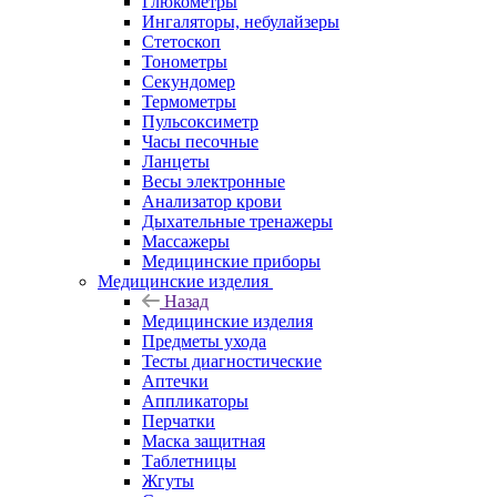
Глюкометры
Ингаляторы, небулайзеры
Стетоскоп
Тонометры
Секундомер
Термометры
Пульсоксиметр
Часы песочные
Ланцеты
Весы электронные
Анализатор крови
Дыхательные тренажеры
Массажеры
Медицинские приборы
Медицинские изделия
Назад
Медицинские изделия
Предметы ухода
Тесты диагностические
Аптечки
Аппликаторы
Перчатки
Маска защитная
Таблетницы
Жгуты