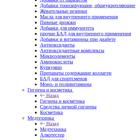
Добавки тонизирующие, общеукрепляющие
Жевательные резинки
Масла для внутреннего применения
Пивные дрожжи
Добавки для иммунитета
прочие БАД для внутреннего применения
Добавки и витаминны при диабете
Антиоксиданты
Антиоксидантные комплексы
Микроэлементы
Аминокислоты
Куркумин
Препараты содержащие коллаген
БАД для спортсменов
Моно- и поливитамины
Гигиена и косметика
Назад
Гигиена и косметика
Средства личной гигиены
Косметика
Медтехника
Назад
Медтехника
Алкотестер