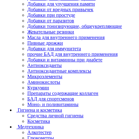
Добавки для улучшения памяти
Добавки от вредных привычек
Добавки при простуде
Добавки от паразитов
Добавки тонизирующие, общеукрепляющие
Жевательные резинки
Масла для внутреннего применения
Пивные дрожжи
Добавки для иммунитета
прочие БАД для внутреннего применения
Добавки и витаминны при диабете
Антиоксиданты
Антиоксидантные комплексы
Микроэлементы
Аминокислоты
Куркумин
Препараты содержащие коллаген
БАД для спортсменов
Моно- и поливитамины
Гигиена и косметика
Средства личной гигиены
Косметика
Медтехника
Алкотестер
Глюкометры