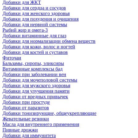
Добавки для ЖКТ
Добавки для сердца и сосудов
Добавки для женского здоровья
Добавки для похудения и очищения
Добавки для нервной системы
Рыбий жир и омега-3
Добавки витаминные для глаз
Добавки для нормализации обмена веществ
Добавки для кожи, волос и ногтей
Добавки для костей и суставов
Фиточаи
Бальзамы, сиропы, эликсиры
Витаминные комплексы бад
Добавки при заболевании вен
Добавки для мочеполовой системы
Добавки для мужского здоровья
Добавки для улучшения памяти
Добавки от вредных привычек
Добавки при простуде
Добавки от паразитов
Добавки тонизирующие, общеукрепляющие
Жевательные резинки
Масла для внутреннего применения
Пивные дрожжи
Добавки для иммунитета