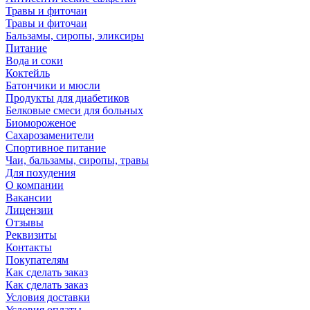
Травы и фиточаи
Травы и фиточаи
Бальзамы, сиропы, эликсиры
Питание
Вода и соки
Коктейль
Батончики и мюсли
Продукты для диабетиков
Белковые смеси для больных
Биомороженое
Сахарозаменители
Спортивное питание
Чаи, бальзамы, сиропы, травы
Для похудения
О компании
Вакансии
Лицензии
Отзывы
Реквизиты
Контакты
Покупателям
Как сделать заказ
Как сделать заказ
Условия доставки
Условия оплаты