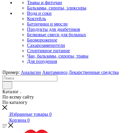
Травы и фиточаи
Бальзамы, сиропы, эликсиры
Вода и соки
Коктейль
Батончики и мюсли
Продукты для диабетиков
Белковые смеси для больных
Биомороженое
Сахарозаменители
Спортивное питание
Чаи, бальзамы, сиропы, травы
Для похудения
Пример:
Анальгин
Авитаминоз
Лекарственные средства
Каталог
По всему сайту
По каталогу
Избранные товары
0
Корзина
0