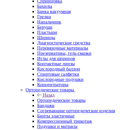
Спринцовка
Бахилы
Банка вакуумная
Грелки
Напальчник
Беруши
Пластыри
Шприцы
Диагностические средства
Перевязочные материалы
Презервативы, гель-смазки
Иглы для шприцов
Контактные линзы
Кислородный баллон
Спиртовые салфетки
Кислородные подушки
Концентраторы
Ортопедические товары
Назад
Ортопедические товары
Бандажи
Согревающие ортопедические изделия
Бинты эластичные
Компрессионный трикотаж
Подушки и матрасы