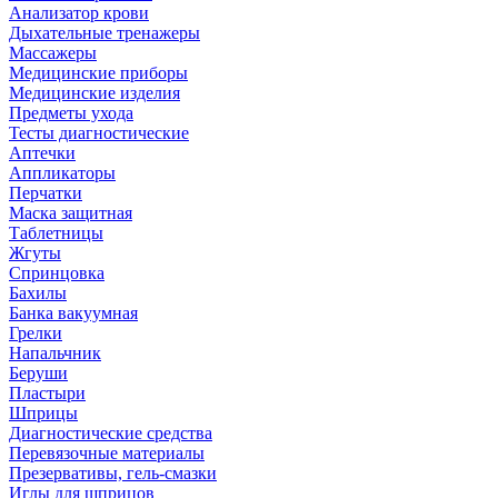
Анализатор крови
Дыхательные тренажеры
Массажеры
Медицинские приборы
Медицинские изделия
Предметы ухода
Тесты диагностические
Аптечки
Аппликаторы
Перчатки
Маска защитная
Таблетницы
Жгуты
Спринцовка
Бахилы
Банка вакуумная
Грелки
Напальчник
Беруши
Пластыри
Шприцы
Диагностические средства
Перевязочные материалы
Презервативы, гель-смазки
Иглы для шприцов