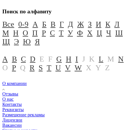
Поиск по алфавиту
Все
0-9
А
Б
В
Г
Д
Ж
З
И
К
Л
М
Н
О
П
Р
С
Т
У
Ф
Х
Ц
Ч
Ш
Щ
Э
Ю
Я
A
B
C
D
E
F
G
H
I
J
K
L
M
N
O
P
Q
R
S
T
U
V
W
X
Y
Z
О компании
Отзывы
О нас
Контакты
Реквизиты
Размещение рекламы
Лицензии
Вакансии