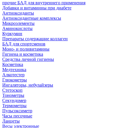
прочие БАД для внутреннего применения
Добавки и витаминны при диабете
Антиоксиданты
Антиоксидантные комплексы
Микроэлементы
Аминокислоты
Куркумин
Препараты содержащие коллаген
БАД для спортсменов
Моно- и поливитамины
Гигиена и косметика
Средства личной гигиены
Косметика
Медтехника
Алкотестер
Глюкометры
Ингаляторы, небулайзеры
Стетоскоп
Тонометры
Секундомер
Термометры
Пульсоксиметр
Часы песочные
Ланцеты
Весы электронные