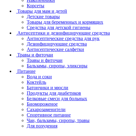
Наколенники
Корсеты
Товары для мам и детей
Детские товары
Товары для беременных и кормящих
Средства для детской гигиены
Антисептики и дезинфицирующие средства
Антисептические средства для рук
Дезинфицирующие средства
Антисептические салфетки
Травы и фиточаи
Травы и фиточаи
Бальзамы, сиропы, эликсиры
Питание
Вода и соки
Коктейль
Батончики и мюсли
Продукты для диабетиков
Белковые смеси для больных
Биомороженое
Сахарозаменители
Спортивное питание
Чаи, бальзамы, сиропы, травы
Для похудения