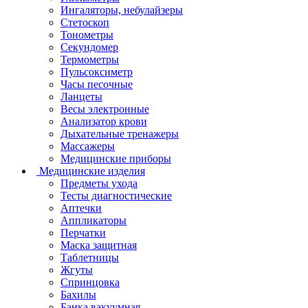
Ингаляторы, небулайзеры
Стетоскоп
Тонометры
Секундомер
Термометры
Пульсоксиметр
Часы песочные
Ланцеты
Весы электронные
Анализатор крови
Дыхательные тренажеры
Массажеры
Медицинские приборы
Медицинские изделия
Предметы ухода
Тесты диагностические
Аптечки
Аппликаторы
Перчатки
Маска защитная
Таблетницы
Жгуты
Спринцовка
Бахилы
Банка вакуумная