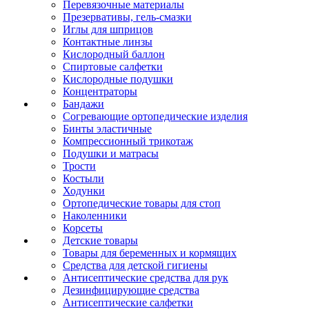
Перевязочные материалы
Презервативы, гель-смазки
Иглы для шприцов
Контактные линзы
Кислородный баллон
Спиртовые салфетки
Кислородные подушки
Концентраторы
Бандажи
Согревающие ортопедические изделия
Бинты эластичные
Компрессионный трикотаж
Подушки и матрасы
Трости
Костыли
Ходунки
Ортопедические товары для стоп
Наколенники
Корсеты
Детские товары
Товары для беременных и кормящих
Средства для детской гигиены
Антисептические средства для рук
Дезинфицирующие средства
Антисептические салфетки