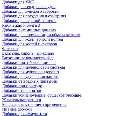
Добавки для ЖКТ
Добавки для сердца и сосудов
Добавки для женского здоровья
Добавки для похудения и очищения
Добавки для нервной системы
Рыбий жир и омега-3
Добавки витаминные для глаз
Добавки для нормализации обмена веществ
Добавки для кожи, волос и ногтей
Добавки для костей и суставов
Фиточаи
Бальзамы, сиропы, эликсиры
Витаминные комплексы бад
Добавки при заболевании вен
Добавки для мочеполовой системы
Добавки для мужского здоровья
Добавки для улучшения памяти
Добавки от вредных привычек
Добавки при простуде
Добавки от паразитов
Добавки тонизирующие, общеукрепляющие
Жевательные резинки
Масла для внутреннего применения
Пивные дрожжи
Добавки для иммунитета