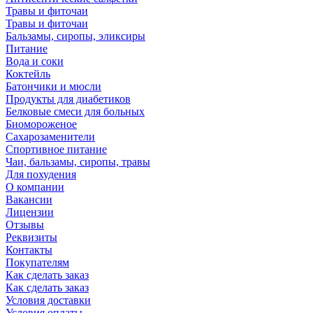
Травы и фиточаи
Травы и фиточаи
Бальзамы, сиропы, эликсиры
Питание
Вода и соки
Коктейль
Батончики и мюсли
Продукты для диабетиков
Белковые смеси для больных
Биомороженое
Сахарозаменители
Спортивное питание
Чаи, бальзамы, сиропы, травы
Для похудения
О компании
Вакансии
Лицензии
Отзывы
Реквизиты
Контакты
Покупателям
Как сделать заказ
Как сделать заказ
Условия доставки
Условия оплаты