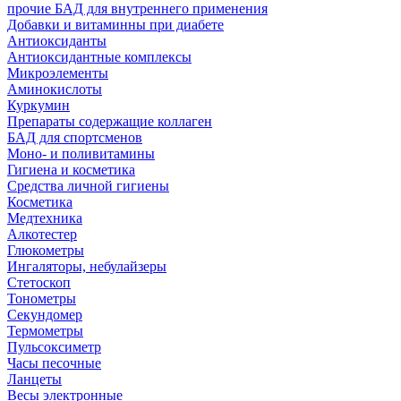
прочие БАД для внутреннего применения
Добавки и витаминны при диабете
Антиоксиданты
Антиоксидантные комплексы
Микроэлементы
Аминокислоты
Куркумин
Препараты содержащие коллаген
БАД для спортсменов
Моно- и поливитамины
Гигиена и косметика
Средства личной гигиены
Косметика
Медтехника
Алкотестер
Глюкометры
Ингаляторы, небулайзеры
Стетоскоп
Тонометры
Секундомер
Термометры
Пульсоксиметр
Часы песочные
Ланцеты
Весы электронные