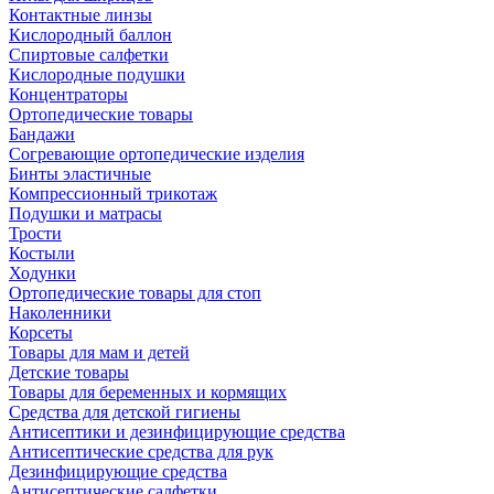
Контактные линзы
Кислородный баллон
Спиртовые салфетки
Кислородные подушки
Концентраторы
Ортопедические товары
Бандажи
Согревающие ортопедические изделия
Бинты эластичные
Компрессионный трикотаж
Подушки и матрасы
Трости
Костыли
Ходунки
Ортопедические товары для стоп
Наколенники
Корсеты
Товары для мам и детей
Детские товары
Товары для беременных и кормящих
Средства для детской гигиены
Антисептики и дезинфицирующие средства
Антисептические средства для рук
Дезинфицирующие средства
Антисептические салфетки