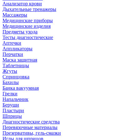
Анализатор крови
Дыхательные тренажеры
Массажеры
Медицинские приборы
Медицинские изделия
Предметы ухода
Тесты диагностические
Аптечки
Аппликаторы
Перчатки
Маска защитная
Таблетницы
Жгуты
Спринцовка
Бахилы
Банка вакуумная
Грелки
Напальчник
Беруши
Пластыри
Шприцы
Диагностические средства
Перевязочные материалы
Презервативы, гель-смазки
Иглы для шприцов