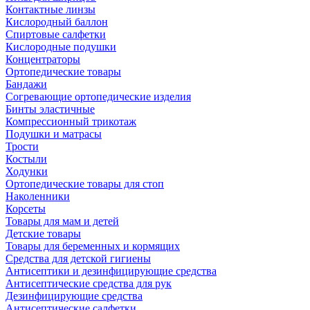
Контактные линзы
Кислородный баллон
Спиртовые салфетки
Кислородные подушки
Концентраторы
Ортопедические товары
Бандажи
Согревающие ортопедические изделия
Бинты эластичные
Компрессионный трикотаж
Подушки и матрасы
Трости
Костыли
Ходунки
Ортопедические товары для стоп
Наколенники
Корсеты
Товары для мам и детей
Детские товары
Товары для беременных и кормящих
Средства для детской гигиены
Антисептики и дезинфицирующие средства
Антисептические средства для рук
Дезинфицирующие средства
Антисептические салфетки