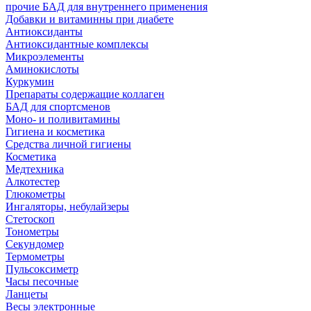
прочие БАД для внутреннего применения
Добавки и витаминны при диабете
Антиоксиданты
Антиоксидантные комплексы
Микроэлементы
Аминокислоты
Куркумин
Препараты содержащие коллаген
БАД для спортсменов
Моно- и поливитамины
Гигиена и косметика
Средства личной гигиены
Косметика
Медтехника
Алкотестер
Глюкометры
Ингаляторы, небулайзеры
Стетоскоп
Тонометры
Секундомер
Термометры
Пульсоксиметр
Часы песочные
Ланцеты
Весы электронные