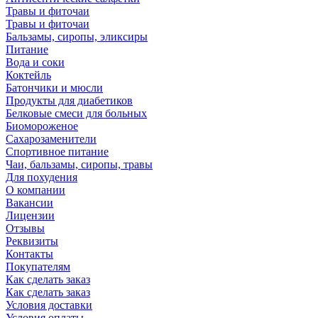
Травы и фиточаи
Травы и фиточаи
Бальзамы, сиропы, эликсиры
Питание
Вода и соки
Коктейль
Батончики и мюсли
Продукты для диабетиков
Белковые смеси для больных
Биомороженое
Сахарозаменители
Спортивное питание
Чаи, бальзамы, сиропы, травы
Для похудения
О компании
Вакансии
Лицензии
Отзывы
Реквизиты
Контакты
Покупателям
Как сделать заказ
Как сделать заказ
Условия доставки
Условия оплаты