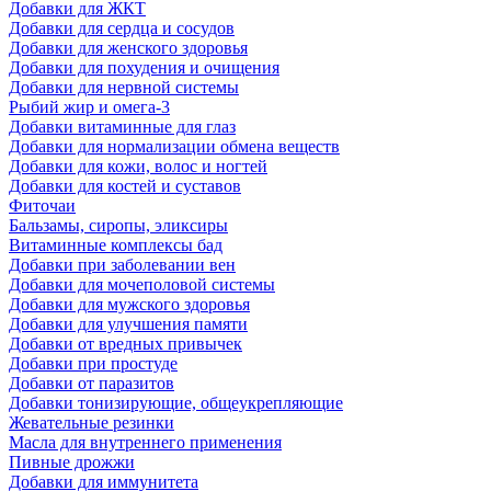
Добавки для ЖКТ
Добавки для сердца и сосудов
Добавки для женского здоровья
Добавки для похудения и очищения
Добавки для нервной системы
Рыбий жир и омега-3
Добавки витаминные для глаз
Добавки для нормализации обмена веществ
Добавки для кожи, волос и ногтей
Добавки для костей и суставов
Фиточаи
Бальзамы, сиропы, эликсиры
Витаминные комплексы бад
Добавки при заболевании вен
Добавки для мочеполовой системы
Добавки для мужского здоровья
Добавки для улучшения памяти
Добавки от вредных привычек
Добавки при простуде
Добавки от паразитов
Добавки тонизирующие, общеукрепляющие
Жевательные резинки
Масла для внутреннего применения
Пивные дрожжи
Добавки для иммунитета