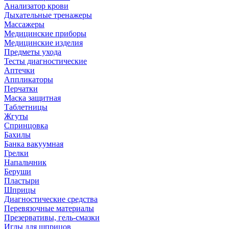
Анализатор крови
Дыхательные тренажеры
Массажеры
Медицинские приборы
Медицинские изделия
Предметы ухода
Тесты диагностические
Аптечки
Аппликаторы
Перчатки
Маска защитная
Таблетницы
Жгуты
Спринцовка
Бахилы
Банка вакуумная
Грелки
Напальчник
Беруши
Пластыри
Шприцы
Диагностические средства
Перевязочные материалы
Презервативы, гель-смазки
Иглы для шприцов